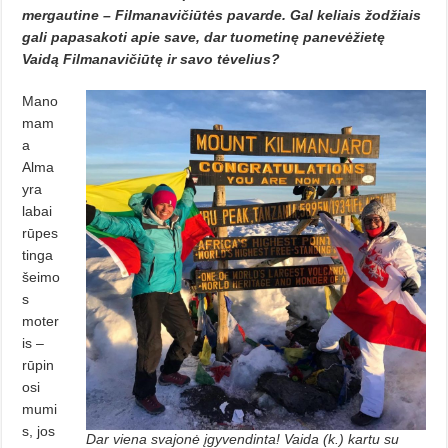
mergautine – Filmanavičiūtės pavarde. Gal keliais žodžiais
gali papasakoti apie save, dar tuometinę panevėžietę
Vaidą Filmanavičiūtę ir savo tėvelius?
Mano
mam
a
Alma
yra
labai
rūpes
tinga
šeimo
s
moter
is –
rūpin
osi
mumi
s, jos
Dar viena svajonė įgyvendinta! Vaida (k.) kartu su