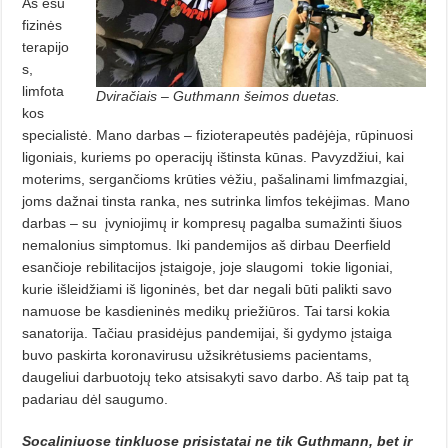
Aš esu
fizinės
terapijo
s,
limfota
Dviračiais – Guthmann šeimos duetas.
kos
specialistė. Mano darbas – fizioterapeutės padėjėja, rūpinuosi
ligoniais, kuriems po operacijų ištinsta kūnas. Pavyzdžiui, kai
moterims, sergančioms krūties vėžiu, pašalinami limfmazgiai,
joms dažnai tinsta ranka, nes sutrinka limfos tekėjimas. Mano
darbas – su
įvyniojimų ir kompresų pagalba sumažinti šiuos
nemalonius simptomus. Iki pandemijos aš dirbau Deerfield
esančioje rebilitacijos įstaigoje, joje slaugomi
tokie ligoniai,
kurie išleidžiami iš ligoninės, bet dar negali būti palikti savo
namuose be kasdieninės medikų priežiūros. Tai tarsi kokia
sanatorija. Tačiau prasidėjus pandemijai, ši gydymo įstaiga
buvo paskirta koronavirusu užsikrėtusiems pacientams,
daugeliui darbuotojų teko atsisakyti savo darbo. Aš taip pat tą
padariau dėl saugumo.
Socaliniuose tinkluose prisistatai ne tik Guthmann, bet ir