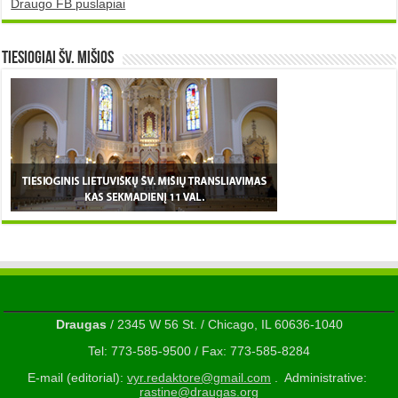
Draugo FB puslapiai
TIESIOGIAI šv. MIŠIOS
Draugas
/ 2345 W 56 St. / Chicago, IL 60636-1040
Tel: 773-585-9500 / Fax: 773-585-8284
E-mail (editorial):
vyr.redaktore@gmail.com
. Administrative:
rastine@draugas.org