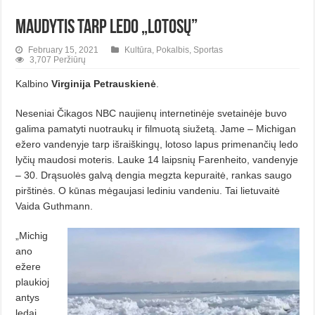
Maudytis tarp ledo „lotosų”
February 15, 2021
Kultūra
,
Pokalbis
,
Sportas
3,707 Peržiūrų
Kalbino
Virginija Petrauskienė
.
Neseniai Čikagos NBC naujienų internetinėje svetainėje buvo
galima pamatyti nuotraukų ir filmuotą siužetą. Jame – Michigan
ežero vandenyje tarp išraiškingų, lotoso lapus primenančių ledo
lyčių maudosi moteris. Lauke 14 laipsnių Farenheito, vandenyje
– 30. Drąsuolės galvą dengia megzta kepuraitė, rankas saugo
pirštinės. O kūnas mėgaujasi lediniu vandeniu. Tai lietuvaitė
Vaida Guthmann.
„Michig
ano
ežere
plaukioj
antys
ledai