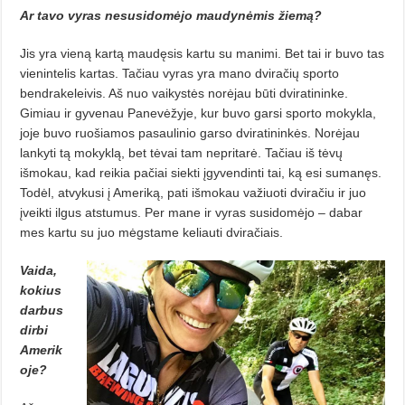
Ar tavo vyras nesusidomėjo maudynėmis žiemą?
Jis yra vieną kartą maudęsis kartu su manimi. Bet tai ir buvo tas
vienintelis kartas. Tačiau vyras yra mano dviračių sporto
bendrakeleivis. Aš nuo vaikystės norėjau būti dviratininke.
Gimiau ir gyvenau Panevėžyje, kur buvo garsi sporto mokykla,
joje buvo ruošiamos pasaulinio garso dviratininkės. Norėjau
lankyti tą mokyklą, bet tėvai tam nepritarė. Tačiau iš tėvų
išmokau, kad reikia pačiai siekti įgyvendinti tai, ką esi sumanęs.
Todėl, atvy­kusi į Ameriką, pati išmokau važiuo­ti dviračiu ir juo
įveikti ilgus atstumus. Per mane ir vyras susidomėjo – dabar
mes kartu su juo mėgstame keliauti dviračiais.
Vaida,
kokius
darbus
dirbi
Amerik
oje?