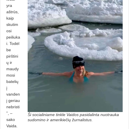
yra
aštrūs,
kaip
skutim
osi
peiliuka
i. Todėl
be
pirštini
ų ir
maudy
mosi
batelių
į
vanden
į geriau
nebristi
”, –
Ši socialiniame tinkle Vaidos pasidalinta nuotrauka
sako
sudomino ir amerikiečių žurnalistus.
Vaida.