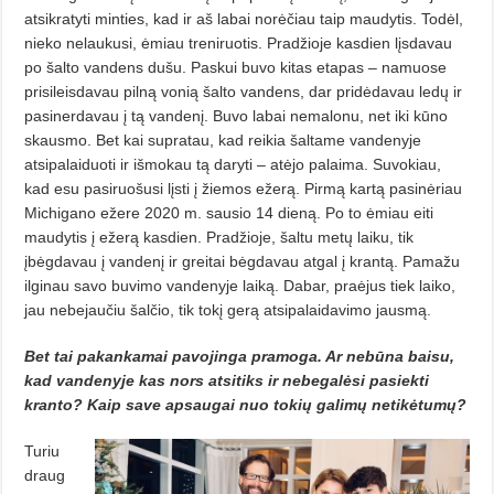
atsikratyti minties, kad ir aš labai norėčiau taip maudytis. Todėl,
nieko nelaukusi, ėmiau treniruotis. Pradžioje kasdien lįsdavau
po šalto vandens dušu. Paskui buvo kitas etapas – namuose
prisileisdavau pilną vonią šalto vandens, dar pridėdavau ledų ir
pasinerdavau į tą vandenį. Buvo labai nemalonu, net iki kūno
skausmo. Bet kai supratau, kad reikia šaltame vandenyje
atsipalaiduoti ir išmokau tą daryti – atėjo palaima. Suvokiau,
kad esu pasiruošusi lįsti į žiemos ežerą. Pirmą kartą pasinėriau
Michigano ežere 2020 m. sausio 14 dieną. Po to ėmiau eiti
maudytis į ežerą kasdien. Pradžioje, šaltu metų laiku, tik
įbėgdavau į vandenį ir greitai bėgdavau atgal į krantą. Pamažu
ilginau savo buvimo vandenyje laiką. Dabar, praėjus tiek laiko,
jau nebejaučiu šalčio, tik tokį gerą atsipalaidavimo jausmą.
Bet tai pakankamai pavojinga pramoga. Ar nebūna baisu,
kad vandenyje kas nors atsitiks ir nebegalėsi pasiekti
kranto? Kaip save apsaugai nuo tokių galimų netikėtumų?
Turiu
draug