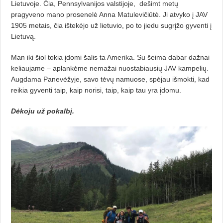
Lietuvoje. Čia, Pennsylvanijos valstijoje,
dešimt metų
pragyveno mano prosenelė Anna Matulevičiūtė. Ji atvyko į JAV
1905 metais, čia ištekėjo už lietuvio, po to jiedu sugrįžo gyventi į
Lietuvą.
Man iki šiol tokia įdomi šalis ta Amerika. Su šeima dabar dažnai
keliaujame – aplankėme nemažai nuostabiausių JAV kampelių.
Augdama Panevėžyje, savo tėvų namuose, spėjau išmokti, kad
reikia gyventi taip, kaip norisi, taip, kaip tau yra įdomu.
Dėkoju už pokalbį.