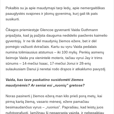
Pokalbis su ja apie maudymąsi tarp ledų, apie nemergaitiškas
paauglystės svajones ir įdomų gyvenimą, kurį gali tik pats
susikurti.
Čikagos priemiestyje Glencoe gyvenanti Vaida Guthmann
pripažįsta, kad ją pažįsta dauguma nedidelio paežerės kaimelio
gyventojų. Ir ne tik dėl maudynių žiemos ežere, bet ir dėl
pomėgio važiuoti dviračiais. Kartu su vyru Vaida pedalais
numina tolimiausius atstumus – iki 100 mylių. Penkių asmenų
šeimoje Vaida yra vienintelė moteris, tačiau vyrui Jay ir trims
sūnums – 14-mečiui Isaac, 17-mečiui Jonui ir 28-erių
sulaukusiam Danui ji neretai rodo drąsos ir atkaklumo pavyzdį.
Vaida, kas tave paskatino susidomėti žiemos
maudynėmis? Ar seniai esi „ruonių” gretose?
Noras pasinerti į žiemos ežerą man kilo prieš porą metų, kai
pirmą kartą žiemą, vasario mėnesį, ežere pamačiau
besimaudančius vyrus – „ruonius”. Paprašiau, kad leistų juos
nufotografuoti. Įamžinau šį nepaprastą vaizdą, ir nebegalėjau