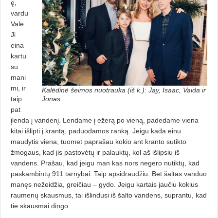
ę,
vardu
Valė.
Ji
eina
kartu
su
mani
mi, ir
Kalėdinė šeimos nuotrauka (iš k.): Jay, Isaac, Vaida ir
taip
Jonas.
pat
įlenda į vandenį. Lendame į ežerą po vieną, padedame viena
kitai išlipti į krantą, paduodamos ranką. Jeigu kada einu
maudytis viena, tuomet paprašau kokio ant kranto sutikto
žmogaus, kad jis pastovėtų ir palauktų, kol aš išlipsiu iš
vandens. Prašau, kad jeigu man kas nors negero nutiktų, kad
paskambintų 911 tarnybai. Taip apsidraudžiu. Bet šaltas vanduo
manęs nežeidžia, greičiau – gydo. Jeigu kartais jaučiu kokius
raumenų skausmus, tai išlindusi iš šalto vandens, suprantu, kad
tie skausmai dingo.