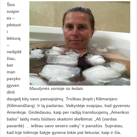
Šios
svajon
ės –
pilotuot
i
lėktuvą
–
neišpild
žiau,
bet
man
pavyko
įgyven
Maudynės vonioje su ledais.
dinti
daugelį kitų savo pasvajojimų. Troškau įkopti į Kilimanjaro
(Kilimandžarą). Ir tą padariau. Vaikystėje svajojau, kad gyvensiu
Amerikoje. Girdėdavau, kaip per radiją transliuojamų „Amerikos
balso” laidų metu būdavo skaitomi skelbimai: „Aš (vardas
pavardė) … ieškau savo sesers vaikų” ir panašūs. Supratau,
kad toje tolimoje šalyje gyvena tokie pat lietuviai, kaip ir čia,