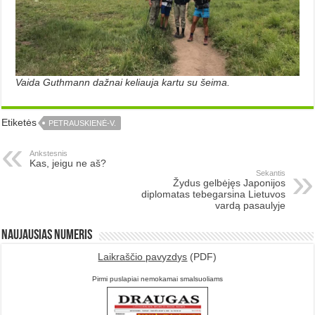
Vaida Guthmann dažnai keliauja kartu su šeima.
Etiketės
PETRAUSKIENĖ-V.
Ankstesnis
Kas, jeigu ne aš?
Sekantis
Žydus gelbėjęs Japonijos
diplomatas tebegarsina Lietuvos
vardą pasaulyje
Naujausias numeris
Laikraščio pavyzdys
(PDF)
Pirmi puslapiai nemokamai smalsuoliams