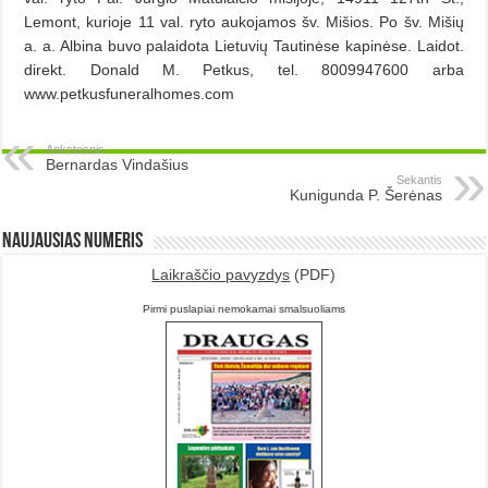
Lemont, kurioje 11 val. ryto aukojamos šv. Mišios. Po šv. Mišių
a. a. Albina buvo palaidota Lietuvių Tautinėse kapinėse. Laidot.
direkt. Donald M. Petkus, tel. 8009947600 arba
www.petkusfuneralhomes.com
Ankstesnis
Bernardas Vindašius
Sekantis
Kunigunda P. Šerėnas
Naujausias numeris
Laikraščio pavyzdys
(PDF)
Pirmi puslapiai nemokamai smalsuoliams