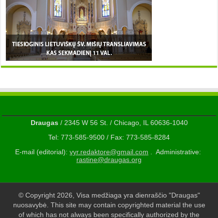
Draugas
/ 2345 W 56 St. / Chicago, IL 60636-1040
Tel: 773-585-9500 / Fax: 773-585-8284
E-mail (editorial):
vyr.redaktore@gmail.com
. Administrative:
rastine@draugas.org
© Copyright 2026, Visa medžiaga yra dienraščio "Draugas"
nuosavybė. This site may contain copyrighted material the use
of which has not always been specifically authorized by the