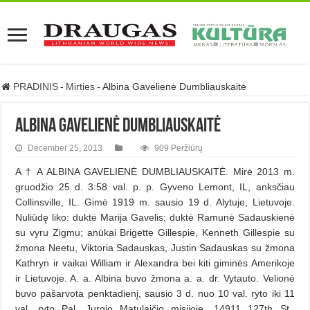
PRADINIS
-
Mirties
-
Albina Gavelienė Dumbliauskaitė
Albina Gavelienė Dumbliauskaitė
December 25, 2013
909 Peržiūrų
A † A ALBINA GAVELIENĖ DUMBLIAUSKAITĖ. Mirė 2013 m.
gruodžio 25 d. 3:58 val. p. p. Gyveno Lemont, IL, anksčiau
Collinsville, IL. Gimė 1919 m. sausio 19 d. Alytuje, Lietuvoje.
Nuliūdę liko: duktė Marija Gavelis; duktė Ramunė Sadauskienė
su vyru Zigmu; anūkai Brigette Gillespie, Kenneth Gillespie su
žmona Neetu, Viktoria Sadauskas, Justin Sadauskas su žmona
Kathryn ir vaikai William ir Alexandra bei kiti giminės Amerikoje
ir Lietuvoje. A. a. Albina buvo žmona a. a. dr. Vytauto. Velionė
buvo pašarvota penktadienį, sausio 3 d. nuo 10 val. ryto iki 11
val. ryto Pal. Jurgio Matulaičio misijoje, 14911 127th St.,