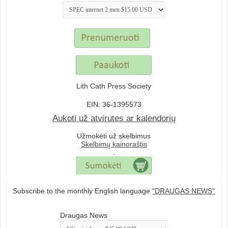
Lith Cath Press Society
EIN: 36-1395573
Aukoti už atvirutes ar kalendorių
.
Užmokėti už skelbimus
Skelbimų kainoraštis
.
Subscribe to the monthly English language
"DRAUGAS NEWS"
Draugas News