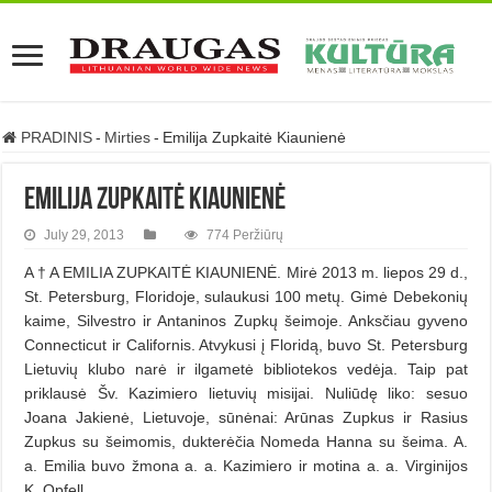
PRADINIS
-
Mirties
-
Emilija Zupkaitė Kiaunienė
Emilija Zupkaitė Kiaunienė
July 29, 2013
774 Peržiūrų
A † A EMILIA ZUPKAITĖ KIAUNIENĖ. Mirė 2013 m. liepos 29 d.,
St. Petersburg, Floridoje, sulaukusi 100 metų. Gimė Debekonių
kaime, Silvestro ir Antaninos Zupkų šeimoje. Anksčiau gyveno
Connecticut ir Californis. Atvykusi į Floridą, buvo St. Petersburg
Lietuvių klubo narė ir ilgametė bibliotekos vedėja. Taip pat
priklausė Šv. Kazimiero lietuvių misijai. Nuliūdę liko: sesuo
Joana Jakienė, Lietuvoje, sūnėnai: Arūnas Zupkus ir Rasius
Zupkus su šeimomis, dukterėčia Nomeda Hanna su šeima. A.
a. Emilia buvo žmona a. a. Kazimiero ir motina a. a. Virginijos
K. Opfell.