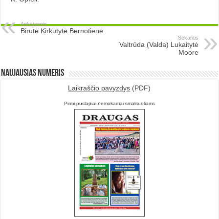
Ankstesnis
Birutė Kirkutytė Bernotienė
Sekantis
Valtrūda (Valda) Lukaitytė
Moore
Naujausias numeris
Laikraščio pavyzdys
(PDF)
Pirmi puslapiai nemokamai smalsuoliams