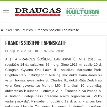
PRADINIS
-
Mirties
-
Frances Šošienė Lapinskaitė
Frances Šošienė Lapinskaitė
August 14, 2013
734 Peržiūrų
A † A FRANCES ŠOŠIENĖ LAPINSKAITĖ. Mirė 2013 m.
rugpjūčio 14 d., sulaukusi 96 metų. Gimė 1916 m. spalio 10 d.
Čikagoje. Gyveno Oak Lawn, IL., anksčiau Marquette Park,
Brighton Park ir Bridgeport. Nuliūdę liko: duktė Dana Jaros su
vyru Thomas, gyvenantys St. Charles, IL, duktė Rūta Dudzik su
vyru Ken, gyvenantys Monett, MO, 5 anūkai, 10 proanūkų,
dukterėčios ir sūnėnai Lietuvoje. A. a. Frances buvo žmona a.
a. Antano. Vietoje gėlių prašome aukoti organizacijai ,,Vaiko
vartai į mokslą”. Pirmadienį, rugpjūčio 19 d. a. a. Frances bus
palaidota Lietuvių Tautinėse kapinėse. Laidotuvės privačios.