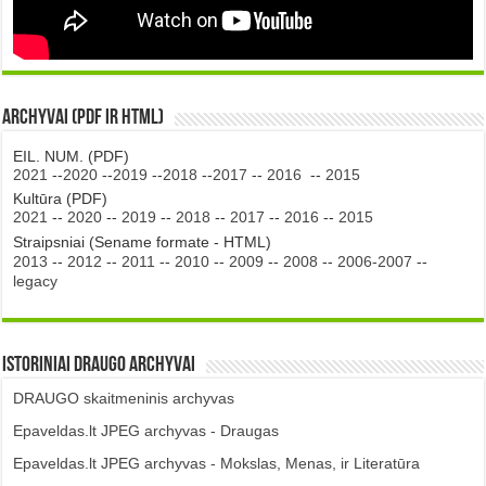
Archyvai (PDF ir HTML)
EIL. NUM. (PDF)
2021
--
2020
--
2019
--
2018
--
2017
--
2016
--
2015
Kultūra (PDF)
2021
--
2020
--
2019
--
2018
--
2017
--
2016
--
2015
Straipsniai (Sename formate - HTML)
2013
--
2012
--
2011
--
2010
--
2009
--
2008
--
2006-2007
--
legacy
Istoriniai DRAUGO Archyvai
DRAUGO skaitmeninis archyvas
Epaveldas.lt JPEG archyvas - Draugas
Epaveldas.lt JPEG archyvas - Mokslas, Menas, ir Literatūra