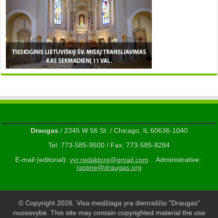
Draugas
/ 2345 W 56 St. / Chicago, IL 60636-1040
Tel: 773-585-9500 / Fax: 773-585-8284
E-mail (editorial):
vyr.redaktore@gmail.com
. Administrative:
rastine@draugas.org
© Copyright 2026, Visa medžiaga yra dienraščio "Draugas"
nuosavybė. This site may contain copyrighted material the use