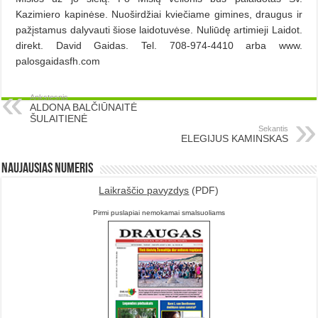
Kazimiero kapinėse. Nuoširdžiai kviečiame gimines, draugus ir
pažįstamus dalyvauti šiose laidotuvėse. Nuliūdę artimieji Laidot.
direkt. David Gaidas. Tel. 708-974-4410 arba www.
palosgaidasfh.com
Ankstesnis
ALDONA BALČIŪNAITĖ
ŠULAITIENĖ
Sekantis
ELEGIJUS KAMINSKAS
Naujausias numeris
Laikraščio pavyzdys
(PDF)
Pirmi puslapiai nemokamai smalsuoliams