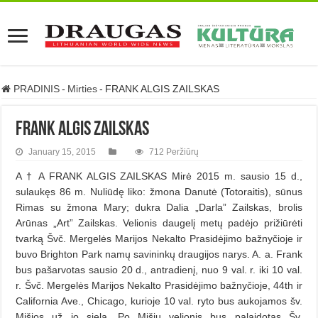
PRADINIS
-
Mirties
-
FRANK ALGIS ZAILSKAS
FRANK ALGIS ZAILSKAS
January 15, 2015
712 Peržiūrų
A † A FRANK ALGIS ZAILSKAS Mirė 2015 m. sausio 15 d.,
sulaukęs 86 m. Nuliūdę liko: žmona Danutė (Totoraitis), sūnus
Rimas su žmona Mary; dukra Dalia „Darla” Zailskas, brolis
Arūnas „Art” Zailskas. Velionis daugelį metų padėjo prižiūrėti
tvarką Švč. Mergelės Marijos Nekalto Prasidėjimo bažnyčioje ir
buvo Brighton Park namų savininkų draugijos narys. A. a. Frank
bus pašarvotas sausio 20 d., antradienį, nuo 9 val. r. iki 10 val.
r. Švč. Mergelės Marijos Nekalto Prasidėjimo bažnyčioje, 44th ir
California Ave., Chicago, kurioje 10 val. ryto bus aukojamos šv.
Mišios už jo sielą. Po Mišių velionis bus palaidotas Šv.