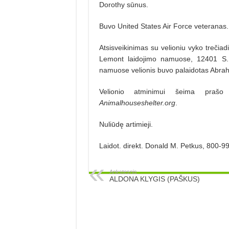
Dorothy sūnus.
Buvo United States Air Force veteranas.
Atsisveikinimas su velioniu vyko trečiadi
Lemont laidojimo namuose, 12401 S. A
namuose velionis buvo palaidotas Abraha
Velionio atminimui šeima prašo
Animalhouseshelter.org
.
Nuliūdę artimieji.
Laidot. direkt. Donald M. Petkus, 800-
Ankstesnis
ALDONA KLYGIS (PAŠKUS)