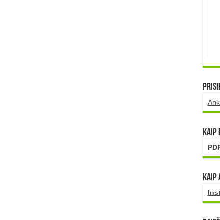
Prisi
Ank
Kaip
PDF
Kaip 
Ins