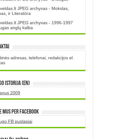
veldas.lt JPEG archyvas - Mokslas,
s, ir Literatūra
veldas.lt JPEG archyvas - 1996-1997
ugas anglų kalba
aktai
inės adresas, telefonai, redakcijos el.
tas
O istorija (EN)
uanus 2009
e mus per Facebook
ugo FB puslapiai