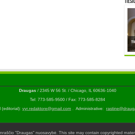
TIESI
Draugas
/ 2345 W 56 St. / Chicago, IL 60636-1040
Tel: 773-585-9500 / Fax: 773-585-8284
 (editorial):
vyr.redaktore@gmail.com
. Administrative:
rastine@draug
nraščio "Draugas" nuosavybė. This site may contain copyrighted materi