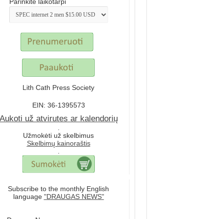
Parinkite laikotarpi
Lith Cath Press Society
EIN: 36-1395573
Aukoti už atvirutes ar kalendorių
.
Užmokėti už skelbimus
Skelbimų kainoraštis
.
Subscribe to the monthly English
language
"DRAUGAS NEWS"