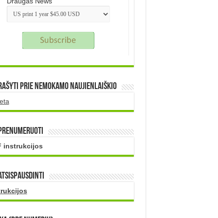
Draugas News
rašyti prie nemokamo naujienlaiškio
eta
 prenumeruoti
 instrukcijos
atsispausdinti
trukcijos