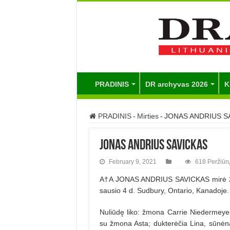
PRADINIS
DR archyvas 2026
K
PRADINIS
-
Mirties
-
JONAS ANDRIUS S
JONAS ANDRIUS SAVICKAS
February 9, 2021
618 Peržiūr
A†A JONAS ANDRIUS SAVICKAS mirė 202
sausio 4 d. Sudbury, Ontario, Kanadoje.
Nuliūdę liko: žmona Carrie Niedermeyer
su žmona Asta; dukterėčia Lina, sūnėn