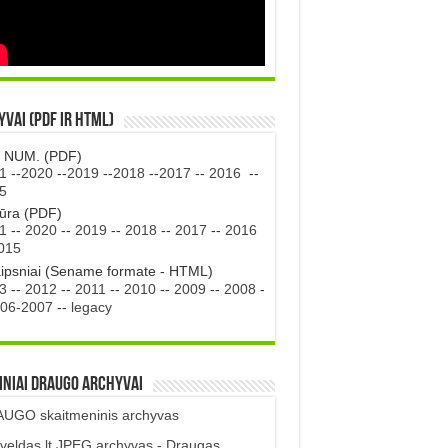
vai (PDF ir HTML)
. NUM. (PDF)
1
--
2020
--
2019
--
2018
--
2017
--
2016
--
5
tūra (PDF)
1
--
2020
--
2019
--
2018
--
2017
--
2016
015
aipsniai (Sename formate - HTML)
3
--
2012
--
2011
--
2010
--
2009
--
2008
-
06-2007
--
legacy
iniai DRAUGO Archyvai
UGO skaitmeninis archyvas
veldas.lt JPEG archyvas - Draugas