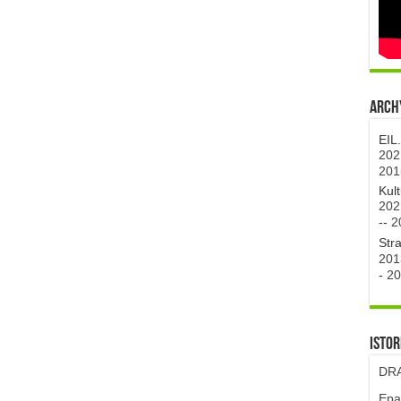
Archy
EIL
202
201
Kul
202
--
2
Str
201
-
20
Istor
DRA
Epa