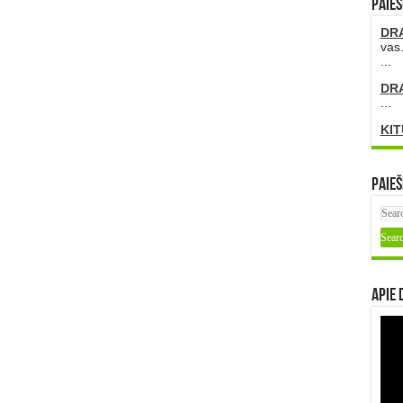
PAIEŠ
DR
vas.
...
DR
...
KIT
Paieš
Apie 