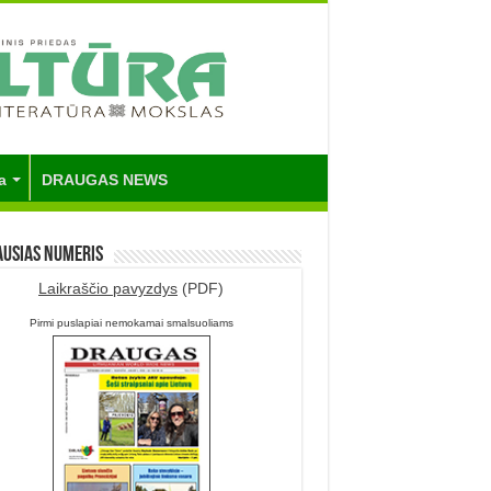
a
DRAUGAS NEWS
ausias numeris
Laikraščio pavyzdys
(PDF)
Pirmi puslapiai nemokamai smalsuoliams