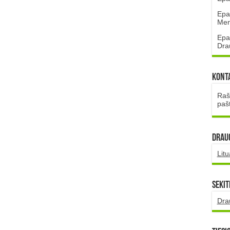
Epa
Mena
Epa
Dra
Kont
Rašt
paš
DRAUG
Lit
Sekit
Dra