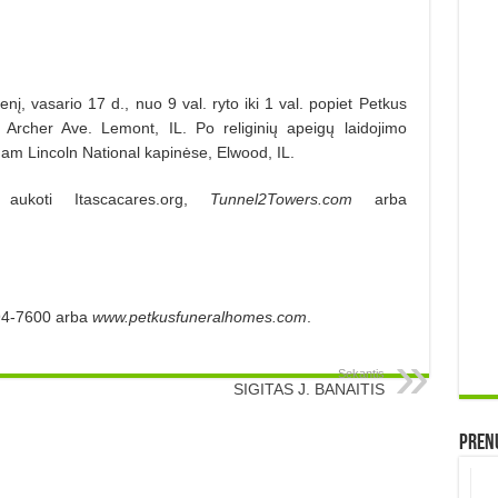
enį, vasario 17 d., nuo 9 val. ryto iki 1 val. popiet Petkus
rcher Ave. Lemont, IL. Po religinių apeigų laidojimo
m Lincoln National kapinėse, Elwood, IL.
 aukoti Itascacares.org,
Tunnel2Towers.com
arba
994-7600 arba
www.petkusfuneralhomes.com
.
Sekantis
SIGITAS J. BANAITIS
Prenu