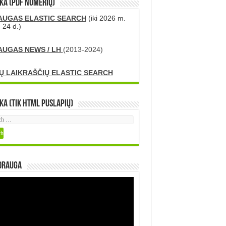
KA (PDF numerių)
AUGAS ELASTIC SEARCH
(iki 2026 m.
 24 d.)
AUGAS NEWS / LH
(2013-2024)
Ų LAIKRAŠČIŲ ELASTIC SEARCH
ka (tik HTML puslapių)
DRAUGA