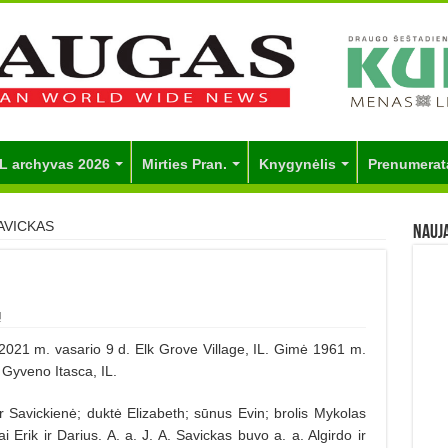
L archyvas 2026
Mirties Pran.
Knygynėlis
Prenumerat
AVICKAS
Nauj
ų
1 m. vasario 9 d. Elk Grove Village, IL. Gimė 1961 m.
 Gyveno Itasca, IL.
 Savickienė; duktė Elizabeth; sūnus Evin; brolis Mykolas
ai Erik ir Darius. A. a. J. A. Savickas buvo a. a. Algirdo ir