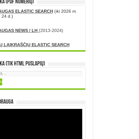
KA (PDF numerių)
AUGAS ELASTIC SEARCH
(iki 2026 m.
 24 d.)
AUGAS NEWS / LH
(2013-2024)
Ų LAIKRAŠČIŲ ELASTIC SEARCH
ka (tik HTML puslapių)
DRAUGA