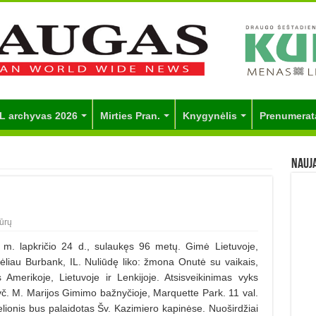
L archyvas 2026
Mirties Pran.
Knygynėlis
Prenumerat
Nauj
ūrų
 lapkričio 24 d., sulaukęs 96 metų. Gimė Lietuvoje,
liau Burbank, IL. Nuliūdę liko: žmona Onutė su vaikais,
s Amerikoje, Lietuvoje ir Lenkijoje. Atsisveikinimas vyks
Švč. M. Marijos Gimimo bažnyčioje, Marquette Park. 11 val.
elionis bus palaidotas Šv. Kazimiero kapinėse. Nuoširdžiai