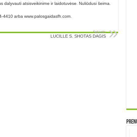
 dalyvauti atsisveikinime ir laidotuvėse. Nuliūdusi šeima.
974-4410 arba www.palosgaidasfh.com.
Sekantis
LUCILLE S. SHOTAS DAGIS
Prenu