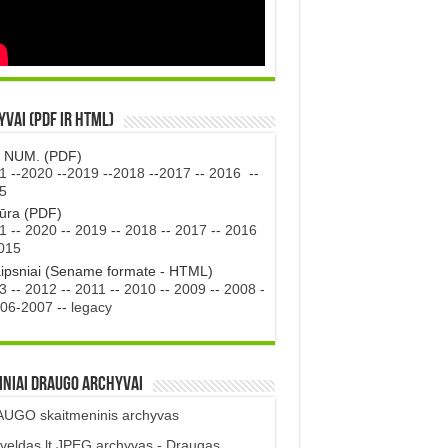
vai (PDF ir HTML)
. NUM. (PDF)
1
--
2020
--
2019
--
2018
--
2017
--
2016
--
5
tūra (PDF)
1
--
2020
--
2019
--
2018
--
2017
--
2016
015
aipsniai (Sename formate - HTML)
3
--
2012
--
2011
--
2010
--
2009
--
2008
-
06-2007
--
legacy
iniai DRAUGO Archyvai
UGO skaitmeninis archyvas
veldas.lt JPEG archyvas - Draugas