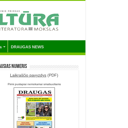
a
DRAUGAS NEWS
ausias numeris
Laikraščio pavyzdys
(PDF)
Pirmi puslapiai nemokamai smalsuoliams