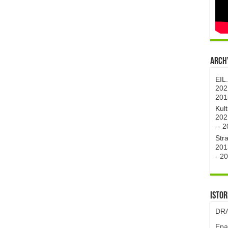
Archy
EIL
202
201
Kul
202
--
2
Str
201
-
20
Istor
DRA
Epa