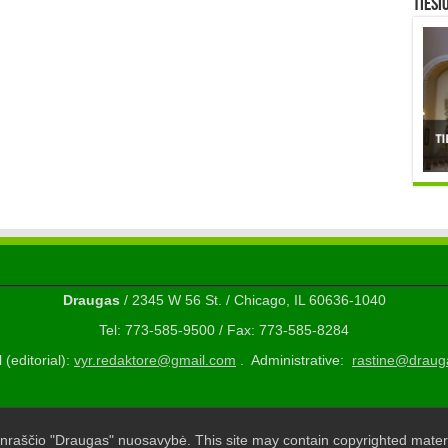
TIESI
Draugas
/ 2345 W 56 St. / Chicago, IL 60636-1040
Tel: 773-585-9500 / Fax: 773-585-8284
 (editorial):
vyr.redaktore@gmail.com
. Administrative:
rastine@draug
nraščio "Draugas" nuosavybė. This site may contain copyrighted materi