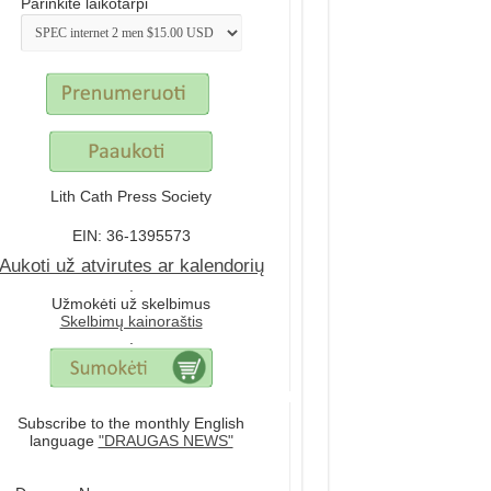
Parinkite laikotarpi
Lith Cath Press Society
EIN: 36-1395573
Aukoti už atvirutes ar kalendorių
.
Užmokėti už skelbimus
Skelbimų kainoraštis
.
Subscribe to the monthly English
language
"DRAUGAS NEWS"