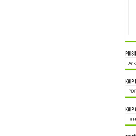
Prisi
Ank
Kaip
PDF
Kaip 
Ins