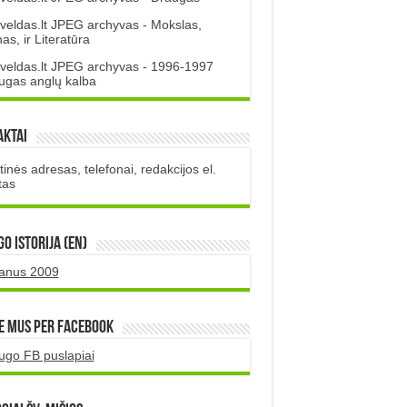
veldas.lt JPEG archyvas - Mokslas,
s, ir Literatūra
veldas.lt JPEG archyvas - 1996-1997
ugas anglų kalba
aktai
inės adresas, telefonai, redakcijos el.
tas
O istorija (EN)
uanus 2009
e mus per Facebook
ugo FB puslapiai