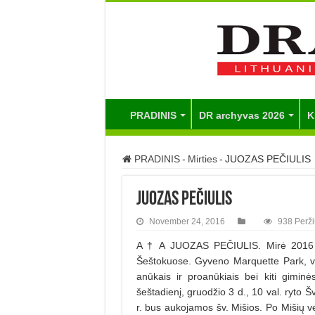
PRADINIS
DR archyvas 2026
K
PRADINIS
-
Mirties
-
JUOZAS PEČIULIS
JUOZAS PEČIULIS
November 24, 2016
938 Perži
A † A JUOZAS PEČIULIS. Mirė 2016 m.
Šeštokuose. Gyveno Marquette Park, vė
anūkais ir proanūkiais bei kiti giminė
šeštadienį, gruodžio 3 d., 10 val. ryto 
r. bus aukojamos šv. Mišios. Po Mišių v