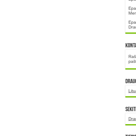
Epa
Mena
Epa
Dra
Kont
Rašt
paš
DRAUG
Lit
Sekit
Dra