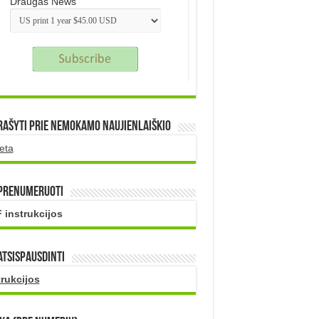
Draugas News
rašyti prie nemokamo naujienlaiškio
eta
 prenumeruoti
 instrukcijos
atsispausdinti
trukcijos