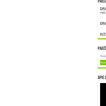
PAIEŠ
DR
vas.
...
DR
...
KIT
Paieš
Apie 