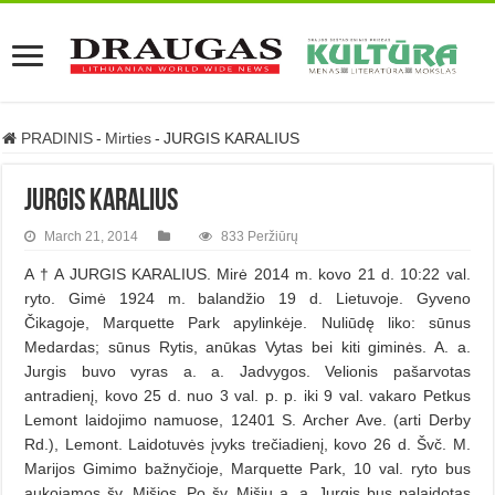
PRADINIS
-
Mirties
-
JURGIS KARALIUS
JURGIS KARALIUS
March 21, 2014
833 Peržiūrų
A † A JURGIS KARALIUS. Mirė 2014 m. kovo 21 d. 10:22 val.
ryto. Gimė 1924 m. balandžio 19 d. Lietuvoje. Gyveno
Čikagoje, Marquette Park apylinkėje. Nuliūdę liko: sūnus
Medardas; sūnus Rytis, anūkas Vytas bei kiti giminės. A. a.
Jurgis buvo vyras a. a. Jadvygos. Velionis pašarvotas
antradienį, kovo 25 d. nuo 3 val. p. p. iki 9 val. vakaro Petkus
Lemont laidojimo namuose, 12401 S. Archer Ave. (arti Derby
Rd.), Lemont. Laidotuvės įvyks trečiadienį, kovo 26 d. Švč. M.
Marijos Gimimo bažnyčioje, Marquette Park, 10 val. ryto bus
aukojamos šv. Mišios. Po šv. Mišių a. a. Jurgis bus palaidotas