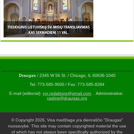
Draugas
/ 2345 W 56 St. / Chicago, IL 60636-1040
Tel: 773-585-9500 / Fax: 773-585-8284
E-mail (editorial):
vyr.redaktore@gmail.com
. Administrative:
rastine@draugas.org
© Copyright 2026, Visa medžiaga yra dienraščio "Draugas"
nuosavybė. This site may contain copyrighted material the use
of which has not always been specifically authorized by the