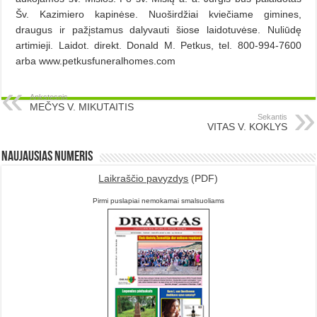
Šv. Kazimiero kapinėse. Nuoširdžiai kviečiame gimines,
draugus ir pažįstamus dalyvauti šiose laidotuvėse. Nuliūdę
artimieji. Laidot. direkt. Donald M. Petkus, tel. 800-994-7600
arba www.petkusfuneralhomes.com
Ankstesnis
MEČYS V. MIKUTAITIS
Sekantis
VITAS V. KOKLYS
Naujausias numeris
Laikraščio pavyzdys
(PDF)
Pirmi puslapiai nemokamai smalsuoliams