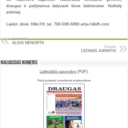
draugus ir pažįstamus dalyvauti šiose laidotuvėse. Nuliūdę
artimieji.
Laidot. direk. Hills FH, tel. 708-598-5880 arba hillsfh.com
Ankstesnis
ALGIS NENORTA
Sekantis
LEONAS JURAITIS
Naujausias numeris
Laikraščio pavyzdys
(PDF)
Pirmi puslapiai nemokamai smalsuoliams