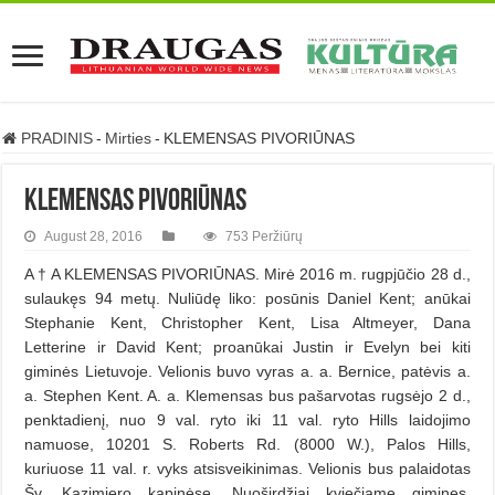
PRADINIS
-
Mirties
-
KLEMENSAS PIVORIŪNAS
KLEMENSAS PIVORIŪNAS
August 28, 2016
753 Peržiūrų
A † A KLEMENSAS PIVORIŪNAS. Mirė 2016 m. rugpjūčio 28 d.,
sulaukęs 94 metų. Nuliūdę liko: posūnis Daniel Kent; anūkai
Stephanie Kent, Christopher Kent, Lisa Altmeyer, Dana
Letterine ir David Kent; proanūkai Justin ir Evelyn bei kiti
giminės Lietuvoje. Velionis buvo vyras a. a. Bernice, patėvis a.
a. Stephen Kent. A. a. Klemensas bus pašarvotas rugsėjo 2 d.,
penktadienį, nuo 9 val. ryto iki 11 val. ryto Hills laidojimo
namuose, 10201 S. Roberts Rd. (8000 W.), Palos Hills,
kuriuose 11 val. r. vyks atsi­svei­kinimas. Velionis bus palaidotas
Šv. Kazimiero kapinėse. Nuoširdžiai kviečiame gimines,