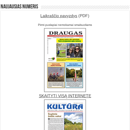
Naujausias numeris
Laikraščio pavyzdys
(PDF)
Pirmi puslapiai nemokamai smalsuoliams
SKAITYTI VISĄ INTERNETE