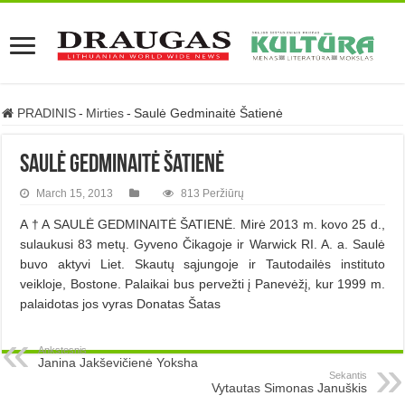
PRADINIS
-
Mirties
-
Saulė Gedminaitė Šatienė
Saulė Gedminaitė Šatienė
March 15, 2013
813 Peržiūrų
A † A SAULĖ GEDMINAITĖ ŠATIENĖ. Mirė 2013 m. kovo 25 d.,
sulaukusi 83 metų. Gyveno Čikagoje ir Warwick RI. A. a. Saulė
buvo aktyvi Liet. Skautų sąjungoje ir Tautodailės instituto
veikloje, Bostone. Palaikai bus pervežti į Panevėžį, kur 1999 m.
palaidotas jos vyras Donatas Šatas
Ankstesnis
Janina Jakševičienė Yoksha
Sekantis
Vytautas Simonas Januškis