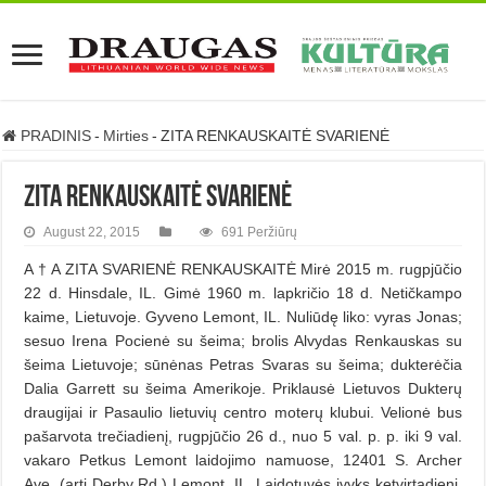
PRADINIS
-
Mirties
-
ZITA RENKAUSKAITĖ SVARIENĖ
ZITA RENKAUSKAITĖ SVARIENĖ
August 22, 2015
691 Peržiūrų
A † A ZITA SVARIENĖ RENKAUSKAITĖ Mirė 2015 m. rugpjūčio
22 d. Hinsdale, IL. Gimė 1960 m. lapkričio 18 d. Netičkampo
kaime, Lietuvoje. Gyveno Lemont, IL. Nuliūdę liko: vyras Jonas;
sesuo Irena Pocienė su šeima; brolis Alvydas Renkauskas su
šeima Lietuvoje; sūnėnas Petras Svaras su šeima; dukterėčia
Dalia Garrett su šeima Amerikoje. Priklausė Lietuvos Dukterų
draugijai ir Pasaulio lietuvių centro moterų klubui. Velionė bus
pašarvota trečiadienį, rugpjūčio 26 d., nuo 5 val. p. p. iki 9 val.
vakaro Petkus Lemont laidojimo namuose, 12401 S. Archer
Ave. (arti Derby Rd.) Lemont, IL. Laidotuvės įvyks ketvirtadienį,