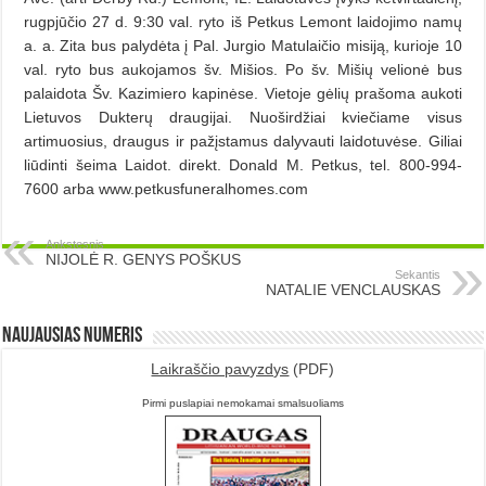
rugpjūčio 27 d. 9:30 val. ryto iš Petkus Lemont laidojimo namų
a. a. Zita bus palydėta į Pal. Jurgio Matulaičio misiją, kurioje 10
val. ryto bus aukojamos šv. Mišios. Po šv. Mišių velionė bus
palaidota Šv. Kazimiero kapinėse. Vietoje gėlių prašoma aukoti
Lietuvos Dukterų draugijai. Nuoširdžiai kviečiame visus
artimuosius, draugus ir pažįstamus dalyvauti laidotuvėse. Giliai
liūdinti šeima Laidot. direkt. Donald M. Petkus, tel. 800-994-
7600 arba www.petkusfuneralhomes.com
Ankstesnis
NIJOLĖ R. GENYS POŠKUS
Sekantis
NATALIE VENCLAUSKAS
Naujausias numeris
Laikraščio pavyzdys
(PDF)
Pirmi puslapiai nemokamai smalsuoliams