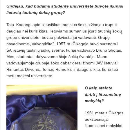
Girdėjau, kad būdama studentė universitete buvote įkūrusi
lietuvių tautinių šokių grupę?
Taip. Kadangi apie lietuviškus tautinius šokius žinojau truputį
daugiau nei kuris kitas, lietuviams sumanius įkurti tautinių šokių
grupę universitete, buvau pakviesta jai vadovauti. Grupę
pavadinome „Vaivorykštė”. 1957 m. Čikagoje buvo surengta I
ŠA lietuvių tautinių šokių šventė, kuriai vadovavo Bruno Shotas.
Mes, studentai, dalyvavome šioje šokių šventėje. Mano
vadovaujamoje grupėje šoko dabar gerai žinomi JAV lietuviai:
Rimantas Dirvonis, Tomas Remeikis ir daugelis kitų, kurie tuo
metu mokėsi universitete.
O kaip atėjote
dirbti į lituanistinę
mokyklą?
1961 metais Čikagos
aukštesniajai
lituanistinei mokyklai