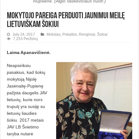
Rupšienė. (Algio Vaškevičiaus nuotr.)
Mokytojo pareiga perduoti jaunimui meilę
lietuviškam šokiui
July 24, 2017
Mokslas
,
Pokalbis
,
Renginiai
,
Šokiai
7,253 Peržiūrų
Laima Apanavičienė.
Neapsiriksiu
pasakius, kad šokių
mokytoją Nijolę
Jasėnaitę-Pupienę
pažįsta daugelis JAV
lietuvių, kurie nors
truputį yra susiję su
lietuvių liaudies
šokiu. 2017 metais
JAV LB Švietimo
taryba nutarė