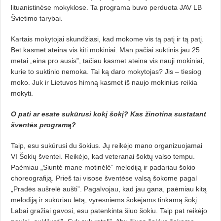
lituanistinėse mokyklose. Ta programa buvo perduota JAV LB
Švietimo tarybai.
Kartais mokytojai skundžiasi, kad mokome vis tą patį ir tą patį.
Bet kasmet ateina vis kiti mokiniai. Man pačiai suktinis jau 25
metai „eina pro ausis”, tačiau kasmet ateina vis nauji mokiniai,
kurie to suktinio nemoka. Tai ką daro mokytojas? Jis – tiesiog
moko. Juk ir Lietuvos himną kasmet iš naujo mokinius reikia
mokyti.
O pati ar
esate sukūrusi kokį šokį? Kas žinotina sustatant
šventės programą?
Taip, esu sukūrusi du šokius. Jų reikėjo mano organizuojamai
VI Šokių šventei. Reikėjo, kad veteranai šoktų valso tempu.
Paėmiau „Siuntė mane motinėlė” melodiją ir padariau šokio
choreografiją. Prieš tai visose šventėse valsą šokome pagal
„Pradės aušrelė aušti”. Pagalvojau, kad jau gana, paėmiau kitą
melodiją ir sukūriau lėtą, vyresniems šokėjams tinkamą šokį.
Labai gražiai gavosi, esu patenkinta šiuo šokiu. Taip pat reikėjo