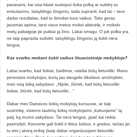
pavasaris, kai visa klasė sustojusi šoka polką ar suktinį su
entuziazmu, taisyklingu žingsniu, tada supranti, kad tai – tavo
darbo rezultatas, kad tu išmokei tuos vaikus. Toks geras
jausmas apima, tarsi visus metus mokei abėcėlę, ir mokslo
metų pabaigoje jie puikiai ją žino. Labai smagu. O juk polka yra
ne taip paprasta sušokti, taisyklingu žingsniu ją šokti nėra
lengva.
Kas svarbu mokant šokti vaikus lituanistinėje mokykloje?
Labai svarbu, kad šokiai, žaidimai, rateliai būtų lietuviški. Mano
pirmosios mokytojos, kurių jau daugelis iškeliavo amžinybėn,
man visą laiką sakydavo: „Nijole, žiūrėk, kad būtų lietuviški
šokiai, žiūrėk, kad būtų lietuviški…”
Dabar mes Dainavos šokių mokytojų kursuose, ar taip
susirinkę, visiems tautinių šokių mokytojams „kukuojame” tą
patį, ką mums sakydavo. Tai nėra lengva, ypač kai reikia
pasirodyti. Koncerte gali šokti ir lėtus šokius, ir greitus, tačiau jei
tu eini į atvirą erdvę (kaip dabar organizuojami lietuviški