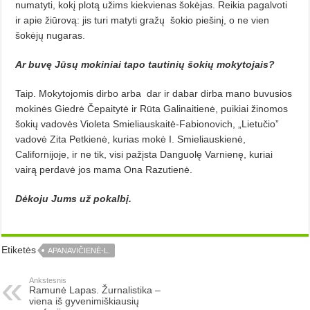
numatyti, kokį plotą užims kiekvienas šokėjas. Reikia pagalvoti
ir apie žiūrovą: jis turi matyti gražų
šokio piešinį, o ne vien
šokėjų nugaras.
Ar buvę Jūsų mokiniai tapo tautinių šokių mokytojais?
Taip. Mokytojomis dirbo arba
dar ir dabar dirba mano buvusios
mokinės Giedrė Čepaitytė ir Rūta Galinaitienė, puikiai žinomos
šokių vadovės Violeta Smieliauskaitė-Fabionovich, „Lietučio”
vadovė Zita Petkienė, kurias mokė I. Smieliauskienė,
Californijoje, ir ne tik, visi pažįsta Danguolę Varnienę, kuriai
vairą perdavė jos mama Ona Razutienė.
Dėkoju Jums už pokalbį.
Etiketės
APANAVIČIENĖ-L.
Ankstesnis
Ramunė Lapas. Žurnalistika –
viena iš gyvenimiškiausių