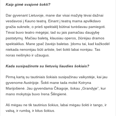
Kaip gimė svajonė šokti?
Dar gyvenant Lietuvoje, mane dar visai mažytę tėvai dažnai
vesdavosi į Kauno teatrą. Einant į teatrą mama apvilkdavo
gražia suknele, o prieš spektaklį būtinai turėdavau pamiegoti.
Tėvai buvo teatro mėgėjai, tad su jais pamačiau daugybę
pastatymų. Mačiau baletą, klausiau operos, žiūrėjau dramos
spektaklius. Mane ypač žavėjo baletas. Įdomu tai, kad kažkodėl
niekada nenorėjau būti artiste, bet šokti labai norėjau. Tas
noras neišnyko ir užaugus.
Kada susipažinote su lietuvių liaudies šokiais?
Pirmą kartą su tautiniais šokiais susipažinau vaikystėje, kai jau
gyvenome Austrijoje. Šokti mane tada mokė Kotryna
Marijošienė. Jau gyvendama Čikagoje, šokau „Grandyje”, kur
mano mokytoja buvo Irena Šilingienė.
Aš mėgau ne tik tautinius šokius, labai mėgau šokti ir tango, ir
valsą, ir rumbą, ir kitus šokius.