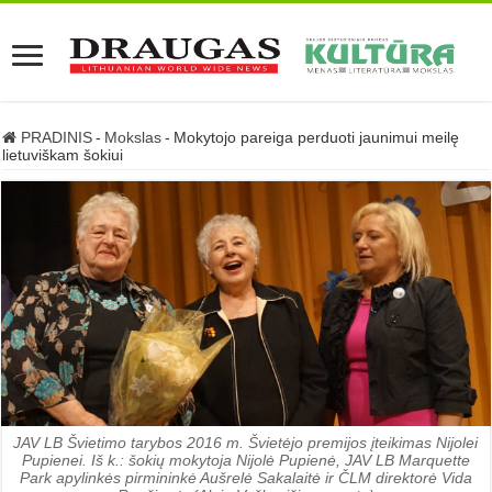
PRADINIS
-
Mokslas
-
Mokytojo pareiga perduoti jaunimui meilę
lietuviškam šokiui
JAV LB Švietimo tarybos 2016 m. Švietėjo premijos įteikimas Nijolei
Pupienei. Iš k.: šokių mokytoja Nijolė Pupienė, JAV LB Marquette
Park apylinkės pirmininkė Aušrelė Sakalaitė ir ČLM direktorė Vida