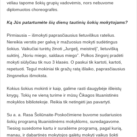
vėliau tapome šokių grupių vadovėmis, nors nebuvome
diplomuotos choreografės.
Ką Jūs patartumėte šių dienų tautinių šokių mokytojams?
Pirmiausia – išmokyti paprasčiausius lietuviškus ratelius.
Nereikia verstis per galvą ir mažuosius mokyti sudėtingus
šokius. Vaikučiai turėtų žinoti „Jurgelį, meistrelį”, lietuvišką
suktinį, „Noriu miego, saldaus miego”. Polkos žingsnį pradėti
mokyti siūlyčiau tik nuo 3 klasės. O paskui tik kartoti, kartoti,
repetuoti. Tegul mokiniai tik gražų ratą išlaiko, paprasčiausius
žingsnelius išmoksta.
Kokius šokius mokinti ir kaip, galime rasti daugybėje išleistų
knygų. Tokių ne vieną turime ir mūsų Čikagos lituanistinės
mokyklos bibliotekoje. Reikia tik netingėti jas pavartyti.
Su a. a. Rasa Šoliūnaite-Poskočimiene buvome sudariusios
šokių programą lituanistinėms mokykloms, suredagavome.
Tiesiog susėdome kartu ir surašėme programą, pagal kurią,
manau, ir dabartinės mokytojos galėtų mokyti vaikus šokti