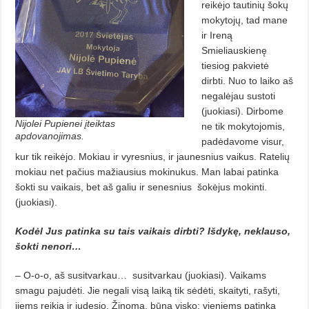
reikėjo tautinių šokų
mokytojų, tad mane
ir Ireną
Smieliauskienę
tiesiog pakvietė
dirbti. Nuo to laiko aš
negalėjau sustoti
(juokiasi). Dirbome
Nijolei Pupienei įteiktas
ne tik mokytojomis,
apdovanojimas.
padėdavome visur,
kur tik reikėjo. Mokiau ir vyresnius, ir jaunesnius vaikus. Ratelių
mokiau net pačius mažiausius mokinukus. Man labai patinka
šokti su vaikais, bet aš galiu ir senesnius
šokėjus mokinti.
(juokiasi).
Kodėl Jus patinka su tais vaikais dirbti? Išdykę, neklauso,
šokti nenori…
– O-o-o, aš susitvarkau…
susitvarkau (juokiasi). Vaikams
smagu pajudėti. Jie negali visą laiką tik sėdėti, skaityti, rašyti,
jiems reikia ir judesio. Žinoma, būna visko: vieniems patinka