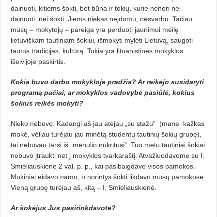
dainuoti, kitiems šokti, bet būna ir tokių, kurie nenori nei
dainuoti, nei šokti. Jiems niekas neįdomu, nesvarbu. Tačiau
mūsų – mokytojų – pareiga yra perduoti jaunimui meilę
lietuviškam tautiniam šokiui, išmokyti mylėti Lietuvą, saugoti
tautos tradicijas, kultūrą. Tokia yra lituanistinės mokyklos
išeivijoje paskirtis.
Kokia buvo darbo mokykloje pradžia? Ar reikėjo susidaryti
programą pačiai, ar mokyklos vadovybė pasiūlė, kokius
šokius reikės mokyti?
Nieko nebuvo. Kadangi aš jau atėjau „su stažu”
(mane
kažkas
mokė, vėliau turėjau jau minėtą studentų tautinių šokių grupę),
tai nebuvau tarsi iš „mėnulio nukritusi”. Tuo metu tautiniai šokiai
nebuvo įtraukti net į mokyklos tvarkaraštį. Atvažiuodavome su I.
Smieliauskiene 2 val. p. p., kai pasibaigdavo visos pamokos.
Mokiniai eidavo namo, o norintys šokti likdavo mūsų pamokose.
Vieną grupę turėjau aš, kitą – I. Smieliauskienė.
Ar šokėjus Jūs pasirinkdavote?