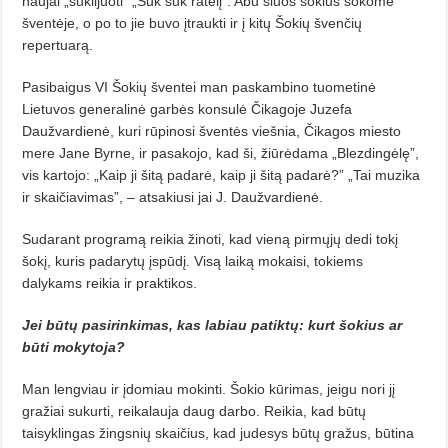
naujai „su­klijuoti” „Suk suk ratelį”. Abu šiuos šokius šokome
šventėje, o po to jie buvo įtraukti ir į kitų Šokių švenčių
repertuarą.
Pasibaigus VI Šokių šventei man paskambino tuometinė
Lietuvos generalinė garbės konsulė Čikagoje Juzefa
Daužvardienė, kuri rūpinosi šventės viešnia, Čikagos miesto
mere Jane Byrne, ir pasakojo, kad ši, žiūrėdama „Blezdingėlę”,
vis kartojo: „Kaip ji šitą padarė, kaip ji šitą padarė?” „Tai muzika
ir skaičiavimas”, – atsakiusi jai J. Daužvardienė.
Sudarant programą reikia žinoti, kad vieną pirmųjų dedi tokį
šokį, kuris padarytų įspūdį. Visą laiką mokaisi, tokiems
dalykams reikia ir praktikos.
Jei būtų pasirinkimas, kas labiau patiktų: kurt šokius ar
būti mokytoja?
Man lengviau ir įdomiau mokinti. Šokio kūrimas, jeigu nori jį
gražiai sukurti, reikalauja daug darbo. Reikia, kad būtų
taisyklingas žingsnių skaičius, kad judesys būtų gražus, būtina