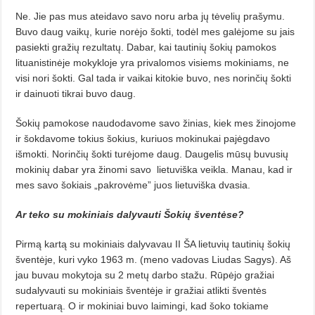
Ne. Jie pas mus ateidavo savo noru arba jų tėvelių prašymu.
Buvo daug vaikų, kurie norėjo šokti, todėl mes galėjome su jais
pasiekti gražių rezultatų. Dabar, kai tautinių šokių pamokos
lituanistinėje mokykloje yra privalomos visiems mokiniams, ne
visi nori šokti. Gal tada ir vaikai kitokie buvo, nes norinčių šokti
ir dainuoti tikrai buvo daug.
Šokių pamokose naudodavome savo žinias, kiek mes žinojome
ir šokdavome tokius šokius, kuriuos mokinukai pajėgdavo
išmokti. Norinčių šokti turėjome daug. Daugelis mūsų buvusių
mokinių dabar yra žinomi savo
lietuviška veikla. Manau, kad ir
mes savo šokiais „pakrovėme” juos lietuviška dvasia.
Ar teko su mokiniais
dalyvauti Šokių šventėse?
Pirmą kartą su mokiniais dalyvavau II ŠA lietuvių tautinių šokių
šventėje, kuri vyko 1963 m. (meno vadovas Liudas Sagys). Aš
jau buvau mokytoja su 2 metų darbo stažu. Rūpėjo gražiai
sudalyvauti su mokiniais šventėje ir gražiai atlikti šventės
repertuarą. O ir mokiniai buvo laimingi, kad šoko tokiame