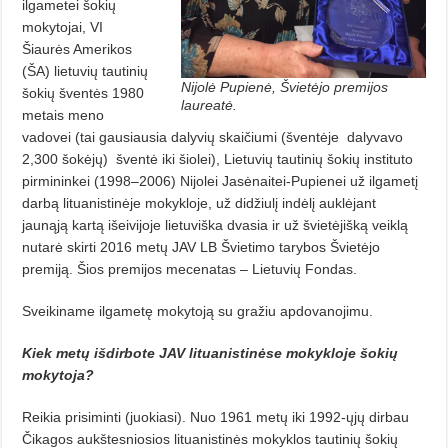
ilgametei šokių
mokytojai, VI
Šiaurės Amerikos
(ŠA) lietuvių tautinių
Nijolė Pupienė, Švietėjo premijos
šokių šventės 1980
laureatė.
metais meno
vadovei (tai gausiausia dalyvių skaičiumi (šventėje
dalyvavo
2,300 šokėjų)
šventė iki šiolei), Lietuvių tautinių šokių instituto
pirmininkei (1998–2006) Nijolei Jasėnaitei-Pupienei už ilgametį
darbą lituanistinėje mokykloje, už didžiulį indėlį auklėjant
jaunąją kartą išeivijoje lietuviška dvasia ir už švietėjišką veiklą
nutarė skirti 2016 metų JAV LB Švietimo tarybos Švietėjo
premiją. Šios premijos mecenatas – Lietuvių Fondas.
Sveikiname ilgametę mokytoją su gražiu apdovanojimu.
Kiek metų išdirbote JAV lituanistinėse mokykloje šokių
mokytoja?
Reikia prisiminti (juokiasi). Nuo 1961 metų iki 1992-ųjų dirbau
Čikagos aukštesniosios lituanistinės mokyklos tautinių šokių