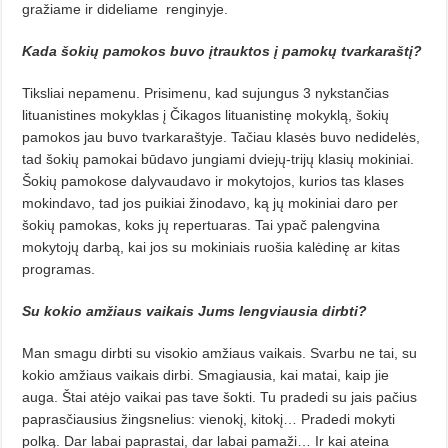
gražiame ir dideliame
renginyje.
Kada šokių pamokos buvo įtrauktos į pamokų tvarkaraštį?
Tiksliai nepamenu. Prisimenu, kad sujungus 3 nykstančias
lituanistines mokyklas į Čikagos lituanistinę mokyklą, šokių
pamokos jau buvo tvarkaraštyje. Tačiau klasės buvo nedidelės,
tad šokių pamokai būdavo jungiami dviejų-trijų klasių mokiniai.
Šokių pamokose dalyvaudavo ir mokytojos, kurios tas klases
mokindavo, tad jos puikiai žinodavo, ką jų mokiniai daro per
šokių pamokas, koks jų repertuaras. Tai ypač palengvina
mokytojų darbą, kai jos su mokiniais ruošia kalėdinę ar kitas
programas.
Su kokio amžiaus vaikais Jums lengviausia dirbti?
Man smagu dirbti su visokio amžiaus vaikais. Svarbu ne tai, su
kokio amžiaus vaikais dirbi. Smagiausia, kai matai, kaip jie
auga. Štai atėjo vaikai pas tave šokti. Tu pradedi su jais pačius
paprasčiausius žingsnelius: vienokį, kitokį… Pradedi mokyti
polką. Dar labai paprastai, dar labai pamaži… Ir kai ateina