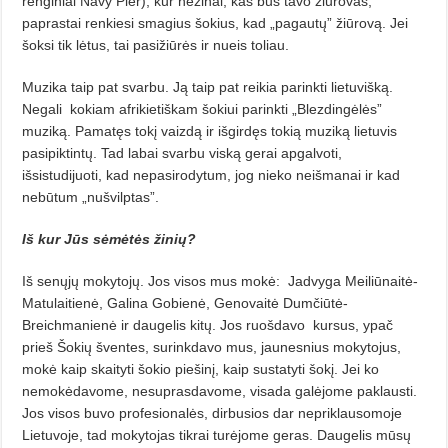
renginiai Navy Pier), kur nežinai, kas bus tavo žiūrovas,
paprastai renkiesi smagius šokius, kad „pagautų” žiūrovą. Jei
šoksi tik lėtus, tai pasižiūrės ir nueis toliau.
Muzika taip pat svarbu. Ją taip pat reikia parinkti lietuvišką.
Negali
kokiam afrikietiškam šokiui parinkti „Blezdingėlės”
muziką. Pamatęs tokį vaizdą ir išgirdęs tokią muziką lietuvis
pasipiktintų. Tad labai svarbu viską gerai apgalvoti,
išsistudijuoti, kad nepasirodytum, jog nieko neišmanai ir kad
nebūtum „nušvilptas”.
Iš kur Jūs sėmėtės žinių?
Iš senųjų mokytojų. Jos visos mus mokė:
Jadvyga Meiliūnaitė-
Matulaitienė, Galina Gobienė, Genovaitė Dumčiūtė-
Breichmanienė ir daugelis kitų. Jos ruošdavo
kursus, ypač
prieš Šokių šventes, surinkdavo mus, jaunesnius mokytojus,
mokė kaip skaityti šokio piešinį, kaip sustatyti šokį. Jei ko
nemokėdavome, nesuprasdavome, visada galėjome paklausti.
Jos visos buvo profesionalės, dirbusios dar nepriklausomoje
Lietuvoje, tad mokytojas tikrai turėjome geras. Daugelis mūsų