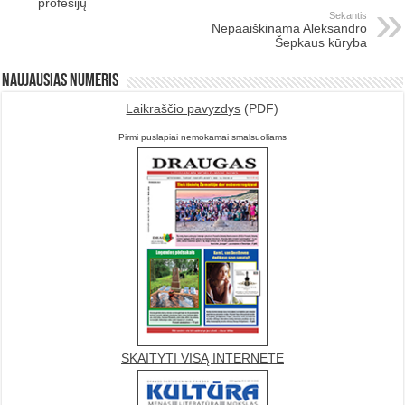
profesijų
Sekantis
Nepaaiškinama Aleksandro
Šepkaus kūryba
Naujausias numeris
Laikraščio pavyzdys
(PDF)
Pirmi puslapiai nemokamai smalsuoliams
SKAITYTI VISĄ INTERNETE