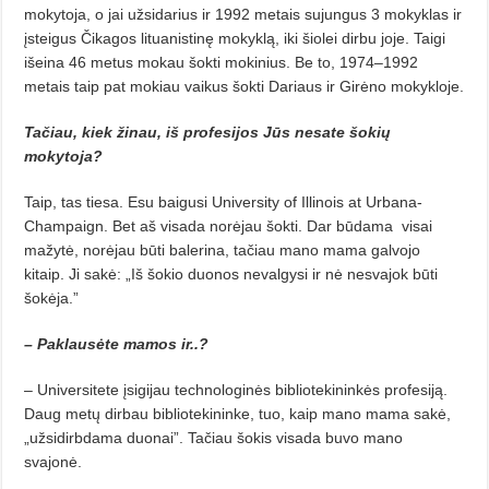
mokytoja, o jai užsidarius ir 1992 metais sujungus 3 mokyklas ir
įsteigus Čikagos lituanistinę mokyklą, iki šiolei dirbu joje. Taigi
išeina 46 metus mokau šokti mokinius. Be to, 1974–1992
metais taip pat mokiau vaikus šokti Dariaus ir Girėno mokykloje.
Tačiau, kiek žinau, iš profesijos Jūs nesate šokių
mokytoja?
Taip, tas tiesa. Esu baigusi University of Illinois at Urbana-
Champaign. Bet aš visada norėjau šokti. Dar būdama
visai
mažytė, norėjau būti balerina, tačiau mano mama galvojo
kitaip. Ji sakė: „Iš šokio duonos nevalgysi ir nė nesvajok būti
šokėja.”
– Paklausėte mamos ir..?
– Universitete įsigijau technologinės bibliotekininkės profesiją.
Daug metų dirbau bibliotekininke, tuo, kaip mano mama sakė,
„užsidirbdama duonai”. Tačiau šokis visada buvo mano
svajonė.