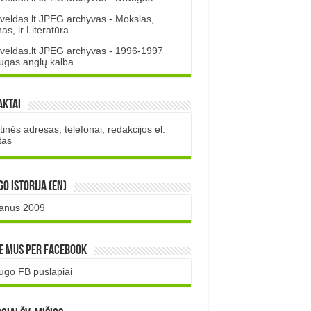
veldas.lt JPEG archyvas - Mokslas,
s, ir Literatūra
veldas.lt JPEG archyvas - 1996-1997
ugas anglų kalba
aktai
inės adresas, telefonai, redakcijos el.
tas
O istorija (EN)
uanus 2009
e mus per Facebook
ugo FB puslapiai