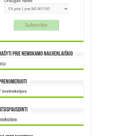
Draugas News
rašyti prie nemokamo naujienlaiškio
eta
 prenumeruoti
 instrukcijos
atsispausdinti
trukcijos