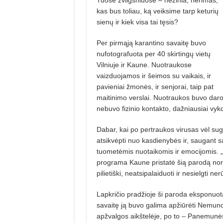
kas bus toliau, ką veiksime tarp keturių
sienų ir kiek visa tai tęsis?
Per pirmąją karantino savaitę buvo
nufotografuota per 40 skirtingų vietų
Vilniuje ir Kaune. Nuotraukose
vaizduojamos ir šeimos su vaikais, ir
pavieniai žmonės, ir senjorai, taip pat
maitinimo verslai. Nuotraukos buvo daro
nebuvo fizinio kontakto, dažniausiai vyk
Dabar, kai po pertraukos virusas vėl su
atsikvėpti nuo kasdienybės ir, saugant 
tuometėmis nuotaikomis ir emocijomis.
programa Kaune pristatė šią parodą norėd
pilietiški, neatsipalaiduoti ir nesielgti ne
Lapkričio pradžioje ši paroda eksponuot
savaitę ją buvo galima apžiūrėti Nemuno
apžvalgos aikštelėje, po to – Panemunės 