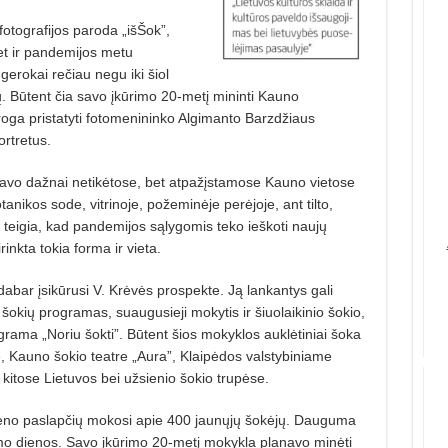
 fotografijos paroda „išŠok”,
et ir pandemijos metu
gerokai rečiau negu iki šiol
. Būtent čia savo įkūrimo 20-metį mininti Kauno
roga pristatyti fotomenininko Algimanto Barzdžiaus
rtretus.
vo dažnai netikėtose, bet atpažįstamose Kauno vietose
otanikos sode, vitrinoje, požeminėje perėjoje, ant tilto,
 teigia, kad pandemijos sąlygomis teko ieškoti naujų
inkta tokia forma ir vieta.
a dabar įsikūrusi V. Krėvės prospekte. Ją lankantys gali
tų šokių programas, suaugusieji mokytis ir šiuolaikinio šokio,
rama „Noriu šokti”. Būtent šios mokyklos auklėtiniai šoka
 Kauno šokio teatre „Aura”, Klaipėdos valstybiniame
r kitose Lietuvos bei užsienio šokio trupėse.
meno paslapčių mokosi apie 400 jaunųjų šokėjų. Dauguma
mo dienos. Savo įkūrimo 20-metį mokykla planavo minėti