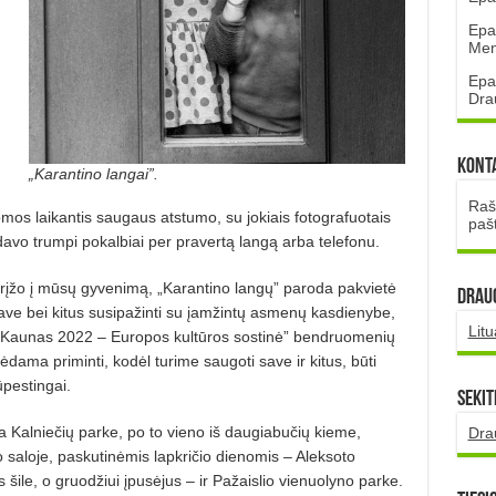
Epa
Mena
Epa
Dra
Kont
„Karantino langai”.
Rašt
mos laikantis saugaus atstumo, su jokiais fotografuotais
paš
davo trumpi pokalbiai per pravertą langą arba telefonu.
grįžo į mūsų gyvenimą, „Karantino langų” paroda pakvietė
DRAUG
save bei kitus susipažinti su įamžintų asmenų kasdienybe,
Lit
 „Kaunas 2022 – Europos kultūros sostinė” bendruomenių
ama priminti, kodėl turime saugoti save ir kitus, būti
rūpestingai.
Sekit
a Kalniečių parke, po to vieno iš daugiabučių kieme,
Dra
 saloje, paskutinėmis lapkričio dienomis – Aleksoto
šile, o gruodžiui įpusėjus – ir Pažaislio vienuolyno parke.