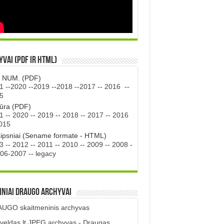
vai (PDF ir HTML)
. NUM. (PDF)
1
--
2020
--
2019
--
2018
--
2017
--
2016
--
5
tūra (PDF)
1
--
2020
--
2019
--
2018
--
2017
--
2016
015
aipsniai (Sename formate - HTML)
3
--
2012
--
2011
--
2010
--
2009
--
2008
-
06-2007
--
legacy
iniai DRAUGO Archyvai
UGO skaitmeninis archyvas
veldas.lt JPEG archyvas - Draugas