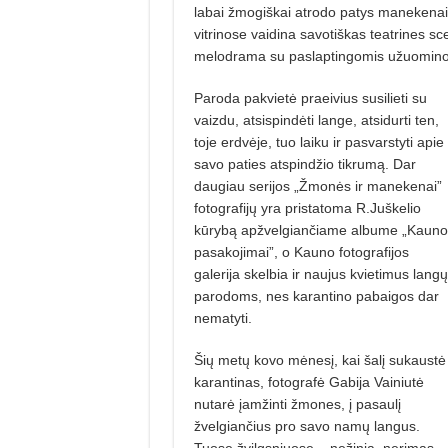
labai žmogiškai atrodo patys manekenai
vitrinose vaidina savotiškas teatrines sce
melodrama su paslaptingomis užuominomis
Paroda pakvietė praeivius susilieti su
vaizdu, atsispindėti lange, atsidurti ten,
toje erdvėje, tuo laiku ir pasvarstyti apie
savo paties atspindžio tikrumą. Dar
daugiau serijos „Žmonės ir manekenai”
fotografijų yra pristatoma R.Juškelio
kūrybą apžvelgiančiame albume „Kauno
pasakojimai”, o Kauno fotografijos
galerija skelbia ir naujus kvietimus langų
parodoms, nes karantino pabaigos dar
nematyti.
Šių metų kovo mėnesį, kai šalį sukaustė
karantinas, fotografė Gabija Vainiutė
nutarė įamžinti žmones, į pasaulį
žvelgiančius pro savo namų langus.
Tuose žvilgsniuose – nežinia, nerimas,