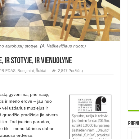
o autobusų stotyje. (A. Vaškevičiaus nuotr.)
, ir stotyje, ir vienuolyne
PRIEDAS
,
Renginiai
,
Šokiai
2,847 Peržiūrų
astą gyvenimą, prie naujų
mtis ir meno erdvė – jau nuo
o vėl uždarius muziejus ir
d gruodžio pradžioje jie atvers
itiko. Tad įvairios parodos,
Prenu
 ne tik – meno kūrinius dabar
iausiose erdvėse.