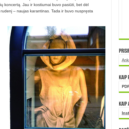
 koncertą. Jau ir kostiumai buvo pasiūti, bet dėl
o rudenį – naujas karantinas. Tada ir buvo nuspręsta
Prisi
Ank
Kaip
PDF
Kaip 
Ins