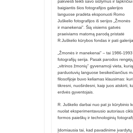
pakviesti teikti savo siūlymus ir lapkričiui
baigiantis šios fotografijos galerijos
languose pradėta eksponuoti Romo
Juškelio fotografijos iš serijos „Žmonės
ir manekenai”. Šią visiems gatvės
praeiviams matomą parodą pristatė
R.Juškelio kūrybos fondas ir pati galerija
„Žmonės ir manekenai” – tai 1986-1993 
fotografijų serija. Pasak parodos rengėj
„vitrinos žmonių” gyvenamoji vieta, kur
parduotuvių languose besikeičiančius ma
filosofijoje buvo keliamas klausimas: ku
tikresni, nuoširdesni, kaip juos atskirti,
erdvės gyventojais.
R. Juškelio darbai nuo pat jo kūrybinio k
nuolat eksperimentavusio autoriaus cikl
formos paieškų ir technologinių fotograf
Įdomiausia tai, kad pavadinime įvardytų