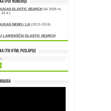
KA (PDF numerių)
AUGAS ELASTIC SEARCH
(iki 2026 m.
 24 d.)
AUGAS NEWS / LH
(2013-2024)
Ų LAIKRAŠČIŲ ELASTIC SEARCH
ka (tik HTML puslapių)
DRAUGA