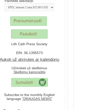
Parinkite laikotarpi
Lith Cath Press Society
EIN: 36-1395573
Aukoti už atvirutes ar kalendorių
.
Užmokėti už skelbimus
Skelbimų kainoraštis
.
Subscribe to the monthly English
language
"DRAUGAS NEWS"