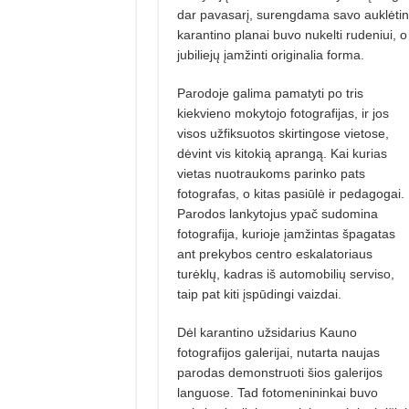
dar pavasarį, surengdama savo auklėtinių
karantino planai buvo nukelti rudeniui, 
jubiliejų įamžinti originalia forma.
Parodoje galima pamatyti po tris
kiekvieno mokytojo fotografijas, ir jos
visos užfiksuotos skirtingose vietose,
dėvint vis kitokią aprangą. Kai kurias
vietas nuotraukoms parinko pats
fotografas, o kitas pasiūlė ir pedagogai.
Parodos lankytojus ypač sudomina
fotografija, kurioje įamžintas špagatas
ant prekybos centro eskalatoriaus
turėklų, kadras iš automobilių serviso,
taip pat kiti įspūdingi vaizdai.
Dėl karantino užsidarius Kauno
fotografijos galerijai, nutarta naujas
parodas demonstruoti šios galerijos
languose. Tad fotomenininkai buvo