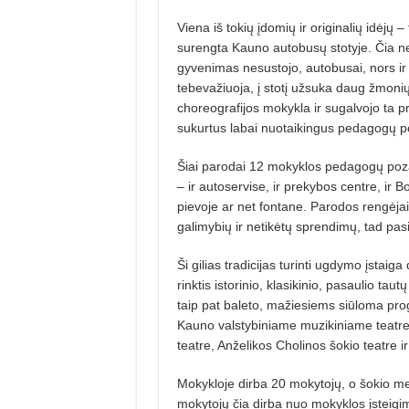
Viena iš tokių įdomių ir originalių idėjų –
surengta Kauno autobusų stotyje. Čia n
gyvenimas nesustojo, autobusai, nors ir 
tebevažiuoja, į stotį užsuka daug žmonių
choreografijos mokykla ir sugalvojo ta p
sukurtus labai nuotaikingus pedagogų po
Šiai parodai 12 mokyklos pedagogų poza
– ir autoservise, ir prekybos centre, ir B
pievoje ar net fontane. Parodos rengėjai
galimybių ir netikėtų sprendimų, tad pasir
Ši gilias tradicijas turinti ugdymo įstaig
rinktis istorinio, klasikinio, pasaulio tau
taip pat baleto, mažiesiems siūloma prog
Kauno valstybiniame muzikiniame teatre,
teatre, Anželikos Cholinos šokio teatre i
Mokykloje dirba 20 mokytojų, o šokio 
mokytojų čia dirba nuo mokyklos įsteigi