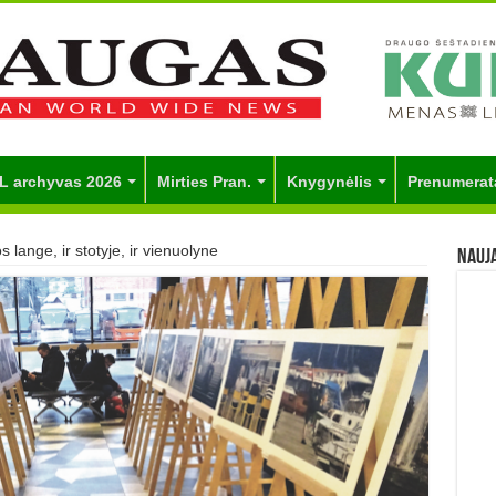
L archyvas 2026
Mirties Pran.
Knygynėlis
Prenumerat
s lange, ir stotyje, ir vienuolyne
Nauj