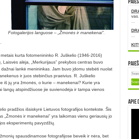
PAIEŠ
DR
vas.
...
DR
Fotogalerijos languose – „Žmonės ir manekenai”.
...
.
KIT
metais kurta fotomenininko R. Juškelio (1946-2016)
ų, Laisvės alėja, „Merkurijaus” prekybos centras buvo
Paieš
ią dažnai lankė menininkas. Jam buvo įdomu stebėti nuolat
nekenus ir juos stebinčius praeivius. R. Juškelio
rie iš jų yra žmonės, o kurie – manekenai? Kurie yra
 kai langų atspindžiuose jie suvienodėja ir tampa vienos
Apie 
elio pradžios išsiskyrė Lietuvos fotografijos kontekste. Šis
as „Žmonės ir manekenai” yra laikomas vienu geriausių jo
ijos eksperimentų pavyzdžių.
 žmonių spausdinamose fotografijose beveik ir nėra, bet