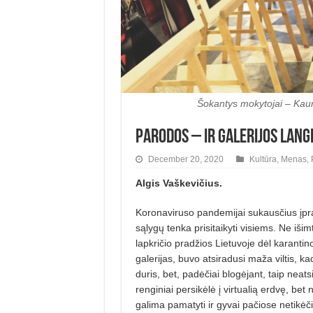
Šokantys mokytojai – Kaun
Parodos – ir galerijos lange
December 20, 2020
Kultūra
,
Menas
,
Algis Vaškevičius.
Koronaviruso pandemijai sukausčius įpr
sąlygų tenka prisitaikyti visiems. Ne iši
lapkričio pradžios Lietuvoje dėl karantin
galerijas, buvo atsiradusi maža viltis, ka
duris, bet, padėčiai blogėjant, taip neats
renginiai persikėlė į virtualią erdvę, bet
galima pamatyti ir gyvai pačiose netikėč