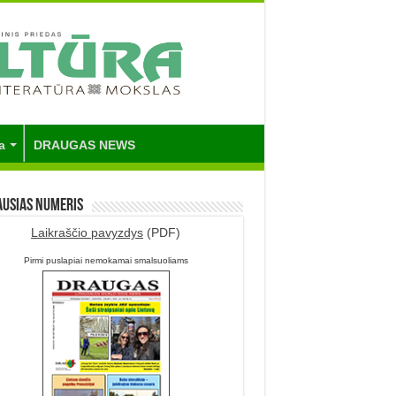
a
DRAUGAS NEWS
ausias numeris
Laikraščio pavyzdys
(PDF)
Pirmi puslapiai nemokamai smalsuoliams