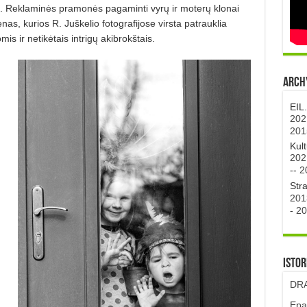
. Reklaminės pramonės pagaminti vyrų ir moterų klonai
nas, kurios R. Juškelio fotografijose virsta patrauklia
 ir netikėtais intrigų akibrokštais.
Archy
EIL
202
201
Kul
202
--
2
Str
201
-
20
Istor
DRA
Epa