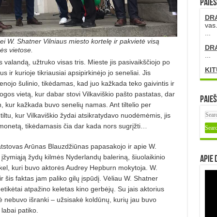
PAIEŠ
DR
vas.
...
̌dei W. Shatner Vilniaus miesto kortelę ir pakvietė visą
DR
ės vietose.
...
 valandą, užtruko visas tris. Mieste jis pasivaikščiojo po
KIT
ir kurioje tikriausiai apsipirkinėjo jo seneliai. Jis
enojo šulinio, tikėdamas, kad juo kažkada teko gaivintis ir
gos vietą, kur dabar stovi Vilkaviškio pašto pastatas, dar
Paieš
n, kur kažkada buvo senelių namas. Ant tiltelio per
ltu, kur Vilkaviškio žydai atsikratydavo nuodėmėmis, jis
ė monetą, tikėdamasis čia dar kada nors sugrįžti…
 atstovas Arūnas Blauzdžiūnas papasakojo ir apie W.
įžymiąją žydų kilmės Nyderlandų baleriną, šiuolaikinio
Apie 
skel, kuri buvo aktorės Audrey Hepburn mokytoja. W.
 šis faktas jam paliko gilų įspūdį. Vėliau W. Shatner
etikėtai atpažino keletas kino gerbėjų. Su jais aktorius
ė nebuvo išranki – užsisakė koldūnų, kurių jau buvo
labai patiko.