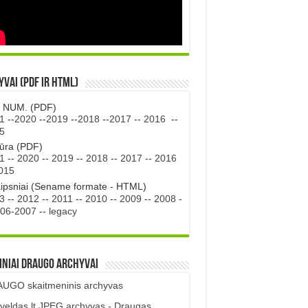
vai (PDF ir HTML)
. NUM. (PDF)
1
--
2020
--
2019
--
2018
--
2017
--
2016
--
5
tūra (PDF)
1
--
2020
--
2019
--
2018
--
2017
--
2016
015
aipsniai (Sename formate - HTML)
3
--
2012
--
2011
--
2010
--
2009
--
2008
-
06-2007
--
legacy
iniai DRAUGO Archyvai
UGO skaitmeninis archyvas
veldas.lt JPEG archyvas - Draugas