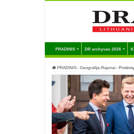
PRADINIS
DR archyvas 2026
K
PRADINIS
-
Geografija-Rajonai
-
Protėvi