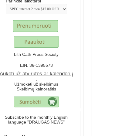
Parinkite laikotarpi
Lith Cath Press Society
EIN: 36-1395573
Aukoti už atvirutes ar kalendorių
.
Užmokėti už skelbimus
Skelbimų kainoraštis
.
Subscribe to the monthly English
language
"DRAUGAS NEWS"