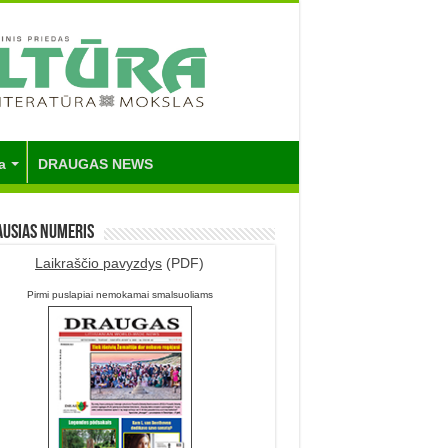
a
DRAUGAS NEWS
ausias numeris
Laikraščio pavyzdys
(PDF)
Pirmi puslapiai nemokamai smalsuoliams