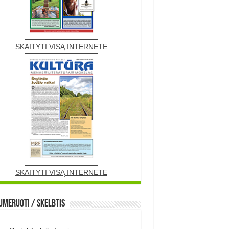
SKAITYTI VISĄ INTERNETE
SKAITYTI VISĄ INTERNETE
meruoti / Skelbtis