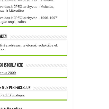
veldas.lt JPEG archyvas - Mokslas,
s, ir Literatūra
veldas.lt JPEG archyvas - 1996-1997
ugas anglų kalba
aktai
inės adresas, telefonai, redakcijos el.
tas
O istorija (EN)
uanus 2009
e mus per Facebook
ugo FB puslapiai