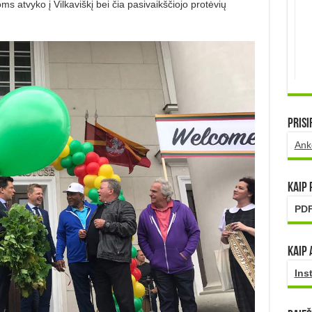
s atvyko į Vilkaviškį bei čia pasivaikščiojo protėvių
Prisi
Ank
Kaip
PDF
Kaip 
Ins