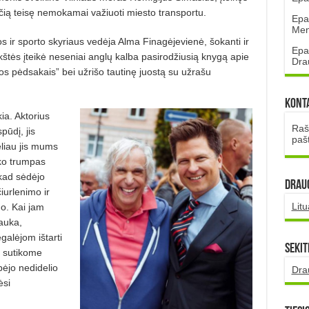
ančią teisę nemokamai važiuoti miesto transportu.
Epa
Mena
os ir sporto skyriaus vedėja Alma Finagėjevienė, šokanti ir
Epa
ikštės įteikė neseniai anglų kalba pasirodžiusią knygą apie
Dra
os pėdsakais” bei užrišo tautinę juostą su užrašu
Kont
kia. Aktorius
Rašt
pūdį, jis
paš
liau jis mums
iko trumpas
kad sėdėjo
DRAUG
iurlenimo ir
Lit
mo. Kai jam
auka,
galėjom ištarti
Sekit
d sutikome
bėjo nedidelio
Dra
ėsi