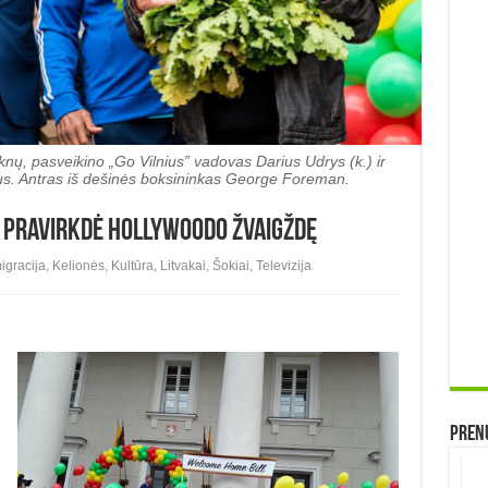
 šaknų, pasveikino „Go Vilnius” vadovas Darius Udrys (k.) ir
ius. Antras iš dešinės boksininkas George Foreman.
s pravirkdė Hollywoodo žvaigždę
igracija
,
Kelionės
,
Kultūra
,
Litvakai
,
Šokiai
,
Televizija
Prenu