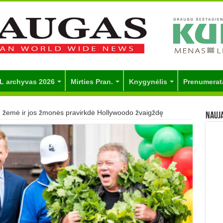
L archyvas 2026
Mirties Pran.
Knygynėlis
Prenumerat
ų žemė ir jos žmonės pravirkdė Hollywoodo žvaigždę
Nauj