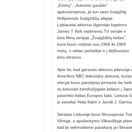
„Emmy”, „Auksinio gaublio”
apdovanojimus, jis turi savo žvaigždę
Hollywoodo žvaigždžių alėjoje.
Labiausiai aktorius išgarsėjo kapitono
James T. Kirk vaidmeniu TV seriale ir
kino filmų serijoje „Žvaigždžių kelias”,
kuris buvo rodytas nuo 1966 iki 1969
metų, o vėliau
perkeltas ir į didžiuosius
kino ekranus.
Apie tai, kad garsusis aktorius planuoja a
Amerikos NBC televizijos atstovai, kuria
eteryje buvo parodytas pirmasis šio kel
su keturiais bendražygiais keliavo į Japo
pasirinko kelias Europos šalis. Lietuva či
jo seneliai Yetta Kahn ir Jacob J. Garma
Serialas Lietuvoje buvo filmuojamas Trakų
Vilniuje, o apsilankymo Vilkaviškyje plan
kad jis sekmadienio pavakarę po filmav