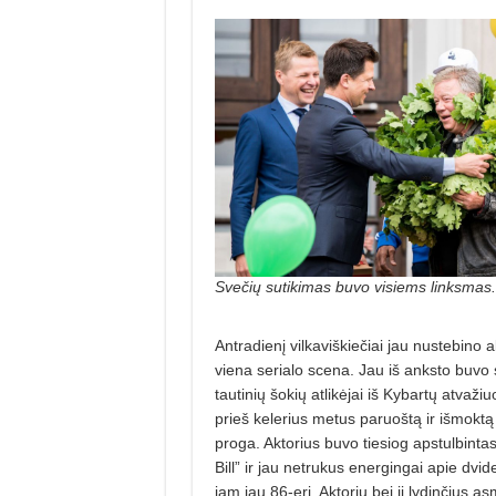
Svečių sutikimas buvo visiems linksmas.
Antradienį vilkaviškiečiai jau nustebino 
viena serialo scena. Jau iš anksto buvo s
tautinių šokių atlikėjai iš Kybartų atvažiu
prieš kelerius metus paruoštą ir išmoktą
proga. Aktorius buvo tiesiog apstulbint
Bill” ir jau netrukus energingai apie dvi
jam jau 86-eri. Aktorių bei jį lydinčius 