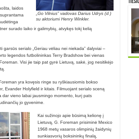
TIESI
uošta, laidos
„Go Vilnius” vadovas Darius Udrys (d.)
d suprantama
su aktoriumi Henry Winkler.
 sudėtinga
ner surado laiko ir galimybių, atvykęs tokį kelią
ti garsūs serialo „Geriau vėliau nei niekada” dalyviai –
porto legendos futbolininkas Terry Bradshow bei vienas
reman. Visi jie taip pat gyrė Lietuvą, sakė, jog nesitikėjo
tą.
 Foreman yra kovęsis ringe su ryškiausiomis bokso
Evander Holyfield ir kitais. Filmuojant serialo sceną
ta dar vieno labai jausmingo momento, kurį pats
audinančių jo gyvenime.
Kai sužinojo apie būsimą kelionę į
Lietuvą, G. Foreman prisiminė Mexico
1968 metų vasaros olimpinių žaidynių
sunkiasvorių boksininkų finalą,