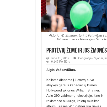
Aktorių W. Shatner, turintį lietuviškų
Vilniaus meras Remigijus Šimaš
Protėvių žemė ir jos žmonė
June 15, 2017
Geografija-Rajonai
,
Im
6,147 Peržiūrų
Algis Vaškevičius.
Kelioms dienoms į Lietuvą buvo
atvykęs garsus kanadiečių kilmės
Hollywood aktorius William Shatner.
Apie 290 vaidmenų televizijoje, kine ir
reklamose sukūręs, keletą muzikos
albumų įrašęs W. Shatner yra gavęs