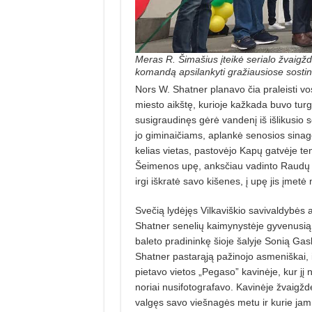
Meras R. Šimašius įteikė serialo žvaigz
komandą apsilankyti gražiausiose sostin
Nors W. Shatner planavo čia praleisti vos
miesto aikštę, kurioje kažkada buvo turgus 
susigraudinęs gėrė vandenį iš išlikusio s
jo giminaičiams, aplankė senosios sinago
kelias vietas, pastovėjo Kapų gatvėje te
Šeimenos upę, anksčiau vadinto Raudų ti
irgi iškratė savo kišenes, į upę jis įmet
Svečią lydėjęs Vilkaviškio savivaldybės
Shatner senelių kaimynystėje gyvenusią 
baleto pradininkę šioje šalyje Sonią Ga
Shatner pastarąją pažinojo asmeniškai, ir
pietavo vietos „Pegaso” kavinėje, kur jį n
noriai nusifotografavo. Kavinėje žvaigžd
valgęs savo viešnagės metu ir kurie jam 