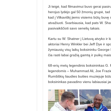
Ji teigė, kad filmavimui buvo gerai pasir
herojus lydėjo gal 50 žmonių grupė, ta
kad į Vilkaviškį jiems visiems būtų buvę
atvažiuoti. Svarbiausia, kad pats W. Shat
pasivaikščioti savo senelių takais.
Kartu su W. Shatner į Lietuvą atvyko ir ki
aktoriai Henry Winkler bei Jeff Dye ir s
žymiausių visų laikų boksininku George Fo
čia rasti labai gražią gamtą ir puikų mais
68-erių metų legendinis boksininkas G.
legendomis – Muhammad Ali, Joe Frazier, 
Rumšiškių liaudies buities muziejuje bū
boksininkas pavadino vienu labiausiai j