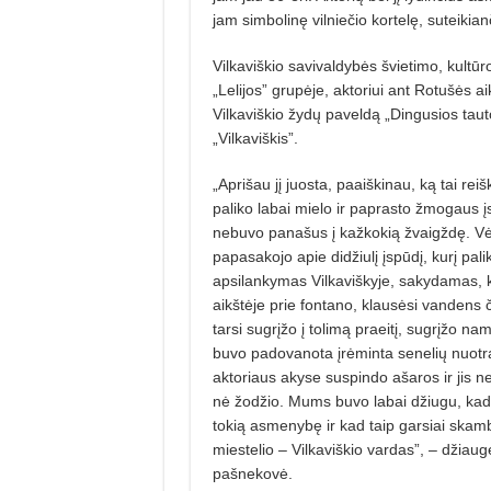
jam simbolinę vilniečio kortelę, suteiki
Vilkaviškio savivaldybės švietimo, kultūr
„Lelijos” grupėje, aktoriui ant Rotušės a
Vilkaviškio žydų paveldą „Dingusios taut
„Vilkaviškis”.
„Aprišau jį juosta, paaiškinau, ką tai reiš
paliko labai mielo ir paprasto žmogaus įs
nebuvo panašus į kažkokią žvaigždę. Vė
papasakojo apie didžiulį įspūdį, kurį pal
apsilankymas Vilkaviškyje, sakydamas, 
aikštėje prie fontano, klausėsi vandens č
tarsi sugrįžo į tolimą praeitį, sugrįžo na
buvo padovanota įrėminta senelių nuotr
aktoriaus akyse suspindo ašaros ir jis ne
nė žodžio. Mums buvo labai džiugu, ka
tokią asmenybę ir kad taip garsiai skam
miestelio – Vilkaviškio vardas”, – džiaug
pašnekovė.