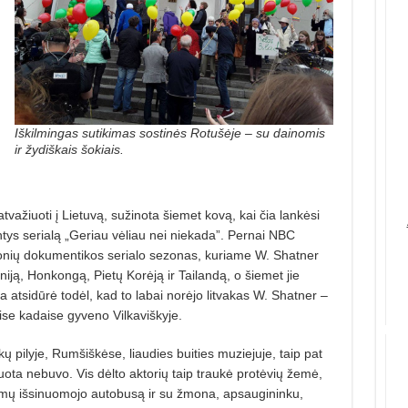
Iškilmingas sutikimas sostinės Rotušėje – su dainomis
ir žydiškais šokiais.
tvažiuoti į Lietuvą, sužinota šiemet kovą, kai čia lankėsi
ntys serialą „Geriau vėliau nei niekada”. Pernai NBC
ionių dokumentikos serialo sezonas, kuriame W. Shatner
niją, Honkongą, Pietų Korėją ir Tailandą, o šiemet jie
a atsidūrė todėl, kad to labai norėjo
litvakas W. Shatner –
ise kadaise gyveno Vilkaviškyje.
 pilyje, Rumšiškėse, liaudies buities muziejuje, taip pat
uota nebuvo. Vis dėlto aktorių taip traukė protėvių žemė,
imų išsinuomojo autobusą ir su žmona, apsaugininku,