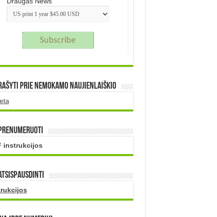
Draugas News
rašyti prie nemokamo naujienlaiškio
eta
 prenumeruoti
 instrukcijos
atsispausdinti
trukcijos