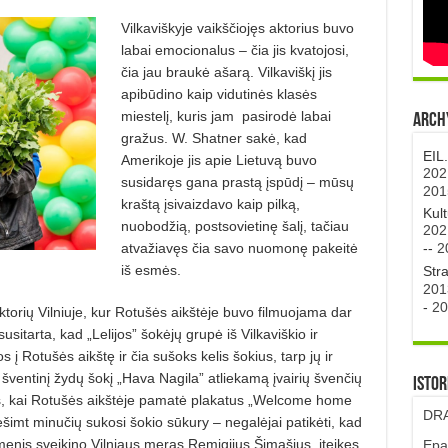
Vilkaviškyje vaikščiojęs aktorius buvo
labai emocionalus – čia jis kvatojosi,
čia jau braukė ašarą. Vilkaviškį jis
apibūdino kaip vidutinės klasės
miestelį, kuris jam
pasirodė labai
Archy
gražus. W. Shatner
sakė, kad
EIL
Amerikoje jis apie Lietuvą buvo
202
susidaręs gana prastą įspūdį – mūsų
201
kraštą
įsivaizdavo kaip pilką,
Kul
nuobodžią, postsovietinę šalį, tačiau
202
--
2
atvažiavęs čia savo nuomonę pakeitė
iš esmės.
Str
201
-
20
aktorių Vilniuje, kur Rotušės aikštėje buvo filmuojama dar
usitarta, kad „Lelijos” šokėjų
grupė iš Vilkaviškio ir
os į Rotušės aikštę ir čia sušoks kelis šokius, tarp jų ir
 šventinį žydų šokį „Hava Nagila” atliekamą įvairių švenčių
Istor
as, kai Rotušės aikštėje pamatė plakatus „Welcome home
DRA
dešimt minučių sukosi šokio sūkury – negalėjai patikėti, kad
asmenis sveikino Vilniaus meras Remigijus Šimašius, įteikęs
Epa