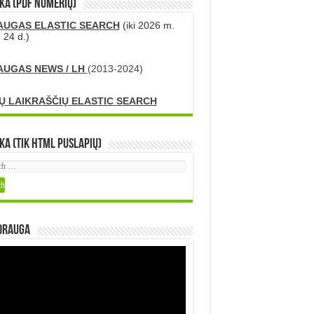
KA (PDF numerių)
AUGAS ELASTIC SEARCH
(iki 2026 m.
 24 d.)
AUGAS NEWS / LH
(2013-2024)
Ų LAIKRAŠČIŲ ELASTIC SEARCH
ka (tik HTML puslapių)
DRAUGA