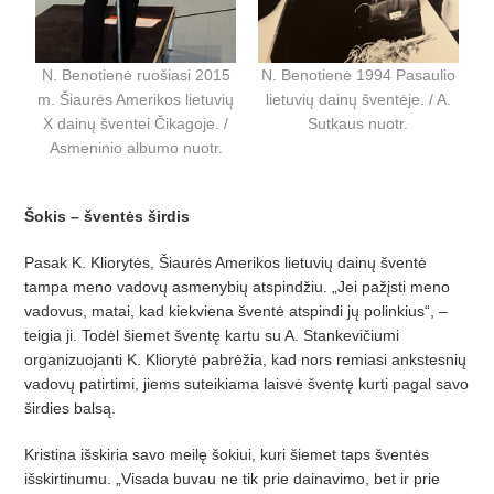
N. Benotienė ruošiasi 2015
N. Benotienė 1994 Pasaulio
m. Šiaurės Amerikos lietuvių
lietuvių dainų šventėje. / A.
X dainų šventei Čikagoje. /
Sutkaus nuotr.
Asmeninio albumo nuotr.
Šokis – šventės širdis
Pasak K. Kliorytės, Šiaurė
s Amerikos lietuvi
ų dainų šventė
tampa meno vadov
ų asmenybių atspindžiu. „Jei pažįsti meno
vadovus, matai, kad kiekviena šventė
atspindi j
ų polinkius“, –
teigia ji. Todėl šie
­met
šventę kartu su A. Stankevičiumi
organizuojanti K. Kliorytė pabrėž
ia, kad nors remiasi ankstesni
ų
vadovų patirtimi, jiems suteikiama laisvė šventę kurti pagal savo
š
irdies bals
ą.
Kristina išskiria savo meilę šokiui, kuri šiemet taps šventės
išskirtinumu. „Visada buvau ne tik prie dainavimo, bet ir prie