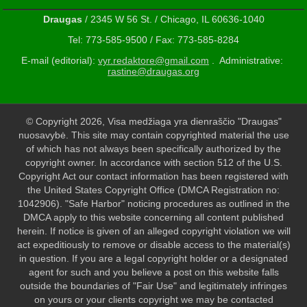
Draugas
/ 2345 W 56 St. / Chicago, IL 60636-1040
Tel: 773-585-9500 / Fax: 773-585-8284
E-mail (editorial):
vyr.redaktore@gmail.com
. Administrative:
rastine@draugas.org
© Copyright 2026, Visa medžiaga yra dienraščio "Draugas"
nuosavybė. This site may contain copyrighted material the use
of which has not always been specifically authorized by the
copyright owner. In accordance with section 512 of the U.S.
Copyright Act our contact information has been registered with
the United States Copyright Office (DMCA Registration no:
1042906). "Safe Harbor" noticing procedures as outlined in the
DMCA apply to this website concerning all content published
herein. If notice is given of an alleged copyright violation we will
act expeditiously to remove or disable access to the material(s)
in question. If you are a legal copyright holder or a designated
agent for such and you believe a post on this website falls
outside the boundaries of "Fair Use" and legitimately infringes
on yours or your clients copyright we may be contacted