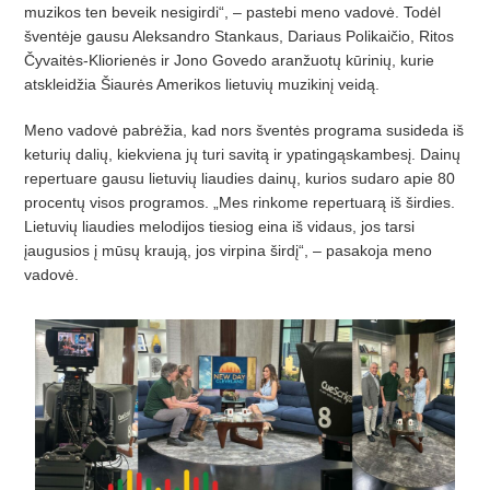
muzikos ten beveik nesigirdi“, – pastebi meno vadovė. Todėl
šventėje gausu Aleksandro Stankaus, Dariaus Polikaič
io, Ritos
Č
yvait
ės-Kliorienė
s ir Jono Govedo aran
žuotų kūrinių
, kurie
atskleid
žia Šiaurė
s Amerikos lietuvi
ų muzikinį veidą.
Meno vadovė pabrėž
ia, kad nors
šventės programa susideda iš
keturių dalių, kiekviena jų turi savitą ir ypatingąskambesį. Dainų
repertuare gausu lietuvių liaudies dainų
, kurios sudaro apie 80
procent
ų vi
­sos programos.
„
Mes rinkome repertuar
ą iš š
irdies.
Lietuvi
ų liaudies melodijos tiesiog eina iš vidaus, jos tarsi
į
augusios
į mūsų
krauj
ą, jos virpina š
ird
į“, – pasakoja meno
vadovė.