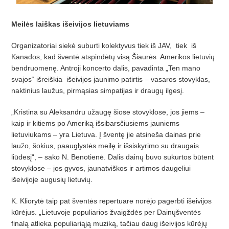
Meilės laiškas išeivijos lietuviams
Organizatoriai siekė suburti kolektyvus tiek iš
JAV, tiek i
š
Kanados, kad šventė atspindėtų visą Šiaurė
s Amerikos lietuvi
ų
bendruomenę. Antroji koncerto dalis, pavadinta „Ten mano
svajos“ išreiškia išeivijos jaunimo patirtis – vasaros stovyklas,
naktinius laužus, pirmąsias simpatijas ir draugų ilgesį.
„Kristina su Aleksandru užaugę šiose stovyklose, jos jiems –
kaip ir kitiems po Amerik
ą išsibarsčiusiems jauniems
lietuviukams – yra Lietuva. Į šventę jie atsineša dainas prie
laužo, šokius, paauglystės meilę ir iš
siskyrimo su draugais
li
ūdesį“, – sako N. Benotienė
. Dalis dain
ų
buvo sukurtos b
ūtent
stovyklose – jos gyvos, jaunatviš
kos ir artimos daugeliui
i
šeivijoje augusių lietuvių.
K. Kliorytė taip pat šventės repertuare norėjo pagerbti išeivijos
kūrėjus. „
Lietuvoje populiarios
žvaigždė
s per Dain
ųšventės
finalą
atlieka populiari
ąją muziką, tačiau daug išeivijos kūrėjų