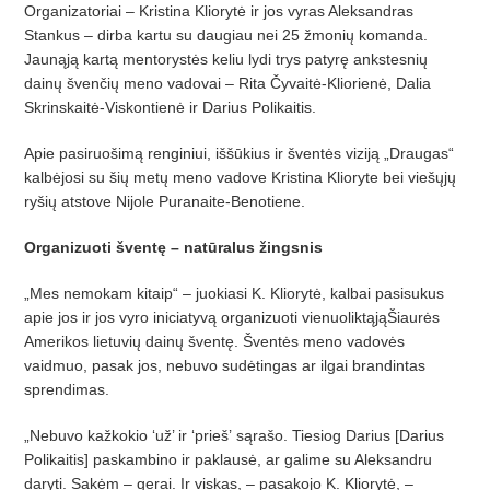
Organizatoriai – Kristina Kliorytė ir jos vyras Aleksandras
Stankus – dirba kar
­tu su daugiau nei 25
žmonių komanda.
Jaunąją kartą mentorystės keliu lydi trys patyrę ankstesnių
dainų švenčių meno vadovai – Rita Č
yvait
ė-Kliorienė
, Dalia
Skrinskait
ė-Viskontienė ir Darius Polikaitis.
Apie pasiruo
šimą renginiui, iššūkius ir šventė
s vizij
ą „Draugas“
kalbėjosi su šių metų
meno vadove Kristina Klioryte bei vie
šųjų
ryšių atstove Nijole Puranaite-Benotiene.
Organizuoti šventę – natūralus žingsnis
„Mes nemokam kitaip“ – juokiasi K. Klio­rytė, kalbai pasisukus
apie jos ir jos vyro iniciatyvą organizuoti vienuoliktąjąŠiaurė
s
Amerikos lietuvi
ų dainų šventę. Šventė
s meno vadov
ės
vaidmuo, pasak jos, nebuvo sudėtingas ar ilgai brandintas
sprendimas.
„
Nebuvo ka
žkokio ‘už’ ir ‘prie
š’
sąrašo. Tiesiog Darius [Darius
Polikaitis] paskambino ir paklausė, ar galime su Aleksandru
daryti. Sakėm –
gerai. Ir viskas,
– pasakojo K. Kliorytė, –