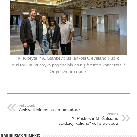
K. Kliorytė ir A. Stankevičius lankosi Cleveland Public
Auditorium, kur vyks pagrindinis dainų šventės koncertas. /
Organizatorų nuotr.
Ankstesnis
Atsisveikinimas su ambasadore
Sekantis
A. Poškos ir M. Šalčiaus
„Didžioji kelionė“ vėl prasideda
Naujausias numeris