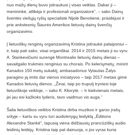
nuo ma
žų
dien
ų
buvo
įsitraukusi į visas veiklas. Dabar ji –
menininkė, atlikėja ir profesionali organizatorė“, – sako Dainų
šventės viešųjų ry­šių specialistė Nijolė Benotienė, prisidėjusi ir
prie ankstesnių Šiaurė
s Amerikos lietuvi
ų dainų švenčių
organizavimo.
Į lietuviškų renginių organizavimą Kristina įsitraukė palaipsniui –
ir, kaip pa
­ti sako, visai orga
­niškai. 2014 ir 2015 metais ji su vyru
A. Stankevič
iumi sureng
ė
Montrealio lietuvi
ų dainų
dienas
–
savaitgalio trukm
ės renginius su chorais. Po keleriųmetų
, minint
Kanados 150 met
ų sukaktį
, ambasadorius Vytautas
Ž
alys
paragino j
ą
imtis dar vienos iniciatyvos
–
taip 2017 metais gim
ė
Kanados lietuvi
ų
dienos.
„Žinai, taip po truputį tryniesi toje
lietuviš­koje veikloje, – sako K. Kliorytė. – Ir kiekvienais metais,
jei jau esi kažkoks lyderis, tavo vaidmuo vis auga.“
Šalia lietuviš
kos veiklos Kristina dirba muzikos ir garso
įrašų
srityje – kartu su vyru turi audioknygų
leidykl
ą „É
ditions
Alexandre Stank
é“, tapusią viena didžiausių prancūziškų
audio
leidini
ų
leid
ėjų. Kristina taip pat dainuoja, o jos vyras ku
­ria