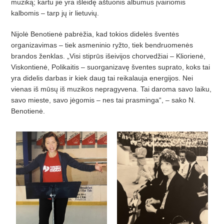
muzik
ą; kartu jie yra iš
leid
ę aštuonis albumus į
vairiomis
kalbomis
–
tarp j
ų
ir lietuvi
ų.
Nijolė Benotienė pabrėž
ia, kad tokios didel
ės šventės
organizavimas –
tiek asme
­ninio ryžto, tiek bendruomenė
s
brandos
ž
enklas.
„Visi stiprūs iš
eivijos chorved
žiai – Kliorienė,
Viskontienė, Polikaitis – suor­ganizavę šventes suprato, koks tai
yra di­de­lis darbas ir kiek daug tai reikalauja energijos. Nei
vienas iš mūsų iš muzikos nepragyvena. Tai daroma savo laiku,
savo mieste, savo jėgomis – nes tai pras­minga“, – sako N.
Benotienė.