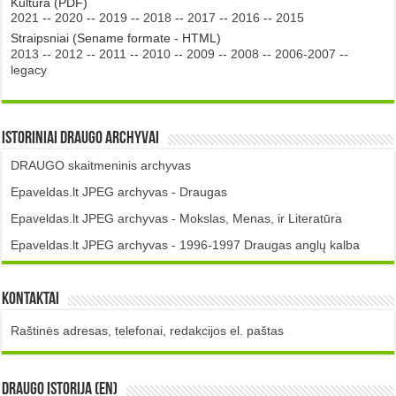
Kultūra (PDF)
2021
--
2020
--
2019
--
2018
--
2017
--
2016
--
2015
Straipsniai (Sename formate - HTML)
2013
--
2012
--
2011
--
2010
--
2009
--
2008
--
2006-2007
--
legacy
Istoriniai DRAUGO Archyvai
DRAUGO skaitmeninis archyvas
Epaveldas.lt JPEG archyvas - Draugas
Epaveldas.lt JPEG archyvas - Mokslas, Menas, ir Literatūra
Epaveldas.lt JPEG archyvas - 1996-1997 Draugas anglų kalba
Kontaktai
Raštinės adresas, telefonai, redakcijos el. paštas
DRAUGO istorija (EN)