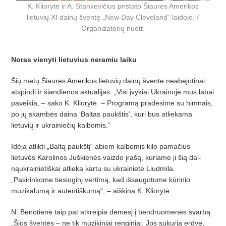
K. Kliorytė ir A. Stankevičius pristato Šiaurės Amerikos
lietuvių XI dainų šventę „New Day Cleveland“ laidoje. /
Organizatorių nuotr.
Noras vienyti lietuvius neramiu laiku
Šių metų Šiaurė
s Amerikos lietuvi
ų dainų šventė neabejotinai
atspindi ir šiandienos aktualijas. „Visi įvykiai Ukrainoje mus labai
paveikia, – sako K. Kliorytė. – Programą pradėsime su himnais,
po jų skambė
s daina
‘
Baltas pauk
štis
’
, kuri bus atliekama
lietuvių
ir ukrainie
čių kalbomis.“
Idėja atlikti „Baltą paukštį“ abiem kalbomis kilo pamačius
lietuvė
s Karolinos Ju
škienės vaizdo įrašą, kuriame ji šią dai­
ną
ukrainieti
škai atlieka kartu su ukrainiete Liudmila.
„Pasirinkome tiesioginį ver­timą, kad išsaugotume kūrinio
muzikalumą ir autentiškumą“, – aiškina K. Klio­rytė.
N. Benotienė
taip pat atkreipia d
ėmesį į bendruo­menė
s svarb
ą:
„Š
ios
šventės – ne tik muzikiniai renginiai. Jos sukuria erd­vę,