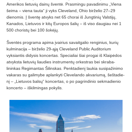
Amerikos lietuvi
ų dainų šventė. Prasmingu pavadinimu „Viena
šeima – viena tauta“ ji vyks Cleveland, Ohio birž
elio 27
–
29
dienomis.
Į šventę atvyks net 65 chorai iš
Jungtini
ų
Valstij
ų
,
Kanados, Lietuvos ir kit
ų
Europos
šalių – iš
viso daugiau nei 1
500 chorist
ų
bei 100
šokėjų.
Šventės programa apima įvairius savaitgalio renginius, kurių
kulminacija – birž
elio 29-
ąją Cleveland Public Auditorium
vyksiantis didysis koncertas. Specialiai šiai progai iš Klaipėdos
atvyksta lietuvių
liaudies instrument
ų
orkestras bei skraba
­
lininkas Regimantas Š
ilinskas. Penktadien
į laukia susipažinimo
vakaras su galimybe aplankyti Clevelando akvariumą, šeš
tadie
­
nį – „Lietuvos balsų“
koncertas, o po pagrin
­dinio sekmadienio
kon
­certo
– iškilmingas pokylis.