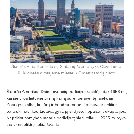
Šiaurės Amerikos lietuvių XI dainų šventė vyks Clevelande,
K. Kliorytės gimtąjame mieste. / Organizatorių nuotr.
Šiaurės Amerikos Dainų švenčių tradicija prasidėjo dar 1956 m.,
kai išeivijos lietuviai pirmą kartą surengė šventę, siekdami
išsaugoti kalbą, kultūrą ir bendruomenę
. Tai buvo ir politinis
parei
škimas, kad Lietuva gyva jų širdyse, nepaisant okupacijos.
Nepriklausomybės metais tradicija tęsiasi toliau – 2025 m. vyks
jau vienuoliktoji tokia šventė.