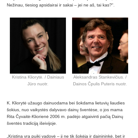
Nežinau, tiesiog apsidairai ir sakai – jei ne aš, tai kas?“.
Kristina Kliorytė. / Dainiaus
Aleksandras Stankevičius. /
Jūro nuotr.
Dainos Čpulis Puteris nuotr.
K. Kliorytė už
augo dainuodama bei
šokdama lietuvių
liaudies
šokius, nuo vaikystė
s dalyvavo dain
ų šventėse, o jos mama
Rita Č
yvait
ė-Kliorienė 2006 m. padė
jo atgai
­vinti pa
čią Dainų
šventės tradiciją išeivijoje.
„Kristina yra puiki vadovė – ji ne tik šokėja ir dainininkė
, bet ir