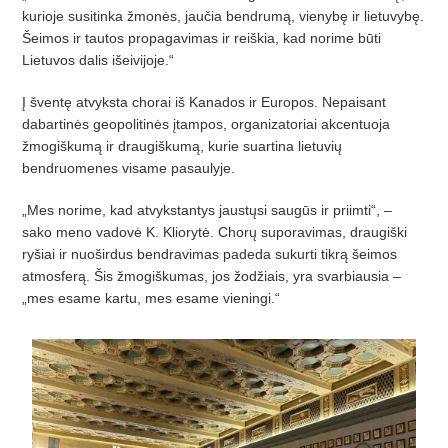
kurioje susitinka žmonės, jauč
ia bendrum
ą, vienybę ir lietuvybę.
Š
eimos ir tautos propagavimas ir rei
škia, kad norime bū
ti
Lietuvos dalis i
šeivijoje.“
Į šventę atvyksta chorai iš
Kanados ir Europos. Nepaisant
dabartin
ės geopolitinės įtampos, organizatoriai akcentuoja
žmogiškumą ir draugiškumą
, kurie suartina lietuvi
ų
bendruomenes visame pasaulyje.
„Mes norime, kad atvykstantys jaustųsi saugūs ir priimti“, –
sako meno vadovė K. Kliorytė. Chorų suporavimas, draugiški
ryš
iai ir nuo
širdus bendravimas padeda sukurti tikrą š
eimos
atmosfer
ą. Šis žmogiškumas, jos žodžiais, yra svarbiausia –
„
mes esame kartu, mes esame vieningi.
“