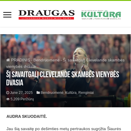
PRADINIS
-
Bendruomenė
-
Šį savaitgalį Clevelande skambės
vienybės dvasia
Šį savaitgalį Clevelande skambės vienybės
dvasia
June 27, 2025
Bendruomenė
,
Kultūra
,
Renginiai
5,209 Peržiūrų
AUDRA SKUODAITĖ.
Jau šią
savait
ę
po de
š
imties met
ų
pertraukos sugr
įžta Šiaurė
s