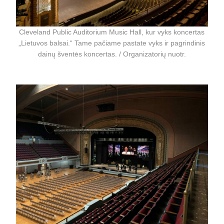
Cleveland Public Auditorium Music Hall, kur vyks koncertas
„Lietuvos balsai.“ Tame pačiame pastate vyks ir pagrindinis
dainų šventės koncertas. / Organizatorių nuotr.