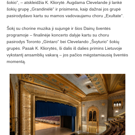
šokio“, –
atskleid
žia K. Kliorytė. Augdama Clevelande ji lankė
šokių grupę „Grandinėlė“ ir prisimena, kaip dažnai jos grupė
pasirodydavo kartu su mamos vadovaujamu choru „Exultate“.
Šokį su chorine muzika ji sujungė ir š
ios Dain
ų šventės
programoje – finalinėje koncerto dalyje kartu su choru
pasirodys Toronto „Gintaro“
bei Clevelando
„Švyturio“ šokių
grupės. Pasak K. Kliorytės, š
i dalis i
š dalies primins Lietuvoje
vykstantį ansamblių vakarą –
jos pa
č
ios m
ėgstamiau­sią šventės
momentą.