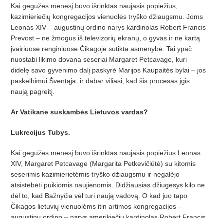
Kai gegužės mėnesį buvo išrinktas naujasis popiežius,
kazimieriečių kongregacijos vienuolės tryško džiaugsmu. Joms
Leonas XIV – augustinų ordino narys kardinolas Robert Francis
Prevost – ne žmogus iš televizorių ekranų, o gyvas ir ne kartą
įvairiuose renginiuose Čikagoje sutikta asmenybė. Tai ypač
nuostabi likimo dovana seseriai Margaret Petca­vage, kuri
didelę savo gyvenimo dalį paskyrė Marijos Kaupaitės bylai – jos
paskelbimui Šventąja, ir dabar viliasi, kad šis procesas įgis
naują pagreitį.
Ar Vatikane suskambės Lietuvos vardas?
Lukrecijus Tubys.
Kai gegužės mėnesį buvo išrinktas naujasis popiežius Leonas
XIV, Margaret Petcavage (Margarita Petkevičiūtė) su kitomis
seserimis kazimierietėmis tryško džiaugsmu ir negalėjo
atsistebėti puikiomis naujienomis. Didžiausias džiugesys kilo ne
dėl to, kad Bažnyčia vėl turi naują vadovą. O kad juo tapo
Čikagos lietuvių vienuolėms itin artimos kongregacijos –
augustinų ordino – narys amerikiečių kardinolas Robert Francis