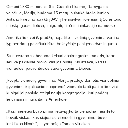
Gimusi 1880 m. sausio 6 d. Gudelių I kaime, Ramygalos
valsčiuje, Marija, būdama 15 metų, sulaukė brolio kuni­go
Antano kvietimo atvykti į JAV,
į Pennsylvanijoje esantį Scrantono
miestą, gausų lietuvių imigrantų, ir šeimi­nin­kauti jo namuose.
Amerika lietuvei iš pradžių nepatiko – vietinių gyvenimą vertino
lyg per daug paviršutinišką, bažnyčioje pasigedo dvasingumo.
Su nuostaba stebėdama keistai apsirengusias moteris, kartą
lietuvė paklausė brolio, kas jos būsią. Šis atsakė, kad tai
vienuolės, pašventusios savo gyvenimą Dievui.
Įkvėpta vienuolių gyvenimo, Marija pradėjo domėtis vienuoliniu
gyvenimu ir galiausiai nusprendė vienuole tapti pati, o lietuviai
kunigai jai pasiūlė steigti naują kongregaciją, kuri padėtų
lietuviams imigrantams Amerikoje.
„Kazimierietės buvo pirma lietuvių įkurta vienuolija, nes iki tol
beveik viskas, kas siejosi su vienuoliniu gyvenimu, buvo
lenkiškos kilmės“, –
yra rašęs Tomas Viluckas.