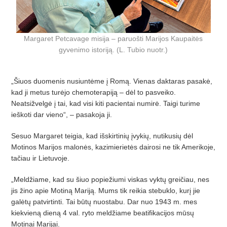
Margaret Petcavage misija – paruošti Marijos Kaupaitės
gyvenimo istoriją. (L. Tubio nuotr.)
„Šiuos duomenis nusiuntėme į Romą. Vienas daktaras pasakė,
kad ji metus turėjo chemoterapiją – dėl to pasveiko.
Neatsižvelgė į tai, kad visi kiti pacientai numirė. Taigi turime
ieškoti dar vieno“, – pasakoja ji.
Sesuo Margaret teigia, kad išskirtinių įvykių, nutikusių dėl
Motinos Marijos malonės, kazimierietės dairosi ne tik Amerikoje,
tačiau ir Lietuvoje.
„Meldžiame, kad su šiuo popiežiumi viskas vyktų greičiau, nes
jis žino apie Motiną Mariją. Mums tik reikia stebuklo, kurį jie
galėtų patvirtinti. Tai būtų nuostabu. Dar nuo 1943 m. mes
kiekvieną dieną 4 val. ryto meldžiame beatifikacijos mūsų
Motinai Marijai.