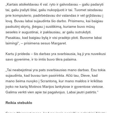
„Kartais atsikeldavau 4 val. ryto ir galvodavau – galiu padaryti
tai, galiu įrašyti šitai, galiu nukopijuoti ir tai. Tuomet sėsdavau
prie kompiuterio, padirbėdavau dvi valandas ir vėl grįždavau į
lovą. Buvau labai sujaudinta šio darbo. Prisimenu, kai baigiau
paskutinį skyrių, įbėgau į susitikimą, kuriame buvo mūsų
seselės ir augustinai, ir paklausiau, ar galiu sutrukdyti.
Pasakiau, kad baigiau bylą ir visi pradėjo ploti. Buvome labai
laimingi“, – prisimena sesuo Margaret.
Kartu ji prideda – šis darbas yra svarbiausia, ką ji yra nuveikusi
savo gyvenime, ir to imtis buvo tikra palaima.
„Tai neabejotinai yra pats svarbiausias mano darbas. Esu tokia
sujaudinta, kad buvau tam pasirinkta. Ačiū tau, Dieve, kad
mano šeima nuvyko į Scrantoną, kur mano maldos ir krikštas
įvyko ne kartą Motinos Marijos lankytose ir gyventose vietose.
Galima verkti vien apie tai pagalvojus. Labai jautri patirtis.“
Reikia stebuklo