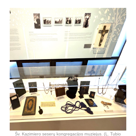
Šv. Kazimiero seserų kongregacijos muziejus. (L. Tubio