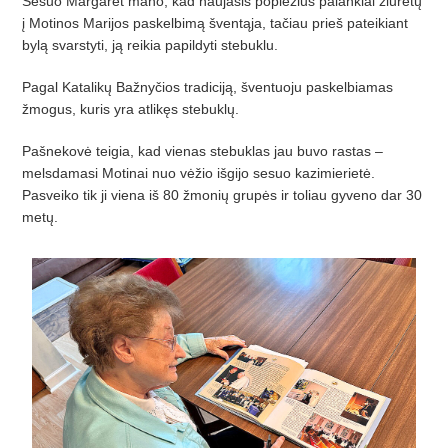
Sesuo Margaret mano, kad naujasis popiežius palankiai žiūrėtų
į Motinos Marijos paskelbimą šventąja, tačiau prieš pateikiant
bylą svarstyti, ją reikia papildyti stebuklu.
Pagal Katalikų Bažnyčios tradiciją, šventuoju paskelbiamas
žmogus, kuris yra atlikęs stebuklų.
Pašnekovė teigia, kad vienas stebuklas jau buvo rastas –
melsdamasi Motinai nuo vėžio išgijo sesuo kazimierietė.
Pasveiko tik ji viena iš 80 žmonių grupės ir toliau gyveno dar 30
metų.