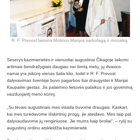
R. F. Prevost laimina Motinos Marijos sarkofagą ir mozaiką.
Seserys kazimierietės ir vienuoliai augustinai Čikagoje laikomi
artimais bendražygiais daugiau nei šimtą metų, jų dvasios
namai yra įsikūrę vienas šalia kito, todėl ir R. F. Prevost
dalyvavimas šventėje buvo pagarbos šiai draugystei ir Marijai
Kaupaitei gestas. Jis palaimino lietuvės palaikus ir jos gyvenimą
vaizduojantį meno kūrinį.
„Su tėvais augustinais mes visada buvome draugais. Kaskart,
kai mes turėdavome išskirtinių progų, jie ateidavo. Mes taip pat
dalyvaudavome jų renginiuose. Jie mums kaip broliai“, – ryšį su
augustinų ordinu atskleidžia kazimierietė.