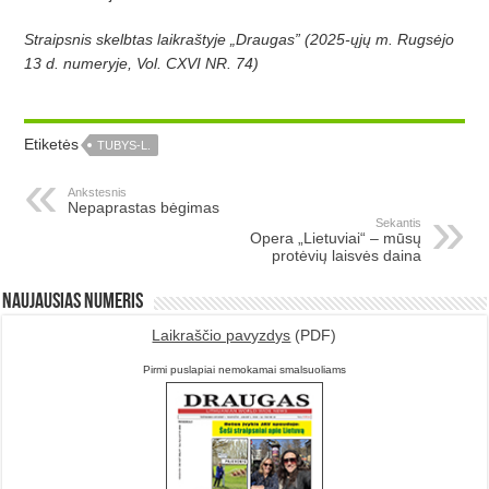
Straipsnis skelbtas laikraštyje „Draugas” (2025-ųjų m. Rugsėjo
13 d. numeryje, Vol. CXVI NR. 74)
Etiketės
TUBYS-L.
Ankstesnis
Nepaprastas bėgimas
Sekantis
Opera „Lietuviai“ – mūsų
protėvių laisvės daina
Naujausias numeris
Laikraščio pavyzdys
(PDF)
Pirmi puslapiai nemokamai smalsuoliams