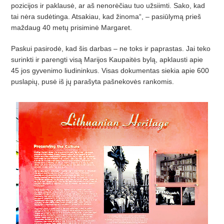
pozicijos ir paklausė, ar aš nenorėčiau tuo užsiimti. Sako, kad
tai nėra sudėtinga. Atsakiau, kad žinoma“, – pasiūlymą prieš
maždaug 40 metų prisiminė Margaret.
Paskui pasirodė, kad šis darbas – ne toks ir paprastas. Jai teko
surinkti ir parengti visą Marijos Kaupaitės bylą, apklausti apie
45 jos gyvenimo liudininkus. Visas dokumentas siekia apie 600
puslapių, pusė iš jų parašyta pašnekovės rankomis.