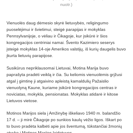
nuotr.)
Vienuolės daug dėmesio skyrė lietuvybės, religingumo
puoselėjimui ir švietimui, steigė parapijas ir mokyklas
Pennsylvanijoje, o vėliau ir Čikagoje, kur įsikūrė ir šios
kongregacijos centriniai namai. Švento Kazimiero seserys
įsteigė mokyklas 14-oje Amerikos valstijų, iš kurių daugelis buvo
įkurta lietuvių parapijose.
Susikūrus nepriklausomai Lietuvai, Motina Marija buvo
paprašyta pradėti veiklą ir čia. Su keliomis vienuolėmis grįžusi
atgal į gimtinę ji atgaivino apleistą kamaldulių Pažaislio
vienuolyną Kaune, kuriame įsikūrė kongregacijos centras ir
noviciatas, mokykla, pensionatas. Mokyklas atidarė ir kitose
Lietuvos vietose.
Motinos Marijos siela į Amžinybę iškeliavo 1940 m. balandžio
17 d. – ji mirė Čikagoje po sunkios kaulų vėžio ligos. Iškart po
to buvo pradėta kalbėti apie jos šventumą, tūkstančiai žmonių
atvyko į Motinos Marijos laidotuves.