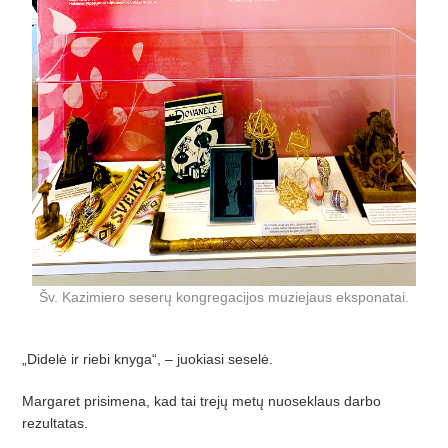
Šv. Kazimiero seserų kongregacijos muziejaus eksponatai.
„Didelė ir riebi knyga“, – juokiasi seselė.
Margaret prisimena, kad tai trejų metų nuoseklaus darbo
rezultatas.