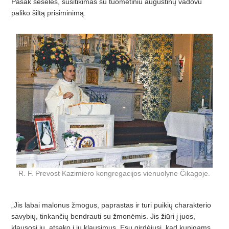
Pasak seselės, susitikimas su tuometiniu augustinų vadovu
paliko šiltą prisiminimą.
R. F. Prevost Kazimiero kongregacijos vienuolyne Čikagoje.
„Jis labai malonus žmogus, paprastas ir turi puikių charakterio
savybių, tinkančių bendrauti su žmonėmis. Jis žiūri į juos,
klausosi jų, atsako į jų klausimus. Esu girdėjusi, kad kunigams