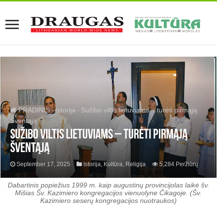
PRADINIS
-
Istorija
-
Sužibo viltis lietuviams – turėti pirmąją
Šventąją
Sužibo viltis lietuviams – turėti pirmąją
Šventąją
September 17, 2025
Istorija
,
Kultūra
,
Religija
5,284 Peržiūrų
Dabartinis popiežius 1999 m. kaip augustinų provincijolas laikė šv.
Mišias Šv. Kazimiero kongregacijos vienuolyne Čikagoje. (Šv.
Kazimiero seserų kongregacijos nuotraukos)