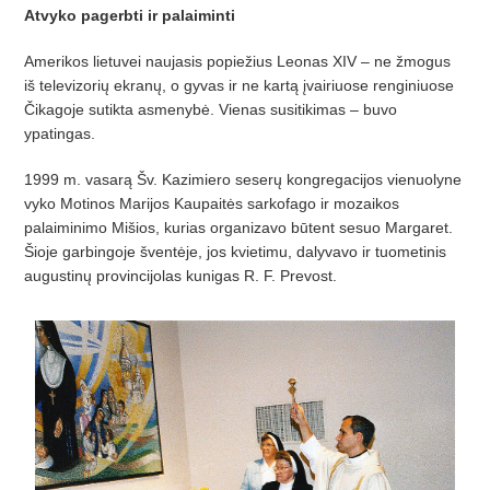
Atvyko pagerbti ir palaiminti
Amerikos lietuvei naujasis popiežius Leonas XIV – ne žmogus
iš televizorių ekranų, o gyvas ir ne kartą įvairiuose renginiuose
Čikagoje sutikta asmenybė. Vienas susitikimas – buvo
ypatingas.
1999 m. vasarą Šv. Kazimiero seserų kongregacijos vienuolyne
vyko Motinos Marijos Kaupaitės sarkofago ir mozaikos
palaiminimo Mišios, kurias organizavo būtent sesuo Margaret.
Šioje garbingoje šventėje, jos kvietimu, dalyvavo ir tuometinis
augustinų provincijolas kunigas R. F. Prevost.