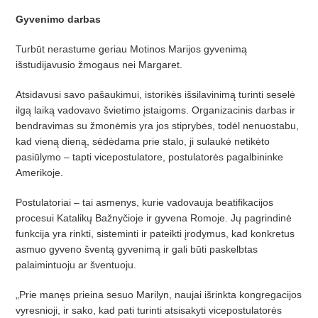
Gyvenimo darbas
Turbūt nerastume geriau Motinos Marijos gyvenimą
išstudijavusio žmogaus nei Margaret.
Atsidavusi savo pašaukimui, istorikės išsilavinimą turinti seselė
ilgą laiką vadovavo švietimo įstaigoms. Organizacinis darbas ir
bendravimas su žmonėmis yra jos stiprybės, todėl nenuostabu,
kad vieną dieną, sėdėdama prie stalo, ji sulaukė netikėto
pasiūlymo – tapti vicepostulatore, postulatorės pagalbininke
Amerikoje.
Postulatoriai – tai asmenys, kurie vadovauja beatifikacijos
procesui Katalikų Bažnyčioje ir gyvena Romoje. Jų pagrindinė
funkcija yra rinkti, sisteminti ir pateikti įrodymus, kad konkretus
asmuo gyveno šventą gyvenimą ir gali būti paskelbtas
palaimintuoju ar šventuoju.
„Prie manęs prieina sesuo Marilyn, naujai išrinkta kongregacijos
vyresnioji, ir sako, kad pati turinti atsisakyti vicepostulatorės