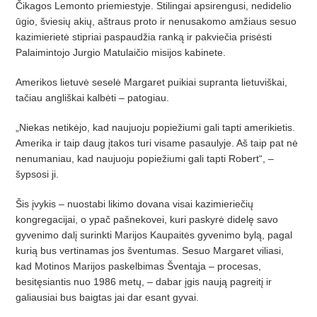
Čikagos Lemonto priemiestyje. Stilin­gai apsirengusi, nedidelio
ūgio, šviesių akių, aštraus proto ir nenusakomo am­žiaus sesuo
kazimierietė stipriai paspaudžia ranką ir pakviečia prisėsti
Palaimintojo Jurgio Matulaičio misijos kabinete.
Amerikos lietuvė seselė Margaret puikiai supranta lietuviškai,
tačiau angliškai kalbėti – patogiau.
„Niekas netikėjo, kad naujuoju popiežiumi gali tapti amerikietis.
Amerika ir taip daug įtakos turi visame pasaulyje. Aš taip pat nė
nenumaniau, kad naujuoju popiežiumi gali tapti Robert“, –
šypsosi ji.
Šis įvykis – nuostabi likimo dovana visai kazimieriečių
kongregacijai, o ypač pašnekovei, kuri paskyrė didelę savo
gyvenimo dalį surinkti Marijos Kaupaitės gyvenimo bylą, pagal
kurią bus vertinamas jos šventumas. Sesuo Margaret viliasi,
kad Motinos Marijos paskelbimas Šventąja – procesas,
besitęsiantis nuo 1986 metų, – dabar įgis naują pagreitį ir
galiausiai bus baigtas jai dar esant gyvai.