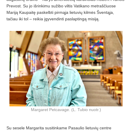
Prevost. Su jo išrinkimu sužibo viltis Vatikano metraščiuose
Mariją Kaupaitę paskelbti pirmąja lietuvių kilmės Šventąja,
tačiau iki tol – reikia įgyvendinti paslaptingą misiją.
Margaret Petcavage. (L. Tubio nuotr.)
Su sesele Margarita susitinkame Pasaulio lietuvių centre