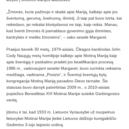
„Žmonės, kurie pažinojo ir skaitė apie Mariją, kalbėjo apie jos
šventumą, gerumą, švelnumą, išmintį. Ji taip pat buvo tvirta, kai
reikėdavo, jei reikalai klostydavosi ne taip, kaip reikia. Manau,
kad šventi žmonės iš pamaldaus gyvenimo įgyja išminties,
kantrybės ir meilės žmonėms“, – sako seselė Margaret.
Praėjus beveik 30 metų, 1979-aisiais, Čikagos kardinolas John
Cody Naujųjų metų homilijoje kalbėjo apie Motiną Mariją kaip
apie šventąją ir paskatino pradėti jos beatifikacijos procesą.
1986 m., vadovaujant seselei Margaret, buvo surinkta reikiama
medžiaga, vadinama „Posizio“, ir Šventoji šventųjų bylų
kongregacija Motiną Mariją pavadino Dievo tarnaite. Šis
statusas buvo darsyk patvirtintas 2009 m., o 2010-aisiais
popiežius Benediktas XVI Motinai Marijai suteikė Garbingosios
vardą.
Įdomu ir tai, kad 1933 m. Lietuvos Vyriausybė už nuopelnus
lietuvybei Motinai Marijai įteikė Lietuvos didžiojo kunigaikščio
Gedimino 3-iojo laipsnio ordiną.