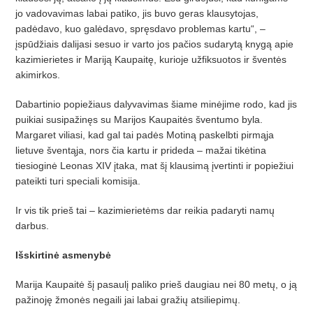
jo vadovavimas labai patiko, jis buvo geras klausytojas,
padėdavo, kuo galėdavo, spręsdavo problemas kartu“, –
įspūdžiais dalijasi sesuo ir varto jos pačios sudarytą knygą apie
kazimierietes ir Mariją Kaupaitę, kurioje užfiksuotos ir šventės
akimirkos.
Dabartinio popiežiaus dalyvavimas šiame minėjime rodo, kad jis
puikiai susipažinęs su Marijos Kaupaitės šventumo byla.
Margaret viliasi, kad gal tai padės Motiną paskelbti pirmąja
lietuve šventąja, nors čia kartu ir prideda – mažai tikėtina
tiesioginė Leonas XIV įtaka, mat šį klausimą įvertinti ir popiežiui
pateikti turi speciali komisija.
Ir vis tik prieš tai – kazimierietėms dar reikia padaryti namų
darbus.
Išskirtinė asmenybė
Marija Kaupaitė šį pasaulį paliko prieš daugiau nei 80 metų, o ją
pažinoję žmonės negaili jai labai gražių atsiliepimų.