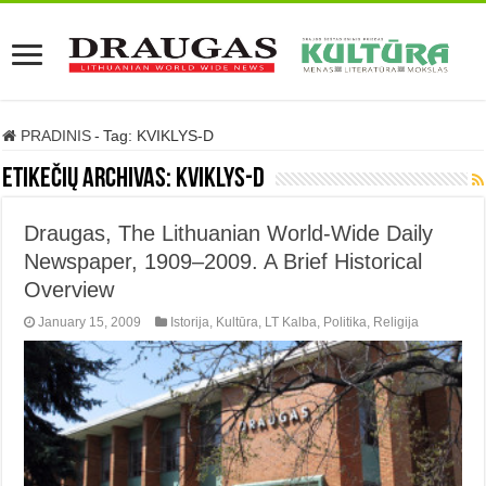
PRADINIS
-
Tag:
KVIKLYS-D
Etikečių archivas:
KVIKLYS-D
Draugas, The Lithuanian World-Wide Daily
Newspaper, 1909–2009. A Brief Historical
Overview
January 15, 2009
Istorija
,
Kultūra
,
LT Kalba
,
Politika
,
Religija