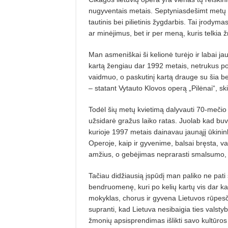
nugyventais metais. Septyniasdešimt metų išeiv
tautinis bei pilietinis žygdarbis. Tai įrody
ar minėjimus, bet ir per meną, kuris telkia
Man asmeniškai ši kelionė turėjo ir labai j
kartą žengiau dar 1992 metais, netrukus p
vaidmuo, o paskutinį kartą drauge su šia 
– statant Vytauto Klovos operą „Pilėnai“, sk
Todėl šių metų kvietimą dalyvauti 70-mečio
užsidarė gražus laiko ratas. Juolab kad buv
kurioje 1997 metais dainavau jaunąjį ūkinink
Operoje, kaip ir gyvenime, balsai bręsta, v
amžius, o gebėjimas neprarasti smalsumo, pr
Tačiau didžiausią įspūdį man paliko ne pati 
bendruomenę, kuri po kelių kartų vis dar kalb
mokyklas, chorus ir gyvena Lietuvos rūpesč
supranti, kad Lietuva nesibaigia ties valst
žmonių apsisprendimas išlikti savo kultūros 