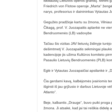
iškiliausių Lietuvos operos grandų. Minint g
Friedrich von Flotow operoje „Marta“ žengė
narys, profesorius ir dainininkas Vytautas J
Gegužės pradžioje kartu su žmona, Vilniaus 
Čikagą, prof. V. Juozapaitis aplankė ne vieną
Bendruomenės (LB) vadovybe
Tačiau šis vizitas JAV lietuvių židinyje turė
dešimtmetį V. Juozapaitis sėkmingai plauki
kadencijoje jis užima Kultūros komiteto pir
Pasaulio Lietuvių Bendruomenės (PLB) komisij
Eglė ir Vytautas Juozapaičiai apsilankė ir „
Čia gerdami kavą, kalbėjomės įvairiomis temo
išgirsti iš jau grįžusio ir darbus Lietuvoje 
Atlanto“.
Beje, kalbantis „Drauge“, buvo puiki proga p
žmona. Ji atsakė, kad jai tai reiškia didelę