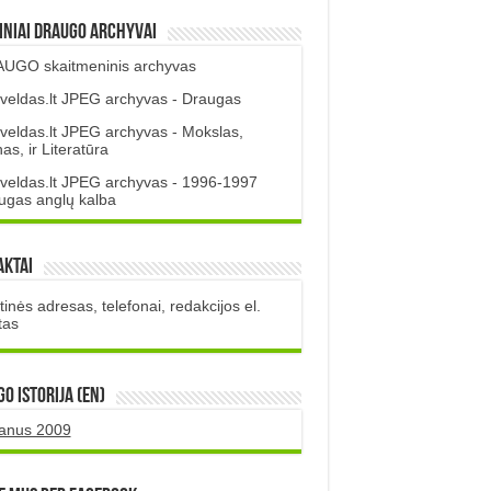
iniai DRAUGO Archyvai
UGO skaitmeninis archyvas
veldas.lt JPEG archyvas - Draugas
veldas.lt JPEG archyvas - Mokslas,
s, ir Literatūra
veldas.lt JPEG archyvas - 1996-1997
ugas anglų kalba
aktai
inės adresas, telefonai, redakcijos el.
tas
O istorija (EN)
uanus 2009