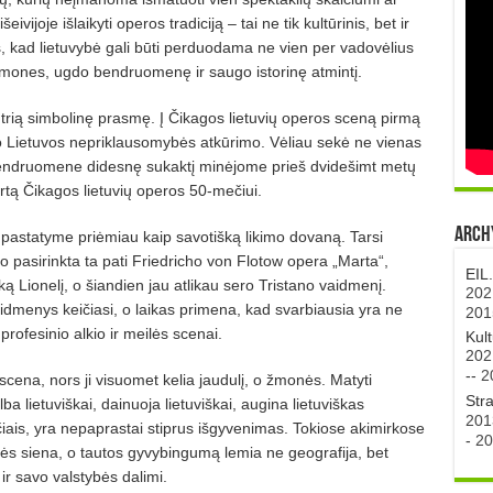
ijoje išlaikyti operos tradiciją – tai ne tik kultūrinis, bet ir
mas, kad lietuvybė gali būti perduodama ne vien per vadovėlius
 žmones, ugdo bendruomenę ir saugo istorinę atmintį.
autrią simbolinę prasmę. Į Čikagos lietuvių operos sceną pirmą
o Lietuvos nepriklausomybės atkūrimo. Vėliau sekė ne vienas
bendruomene didesnę sukaktį minėjome prieš dvidešimt metų
irtą Čikagos lietuvių operos 50-mečiui.
Archy
 pastatyme priėmiau kaip savotišką likimo dovaną. Tarsi
o pasirinkta ta pati Friedricho von Flotow opera „Marta“,
EIL
ą Lionelį, o šiandien jau atlikau sero Tristano vaidmenį.
202
aidmenys keičiasi, o laikas primena, kad svarbiausia yra ne
201
ofesinio alkio ir meilės scenai.
Kul
202
--
2
scena, nors ji visuomet kelia jaudulį, o žmonės. Matyti
Str
a lietuviškai, dainuoja lietuviškai, augina lietuviškas
201
iais, yra nepaprastai stiprus išgyvenimas. Tokiose akimirkose
-
20
ybės siena, o tautos gyvybingumą lemia ne geografija, bet
ir savo valstybės dalimi.