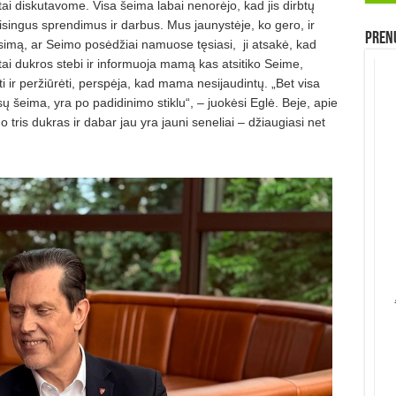
i diskutavome. Visa šeima labai nenorėjo, kad jis dirbtų
teisingus sprendimus ir darbus. Mus jaunystėje, ko gero, ir
Prenu
ausimą, ar Seimo posėdžiai namuose tęsiasi, ji atsakė, kad
tai dukros stebi ir informuoja mamą kas atsitiko Seime,
ti ir peržiūrėti, perspėja, kad mama nesijaudintų. „Bet visa
šeima, yra po padidinimo stiklu“, – juokėsi Eglė. Beje, apie
 tris dukras ir dabar jau yra jauni seneliai – džiaugiasi net