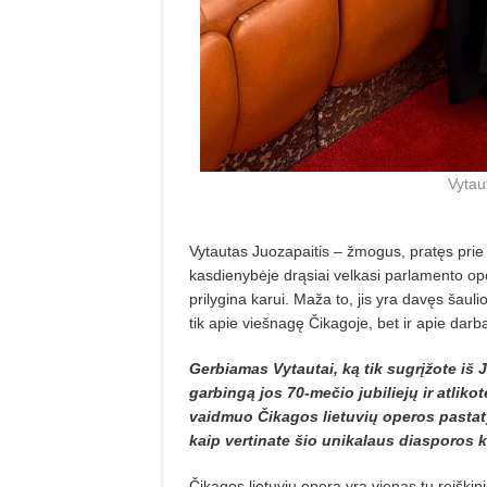
Vytau
Vytautas Juozapaitis – žmogus, pratęs prie 
kasdienybėje drąsiai velkasi parlamento opozi
prilygina karui. Maža to, jis yra davęs šaul
tik apie viešnagę Čikagoje, bet ir apie darbą
Gerbiamas Vytautai, ką tik sugrįžote iš 
garbingą jos 70-mečio jubiliejų ir atliko
vaidmuo Čikagos lietuvių operos pastat
kaip vertinate šio unikalaus diasporos 
Čikagos lietuvių opera yra vienas tų reiškin