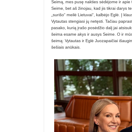
Seimą, mes pusę nakties sėdėjome ir apie ta
Seime, bet aš žinojau, kad jis tikrai darys 
„surišo“ meilė Lietuvai“, kalbėjo Eglė. Į kl
Vytautas stengiasi jų netęsti. Tačiau papras
pasako, kurią įrašo posėdžio dalį jai atsisuk
šeima esame akys ir ausys Seime. O ir mūsų 
šeimą: Vytautas ir Eglė Juozapaičiai išaugino
šešiais anūkais.