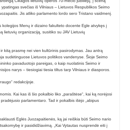
arbingą Čikagos lietuvių operos 70-mečio jubiliejų, į sceną
 ypatingas svečias iš Vilniaus – Lietuvos Respublikos Seimo
uozapaitis. Jis atliko parlamento lordo sero Tristano vaidmenį.
kolegijos Menų ir dizaino fakulteto docente Egle atvykęs į
 lietuvių organizaciją, susitiko su JAV Lietuvių
jo ir kitą prasmę nei vien kultūrinis pasirodymas. Jau antrą
oja sudėtinguose Lietuvos politikos vandenyse. Šioje Seimo
mininko pavaduotojo pareigas, o kaip nuolatinis Seimo ir
os narys – tiesiogiai tiesia tiltus tarp Vilniaus ir diasporos.
Draugo“ redakcijoje.
mis. Kai kas iš šio pokalbio liko „paraštėse“, kai ką norėjosi
vėl pradėjusio parlamentaro. Tad ir pokalbis išėjo „abipus
aklausti Eglės Juozapaitienės, ką jai reiškia būti Seimo nario
 atsakomybę ir pasididžiavimą. „Kai Vytautas nusprendė eiti į