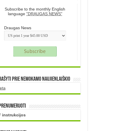
Subscribe to the monthly English
language
"DRAUGAS NEWS"
Draugas News
rašyti prie nemokamo naujienlaiškio
eta
 prenumeruoti
 instrukcijos