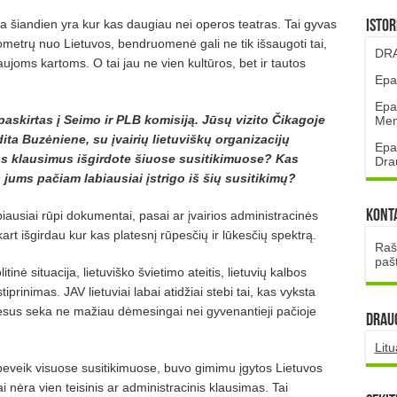
ra šiandien yra kur kas daugiau nei operos teatras. Tai gyvas
Istor
lometrų nuo Lietuvos, bendruomenė gali ne tik išsaugoti tai,
DRA
aujoms kartoms. O tai jau ne vien kultūros, bet ir tautos
Epa
Epa
askirtas į Seimo ir PLB komisiją. Jūsų vizito Čikagoje
Mena
ta Buzėniene, su įvairių lietuviškų organizacijų
Epa
us klausimus išgirdote šiuose susitikimuose? Kas
Dra
jums pačiam labiausiai įstrigo iš šių susitikimų?
Kont
usiai rūpi dokumentai, pasai ar įvairios administracinės
art išgirdau kur kas platesnį rūpesčių ir lūkesčių spektrą.
Rašt
paš
nė situacija, lietuviško švietimo ateitis, lietuvių kalbos
iprinimas. JAV lietuviai labai atidžiai stebi tai, kas vyksta
rocesus seka ne mažiau dėmesingai nei gyvenantieji pačioje
DRAUG
Lit
beveik visuose susitikimuose, buvo gimimu įgytos Lietuvos
i nėra vien teisinis ar administracinis klausimas. Tai