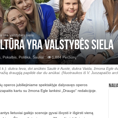
ra yra valstybės siela
kultūra yra valstybės siela
s
,
Pokalbis
,
Politika
,
Šauliai
1,884 Peržiūrų
š k.): dukra Ieva, dvi anūkės Saulė ir Austė, dukra Vaida, žmona Eglė d
gražią draugiją papildė dar du anūkai. (Nuotraukos iš V. Juozapaičio arc
vių operos jubiliejiniame spektaklyje dalyvavęs operos
Nauj
zapaitis kartu su žmona Egle lankėsi „Draugo“ redakcijoje.
s lietuviai galėjo scenoje gyvai išvysti ir išgirsti vieną