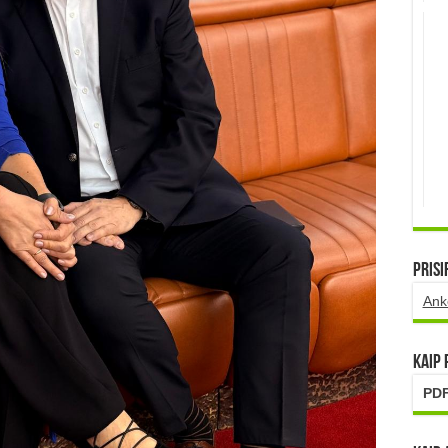
Prisi
Ank
Kaip
PDF