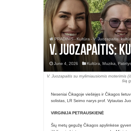
PRADINIS
-
Kultūra
-
V. Juozapaitis: kultū
V. Juozapaitis: 
June 4, 2026
Kultūra
,
Muzika
,
Patirty
V. Juozapaitis su mylimiausiomis moterimis (i
šią 
Neseniai Čikagoje viešėjęs ir Čikagos lietu
solistas, LR Seimo narys prof. Vytautas Juo
VIRGINIJA PETRAUSKIENĖ
Šių metų gegužę Čikagos apylinkėse gyvenanty