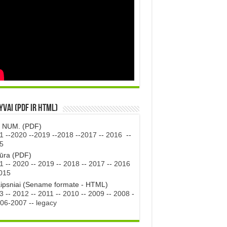
vai (PDF ir HTML)
. NUM. (PDF)
1
--
2020
--
2019
--
2018
--
2017
--
2016
--
5
tūra (PDF)
1
--
2020
--
2019
--
2018
--
2017
--
2016
015
aipsniai (Sename formate - HTML)
3
--
2012
--
2011
--
2010
--
2009
--
2008
-
06-2007
--
legacy