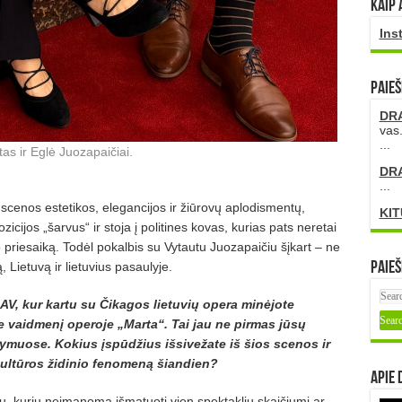
Kaip 
Ins
PAIEŠ
DR
vas.
...
tas ir Eglė Juozapaičiai.
DR
...
scenos estetikos, elegancijos ir žiūrovų aplodismentų,
KIT
cijos „šarvus“ ir stoja į politines kovas, kurias pats neretai
io priesaiką. Todėl pokalbis su Vytautu Juozapaičiu šįkart – ne
, Lietuvą ir lietuvius pasaulyje.
Paieš
JAV, kur kartu su Čikagos lietuvių opera minėjote
te vaidmenį operoje „Marta“. Tai jau ne pirmas jūsų
ymuose. Kokius įspūdžius išsivežate iš šios scenos ir
kultūros židinio fenomeną šiandien?
Apie 
ių, kurių neįmanoma išmatuoti vien spektaklių skaičiumi ar