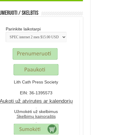
meruoti / Skelbtis
Parinkite laikotarpi
Lith Cath Press Society
EIN: 36-1395573
Aukoti už atvirutes ar kalendorių
.
Užmokėti už skelbimus
Skelbimų kainoraštis
.