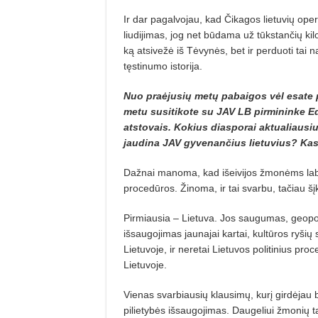
Ir dar pagalvojau, kad Čikagos lietuvių ope
liudijimas, jog net būdama už tūkstančių ki
ką atsivežė iš Tėvynės, bet ir perduoti tai n
tęstinumo istorija.
Nuo praėjusių metų pabaigos vėl esate p
metu susitikote su JAV LB pirmininke Edi
atstovais. Kokius diasporai aktualiausi
jaudina JAV gyvenančius lietuvius? Kas 
Dažnai manoma, kad išeivijos žmonėms labia
procedūros. Žinoma, ir tai svarbu, tačiau šįk
Pirmiausia – Lietuva. Jos saugumas, geopoliti
išsaugojimas jaunajai kartai, kultūros ryšių st
Lietuvoje, ir neretai Lietuvos politinius p
Lietuvoje.
Vienas svarbiausių klausimų, kurį girdėjau 
pilietybės išsaugojimas. Daugeliui žmonių ta