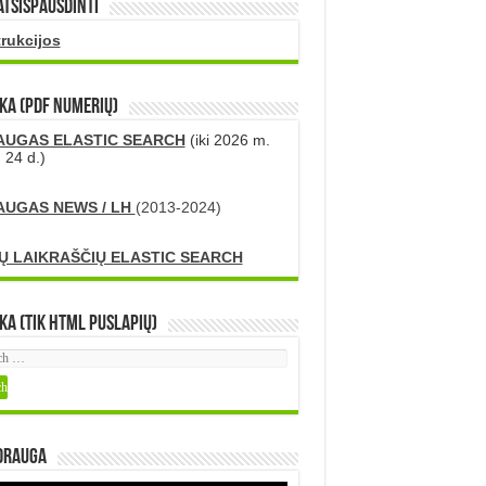
atsispausdinti
trukcijos
KA (PDF numerių)
AUGAS ELASTIC SEARCH
(iki 2026 m.
 24 d.)
AUGAS NEWS / LH
(2013-2024)
Ų LAIKRAŠČIŲ ELASTIC SEARCH
ka (tik HTML puslapių)
DRAUGA