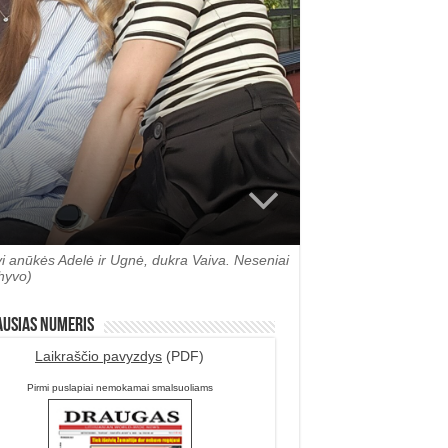
vi anūkės Adelė ir Ugnė, dukra Vaiva. Neseniai
hyvo)
ausias numeris
Laikraščio pavyzdys
(PDF)
Pirmi puslapiai nemokamai smalsuoliams