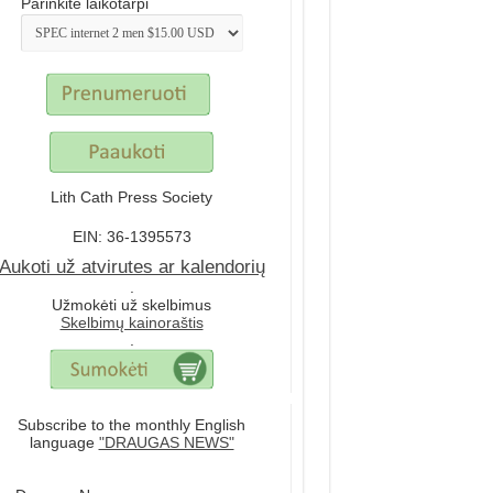
Parinkite laikotarpi
Lith Cath Press Society
EIN: 36-1395573
Aukoti už atvirutes ar kalendorių
.
Užmokėti už skelbimus
Skelbimų kainoraštis
.
Subscribe to the monthly English
language
"DRAUGAS NEWS"