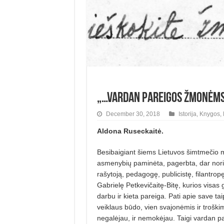
„…vardan pareigos žmonėms 
December 30, 2018
Istorija
,
Knygos
,
Aldona Ruseckaitė.
Besibaigiant šiems Lietuvos šimtmečio 
asmenybių paminėta, pagerbta, dar noriu
rašytoją,
pedagogę, publicistę,
filantrop
Gabrielę Petkevičaitę-Bitę, kurios visa
darbu ir kieta pareiga. Pati apie save tai
veiklaus būdo, vien svajonėmis ir troškim
negalėjau, ir nemokėjau. Taigi vardan p