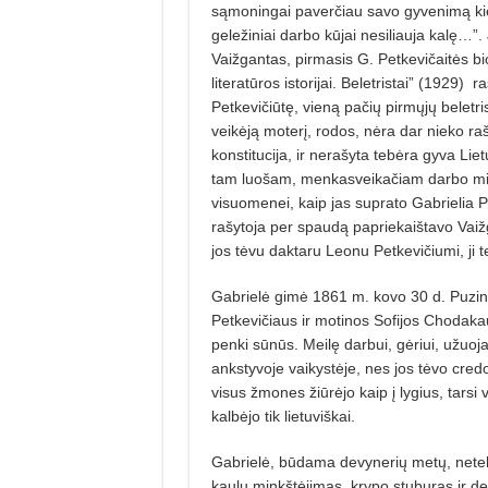
sąmoningai paverčiau savo gyvenimą kie
geležiniai darbo kūjai nesiliauja kalę…”.
Vaižgantas, pirmasis G. Petkevičaitės b
literatūros istorijai. Beletristai” (1929)
ra
Petkevičiūtę, vieną pačių pirmųjų beletr
veikėją moterį, rodos, nėra dar nieko ra
konstitucija, ir nerašyta tebėra gyva Li
tam luošam, menkasveikačiam darbo mil
visuomenei, kaip jas suprato Gabrielia Pe
rašytoja per spaudą papriekaištavo Vaižg
jos tėvu daktaru Leonu Petkevičiumi, ji 
Gabrielė gimė 1861 m. kovo 30 d. Puzini
Petkevičiaus ir motinos Sofijos Chodaka
penki sūnūs. Meilę darbui, gėriui, užuo
ankstyvoje vaikystėje, nes jos tėvo credo 
visus žmones žiūrėjo kaip į lygius, tarsi v
kalbėjo tik lietuviškai.
Gabrielė, būdama devynerių metų, neteko 
kaulų minkštėjimas, krypo stuburas ir def