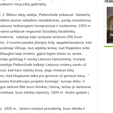
TIESI
 vaikams nesą jokių galimybių.
 J. Biliūno idėjų sekėja, Petkevičaitė priklausė
Valstiečių
litinis jaunos valstybės nestabilumas, partijų nesutarimai,
 reikaluose neišvengiami kompromisai ir susitarimai. 1920 m.
uriame priklausė negausiai Socialistų liaudininkų
Smetonai,
rašytoja kaip vyriausia amžiumi (59) buvo
iui. Ji tuomet pasakė įžanginį žodį, apgailestaudama, kad
stinėje Vilniuje, kurį atplėšę lenkai, kad Klaipėdos sritis
džiaugėsi kaip moteris, įgijusi lygias teises su vyrais,
nėjo garbingą ir narsią Lietuvos kariuomenę, trumpai
posėdyje Petkevičaitė kalbėjo Lietuvos moterų vardu už
tikinusi, kad karo nebūtų buvę, jeigu moterys būtų
rtinu, kad blogiausia taika yra geresnė už geriausi karą…”
osios Konstitucijos projekto komisiją”, kurioje dirbo. Ir
ngos atstovė Bitė buvo išrinkta į Seimą, tačiau jo darbuose
veikata, buvo kitokių rūpesčių, 1924 m. išvyko gydytis į
lo. 1926 m., Seimui renkant prezidentą, buvo iškelta ir