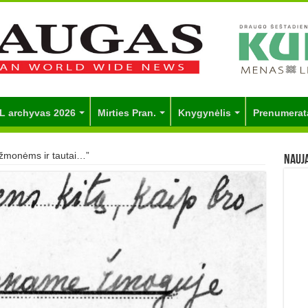
L archyvas 2026
Mirties Pran.
Knygynėlis
Prenumerat
žmonėms ir tautai…”
Nauj