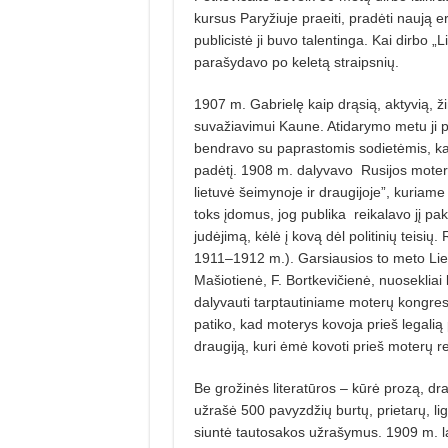
kursus Paryžiuje praeiti, pradėti naują e
publicistė ji buvo talentinga. Kai dirbo „L
parašydavo po keletą straipsnių.
1907 m. Gabrielę kaip drąsią, aktyvią, 
suvažiavimui Kaune. Atidarymo metu ji p
bendravo su paprastomis sodietėmis, kal
padėtį. 1908 m. dalyvavo
Rusijos moter
lietuvė šeimynoje ir draugijoje”, kuriame
toks įdomus, jog publika
reikalavo jį pa
judėjimą, kėlė į kovą dėl politinių teisių.
1911–1912 m.). Garsiausios to meto Liet
Mašiotienė, F. Bortkevičienė, nuosekliai
dalyvauti tarptautiniame moterų kongres
patiko, kad moterys kovoja prieš legalią p
draugiją, kuri ėmė kovoti prieš moterų r
Be grožinės literatūros – kūrė prozą, dra
užrašė 500 pavyzdžių burtų, prietarų, li
siuntė tautosakos užrašymus. 1909 m. l