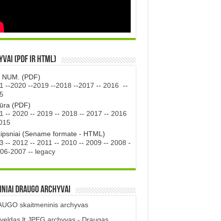
vai (PDF ir HTML)
. NUM. (PDF)
1
--
2020
--
2019
--
2018
--
2017
--
2016
--
5
tūra (PDF)
1
--
2020
--
2019
--
2018
--
2017
--
2016
015
aipsniai (Sename formate - HTML)
3
--
2012
--
2011
--
2010
--
2009
--
2008
-
06-2007
--
legacy
iniai DRAUGO Archyvai
UGO skaitmeninis archyvas
veldas.lt JPEG archyvas - Draugas