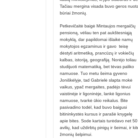
Tačiau mergina visada buvo geros nuotaik
būriai žmonių.
Petkevičaitė baigė Mintaujos mergaičių
pensioną, vėliau ten pat aukštesniąją
mokyklą, dar papildomai išlaikė namų
mokytojos egzaminus ir gavo
teisę
dėstyti aritmetiką, prancūzų ir vokiečių
kalbas, istoriją, geografiją. Norėjo toliau
studijuoti matematiką, bet tėvas paliko
namuose. Tuo metu šeima gyveno
Joniškėlyje, tad Gabrielė slapta mokė
vaikus, ypač mergaites, padėjo tėvui
vaistinėje ir ligoninėje, lankė ligonius
namuose, tvarkė ūkio reikalus. Bite
pasivadino todėl, kad buvo baigusi
bitininkystės kursus ir parašė knygelę
apie bites. Sode kartais turėdavo net 50
avilių, kad uždirbtų pinigų ir šeimai, ir kit
žmonių šelpimui.