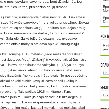
riau, o mes lopydami savo nervus, bent džiaukimės, jog
Epa
į, atei-ties kartas, prisipažino dėl jų dirbanti.
Mena
s į Puziniškį ir nusprendė niekur nesitraukti. „Liekame ir
Epa
Dra
ir savo Tėvynės sargyboje”, nors vėliau prisipažino: „Buvau
entė tarp mūsų sodžiaus vargų … atkirsta nuo idėjos draugų
 ji užfiksavo memuarinaime darbe „Karo meto dienoraštis”,
Kont
nys. Gabrielė išlaikė felčerės egzaminus, gydydavo
ventadieniais mokytis ateidavo apie 40 suaugusiųjų.
Rašt
paš
epriklausomybę 1918 metais? „Karo metų dienoraštyje”
si „Lietuvos Aidą”, „Dabartį” ir vokiečių laikraščius, visur
va – laisva, nepriklausoma valstybė. (…) Akys ir ausys
DRAUG
… (…) Aliai vieno lietuvio turi kuo uoliausiai stoti savo
Lit
vasios išgalėmis (ne kardais ir šautuvais! To nesugebėsime,
ališkai pakelti sunkią kovą už savo senelių kalbą ir
ja buvo mokytoja. Tad ji svajojo, kad mokslas, švietimas,
Sekit
g problemų. Tais pačiais 1918 m. kitame „ K.m.
Dra
etuvos jaunimu, koks jis esąs darbštus ir užsidegęs, ir
 neįsileistų į kokius eksperimentus ir nesiimtų vytis
išgyveno, jog mažai kas gali mokytis, nes mokslas labai