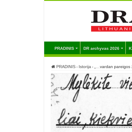
PRADINIS
DR archyvas 2026
K
PRADINIS
-
Istorija
-
„…vardan pareigos 