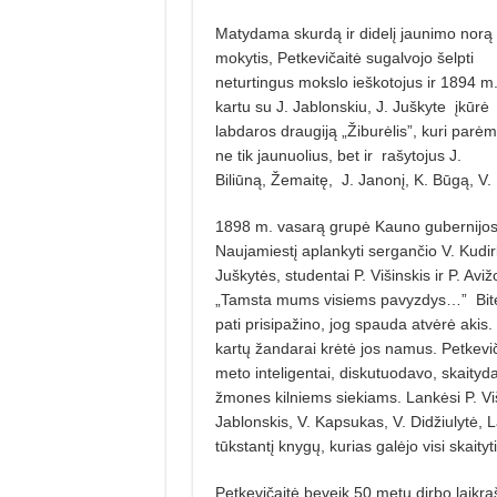
Matydama skurdą ir didelį jaunimo norą
mokytis, Petkevičaitė sugalvojo šelpti
neturtingus mokslo ieškotojus ir 1894 m
kartu su J. Jablonskiu, J. Juškyte
įkūrė
labdaros draugiją „Žiburėlis”, kuri parė
ne tik jaunuolius, bet ir
rašytojus J.
Biliūną, Žemaitę,
J. Janonį, K. Būgą, V.
1898 m. vasarą grupė Kauno gubernijos j
Naujamiestį aplankyti sergančio V. Kudir
Juškytės, studentai P. Višinskis ir P. Avi
„Tamsta mums visiems pavyzdys…”
Bit
pati prisipažino, jog spauda atvėrė akis.
kartų žandarai krėtė jos namus. Petkevič
meto inteligentai, diskutuodavo, skaityd
žmones kilniems siekiams. Lankėsi P. Višin
Jablonskis, V. Kapsukas, V. Didžiulytė, L
tūkstantį knygų, kurias galėjo visi skaityti
Petkevičaitė beveik 50 metų dirbo laikraš