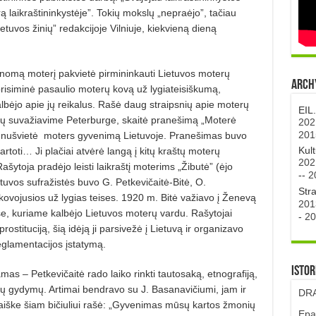
rą laikraštininkystėje”. Tokių mokslų „nepraėjo”, tačiau
ietuvos žinių” redakcijoje Vilniuje, kiekvieną dieną
žinomą moterį pakvietė pirmininkauti Lietuvos moterų
Archy
risiminė pasaulio moterų kovą už lygiateisiškumą,
bėjo apie jų reikalus. Rašė daug straipsnių apie moterų
EIL
ų suvažiavime Peterburge, skaitė pranešimą „Moterė
202
201
 nušvietė
moters gyvenimą Lietuvoje. Pranešimas buvo
Kul
kartoti… Ji plačiai atvėrė langą į kitų kraštų moterų
202
 Rašytoja pradėjo leisti laikraštį moterims „Žibutė” (ėjo
--
2
uvos sufražistės buvo G. Petkevičaitė-Bitė, O.
Str
 kovojusios už lygias teises. 1920 m. Bitė važiavo į Ženevą
201
e, kuriame kalbėjo Lietuvos moterų vardu. Rašytojai
-
20
rostituciją, šią idėją ji parsivežė į Lietuvą ir organizavo
eglamentacijos įstatymą.
Istor
mas – Petkevičaitė rado laiko rinkti tautosaką, etnografiją,
gų gydymų. Artimai bendravo su J. Basanavičiumi, jam ir
DRA
aiške šiam bičiuliui rašė: „Gyvenimas mūsų kartos žmonių
Epa