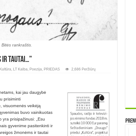
Bitės rankraštis.
ir tautai…”
Kultūra
,
LT Kalba
,
Poezija
,
PRIEDAS
2,686 Peržiūrų
metams, kai jau daugybė
 prisiminti
ę, visuomenės veikėją
s gyvenimas buvo vainikuotas
p yra prisipažinusi: „Esu
Prenu
ais gyvenime pasitenkinti ir
areigos žmonėms ir tautai