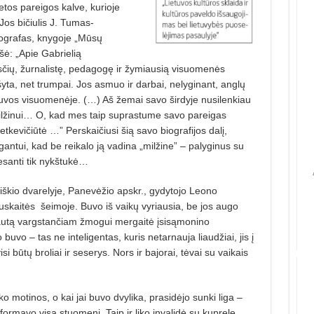
tos pareigos kalve, kurioje
 Jos bičiulis J. Tumas-
iografas, knygoje „Mūsų
šė: „Apie Gabrielią
isčių, žurnalistę, pedagogę ir žymiausią visuomenės
šyta, net trumpai. Jos asmuo ir darbai, nelyginant, anglų
etuvos visuomenėje. (…) Aš žemai savo širdyje nusilenkiau
žinui… O, kad mes taip suprastume savo pareigas
tkevičiūtė …” Perskaičiusi šią savo biografijos dalį,
antui, kad be reikalo ją vadina „milžine” – palyginus su
tesanti tik nykštukė…
škio dvarelyje, Panevėžio apskr., gydytojo Leono
uskaitės
šeimoje. Buvo iš vaikų vyriausia, be jos augo
jautą vargstančiam žmogui mergaitė įsisąmonino
buvo – tas ne inteligentas, kuris netarnauja liaudžiai, jis į
isi būtų broliai ir seserys. Nors ir bajorai, tėvai su vaikais
motinos, o kai jai buvo dvylika, prasidėjo sunki liga –
ormavo visą stuomenį. Taip ir liko invalidė su kuprele.