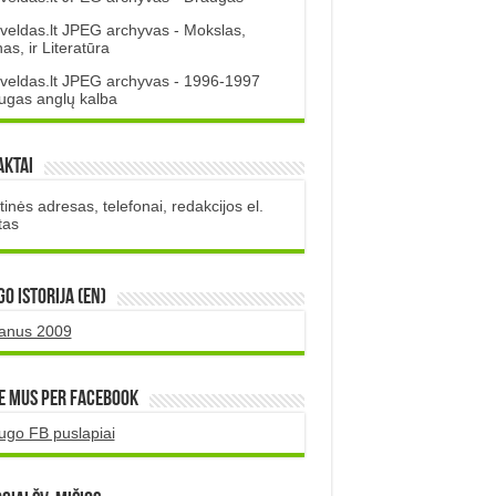
veldas.lt JPEG archyvas - Mokslas,
s, ir Literatūra
veldas.lt JPEG archyvas - 1996-1997
ugas anglų kalba
aktai
inės adresas, telefonai, redakcijos el.
tas
O istorija (EN)
uanus 2009
e mus per Facebook
ugo FB puslapiai