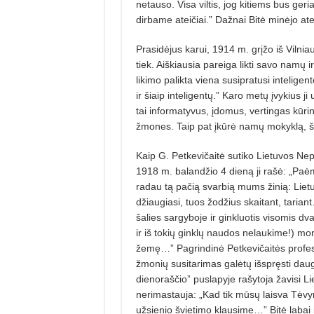
netauso. Visa viltis, jog kitiems bus ge
dirbame ateičiai.” Dažnai Bitė minėjo ateit
Prasidėjus karui, 1914 m. grįžo iš Vilniau
tiek. Aiškiausia pareiga likti savo namų 
likimo palikta viena susipratusi intelig
ir šiaip inteligentų.” Karo metų įvykius
tai informatyvus, įdomus, vertingas kūri
žmones. Taip pat įkūrė namų mokyklą, š
Kaip G. Petkevičaitė sutiko Lietuvos N
1918 m. balandžio 4 dieną ji rašė: „Paėmu
radau tą pačią svarbią mums žinią: Lietu
džiaugiasi, tuos žodžius skaitant, tariant
šalies sargyboje ir ginkluotis visomis d
ir iš tokių ginklų naudos nelaukime!) mor
žemę…” Pagrindinė Petkevičaitės profesi
žmonių susitarimas galėtų išspręsti dau
dienoraščio” puslapyje rašytoja žavisi Li
nerimastauja: „Kad tik mūsų laisva Tėvynė
užsienio švietimo klausime…” Bitė labai 