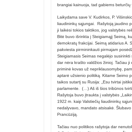
brangiai kainuoja, tad gabiems beturčių
Laikydama save V. Kudirkos, P. Višinskio,
liaudininkų sąjungai.
Rašytoją jaudino po
ji laikėsi tokios taktikos, jog valstybės
Bitė buvo išrinkta į Steigiamąjį Seimą, k
demokratų frakcijai. Seimą atidarius A. 
pakviesta pirmininkauti pirmajam posėdž
Steigiamasis Seimas negalėjo susirinkti so
dar nėra krašto valdžios žinioj. Tačiau ji 
priminė kovas už nepriklausomybę, pami
aptarė užsienio politiką. Kitame Seimo 
taikos sutartį su Rusija: „Esu tvirtai įsi
parlamente.
(…) Aš iš šios tribūnos tvi
Rašytoja buvo įtraukta į valstybės „Laikin
1922 m. kaip Valstiečių liaudininkų sąju
nedalyvavo, mandato atsisakė. Šlubavo s
Prancūziją.
Tačiau nuo politikos rašytoja dar nenuto