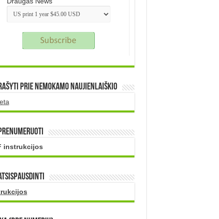
Draugas News
rašyti prie nemokamo naujienlaiškio
eta
 prenumeruoti
 instrukcijos
atsispausdinti
trukcijos