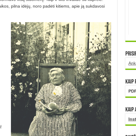
os, pilna idėjų, noro padėti kitiems, apie ją sukdavosi
Prisi
Ank
Kaip
PDF
Kaip 
Ins
ų