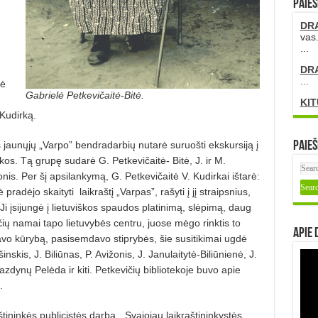
PAIEŠ
DR
vas.
...
.
DR
...
mė
Gabrielė Petkevičaitė-Bitė.
KIT
 Kudirką.
aunųjų „Varpo” bendradarbių nutarė suruošti ekskursiją į
Paieš
kos. Tą grupę sudarė G. Petkevičaitė- Bitė, J. ir M.
žonis. Per šį apsilankymą, G. Petkevičaitė V. Kudirkai ištarė:
ė pradėjo skaityti
laikraštį „Varpas”, rašyti į jį straipsnius,
 Ji įsijungė į lietuviškos spaudos platinimą, slėpimą, daug
ių namai tapo lietuvybės centru, juose mėgo rinktis to
Apie 
avo kūrybą, pasisemdavo stiprybės, šie susitikimai ugdė
skis, J. Biliūnas, P. Avižonis, J. Janulaitytė-Biliūnienė, J.
azdynų Pelėda ir kiti. Petkevičių bibliotekoje buvo apie
.
tininkės publicistės darbą. „Svajojau laikraštininkystės