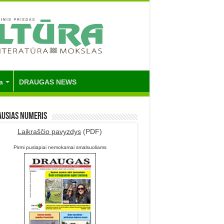
a
DRAUGAS NEWS
ausias numeris
Laikraščio pavyzdys
(PDF)
Pirmi puslapiai nemokamai smalsuoliams