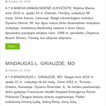
October 24, 2016
A † A MARIJA JANKAUSKIENĖ ULEVIČIŪTĖ. Mylima Mama
mirė 2016 m. spalio 24 d. Orlando, Floridoj, sulaukusi 98
metų. Gimė Kaune, Lietuvoje. Baigė odontologijos mokslus.
Gyveno Detroit, MI, kur ilgus metus dirbo lituanistinės mokyklos
mokytoja, moksleivių Ateitininkų vadove ir buvo Dievo
Apvaizdos parapijos tarybos narė. 1998 m. persikėlė į Daytona
Beach Shores, Floridą, kur aktyviai dalyvavo …
Toliau...
MINDAUGAS L. GRIAUZDĖ, MD
October 22, 2016
A † A MINDAUGAS L. GRIAUZDĖ, MD. Staiga mirė 2016 m.
spalio 22 d., sulaukęs tik 64 metų. Gimė 1952 m. Toronto,
Ontario, Kanadoje. Gyveno Riverside, IL. Iki mirties pasišventęs
dirbo gydytoju Franciscan Health Hospital Emergency Room.
Priklausė Čikagos lietuvių skautų organizacijai. Paliko
nuliūdusią žmoną Lydią, dukrą Rimą, sūnų Julių …