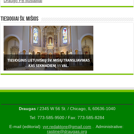
Draugo FB puslapiai
TIESIOGIAI šv. MIŠIOS
Draugas
/ 2345 W 56 St. / Chicago, IL 60636-1040
Tel: 773-585-9500 / Fax: 773-585-8284
E-mail (editorial):
vyr.redaktore@gmail.com
. Administrative:
rastine@draugas.org