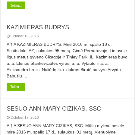
Toliau...
KAZIMIERAS BUDRYS
October 18, 2016
A † A KAZIMIERAS BUDRYS. Mirė 2016 m. spalio 18 d.
Scottsdale, AZ, sulaukęs 95 metų. Gimė Pernaravoje, Lietuvoje.
Ilgus metus gyveno Čikagoje ir Tinley Park, IL. Kazimieras buvo
a. a. Elenos Stankevičiūtės vyras, a. a. Vytauto ir a. a.
Aleksandro brolis. Nuliūdę liko: dukros Birutė su vyru Arvydu
Babušiu …
Toliau...
SESUO ANN MARY CIZIKAS, SSC
October 17, 2016
A † A SESUO ANN MARY CIZIKAS, SSC. Mūsų mylima seselė
mirė 2016 m. spalio 17 d., sulaukusi 91 metų. Vienuolyne