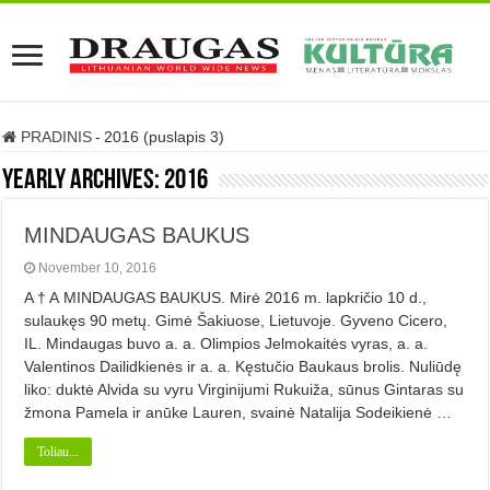
PRADINIS
-
2016 (puslapis 3)
Yearly Archives:
2016
MINDAUGAS BAUKUS
November 10, 2016
A † A MINDAUGAS BAUKUS. Mirė 2016 m. lapkričio 10 d.,
sulaukęs 90 metų. Gimė Šakiuose, Lietuvoje. Gyveno Cicero,
IL. Mindaugas buvo a. a. Olimpios Jelmokaitės vyras, a. a.
Valentinos Dailidkienės ir a. a. Kęstučio Baukaus brolis. Nuliūdę
liko: duktė Alvida su vyru Virginijumi Rukuiža, sūnus Gintaras su
žmona Pamela ir anūke Lauren, svainė Natalija Sodeikienė …
Toliau...