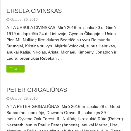
URSULA CIVINSKAS
October 30, 2016
A † A URSULA CIVINSKAS. Mirė 2016 m. spalio 30 d. Gimė
1919 m. lapkričio 24 d. Lietuvoje. Gyveno Čikagoje ir Union
Pier, MI. Nuliūdę liko: dukros Beatričė su vyru Raimundu
Strungiai, Kristina su vyru Algirdu Volodkai, sūnus Henrikas,
anūkai Katija, Nikolas, Arista, Michael, Kimberly, Jonathon ir
Laura; proanūkiai Rebekah …
Toliau...
PETER GRIGALIŪNAS
October 29, 2016
A † A PETER GRIGALIŪNAS. Mirė 2016 m. spalio 29 d. Good
Samaritan ligoninėje, Downers Grove, IL, sulaukęs 89
metų. Gyveno Oak Forest, IL. Nuliūdę liko: duktė Rūta (Robert)
Nazareth, sūnūs Paul ir Peter (Annette), anūkai Marisa, Lisa,