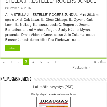
STELLA J. ,,ESTELLE” ROGERS JUNDUL
October 14, 2016
A † A STELLA J. ,,ESTELLE” ROGERS JUNDUL. Mirė 2016 m.
spalio 14 d. Oak Lawn, IL. Gimė Chicago, IL. Gyveno Oak
Lawn, IL. Nuliūdę liko: sūnus Louis C. Rogers su žmona
Bernadine; anūkai Michele Rogers Scully ir Janet Myran;
proanūkai Drake Aiden ir Omar; sesuo Julie Zakarka; sesuo
Eleanor Jundul; dukterėčios Rita Piorkowski su …
Toliau...
3
«
1
2
4
5
»
10
...
Psl. 3 iš 13
Paskutinis »
Naujausias numeris
Laikraščio pavyzdys
(PDF)
Pirmi puslapiai nemokamai smalsuoliams