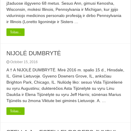
įžaduose išgyveno 68 metus. Sesuo Ann, gimusi Kenosha,
Wisconsin, mokėsi Illinois, Pennsylvania ir Michigan, kur įgijo
viduriniojo medicinos personalo profesiją ir dirbo Pennsylvania
ir Illinois (Loretto ligoninėje ir Sisters …
Toliau...
NIJOLĖ DUMBRYTĖ
October 15, 2016
A † A NIJOLĖ DUMBRYTĖ. Mirė 2016 m. spalio 15 d., Hinsdale,
IL. Gimė Lietuvoje. Gyveno Downers Grove, IL, anksčiau
Brighton Park, Chicago, IL. Nuliūdę liko: sesuo Vida Tijūnėlienė
su vyru Augustinu; dukterėčios Asta Tijūnėlytė su vyru Linu
Daukša ir Elena Tijūnėlytė su vyru Jeff Harris; sūnėnas Marius
Tijūnėlis su žmona Viktute bei giminės Lietuvoje. A. …
Toliau...