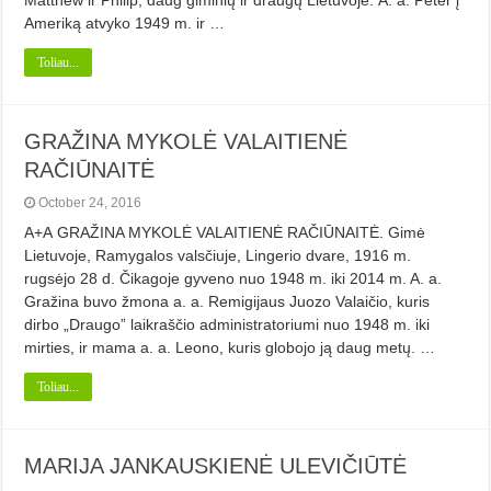
Matthew ir Philip, daug giminių ir draugų Lietuvoje. A. a. Peter į
Ameriką atvyko 1949 m. ir …
Toliau...
GRAŽINA MYKOLĖ VALAITIENĖ
RAČIŪNAITĖ
October 24, 2016
A+A GRAŽINA MYKOLĖ VALAITIENĖ RAČIŪNAITĖ. Gimė
Lietuvoje, Ramygalos valsčiuje, Lingerio dvare, 1916 m.
rugsėjo 28 d. Čikagoje gyveno nuo 1948 m. iki 2014 m. A. a.
Gražina buvo žmona a. a. Remigijaus Juozo Valaičio, kuris
dirbo „Draugo” laikraščio administratoriumi nuo 1948 m. iki
mirties, ir mama a. a. Leono, kuris globojo ją daug metų. …
Toliau...
MARIJA JANKAUSKIENĖ ULEVIČIŪTĖ