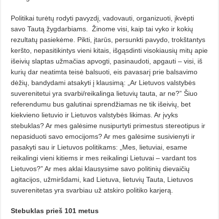
Politikai turėtų rodyti pavyzdį, vadovauti, organizuoti, įkvėpti
savo Tautą žygdarbiams.
Žinome visi, kaip tai vyko ir kokių
rezultatų pasiekėme. Pikti, įtarūs, persunkti pavydo, trokštantys
keršto, nepasitikintys vieni kitais, išgąsdinti visokiausių mitų apie
išeivių slaptas užmačias apvogti, pasinaudoti, apgauti – visi, iš
kurių dar neatimta teisė balsuoti, eis pavasarį prie balsavimo
dėžių, bandydami atsakyti į klausimą: „Ar Lietuvos valstybės
suverenitetui yra svarbi/reikalinga lietuvių tauta, ar ne?” Šiuo
referendumu bus galutinai sprendžiamas ne tik išeivių, bet
kiekvieno lietuvio ir Lietuvos valstybės likimas. Ar įvyks
stebuklas? Ar mes galėsime nusipurtyti primestus stereotipus ir
nepasiduoti savo emocijoms? Ar mes galėsime susivienyti ir
pasakyti sau ir Lietuvos politikams: „Mes, lietuviai, esame
reikalingi vieni kitiems ir mes reikalingi Lietuvai – vardant tos
Lietuvos?” Ar mes aklai klausysime savo politinių dievaičių
agitacijos, užmiršdami, kad Lietuva, lietuvių Tauta, Lietuvos
suverenitetas yra svarbiau už atskiro politiko karjerą.
Stebuklas prieš 101 metus