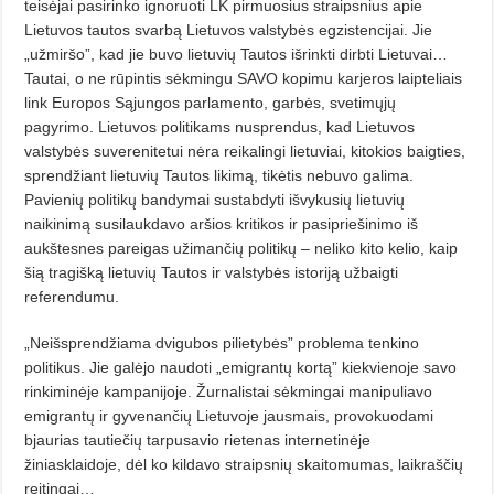
teisėjai pasirinko ignoruoti LK pirmuosius straipsnius apie
Lietuvos tautos svarbą Lietuvos valstybės egzistencijai. Jie
„užmiršo”, kad jie buvo lietuvių Tautos išrinkti dirbti Lietuvai…
Tautai, o ne rūpintis sėkmingu SAVO kopimu karjeros laipteliais
link Europos Sąjungos parlamento, garbės, svetimųjų
pagyrimo. Lietuvos politikams nusprendus, kad Lietuvos
valstybės suverenitetui nėra reikalingi lietuviai, kitokios baigties,
sprendžiant lietuvių Tautos likimą, tikėtis nebuvo galima.
Pavienių politikų bandymai sustabdyti išvykusių lietuvių
naikinimą susilaukdavo aršios kritikos ir pasipriešinimo iš
aukštesnes pareigas užimančių politikų – neliko kito kelio, kaip
šią tragišką lietuvių Tautos ir valstybės istoriją užbaigti
referendumu.
„Neišsprendžiama dvigubos pilietybės” problema tenkino
politikus. Jie galėjo naudoti „emigrantų kortą” kiekvienoje savo
rinkiminėje kampanijoje. Žurnalistai sėkmingai manipuliavo
emigrantų ir gyvenančių Lietuvoje jausmais, provokuodami
bjaurias tautiečių tarpusavio rietenas internetinėje
žiniasklaidoje, dėl ko kildavo straipsnių skaitomumas, laikraščių
reitingai…