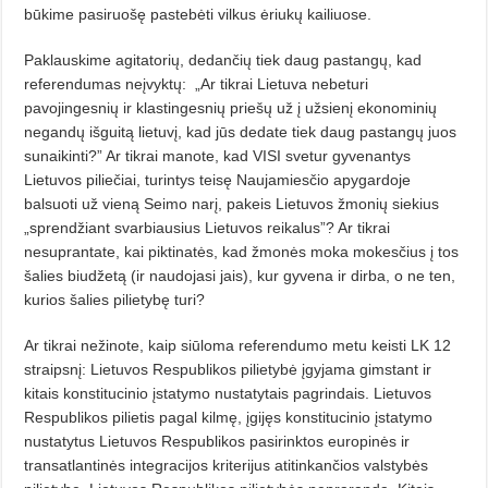
būkime pasiruošę pastebėti vilkus ėriukų kailiuose.
Paklauskime agitatorių, dedančių tiek daug pastangų, kad
referendumas neįvyktų:
„Ar tikrai Lietuva nebeturi
pavojingesnių ir klastingesnių priešų už į užsienį ekonominių
negandų išguitą lietuvį, kad jūs dedate tiek daug pastangų juos
sunaikinti?” Ar tikrai manote, kad VISI svetur gyvenantys
Lietuvos piliečiai, turintys teisę Naujamiesčio apygardoje
balsuoti už vieną Seimo narį, pakeis Lietuvos žmonių siekius
„sprendžiant svarbiausius Lietuvos reikalus”? Ar tikrai
nesuprantate, kai piktinatės, kad žmonės moka mokesčius į tos
šalies biudžetą (ir naudojasi jais), kur gyvena ir dirba, o ne ten,
kurios šalies pilietybę turi?
Ar tikrai nežinote, kaip siūloma referendumo metu keisti LK 12
straipsnį: Lietuvos Respublikos pilietybė įgyjama gimstant ir
kitais konstitucinio įstatymo nustatytais pagrindais. Lietuvos
Respublikos pilietis pagal kilmę, įgijęs konstitucinio įstatymo
nustatytus Lietuvos Respublikos pasirinktos europinės ir
transatlantinės integracijos kriterijus atitinkančios valstybės