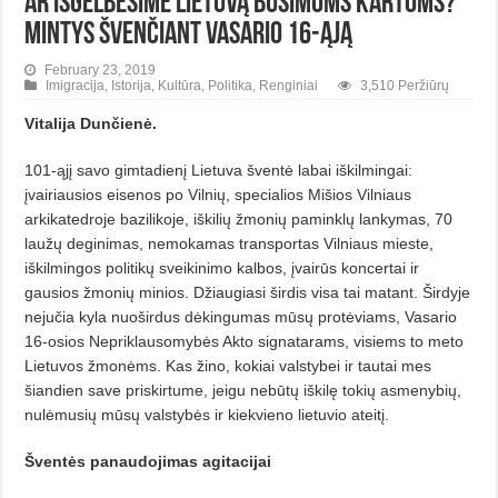
Ar išgelbėsime Lietuvą būsimoms kartoms?
Mintys švenčiant Vasario 16-ąją
February 23, 2019
Imigracija
,
Istorija
,
Kultūra
,
Politika
,
Renginiai
3,510 Peržiūrų
Vitalija Dunčienė.
101-ąjį savo gimtadienį Lietuva šventė labai iškilmingai:
įvairiausios eisenos po Vilnių, specialios Mišios Vilniaus
arkikatedroje bazilikoje, iškilių žmonių paminklų lankymas, 70
laužų deginimas, nemokamas transportas Vilniaus mieste,
iškilmingos politikų sveikinimo kalbos, įvairūs koncertai ir
gausios žmonių minios. Džiaugiasi širdis visa tai matant. Širdyje
nejučia kyla nuoširdus dėkingumas mūsų protėviams, Vasario
16-osios Nepriklausomybės Akto signatarams, visiems to meto
Lietuvos žmonėms. Kas žino, kokiai valstybei ir tautai mes
šiandien save priskirtume, jeigu nebūtų iškilę tokių asmenybių,
nulėmusių mūsų valstybės ir kiekvieno lietuvio ateitį.
Šventės panaudojimas agitacijai