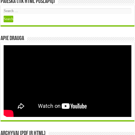
Paieška (tik HTML puslapių)
Apie DRAUGA
Archyvai (PDF ir HTML)