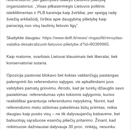
organizatorius: „Visas pilkasermėgis Lietuvos politinis
isteblišmentas ir PLB kareivija kaip žvirbliai, per speigą radę
šviežią arkliašūdį, čirškia apie daugybinę pilietybę kaip
panacėją nuo visų tautinių lietuvio ligų”.
Skaitykite daugiau:
https://www.delfi.lt/news/ ringas/lit/rimvydas-
valatka-desakralizuoti-lietuvos-pilietybe.d?id=80389965.
Kaip matome, svarbiais Lietuvai klausimais tiek liberalai, tiek
konservatoriai sutaria.
Opozicija pastoviai blokavo bet kokias valdančiųjų pastangas
palengvinti šio referendumo sąlygas, vis apkaltindami juos
valstybės pamatų griovimu. Atrodo, kad jie turėtų džiaugtis savo
pasiekimas: referendumas vyks tokiomis sąlygomis, kurios
realistiškai garantuoja referendumo neįvykimą. Norint, kad
referendumo metu siūlomas pakeitimas būtų priimtas, reikia
daugiau kaip pusės visų – ne tik dalyvaujančių balsavime, bet
balsuotojų sąrašuose esančių piliečių pritarimo. Žinant, kad
rinkimuose dažniausiai dalyvauja 30 proc. rinkėjų, nesunku