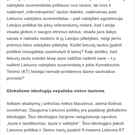
valstybės suverenitetas priklauso nuo tautos, tai nors ir
naikinant „mikroskopines” tautos daleles, naikinamas pats
Lietuvos valstybės suverenitetas – pati valstybės egzistencija.
Latvijos politikai be jokių referendumų nutarė, kad Latvija
visada globos ir saugos etninius latvius; visada juos laikys
savais ir niekada neatims iš jų Latvijos pilietybės, netgi jiems
priėmus kitos valstybės pilietybę. Kodėl lietuvių tautos įgalioti
politikai nesugebėjo pasimokyti iš latvių? Kaip atsitiko, kad
lietuvių tauta suteikė teisę savo valdžiai naikinti save – t.y.
naikinti Lietuvos valstybės suverenitetą ir jokie Konstitucinio
Teismo (KT) teisėjai nematė problemos šiame savinaikos
procese?
Globalizmo ideologija nepalieka
vietos tautoms
Ieškant atsakymų į anksčiau keltus klausimus, ateina liūdnas
suvokimas. Dauguma Lietuvos politikų yra pasidavę globalizmo
ideologijai. Šios ideologijos žargone neegzistuoja sąvokos
„tauta ir tautiškumas; tauta ir valstybė”. Šios ideologijos įtakoti
Lietuvos politikai ir Seimo narių paskirti 9 metams Lietuvos KT