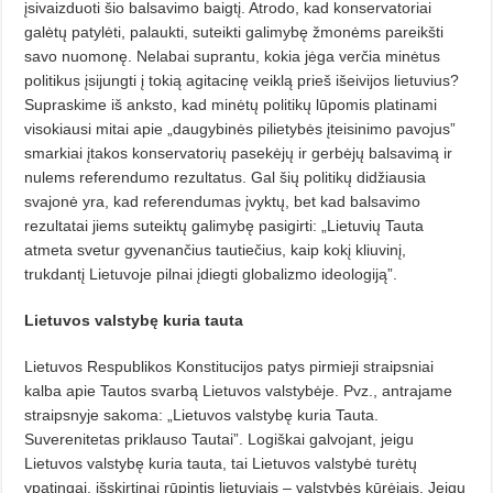
įsivaizduoti šio balsavimo baigtį. Atrodo, kad konservatoriai
galėtų patylėti, palaukti, suteikti galimybę žmonėms pareikšti
savo nuomonę. Nelabai suprantu, kokia jėga verčia minėtus
politikus įsijungti į tokią agitacinę veiklą prieš išeivijos lietuvius?
Supraskime iš anksto, kad minėtų politikų lūpomis platinami
visokiausi mitai apie „daugybinės pilietybės įteisinimo pavojus”
smarkiai įtakos konservatorių pasekėjų ir gerbėjų balsavimą ir
nulems referendumo rezultatus. Gal šių politikų didžiausia
svajonė yra, kad referendumas įvyktų, bet kad balsavimo
rezultatai jiems suteiktų galimybę pasigirti: „Lietuvių Tauta
atmeta svetur gyvenančius tautiečius, kaip kokį kliuvinį,
trukdantį Lietuvoje pilnai įdiegti globalizmo ideologiją”.
Lietuvos valstybę kuria tauta
Lietuvos Respublikos Konstitucijos patys pirmieji straipsniai
kalba apie Tautos svarbą Lietuvos valstybėje. Pvz., antrajame
straipsnyje sakoma: „Lietuvos valstybę kuria Tauta.
Suverenitetas priklauso Tautai”. Logiškai galvojant, jeigu
Lietuvos valstybę kuria tauta, tai Lietuvos valstybė turėtų
ypatingai, išskirtinai rūpintis lietuviais – valstybės kūrėjais. Jeigu