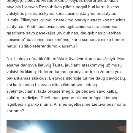
pilietybę, Lietuvos Respublikos pilietybės nepraranda. Kitais
atvejais Lietuvos Respublikos pilietis negali būti kartu ir kitos
valstybės pilietis, išskyrus konstitucinio įstatymo nustatytas
išimtis. Pilietybės įgijimo ir netekimo tvarką nustato konstitucinis
įstatymas. Kodėl pastoviai savo agitaciniuose straipsniuose
gąsdinate savo pasekėjus „dvigubinės, daugybinės pilietybės
įteisinimo” baisiomis pasekmėmis, kurių scenarijai nieko bendro
neturi su šiuo referendumo klausimu?
Ne. Lietuva nėra tik šilto mėšlo krūva žvirbliams pasišildyti. Mes
esame dar gyva lietuvių Tauta, jaučianti atsakomybę už mūsų
valstybės likimą. Referendumas parodys, ar tokių žmonių yra
pakankamas skaičius. Lietuvos istorijoje turime daug pavyzdžių,
kai kailiniuotas Lietuvos elitas išduodavo Lietuvą
svetimtaučiams, tada pilkasermėgiai gelbėdavo savo kalbą,
kultūrą, tradicijas. Prieš mus gyvenę pilkasermėgiai Lietuvą
išgelbėjo ir paliko mums. Ar mes išgelbėsime Lietuvą būsimoms
kartoms?