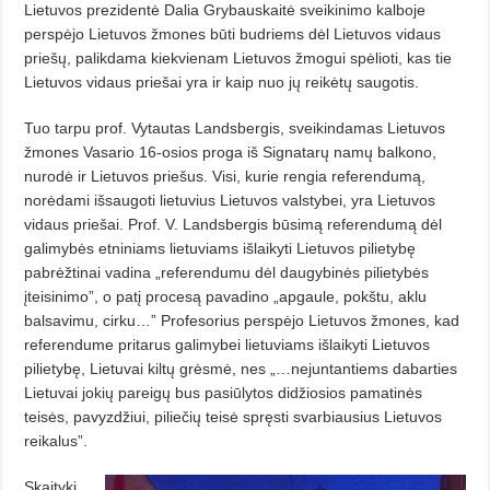
Lietuvos prezidentė Dalia Grybauskaitė sveikinimo kalboje
perspėjo Lietuvos žmones būti budriems dėl Lietuvos vidaus
priešų, palikdama kiekvienam Lietuvos žmogui spėlioti, kas tie
Lietuvos vidaus priešai yra ir kaip nuo jų reikėtų saugotis.
Tuo tarpu prof. Vytautas Landsbergis, sveikindamas Lietuvos
žmones Vasario 16-osios proga iš Signatarų namų balkono,
nurodė ir Lietuvos priešus. Visi, kurie rengia referendumą,
norėdami išsaugoti lietuvius Lietuvos valstybei, yra Lietuvos
vidaus priešai. Prof. V. Landsbergis būsimą referendumą dėl
galimybės etniniams lietuviams išlaikyti Lietuvos pilietybę
pabrėžtinai vadina „referendumu dėl daugybinės pilietybės
įteisinimo”, o patį procesą pavadino „apgaule, pokštu, aklu
balsavimu, cirku…” Profesorius perspėjo Lietuvos žmones, kad
referendume pritarus galimybei lietuviams išlaikyti Lietuvos
pilietybę, Lietuvai kiltų grėsmė, nes „…nejuntantiems dabarties
Lietuvai jokių pareigų bus pasiūlytos didžiosios pamatinės
teisės, pavyzdžiui, piliečių teisė spręsti svarbiausius Lietuvos
reikalus”.
Skaityki