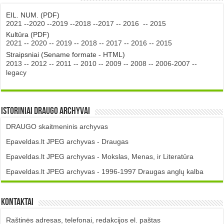
EIL. NUM. (PDF)
2021
--
2020
--
2019
--
2018
--
2017
--
2016
--
2015
Kultūra (PDF)
2021
--
2020
--
2019
--
2018
--
2017
--
2016
--
2015
Straipsniai (Sename formate - HTML)
2013
--
2012
--
2011
--
2010
--
2009
--
2008
--
2006-2007
--
legacy
Istoriniai DRAUGO Archyvai
DRAUGO skaitmeninis archyvas
Epaveldas.lt JPEG archyvas - Draugas
Epaveldas.lt JPEG archyvas - Mokslas, Menas, ir Literatūra
Epaveldas.lt JPEG archyvas - 1996-1997 Draugas anglų kalba
Kontaktai
Raštinės adresas, telefonai, redakcijos el. paštas