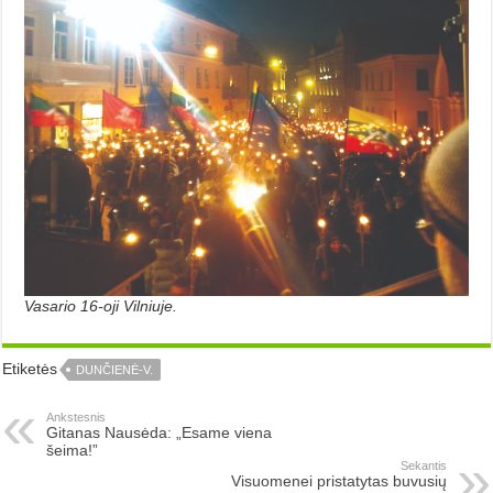
Vasario 16-oji Vilniuje.
Etiketės
DUNČIENĖ-V.
Ankstesnis
Gitanas Nausėda: „Esame viena
šeima!”
Sekantis
Visuomenei pristatytas buvusių