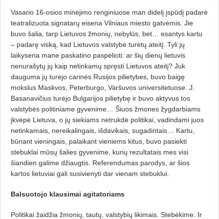
Vasario 16-osios minėjimo renginiuose man didelį įspūdį padarė
teatralizuota signatarų eisena Vilniaus miesto gatvėmis. Jie
buvo šalia, tarp Lietuvos žmonių, nebylūs, bet… esantys kartu
– padarę viską, kad Lietuvos valstybė turėtų ateitį. Tyli jų
laikysena mane paskatino paspėlioti: ar šių dienų lietuvis
nenurašytų jų kaip netinkamų spręsti Lietuvos ateitį? Juk
dauguma jų turėjo carinės Rusijos pilietybes, buvo baigę
mokslus Maskvos, Peterburgo, Varšuvos universitetuose. J.
Basanavičius turėjo Bulgarijos pilietybę ir buvo aktyvus tos
valstybės politiniame gyvenime… Šiuos žmones žygdarbiams
įkvėpė Lietuva, o jų siekiams netrukdė politikai, vadindami juos
netinkamais, nereikalingais, išdavikais, sugadintais… Kartu,
būnant vieningais, palaikant vieniems kitus, buvo pasiekti
stebuklai mūsų šalies gyvenime, kurių rezultatais mes visi
šiandien galime džiaugtis. Referendumas parodys, ar šios
kartos lietuviai gali susivienyti dar vienam stebuklui.
Balsuotojo klausimai agitatoriams
Politikai žaidžia žmonių, tautų, valstybių likimais. Stebėkime. Ir