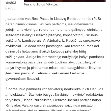
id=803
Vasario 16-oji Vilniuje.
87835
.
Į dabartinės valdžios, Pasaulio Lietuvių Bendruomenės (PLB)
paraginimus visoms Lietuvos partijoms, visuomeniniams
judėjimams vieningai referendume pritarti galimybei etniniams
lietuviams išlaikyti Lietuvos pilietybę, konservatorių iškiliausi
veikėjai V. Landsbergis, A. Ažubalis, L. Kasčiū­nas sureagavo
atvirkščiai. Jie deda visas pastan­gas, kad referendumas dėl
galimybės lietuviams išlaikyti Lietuvos pilietybę būtų
sužlugdytas. Jūs galite internetinėje naršyklėje įrašyti paminėtų
konservatorių pavardes, pridėti žodžius „dviguba pilietybė” ir
patys išvysite jų platinamus mitus „apie daugybinės pilietybės
įteisinimo pavojus” Lietuvai ir kiekvienam Lietuvoje
gyvenančiam lietuviui.
Žinoma, nuo paminėtų konservatorių neatsilieka ir kiti Lietuvos
„intelektualai”. Štai kaip buvęs „Tarybinio mokytojo” redaktorius,
tarybinės „Tiesos” žurnalistas, Lietuvos liberalų partijos narys
Rimvydas Valatka savo straipsniuose vaizdingai pristato
referendumo „dėl galimybės išlaikyti Lietuvos pilietybę”