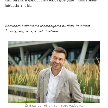
kaip vėliava. Ir galbūt būtent tokios lyderystės mums šiandien
labiausiai ir reikia.
– – –
Seminaro šūksmams ir emocijoms nutilus, kalbinau
Žilviną, sugrįžusį atgal į Lietuvą.
Žilvinas Beniušis – seminaro vadovas.