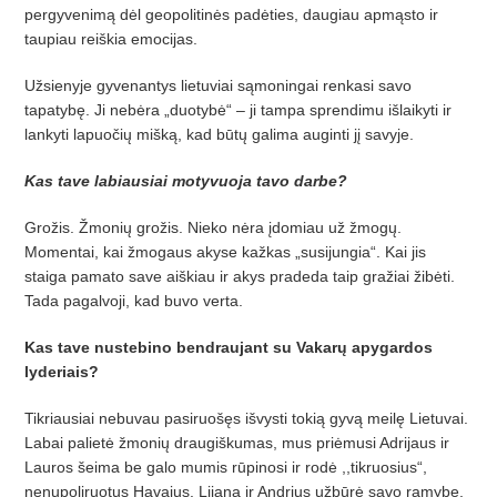
pergyvenimą dėl geopolitinės padėties, daugiau apmąsto ir
taupiau reiškia emocijas.
Užsienyje gyvenantys lietuviai sąmoningai renkasi savo
tapatybę. Ji nebėra „duotybė“ – ji tampa sprendimu išlaikyti ir
lankyti lapuočių mišką, kad būtų galima auginti jį savyje.
Kas tave labiausiai motyvuoja tavo darbe?
Grožis. Žmonių grožis. Nieko nėra įdomiau už žmogų.
Momentai, kai žmogaus akyse kažkas „susijungia“. Kai jis
staiga pamato save aiškiau ir akys pradeda taip gražiai žibėti.
Tada pagalvoji, kad buvo verta.
Kas tave nustebino bendraujant su Vakarų apygardos
lyderiais?
Tikriausiai nebuvau pasiruošęs išvysti tokią gyvą meilę Lietuvai.
Labai palietė žmonių draugiškumas, mus priėmusi Adrijaus ir
Lauros šeima be galo mumis rūpinosi ir rodė ,,tikruosius“,
nenupoliruotus Havajus. Lijana ir Andrius užbūrė savo ramybe,