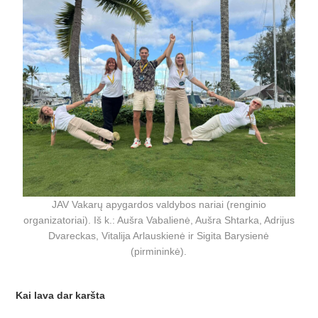
JAV Vakarų apygardos valdybos nariai (renginio
organizatoriai). Iš k.: Aušra Vabalienė, Aušra Shtarka, Adrijus
Dvareckas, Vitalija Arlauskienė ir Sigita Barysienė
(pirmininkė).
Kai lava dar karšta