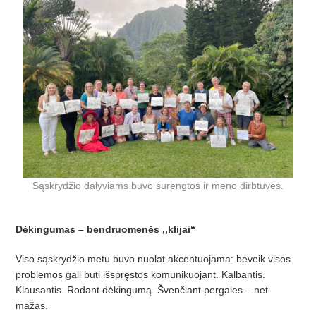
Sąskrydžio dalyviams buvo surengtos ir meno dirbtuvės.
Dėkingumas – bendruomenės ,,klijai“
Viso sąskrydžio metu buvo nuolat akcentuojama: beveik visos
problemos gali būti išspręstos komunikuojant. Kalbantis.
Klausantis. Rodant dėkingumą. Švenčiant pergales – net
mažas.