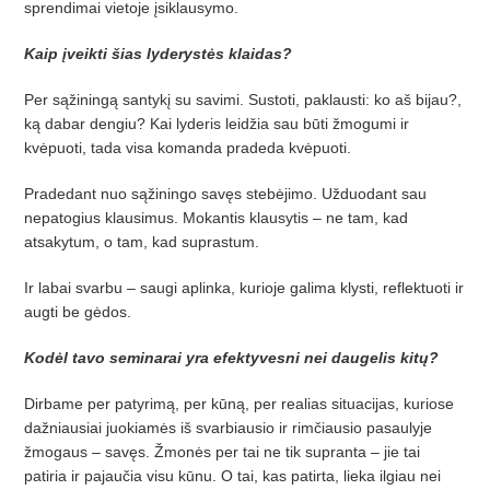
sprendimai vietoje įsiklausymo.
Kaip įveikti šias lyderystės klaidas?
Per sąžiningą santykį su savimi. Sustoti, paklausti: ko aš bijau?,
ką dabar dengiu? Kai lyderis leidžia sau būti žmogumi ir
kvėpuoti, tada visa komanda pradeda kvėpuoti.
Pradedant nuo sąžiningo savęs stebėjimo. Užduodant sau
nepatogius klausimus. Mokantis klausytis – ne tam, kad
atsakytum, o tam, kad suprastum.
Ir labai svarbu – saugi aplinka, kurioje galima klysti, reflektuoti ir
augti be gėdos.
Kodėl tavo seminarai yra efektyvesni nei daugelis kitų?
Dirbame per patyrimą, per kūną, per realias situacijas, kuriose
dažniausiai juokiamės iš svarbiausio ir rimčiausio pasaulyje
žmogaus – savęs. Žmonės per tai ne tik supranta – jie tai
patiria ir pajaučia visu kūnu. O tai, kas patirta, lieka ilgiau nei