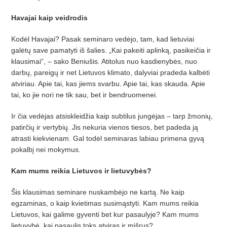
Havajai kaip veidrodis
Kodėl Havajai? Pasak seminaro vedėjo, tam, kad lietuviai
galėtų save pamatyti iš šalies. „Kai pakeiti aplinką, pasikeičia ir
klausimai“, – sako Beniušis. Atitolus nuo kasdienybės, nuo
darbų, pareigų ir net Lietuvos klimato, dalyviai pradeda kalbėti
atviriau. Apie tai, kas jiems svarbu. Apie tai, kas skauda. Apie
tai, ko jie nori ne tik sau, bet ir bendruomenei.
Ir čia vedėjas atsiskleidžia kaip subtilus jungėjas – tarp žmonių,
patirčių ir vertybių. Jis nekuria vienos tiesos, bet padeda ją
atrasti kiekvienam. Gal todėl seminaras labiau primena gyvą
pokalbį nei mokymus.
Kam mums reikia Lietuvos ir lietuvybės?
Šis klausimas seminare nuskambėjo ne kartą. Ne kaip
egzaminas, o kaip kvietimas susimąstyti. Kam mums reikia
Lietuvos, kai galime gyventi bet kur pasaulyje? Kam mums
lietuvybė, kai pasaulis toks atviras ir mišrus?