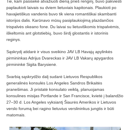
Tie, kam pasisekė atvažiuoti dieną prieš renginį, buvo pakviesti
paplaukioti laivais su dviem lietuviais kapitonais. Plaukioti po
havajietiškus vandenis buvo tik viena romantiškai skambanti
istorijos dalis. Karūnavo mūsų pasiplaukiojimą plazdančios
trispalvės okeano fone. Du laivai su lietuviškomis trispalvėmis,
iškeltomis ant glotstiebių, buvo širdį glostantis ir istorinis
reginys.
Sąskrydį atidarė ir visus sveikino JAV LB Havajų apylinkės
pirmininkas Adrijus Dvareckas ir JAV LB Vakarų apygardos
pirmininkė Sigita Barysienė.
Svarbią sąskrydžio dalį sudarė Lietuvos Respublikos
generalinės konsulės Los Angeles Sandros Brikaitės
pranešimas. Ji pristatė konsulato veiklą, planuojamas
konsulines misijas Portlande ir San Francisce, kvietė į balandžio
27–30 d. Los Angeles vyksiantį Šiaurės Amerikos ir Lietuvos
verslo forumą bei ragino lietuvius verslininkus jungtis ir būti
matomais.