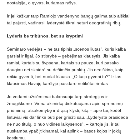
nostalgija, o gyvas, kuriamas ryšys.
Ir jei kažkur tarp Ramiojo vandenyno bangų galima taip aiškiai
tai pajusti, vadinasi, lyderystė tikrai neturi geografinių ribų.
Lyderis be tribūnos, bet su kryptimi
Seminaro vedėjas – ne tas tipinis „scenos liūtas“, kuris kalba
garsiai ir ilgai. Jo stiprybė – gebėjimas klausytis. Jis kalba
ramiai, kartais su šypsena, kartais su pauze, kuri pasako
daugiau nei skaidrė su dešimčia punktų. Jis neaiškina, kaip
reikia gyventi, bet nuolat klausia: „O kaip gyveni tu?“ Ir tas
klausimas Havajų karštyje pasidaro netikėtai rimtas.
Jo vedami užsiėmimai balansuoja tarp strategijos ir
žmogiškumo. Vieną akimirką diskutuojama apie sprendimų
priėmimą, atsakomybę ir drąsą klysti, kitą – apie tai, kodėl
lietuviai vis dar linkę būti per griežti sau. „Lyderystė prasideda
ne nuo titulų, o nuo vidinės laikysenos“, – kartoja jis, ir tai
nuskamba ypač įtikinamai, kai aplink – basos kojos ir jokių
kostiumų.