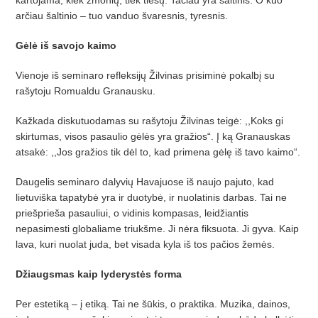
arčiau šaltinio – tuo vanduo švaresnis, tyresnis.
Gėlė iš savojo kaimo
Vienoje iš seminaro refleksijų Žilvinas prisiminė pokalbį su
rašytoju Romualdu Granausku.
Kažkada diskutuodamas su rašytoju Žilvinas teigė: ,,Koks gi
skirtumas, visos pasaulio gėlės yra gražios“. Į ką Granauskas
atsakė: ,,Jos gražios tik dėl to, kad primena gėlę iš tavo kaimo“.
Daugelis seminaro dalyvių Havajuose iš naujo pajuto, kad
lietuviška tapatybė yra ir duotybė, ir nuolatinis darbas. Tai ne
priešprieša pasauliui, o vidinis kompasas, leidžiantis
nepasimesti globaliame triukšme. Ji nėra fiksuota. Ji gyva. Kaip
lava, kuri nuolat juda, bet visada kyla iš tos pačios žemės.
Džiaugsmas kaip lyderystės forma
Per estetiką – į etiką. Tai ne šūkis, o praktika. Muzika, dainos,