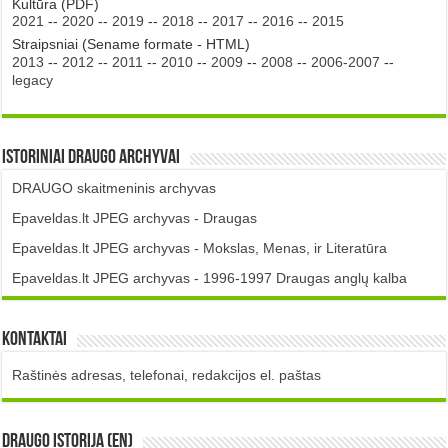
Kultūra (PDF)
2021
--
2020
--
2019
--
2018
--
2017
--
2016
--
2015
Straipsniai (Sename formate - HTML)
2013
--
2012
--
2011
--
2010
--
2009
--
2008
--
2006-2007
--
legacy
Istoriniai DRAUGO Archyvai
DRAUGO skaitmeninis archyvas
Epaveldas.lt JPEG archyvas - Draugas
Epaveldas.lt JPEG archyvas - Mokslas, Menas, ir Literatūra
Epaveldas.lt JPEG archyvas - 1996-1997 Draugas anglų kalba
Kontaktai
Raštinės adresas, telefonai, redakcijos el. paštas
DRAUGO istorija (EN)