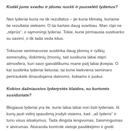
Kodėl jums svarbu ir įdomu ruošti ir puoselėti lyderius?
Nes lyderiai kuria ne tik rezultatus – jie kuria klimatą, kuriame
tie rezultatai siekiami, O tai kartais daug svarbiau. Man rūpi ne
„stiprūs“, o sąmoningi lyderiai. Tokie, kurie pirmiausia susitvarko
su savimi, o tik tada veda kitus.
Tokiuose seminaruose susitinka daug įdomių ir ryškių
asmenybių, išskirtinių žmonių, tad susikuria labai stipri
atmosfera, kuri savo gaivališkumu mane patį labai įkvepia. O
kai susitinka lyderiai lietuviai, tai kone kiekviena seminaro
pertraukėlė išnaudojama dainoms, šokiams ir juokui.
Kokios dažniausios lyderystės klaidos, su kuriomis
susiduriate?
Blogiausi lyderiai yra tie, kurie labai labai nori būti lyderiais. Iš
kurių jauti vidinį spaudimą įrodyti visiems, kad ,,aš lyderis“ ir
turiu visus atsakymus. Tada dingsta lengvumas, žaismingumas
ir atvirumas. Atsiranda kontrolė vietoje pasitikėjimo ir greiti