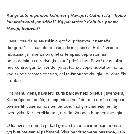
Kai grįžote iš pirmos kelionės į Havajus, Oahu salą – kokie
įsimintiniausi įspūdžiai? Ką pamatėte? Kaip jus priėmė
Havajų lietuviai?
Havajuose daug atvirukinio grožio, pristatyta ir nemažai
dangoraižių – nustebino toks didelis jų kiekis. Bet už viso to
labiausiai įsiminė žmonių lėtas tempas, paprastumas ir
nesivarginimas atrodyti „kažkuo“ prieš kitus. Pavažiavus toliau
nuo centro, gamta, vandenynas, kalnai, vėjas nuolat primena,
kad tu nesi visatos centras, dėl to žmonėse daugiau buvimo čia
ir dabar.
Prisimenu vieną havajieti, kuris pardavinėjo bilietus į šventyklą.
Kai priėjome mokėti, jis taip mielai nuliūdo, nes norėjo miego ir
paėmė tik pusę sumos bei parodė, kad greičiau eitume į tą
šventyklą. Kur nereikia, ten, atrodo, žmonės ir nepersistengia.
O lietuviai priėmė taip, kad geriau tikriausiai ir nebeįmanoma –
lyg būtume seniai pažįstami. Visa bendruomenė pasirodė, kaip