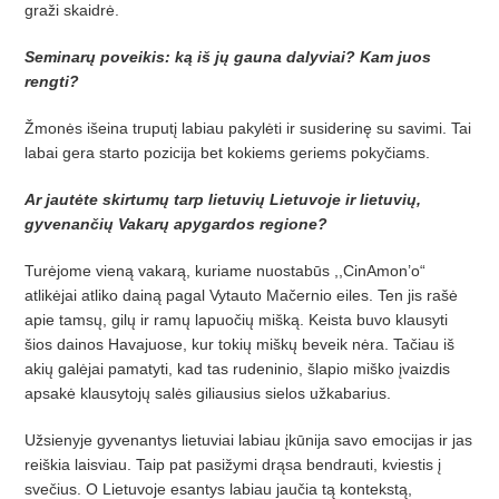
graži skaidrė.
Seminarų poveikis: ką iš jų gauna dalyviai? Kam juos
rengti?
Žmonės išeina truputį labiau pakylėti ir susiderinę su savimi. Tai
labai gera starto pozicija bet kokiems geriems pokyčiams.
Ar jautėte skirtumų tarp lietuvių Lietuvoje ir lietuvių,
gyvenančių Vakarų apygardos regione?
Turėjome vieną vakarą, kuriame nuostabūs ,,CinAmon’o“
atlikėjai atliko dainą pagal Vytauto Mačernio eiles. Ten jis rašė
apie tamsų, gilų ir ramų lapuočių mišką. Keista buvo klausyti
šios dainos Havajuose, kur tokių miškų beveik nėra. Tačiau iš
akių galėjai pamatyti, kad tas rudeninio, šlapio miško įvaizdis
apsakė klausytojų salės giliausius sielos užkabarius.
Užsienyje gyvenantys lietuviai labiau įkūnija savo emocijas ir jas
reiškia laisviau. Taip pat pasižymi drąsa bendrauti, kviestis į
svečius. O Lietuvoje esantys labiau jaučia tą kontekstą,