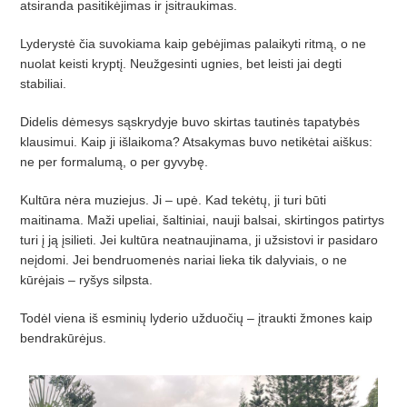
atsiranda pasitikėjimas ir įsitraukimas.
Lyderystė čia suvokiama kaip gebėjimas palaikyti ritmą, o ne
nuolat keisti kryptį. Neužgesinti ugnies, bet leisti jai degti
stabiliai.
Didelis dėmesys sąskrydyje buvo skirtas tautinės tapatybės
klausimui. Kaip ji išlaikoma? Atsakymas buvo netikėtai aiškus:
ne per formalumą, o per gyvybę.
Kultūra nėra muziejus. Ji – upė. Kad tekėtų, ji turi būti
maitinama. Maži upeliai, šaltiniai, nauji balsai, skirtingos patirtys
turi į ją įsilieti. Jei kultūra neatnaujinama, ji užsistovi ir pasidaro
neįdomi. Jei bendruomenės nariai lieka tik dalyviais, o ne
kūrėjais – ryšys silpsta.
Todėl viena iš esminių lyderio užduočių – įtraukti žmones kaip
bendrakūrėjus.