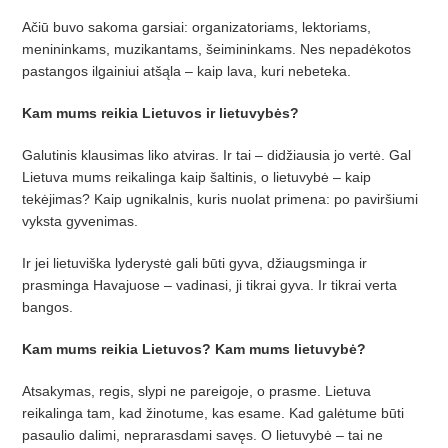
Ačiū buvo sakoma garsiai: organizatoriams, lektoriams,
menininkams, muzikantams, šeimininkams. Nes nepadėkotos
pastangos ilgainiui atšąla – kaip lava, kuri nebeteka.
Kam mums reikia Lietuvos ir lietuvybės?
Galutinis klausimas liko atviras. Ir tai – didžiausia jo vertė. Gal
Lietuva mums reikalinga kaip šaltinis, o lietuvybė – kaip
tekėjimas? Kaip ugnikalnis, kuris nuolat primena: po paviršiumi
vyksta gyvenimas.
Ir jei lietuviška lyderystė gali būti gyva, džiaugsminga ir
prasminga Havajuose – vadinasi, ji tikrai gyva. Ir tikrai verta
bangos.
Kam mums reikia Lietuvos? Kam mums lietuvybė?
Atsakymas, regis, slypi ne pareigoje, o prasme. Lietuva
reikalinga tam, kad žinotume, kas esame. Kad galėtume būti
pasaulio dalimi, neprarasdami savęs. O lietuvybė – tai ne