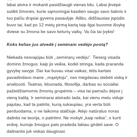
labai atvira ir mokanti pasidžiaugti vienas kitu. Labai įkvėpė
sutikti žmonės, kurie sąmoningai kasdien saugo savo šaknis ir
tuo pačiu drąsiai gyvena pasaulyje. Aišku, didžiausias įspūdis
buvo tai, kad po 12 metų pirmą kartą taip ilgai buvome išvykę
dviese su žmona be savo keturių vaikų. Va čia tai įvykis!
Koks kelias jus atvedė į seminaro vedėjo postą?
Niekada nesvajojau būti ,,seminarų vedėju“. Tiesiog visada
domino žmogus: kaip jis veikia, kodėl stringa, kada praranda
gyvybę savyje. Dar kai buvau visai vaikas, tėtis kartais
pavadindavo mane ,,mąstytoju“, nes mėgdavau stebėti viską ir
analizuoti. Teatras, klounada, filosofija, darbas su socialiai
pažeidžiamomis žmonių grupėmis – visa tai pamažu dėjosi į
vieną katilą. Ir seminarai atsirado tada, kai vienu metu viduje
pajutau, kad ta patirtis, kurią sukaupiau, yra verta būti
perduodama, o ne laikoma stalčiuje. Atėjo natūralus noras
dalintis ne teorija, o patirtimi. Ne mokyti „kaip reikia“, o kurti
erdvę, kurioje žmogus pats pradeda labiau girdėti save. O
dalinantis juk viskas dauginasi.