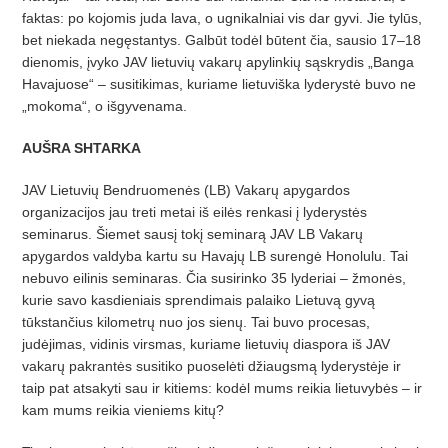
faktas: po kojomis juda lava, o ugnikalniai vis dar gyvi. Jie tylūs,
bet niekada negęstantys. Galbūt todėl būtent čia, sausio 17–18
dienomis, įvyko JAV lietuvių vakarų apylinkių sąskrydis „Banga
Havajuose“ – susitikimas, kuriame lietuviška lyderystė buvo ne
„mokoma“, o išgyvenama.
AUŠRA SHTARKA
JAV Lietuvių Bendruomenės (LB) Vakarų apygardos
organizacijos jau treti metai iš eilės renkasi į lyderystės
seminarus. Šiemet sausį tokį seminarą JAV LB Vakarų
apygardos valdyba kartu su Havajų LB surengė Honolulu. Tai
nebuvo eilinis seminaras. Čia susirinko 35 lyderiai – žmonės,
kurie savo kasdieniais sprendimais palaiko Lietuvą gyvą
tūkstančius kilometrų nuo jos sienų. Tai buvo procesas,
judėjimas, vidinis virsmas, kuriame lietuvių diaspora iš JAV
vakarų pakrantės susitiko puoselėti džiaugsmą lyderystėje ir
taip pat atsakyti sau ir kitiems: kodėl mums reikia lietuvybės – ir
kam mums reikia vieniems kitų?