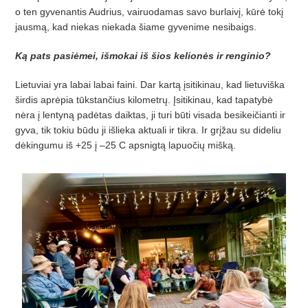
o ten gyvenantis Audrius, vairuodamas savo burlaivį, kūrė tokį
jausmą, kad niekas niekada šiame gyvenime nesibaigs.
Ką pats pasiėmei, išmokai iš šios kelionės ir renginio?
Lietuviai yra labai labai faini. Dar kartą įsitikinau, kad lietuviška
širdis aprėpia tūkstančius kilometrų. Įsitikinau, kad tapatybė
nėra į lentyną padėtas daiktas, ji turi būti visada besikeičianti ir
gyva, tik tokiu būdu ji išlieka aktuali ir tikra. Ir grįžau su dideliu
dėkingumu iš +25 į –25 C apsnigtą lapuočių mišką.