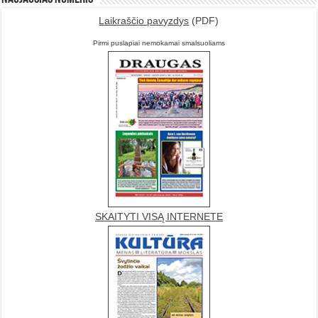
Laikraščio pavyzdys
(PDF)
Pirmi puslapiai nemokamai smalsuoliams
SKAITYTI VISĄ INTERNETE