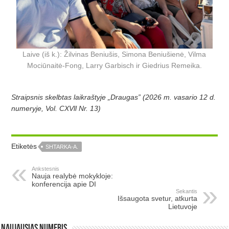
Laive (iš k.): Žilvinas Beniušis, Simona Beniušienė, Vilma
Mociūnaitė-Fong, Larry Garbisch ir Giedrius Remeika.
Straipsnis skelbtas laikraštyje „Draugas” (2026 m. vasario 12 d.
numeryje, Vol. CXVll Nr. 13)
Etiketės
SHTARKA-A.
Ankstesnis
Nauja realybė mokykloje:
konferencija apie DI
Sekantis
Išsaugota svetur, atkurta
Lietuvoje
Naujausias numeris