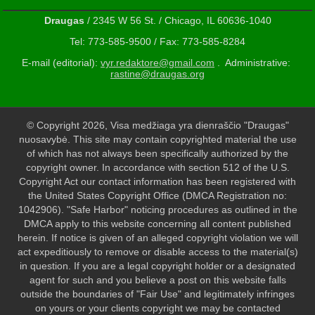
Draugas
/ 2345 W 56 St. / Chicago, IL 60636-1040
Tel: 773-585-9500 / Fax: 773-585-8284
E-mail (editorial):
vyr.redaktore@gmail.com
. Administrative:
rastine@draugas.org
© Copyright 2026, Visa medžiaga yra dienraščio "Draugas"
nuosavybė. This site may contain copyrighted material the use
of which has not always been specifically authorized by the
copyright owner. In accordance with section 512 of the U.S.
Copyright Act our contact information has been registered with
the United States Copyright Office (DMCA Registration no:
1042906). "Safe Harbor" noticing procedures as outlined in the
DMCA apply to this website concerning all content published
herein. If notice is given of an alleged copyright violation we will
act expeditiously to remove or disable access to the material(s)
in question. If you are a legal copyright holder or a designated
agent for such and you believe a post on this website falls
outside the boundaries of "Fair Use" and legitimately infringes
on yours or your clients copyright we may be contacted