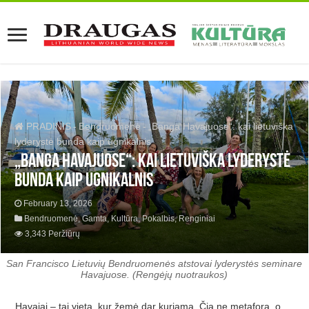
PRADINIS
-
Bendruomenė
-
„Banga Havajuose“: kai lietuviška
lyderystė bunda kaip ugnikalnis
„Banga Havajuose“: kai lietuviška lyderystė
bunda kaip ugnikalnis
February 13, 2026
Bendruomenė
,
Gamta
,
Kultūra
,
Pokalbis
,
Renginiai
3,343 Peržiūrų
San Francisco Lietuvių Bendruomenės atstovai lyderystės seminare
Havajuose. (Rengėjų nuotraukos)
Havajai – tai vieta, kur žemė dar kuriama. Čia ne metafora, o