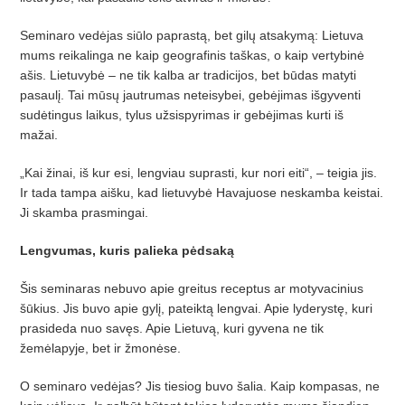
Seminaro vedėjas siūlo paprastą, bet gilų atsakymą: Lietuva
mums reikalinga ne kaip geografinis taškas, o kaip vertybinė
ašis. Lietuvybė – ne tik kalba ar tradicijos, bet būdas matyti
pasaulį. Tai mūsų jautrumas neteisybei, gebėjimas išgyventi
sudėtingus laikus, tylus užsispyrimas ir gebėjimas kurti iš
mažai.
„Kai žinai, iš kur esi, lengviau suprasti, kur nori eiti“, – teigia jis.
Ir tada tampa aišku, kad lietuvybė Havajuose neskamba keistai.
Ji skamba prasmingai.
Lengvumas, kuris palieka pėdsaką
Šis seminaras nebuvo apie greitus receptus ar motyvacinius
šūkius. Jis buvo apie gylį, pateiktą lengvai. Apie lyderystę, kuri
prasideda nuo savęs. Apie Lietuvą, kuri gyvena ne tik
žemėlapyje, bet ir žmonėse.
O seminaro vedėjas? Jis tiesiog buvo šalia. Kaip kompasas, ne