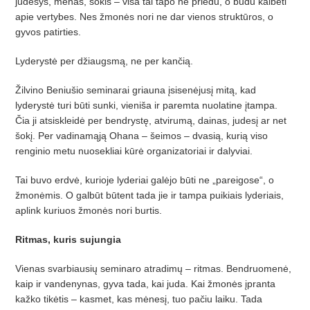
judesys, menas, šokis – visa tai tapo ne priedu, o būdu kalbėti
apie vertybes. Nes žmonės nori ne dar vienos struktūros, o
gyvos patirties.
Lyderystė per džiaugsmą, ne per kančią.
Žilvino Beniušiо seminarai griauna įsisenėjusį mitą, kad
lyderystė turi būti sunki, vieniša ir paremta nuolatine įtampa.
Čia ji atsiskleidė per bendrystę, atvirumą, dainas, judesį ar net
šokį. Per vadinamąją Ohana – šeimos – dvasią, kurią viso
renginio metu nuosekliai kūrė organizatoriai ir dalyviai.
Tai buvo erdvė, kurioje lyderiai galėjo būti ne „pareigose“, o
žmonėmis. O galbūt būtent tada jie ir tampa puikiais lyderiais,
aplink kuriuos žmonės nori burtis.
Ritmas, kuris sujungia
Vienas svarbiausių seminaro atradimų – ritmas. Bendruomenė,
kaip ir vandenynas, gyva tada, kai juda. Kai žmonės įpranta
kažko tikėtis – kasmet, kas mėnesį, tuo pačiu laiku. Tada