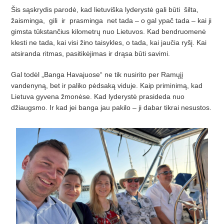
Šis sąskrydis parodė, kad lietuviška lyderystė gali būti šilta,
žaisminga, gili ir prasminga net tada – o gal ypač tada – kai ji
gimsta tūkstančius kilometrų nuo Lietuvos. Kad bendruomenė
klesti ne tada, kai visi žino taisykles, o tada, kai jaučia ryšį. Kai
atsiranda ritmas, pasitikėjimas ir drąsa būti savimi.
Gal todėl „Banga Havajuose“ ne tik nusirito per Ramųjį
vandenyną, bet ir paliko pėdsaką viduje. Kaip priminimą, kad
Lietuva gyvena žmonėse. Kad lyderystė prasideda nuo
džiaugsmo. Ir kad jei banga jau pakilo – ji dabar tikrai nesustos.