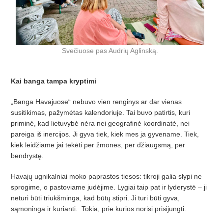
Svečiuose pas Audrių Aglinską.
Kai banga tampa kryptimi
„Banga Havajuose“ nebuvo vien renginys ar dar vienas
susitikimas, pažymėtas kalendoriuje. Tai buvo patirtis, kuri
priminė, kad lietuvybė nėra nei geografinė koordinatė, nei
pareiga iš inercijos. Ji gyva tiek, kiek mes ja gyvename. Tiek,
kiek leidžiame jai tekėti per žmones, per džiaugsmą, per
bendrystę.
Havajų ugnikalniai moko paprastos tiesos: tikroji galia slypi ne
sprogime, o pastoviame judėjime. Lygiai taip pat ir lyderystė – ji
neturi būti triukšminga, kad būtų stipri. Ji turi būti gyva,
sąmoninga ir kurianti. Tokia, prie kurios norisi prisijungti.