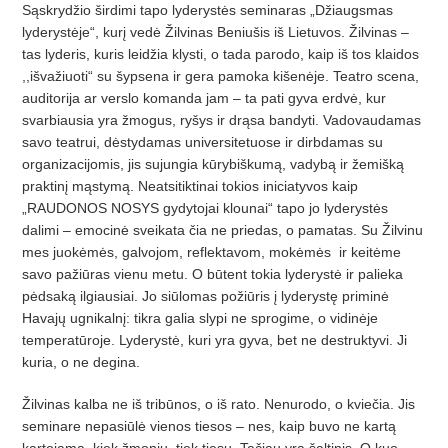
Sąskrydžio širdimi tapo lyderystės seminaras „Džiaugsmas
lyderystėje“, kurį vedė Žilvinas Beniušis iš Lietuvos. Žilvinas –
tas lyderis, kuris leidžia klysti, o tada parodo, kaip iš tos klaidos
,,išvažiuoti“ su šypsena ir gera pamoka kišenėje. Teatro scena,
auditorija ar verslo komanda jam – ta pati gyva erdvė, kur
svarbiausia yra žmogus, ryšys ir drąsa bandyti. Vadovaudamas
savo teatrui, dėstydamas universitetuose ir dirbdamas su
organizacijomis, jis sujungia kūrybiškumą, vadybą ir žemišką
praktinį mąstymą. Neatsitiktinai tokios iniciatyvos kaip
„RAUDONOS NOSYS gydytojai klounai“ tapo jo lyderystės
dalimi – emocinė sveikata čia ne priedas, o pamatas. Su Žilvinu
mes juokėmės, galvojom, reflektavom, mokėmės ir keitėme
savo pažiūras vienu metu. O būtent tokia lyderystė ir palieka
pėdsaką ilgiausiai. Jo siūlomas požiūris į lyderystę priminė
Havajų ugnikalnį: tikra galia slypi ne sprogime, o vidinėje
temperatūroje. Lyderystė, kuri yra gyva, bet ne destruktyvi. Ji
kuria, o ne degina.
Žilvinas kalba ne iš tribūnos, o iš rato. Nenurodo, o kviečia. Jis
seminare nepasiūlė vienos tiesos – nes, kaip buvo ne kartą
kartojama, kiek žmonių, tiek tiesų. Tačiau yra šaltinis. O kuo