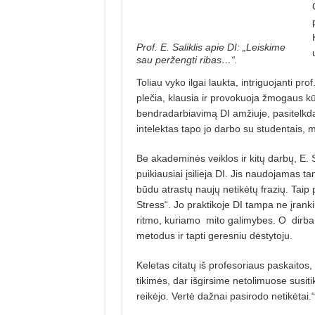
Prof. E. Saliklis apie DI: „Leiskime
sau peržengti ribas…“.
Toliau vyko ilgai laukta, intriguojanti pro
plečia, klausia ir provokuoja žmogaus kū
bendradarbiavimą DI amžiuje, pasitelkdam
intelektas tapo jo darbo su studentais, m
Be akademinės veiklos ir kitų darbų, E. Sa
puikiausiai įsilieja DI. Jis naudojamas tam
būdu atrastų naujų netikėtų frazių. Taip
Stress“. Jo praktikoje DI tampa ne įrank
ritmo, kuriamo mito galimybes. O dirb
metodus ir tapti geresniu dėstytoju.
Keletas citatų iš profesoriaus paskaitos,
tikimės, dar išgirsime netolimuose susi
reikėjo. Vertė dažnai pasirodo netikėtai.“