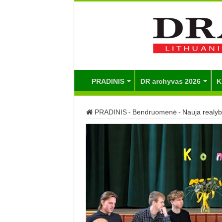
PRADINIS
DR archyvas 2026
K
PRADINIS
-
Bendruomenė
-
Nauja realyb