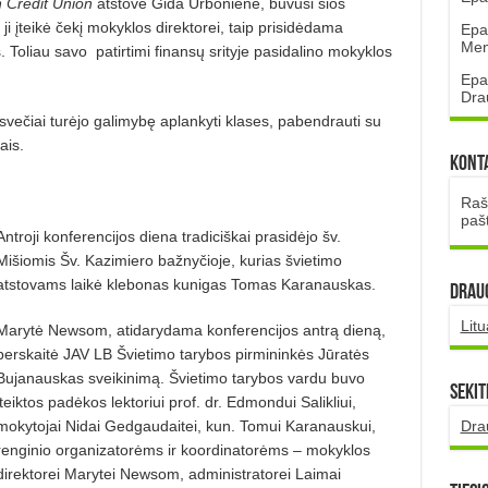
n Credit Union
atstovė Gida Urbonienė, buvusi šios
i įteikė čekį mokyklos direktorei, taip prisidėdama
Epa
Mena
 Toliau savo patirtimi finansų srityje pasidalino mokyklos
Epa
Dra
 svečiai turėjo galimybę aplankyti klases, pabendrauti su
ais.
Kont
Rašt
paš
Antroji konferencijos diena tradiciškai prasidėjo šv.
Mišiomis Šv. Kazimiero bažnyčioje, kurias švietimo
atstovams laikė klebonas kunigas Tomas Karanauskas.
DRAUG
Lit
Marytė Newsom, atidarydama konferencijos antrą dieną,
perskaitė JAV LB Švietimo tarybos pirmininkės Jūratės
Bujanauskas sveikinimą. Švietimo tarybos vardu buvo
Sekit
įteiktos padėkos lektoriui prof. dr. Edmondui Salikliui,
Dra
mokytojai Nidai Gedgaudaitei, kun. Tomui Karanauskui,
renginio organizatorėms ir koordinatorėms – mokyklos
direktorei Marytei Newsom, administratorei Laimai