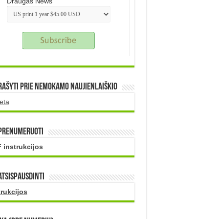
Draugas News
rašyti prie nemokamo naujienlaiškio
eta
 prenumeruoti
 instrukcijos
atsispausdinti
trukcijos