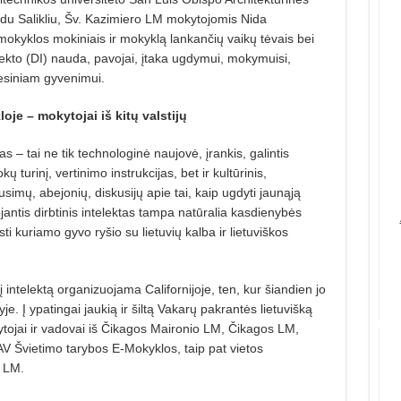
du Salikliu, Šv. Kazimiero LM mokytojomis Nida
 mokyklos mokiniais ir mokyklą lankančių vaikų tėvais bei
lekto (DI) nauda, pavojai, įtaka ugdymui, mokymuisi,
fesiniam gyvenimui.
oje – mokytojai iš kitų valstijų
as – tai ne tik technologinė naujovė, įrankis, galintis
 turinį, vertinimo instrukcijas, bet ir kultūrinis,
usimų, abejonių, diskusijų apie tai, kaip ugdyti jaunąją
jantis dirbtinis intelektas tampa natūralia kasdienybės
sti kuriamo gyvo ryšio su lietuvių kalba ir lietuviškos
 intelektą organizuojama Californijoje, ten, kur šiandien jo
je. Į ypatingai jaukią ir šiltą Vakarų pakrantės lietuvišką
ytojai ir vadovai iš Čikagos Maironio LM, Čikagos LM,
 Švietimo tarybos E-Mokyklos, taip pat vietos
o LM.