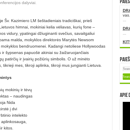
PAIEŠ
nferencijos dalyviai.
DR
vas.
...
 Šv. Kazimiero LM šeštadieniais tradiciškai, prieš
etuvos himnai, mokiniai kelia vėliavas, kurių fone –
DR
...
s vidury, ypatingai džiuginanti svečius, savaitgaliui
albama malda, mokyklos direktorės Marytės Newsom
KIT
tos mokyklos bendruomenei. Kadangi netoliese Hollywoodas
s ir šypsenas papuošė akiniai su žaižaruojančiais
ngų patirčių ir įvairių požiūrių simbolis. O už minėto
Paieš
tikrieji mes, tikroji aplinka, tikroji mus jungianti Lietuva.
mintys
ių mokinių ir tėvų
Apie 
lektas – naudingas
oja Nida
rstė į dvi
rbtinio intelekto
p aplinkosauga,
r kitos.