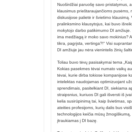
Nuoširdžiai paruošę savo pristatymus, 
klausimus prieštaraujančioms pusėms, 
diskusijose palietė ir švietimo klausimą. 
pralinksmino klausytojus, kai buvo išrei
mokytojo darbo patikimumo DI amžiuje. 
ima medžiagą ir moko savo mokinius? A
tikra, pagrįsta, vertinga?!“ Visi supran
DI amžiuje jau nėra vienintelis žinių šalti
Toliau buvo tėvų pasisakymai tema „Kaip 
Kokias pasekmes tėvai numato vaikų aukl
tėvai, kurie dirba tokiose kompanijose k
intelektas naudojamas optimizuojant uždu
sprendimais, pasitelkiant DI, siekiama a
straipsnius, kuriuos DI gali išversti iš 
kelia susirūpinimą tai, kaip švietimas, sp
ateities profesijoms, kurių dalis bus visiš
technologijos keičia mūsų žmogiškumą, k
įtraukiamas į DI bazę.