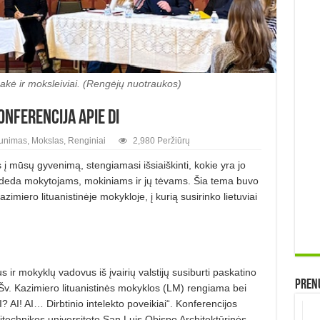
sakė ir moksleiviai. (Rengėjų nuotraukos)
nferencija apie DI
unimas
,
Mokslas
,
Renginiai
2,980 Peržiūrų
s į mūsų gyvenimą, stengiamasi išsiaiškinti, kokie yra jo
padeda mokytojams, mokiniams ir jų tėvams. Šia tema buvo
imiero lituanistinėje mokykloje, į kurią susirinko lietuviai
ir mokyklų vadovus iš įvairių valstijų susiburti paskatino
Prenu
Šv. Kazimiero lituanistinės mokyklos (LM) rengiama bei
 AI! AI… Dirbtinio intelekto poveikiai“. Konferencijos
litechnikos universiteto San Luis Obispo Architektūrinės