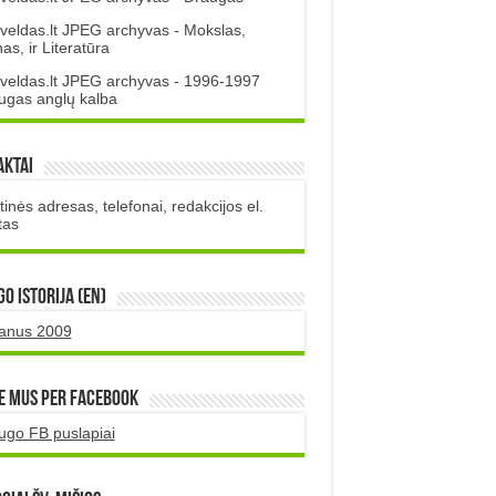
veldas.lt JPEG archyvas - Mokslas,
s, ir Literatūra
veldas.lt JPEG archyvas - 1996-1997
ugas anglų kalba
aktai
inės adresas, telefonai, redakcijos el.
tas
O istorija (EN)
uanus 2009
e mus per Facebook
ugo FB puslapiai