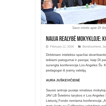
Savo mintis apie DI iš
Nauja realybė mokykloje: ko
February 12, 2026
Bendruomenė
,
Ja
Dirbtiniam intelektui sparčiai skverbianti
teikiami patogumai ir pavojai, kaip DI 
surengta konferencija Los Angeles Šv. Kaz
pedagogai iš įvairių valstijų.
AURA JUŠKEVIČIENĖ
Sausio antroje pusėje smalsius mokytojus 
JAV LB Švietimo tarybos ir Los Angeles 
Lietuvių Fondo remiama konferencija „AI?
metu kartu su Californijos valstybinio po