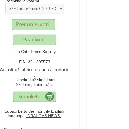
Parinkite laikotarpi
Lith Cath Press Society
EIN: 36-1395573
Aukoti už atvirutes ar kalendorių
.
Užmokėti už skelbimus
Skelbimų kainoraštis
.
Subscribe to the monthly English
language
"DRAUGAS NEWS"