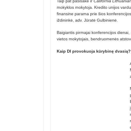
Taip pat pasisakė ir
California Lithuania
mokyklos mokytoja. Kredito unijos vardu j
finansine parama prie šios konferencijos.
iždininkė, adv. Jūratė Gulbinienė.
Baigiantis pirmajai konferencijos dienai,
vietos mokytojais, bendruomenės atstov
Kaip DI provokuoja kūrybinę dvasią?