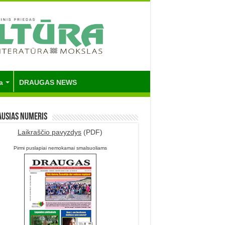
a
DRAUGAS NEWS
ausias numeris
Laikraščio pavyzdys
(PDF)
Pirmi puslapiai nemokamai smalsuoliams