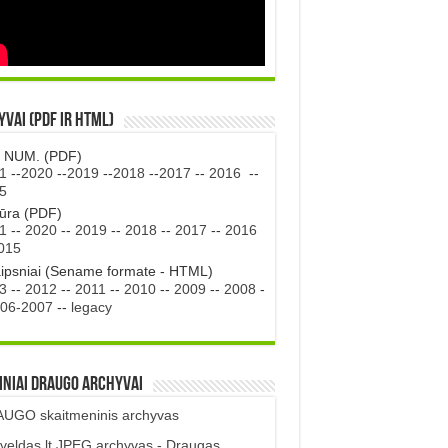
vai (PDF ir HTML)
. NUM. (PDF)
1
--
2020
--
2019
--
2018
--
2017
--
2016
--
5
tūra (PDF)
1
--
2020
--
2019
--
2018
--
2017
--
2016
015
aipsniai (Sename formate - HTML)
3
--
2012
--
2011
--
2010
--
2009
--
2008
-
06-2007
--
legacy
iniai DRAUGO Archyvai
UGO skaitmeninis archyvas
veldas.lt JPEG archyvas - Draugas