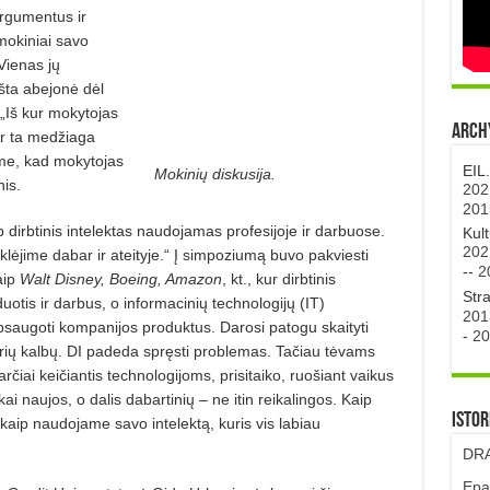
argumentus ir
mokiniai savo
Vienas jų
kšta abejonė dėl
„Iš kur mokytojas
Archy
r ta medžiaga
tame, kad mokytojas
EIL
Mokinių diskusija.
nis.
202
201
dirbtinis intelektas naudojamas profesijoje ir darbuose.
Kul
202
ėjime dabar ir ateityje.“ Į simpoziumą buvo pakviesti
--
2
aip
Walt Disney, Boeing, Amazon
, kt., kur dirbtinis
Str
otis ir darbus, o informacinių technologijų (IT)
201
psaugoti kompanijos produktus. Darosi patogu skaityti
-
20
įvairių kalbų. DI padeda spręsti problemas. Tačiau tėvams
arčiai keičiantis technologijoms, prisitaiko, ruošiant vaikus
kai naujos, o dalis dabartinių – ne itin reikalingos. Kaip
Istor
aip naudojame savo intelektą, kuris vis labiau
DRA
Epa