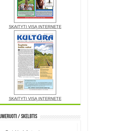
SKAITYTI VISĄ INTERNETE
SKAITYTI VISĄ INTERNETE
meruoti / Skelbtis