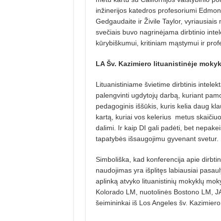
inžinerijos katedros profesoriumi Edmon
Gedgaudaite ir Živile Taylor, vyriausiais
svečiais buvo nagrinėjama dirbtinio inte
kūrybiškumui, kritiniam mąstymui ir pro
LA Šv. Kazimiero lituanistinėje mokykl
Lituanistiniame švietime dirbtinis intelekt
palengvinti ugdytojų darbą, kuriant pamokų
pedagoginis iššūkis, kuris kelia daug kla
kartą, kuriai vos kelerius metus skaičiuo
dalimi. Ir kaip DI gali padėti, bet nepakei
tapatybės išsaugojimu gyvenant svetur.
Simboliška, kad konferencija apie dirbtinį
naudojimas yra išplitęs labiausiai pasauly
aplinką atvyko lituanistinių mokyklų mok
Kolorado LM, nuotolinės Bostono LM, JAV
šeimininkai iš Los Angeles šv. Kazimier