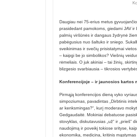
Ko
Daugiau nei 75-erius metus gyvuojančioje
prasidedant pamokoms, giedami JAV ir Li
palmių viršūnės ir dangaus žydrynė žiemo
pabėgusius nuo šaltuko ir sniego. Suk
sveikinimas ir svečių prisistatymai vie
– kaipgi be jo simbolikos? Viešnių veidu
rėmeliais. O juk akiniai – tai žinių, skirti
blizgesio svarbiausia – tikrosios vertybės, 
Konferencijoje – ir jaunosios kartos 
Pirmąją konferencijos dieną vyko vyriaus
simpoziumas, pavadintas „Dirbtinis inte
ar kenksmingas?“, kurį moderavo mokyt
Gedgaudaitė. Mokiniai debatuose pasiski
stovyklas, diskutavusias „už“ ir „prieš“ di
naudojimą ir poveikį tokiose srityse, kai
ekonomika, medicina, kritinis mąstymas i