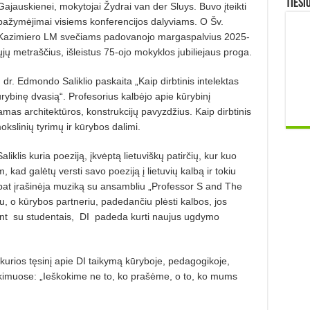
TIESI
Gajauskienei, mokytojai Žydrai van der Sluys. Buvo įteikti
pažymėjimai visiems konferencijos dalyviams. O Šv.
Kazimiero LM svečiams padovanojo margaspalvius 2025-
ųjų metraščius, išleistus 75-ojo mokyklos jubiliejaus proga.
f. dr. Edmondo Saliklio paskaita „Kaip dirbtinis intelektas
rybinę dvasią“. Profesorius kalbėjo apie kūrybinį
as architektūros, konstrukcijų pavyzdžius. Kaip dirbtinis
okslinių tyrimų ir kūrybos dalimi.
liklis kuria poeziją, įkvėptą lietuviškų patirčių, kur kuo
, kad galėtų versti savo poeziją į lietuvių kalbą ir tokiu
 pat įrašinėja muziką su ansambliu „Professor S and The
iu, o kūrybos partneriu, padedančiu plėsti kalbos, jos
ant su studentais, DI padeda kurti naujus ugdymo
 kurios tęsinį apie DI taikymą kūryboje, pedagogikoje,
tikimuose: „Ieškokime ne to, ko prašėme, o to, ko mums