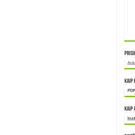
Prisi
Ank
Kaip
PDF
Kaip 
Ins