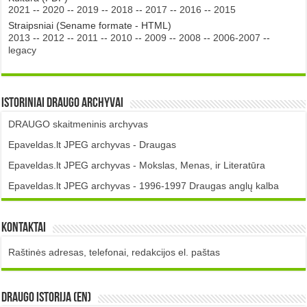
2021
--
2020
--
2019
--
2018
--
2017
--
2016
--
2015
Straipsniai (Sename formate - HTML)
2013
--
2012
--
2011
--
2010
--
2009
--
2008
--
2006-2007
--
legacy
Istoriniai DRAUGO Archyvai
DRAUGO skaitmeninis archyvas
Epaveldas.lt JPEG archyvas - Draugas
Epaveldas.lt JPEG archyvas - Mokslas, Menas, ir Literatūra
Epaveldas.lt JPEG archyvas - 1996-1997 Draugas anglų kalba
Kontaktai
Raštinės adresas, telefonai, redakcijos el. paštas
DRAUGO istorija (EN)