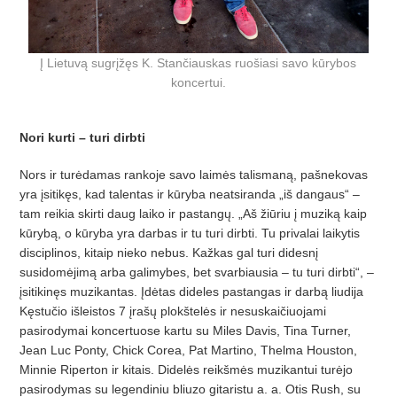
Į Lietuvą sugrįžęs K. Stančiauskas ruošiasi savo kūrybos
koncertui.
Nori kurti – turi dirbti
Nors ir turėdamas rankoje savo laimės talismaną, pašnekovas
yra įsitikęs, kad talentas ir kūryba neatsiranda „iš dangaus“ –
tam reikia skirti daug laiko ir pastangų. „Aš žiūriu į muziką kaip
kūrybą, o kūryba yra darbas ir tu turi dirbti. Tu privalai laikytis
disciplinos, kitaip nieko nebus. Kažkas gal turi didesnį
susidomėjimą arba galimybes, bet svarbiausia – tu turi dirbti“, –
įsitikinęs muzikantas. Įdėtas dideles pastangas ir darbą liudija
Kęstučio išleistos 7 įrašų plokštelės ir nesuskaičiuojami
pasirodymai koncertuose kartu su Miles Davis, Tina Turner,
Jean Luc Ponty, Chick Corea, Pat Martino, Thelma Houston,
Minnie Riperton ir kitais. Didelės reikšmės muzikantui turėjo
pasirodymas su legendiniu bliuzo gitaristu a. a. Otis Rush, su