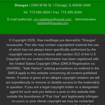
Draugas
/ 2345 W 56 St. / Chicago, IL 60636-1040
Tel: 773-585-9500 / Fax: 773-585-8284
E-mail (editorial):
vyr.redaktore@gmail.com
. Administrative:
rastine@draugas.org
© Copyright 2026, Visa medžiaga yra dienraščio "Draugas"
nuosavybė. This site may contain copyrighted material the use
of which has not always been specifically authorized by the
copyright owner. In accordance with section 512 of the U.S.
Copyright Act our contact information has been registered with
the United States Copyright Office (DMCA Registration no:
1042906). "Safe Harbor" noticing procedures as outlined in the
DMCA apply to this website concerning all content published
herein. If notice is given of an alleged copyright violation we will
act expeditiously to remove or disable access to the material(s)
in question. If you are a legal copyright holder or a designated
agent for such and you believe a post on this website falls
outside the boundaries of "Fair Use" and legitimately infringes
on yours or your clients copyright we may be contacted