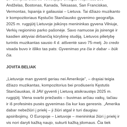
Andželas, Bostonas, Kanada, Teksasas, San Franciskas,
Vermontas, Ispanija ir galiausiai – Lietuva. Tai džiazo muzikanto
ir kompozitoriaus Kęstučio Stančiausko gyvenimo geografija.
2025 m. rugpjūtį Lietuvoje įsikūręs menininkas gyvena Vilniuje,
Verkių regioninio parko pašonėje. Savo namuose jis įsirengė ir
kasdien aktyviai dirbančią kūrybinę studiją. Lietuvos pilietybę
turintis muzikantas sausio 4 d. atšventė savo 75-metį. Jo
credo
visada buvo ir išliko tas pats:
Gyvenimas yra čia ir dabar – būk
čia.
JOVITA BELIAK
„Lietuvoje man gyventi geriau nei Amerikoje“, – drąsiai teigia
džiazo muzikantas, kompozitorius bei prodiuseris Kęstutis
Stančiauskas, iš JAV gyventi į Lietuvą atsikraustęs 2025 m.
rugpjūtį. Viena svarbi priežastis – buvimas arčiau vaikų, tačiau
ir iš profesinės pusės gyvenimas čia kur kas geresnis. „Amerika
dabar nebežiūri į priekį – ji žiūri atgal ir turi daugiau
apsiribojimų. O Europoje – Lietuvoje – menininkai žiūri į priekį ir
vis nori daryti kažką naujo, sukurti kažką įdomaus. Čia tiek