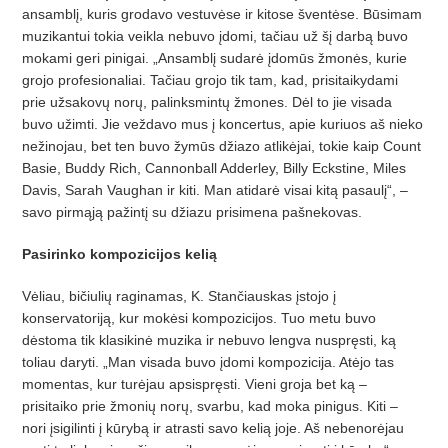
ansamblį, kuris grodavo vestuvėse ir kitose šventėse. Būsimam
muzikantui tokia veikla nebuvo įdomi, tačiau už šį darbą buvo
mokami geri pinigai. „Ansamblį sudarė įdomūs žmonės, kurie
grojo profesionaliai. Tačiau grojo tik tam, kad, prisitaikydami
prie užsakovų norų, palinksmintų žmones. Dėl to jie visada
buvo užimti. Jie veždavo mus į koncertus, apie kuriuos aš nieko
nežinojau, bet ten buvo žymūs džiazo atlikėjai, tokie kaip Count
Basie, Buddy Rich, Cannonball Adderley, Billy Eckstine, Miles
Davis, Sarah Vaughan ir kiti. Man atidarė visai kitą pasaulį“, –
savo pirmąją pažintį su džiazu prisimena pašnekovas.
Pasirinko kompozicijos kelią
Vėliau, bičiulių raginamas, K. Stančiauskas įstojo į
konservatoriją, kur mokėsi kompozicijos. Tuo metu buvo
dėstoma tik klasikinė muzika ir nebuvo lengva nuspręsti, ką
toliau daryti. „Man visada buvo įdomi kompozicija. Atėjo tas
momentas, kur turėjau apsispręsti. Vieni groja bet ką –
prisitaiko prie žmonių norų, svarbu, kad moka pinigus. Kiti –
nori įsigilinti į kūrybą ir atrasti savo kelią joje. Aš nebenorėjau