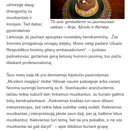
užmezgė daug
draugysčių su
muzikantais ir
75-asis gimtadienis su jauniausiais
kūrėjais. Tad dabar,
vaikais – Arija, Ąžuolu ir Akmėja.
gyvendamas
Lietuvoje, jis jaučiasi apsuptas nuostabių bendraminčių. „Čia
žmonės prisigalvoja smagių dalykų. Mane netgi padarė Užupio
Respublikos bosinių gitarų ambasadoriumi“, – juokiasi
pašnekovas, girdamas gerą lietuvių humoro jausmą, tuo pačiu
išlaikant profesionalumą.
Šiuo metu kaip tik yra derinamas Kęstučio pasirodymas
„Muzikos magijos“ klube Vilniuje sausio pabaigoje arba vasarį.
Norima surengti koncertą su K. Stančiausko aranžuotėmis,
tačiau reikia suburti tam tinkamus muzikantus, su kuriais galima
būtų bendradarbiauti. „Kiekvienas kraštas turi savo džiazo
interpretacijas, tad reikia labai subtiliai viską sudėti. Kiekvienas
muzikantas į interpretaciją įdeda savo dalį, per ją ‘kalbina’ kitus
muzikantus. Kiekvienas turi temą, bet tai yra pokalbis, ir ne visi
muzikantai tai gali daryti“, – apie iššūkius buriant grupę