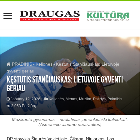
PRADINIS
-
Kelionės
-
Kęstutis Stančiauskas: Lietuvoje
gyventi geriau
Kęstutis Stančiauskas: Lietuvoje gyventi
geriau
January 12, 2026
Kelionės
,
Menas
,
Muzika
,
Patirtys
,
Pokalbis
3,053 Peržiūrų
Muzikanto gyvenimas – nuolatiniai „amerikietiški kalniukai“.
(Asmeninio albumo nuotraukos)
DP stovykla Šiaurės Vokietijoje, Čikaga, Niujorkas, Los