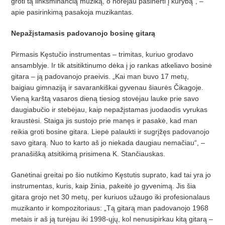
groti tą linksminančią muziką, o norėjau pasinerti į kūrybą“, –
apie pasirinkimą pasakoja muzikantas.
Nepažįstamasis padovanojo bosinę gitarą
Pirmasis Kęstučio instrumentas – trimitas, kuriuo grodavo
ansamblyje. Ir tik atsitiktinumo dėka į jo rankas atkeliavo bosinė
gitara – ją padovanojo praeivis. „Kai man buvo 17 metų,
baigiau gimnaziją ir savarankiškai gyvenau šiaurės Čikagoje.
Vieną karštą vasaros dieną tiesiog stovėjau lauke prie savo
daugiabučio ir stebėjau, kaip nepažįstamas juodaodis vyrukas
kraustėsi. Staiga jis sustojo prie manęs ir pasakė, kad man
reikia groti bosine gitara. Liepė palaukti ir sugrįžęs padovanojo
savo gitarą. Nuo to karto aš jo niekada daugiau nemačiau“, –
pranašišką atsitikimą prisimena K. Stančiauskas.
Ganėtinai greitai po šio nutikimo Kęstutis suprato, kad tai yra jo
instrumentas, kuris, kaip žinia, pakeitė jo gyvenimą. Jis šia
gitara grojo net 30 metų, per kuriuos užaugo iki profesionalaus
muzikanto ir kompozitoriaus: „Tą gitarą man padovanojo 1968
metais ir aš ją turėjau iki 1998-ųjų, kol nenusipirkau kitą gitarą –