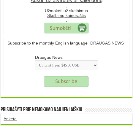
Aukoti už atvirutes ar kalendorių
.
Užmokėti už skelbimus
Skelbimų kainoraštis
.
Subscribe to the monthly English language
"DRAUGAS NEWS"
Draugas News
Prisirašyti prie nemokamo naujienlaiškio
Anketa