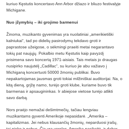
kuriuo Kęstutis koncertavo Ann Arbor džiazo ir bliuzo festivalyje
Michigane.
Nuo įžymybių – iki grojimo barmenui
Žinoma, muzikanto gyvenimas yra nuolatiniai „amerikietiški
kalniukai“, tad po didelių pasirodymų tekdavo groti ir
paprastose užeigose, o sėkmingi praeiti metai negarantavo
tokių pat naujųjų. Pokalbio metu Kęstutis kaip pavyzdį
prisimena savo koncertą 1971-aisiais. Tais metais jo draugas
nusipirko naujutėlį „Cadillac“, su kuriuo jie abu važiavo į
Michiganą koncertuoti 50000 žmonių publikai. Buvo
nepakartojamas jausmas groti tokiai milžiniškai auditorijai. Na, o
kitą dieną, grįžę namo, turėjo groti klube, kuriame buvo tik
barmenas ir apsaugininkas. Ir abiejose vietose turėjo atlikti
savo darbą.
Nors praėjo nemažai dešimtmečių, tačiau lengviau
muzikantams gyventi Amerikoje nepasidarė. „Amerika –
kapitalizmas. Jei nebus klausančių žmonių, neparduosi įrašų,
tai nieko ir nebus. Čia yra verslas. Amerika pasikeitė, ir dabar