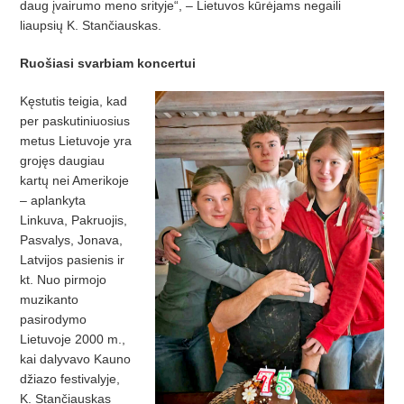
daug įvairumo meno srityje“, – Lietuvos kūrėjams negaili
liaupsių K. Stančiauskas.
Ruošiasi svarbiam koncertui
Kęstutis teigia, kad
per paskutiniuosius
metus Lietuvoje yra
grojęs daugiau
kartų nei Amerikoje
– aplankyta
Linkuva, Pakruojis,
Pasvalys, Jonava,
Latvijos pasienis ir
kt. Nuo pirmojo
muzikanto
pasirodymo
Lietuvoje 2000 m.,
kai dalyvavo Kauno
džiazo festivalyje,
K. Stančiauskas