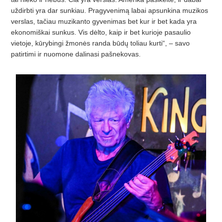
uždirbti yra dar sunkiau. Pragyvenimą labai apsunkina muzikos
verslas, tačiau muzikanto gyvenimas bet kur ir bet kada yra
ekonomiškai sunkus. Vis dėlto, kaip ir bet kurioje pasaulio
vietoje, kūrybingi žmonės randa būdų toliau kurti“, – savo
patirtimi ir nuomone dalinasi pašnekovas.