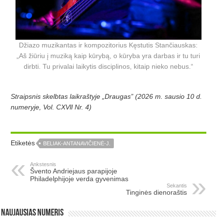
Džiazo muzikantas ir kompozitorius Kęstutis Stančiauskas:
„Aš žiūriu į muziką kaip kūrybą, o kūryba yra darbas ir tu turi
dirbti. Tu privalai laikytis disciplinos, kitaip nieko nebus.“
Straipsnis skelbtas laikraštyje „Draugas” (2026 m. sausio 10 d.
numeryje, Vol. CXVll Nr. 4)
Etiketės
BELIAK-ANTANAVIČIENĖ-J.
Ankstesnis
Švento Andriejaus parapijoje
Philadelphijoje verda gyvenimas
Sekantis
Tinginės dienoraštis
Naujausias numeris