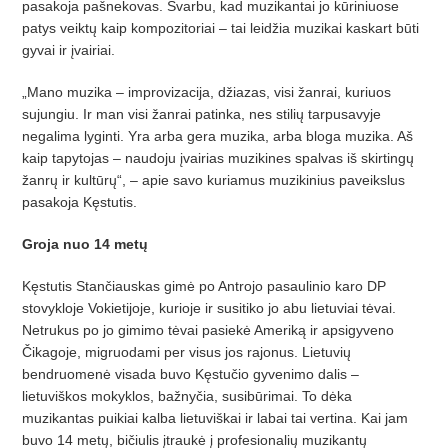
pasakoja pašnekovas. Svarbu, kad muzikantai jo kūriniuose
patys veiktų kaip kompozitoriai – tai leidžia muzikai kaskart būti
gyvai ir įvairiai.
„Mano muzika – improvizacija, džiazas, visi žanrai, kuriuos
sujungiu. Ir man visi žanrai patinka, nes stilių tarpusavyje
negalima lyginti. Yra arba gera muzika, arba bloga muzika. Aš
kaip tapytojas – naudoju įvairias muzikines spalvas iš skirtingų
žanrų ir kultūrų“, – apie savo kuriamus muzikinius paveikslus
pasakoja Kęstutis.
Groja nuo 14 metų
Kęstutis Stančiauskas gimė po Antrojo pasaulinio karo DP
stovykloje Vokietijoje, kurioje ir susitiko jo abu lietuviai tėvai.
Netrukus po jo gimimo tėvai pasiekė Ameriką ir apsigyveno
Čikagoje, migruodami per visus jos rajonus. Lietuvių
bendruomenė visada buvo Kęstučio gyvenimo dalis –
lietuviškos mokyklos, bažnyčia, susibūrimai. To dėka
muzikantas puikiai kalba lietuviškai ir labai tai vertina. Kai jam
buvo 14 metų, bičiulis įtraukė į profesionalių muzikantų