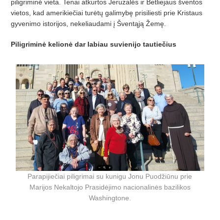
piligriminė vieta. Tenai atkurtos Jeruzalės ir Betliejaus šventos
vietos, kad amerikiečiai turėtų galimybę prisiliesti prie Kristaus
gyvenimo istorijos, nekeliaudami į Šventąją Žemę.
Piligriminė kelionė dar labiau suvienijo tautiečius
Parapijiečiai piligrimai su kunigu Jonu Puodžiūnu prie
Marijos Nekaltojo Prasidėjimo nacionalinės bazilikos
Washingtone.