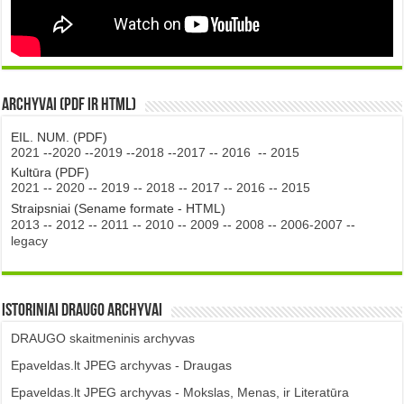
Archyvai (PDF ir HTML)
EIL. NUM. (PDF)
2021
--
2020
--
2019
--
2018
--
2017
--
2016
--
2015
Kultūra (PDF)
2021
--
2020
--
2019
--
2018
--
2017
--
2016
--
2015
Straipsniai (Sename formate - HTML)
2013
--
2012
--
2011
--
2010
--
2009
--
2008
--
2006-2007
--
legacy
Istoriniai DRAUGO Archyvai
DRAUGO skaitmeninis archyvas
Epaveldas.lt JPEG archyvas - Draugas
Epaveldas.lt JPEG archyvas - Mokslas, Menas, ir Literatūra