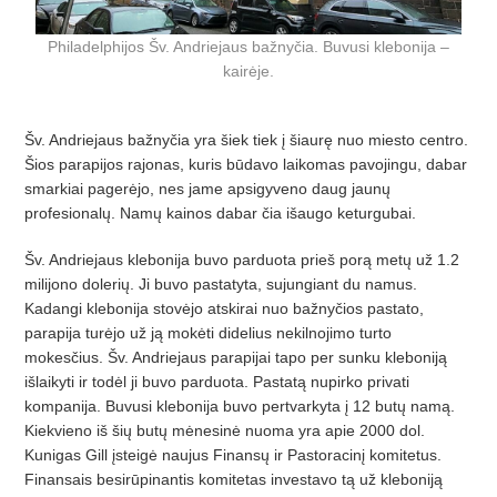
Philadelphijos Šv. Andriejaus bažnyčia. Buvusi klebonija –
kairėje.
Šv. Andriejaus bažnyčia yra šiek tiek į šiaurę nuo miesto centro.
Šios parapijos rajonas, kuris būdavo laikomas pavojingu, dabar
smarkiai pagerėjo, nes jame apsigyveno daug jaunų
profesionalų. Namų kainos dabar čia išaugo keturgubai.
Šv. Andriejaus klebonija buvo parduota prieš porą metų už 1.2
milijono dolerių. Ji buvo pastatyta, sujungiant du namus.
Kadangi klebonija stovėjo atskirai nuo bažnyčios pastato,
parapija turėjo už ją mokėti didelius nekilnojimo turto
mokesčius. Šv. Andriejaus parapijai tapo per sunku kleboniją
išlaikyti ir todėl ji buvo parduota. Pastatą nupirko privati
kompanija. Buvusi klebonija buvo pertvarkyta į 12 butų namą.
Kiekvieno iš šių butų mėnesinė nuoma yra apie 2000 dol.
Kunigas Gill įsteigė naujus Finansų ir Pastoracinį komitetus.
Finansais besirūpinantis komitetas investavo tą už kleboniją