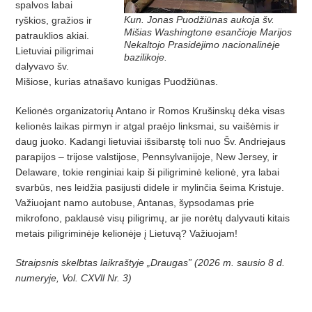
spalvos labai
Kun. Jonas Puodžiūnas aukoja šv.
ryškios, gražios ir
Mišias Washingtone esančioje Marijos
patrauklios akiai.
Nekaltojo Prasidėjimo nacionalinėje
Lietuviai piligrimai
bazilikoje.
dalyvavo šv.
Mišiose, kurias atnašavo kunigas Puodžiūnas.
Kelionės organizatorių Antano ir Romos Krušinskų dėka visas
kelionės laikas pirmyn ir atgal praėjo linksmai, su vaišėmis ir
daug juoko. Kadangi lietuviai išsibarstę toli nuo Šv. Andriejaus
parapijos – trijose valstijose, Pennsylvanijoje, New Jersey, ir
Delaware, tokie renginiai kaip ši piligriminė kelionė, yra labai
svarbūs, nes leidžia pasijusti didele ir mylinčia šeima Kristuje.
Važiuojant namo autobuse, Antanas, šypsodamas prie
mikrofono, paklausė visų piligrimų, ar jie norėtų dalyvauti kitais
metais piligriminėje kelionėje į Lietuvą? Važiuojam!
Straipsnis skelbtas laikraštyje „Draugas” (2026 m. sausio 8 d.
numeryje, Vol. CXVll Nr. 3)