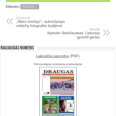
Etiketės
DUNČIA-J.
Ankstesnis
„Sibiro tremtys“– sukrečiantys
vokiečių fotografės liudijimai
Sekantis
Kęstutis Stančiauskas: Lietuvoje
gyventi geriau
Naujausias numeris
Laikraščio pavyzdys
(PDF)
Pirmi puslapiai nemokamai smalsuoliams