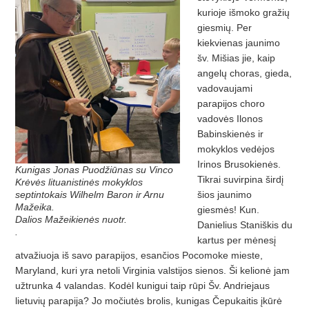
kurioje išmoko gražių
giesmių. Per
kiekvienas jaunimo
šv. Mišias jie, kaip
angelų choras, gieda,
vadovaujami
parapijos choro
vadovės Ilonos
Babinskienės ir
mokyklos vedėjos
Irinos Brusokienės.
Kunigas Jonas Puodžiūnas su Vinco
Tikrai suvirpina širdį
Krėvės lituanistinės mokyklos
šios jaunimo
septintokais Wilhelm Baron ir Arnu
Mažeika.
giesmės! Kun.
Dalios Mažeikienės nuotr.
Danielius Staniškis du
.
kartus per mėnesį
atvažiuoja iš savo parapijos, esančios Pocomoke mieste,
Maryland, kuri yra netoli Virginia valstijos sienos. Ši kelionė jam
užtrunka 4 valandas. Kodėl kunigui taip rūpi Šv. Andriejaus
lietuvių parapija? Jo močiutės brolis, kunigas Čepukaitis įkūrė