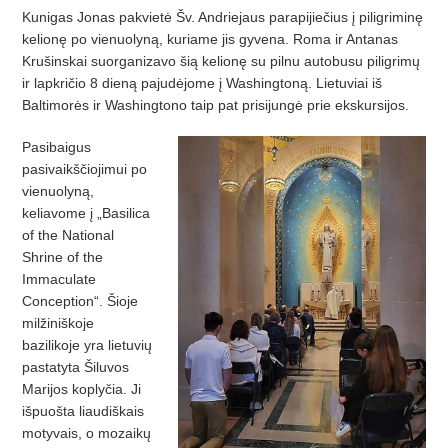
Kunigas Jonas pakvietė Šv. Andriejaus parapijiečius į piligriminę
kelionę po vienuolyną, kuriame jis gyvena. Roma ir Antanas
Krušinskai suorganizavo šią kelionę su pilnu autobusu piligrimų
ir lapkričio 8 dieną pajudėjome į Washingtoną. Lietuviai iš
Baltimorės ir Washingtono taip pat prisijungė prie ekskursijos.
Pasibaigus
pasivaikščiojimui po
vienuolyną,
keliavome į „Basilica
of the National
Shrine of the
Immaculate
Conception“. Šioje
milžiniškoje
bazilikoje yra lietuvių
pastatyta Šiluvos
Marijos koplyčia. Ji
išpuošta liaudiškais
motyvais, o mozaikų