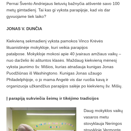
Pernai Švento Andriejaus lietuvių bažnyčia atšventė savo 100
metų gimtadienį. Tai kas gi vyksta parapijoje, kad vis dar
gyvuojame tiek laiko?
JONAS V. DUNČIA
Kiekvieną sekmadienį vyksta pamokos Vinco Krėvės
lituanistinėje mokykloje, kuri veikia parapijos
patalpose. Mokykloje mokosi apie 40 įvairaus amžiaus vaikų –
nuo darželio iki aštuntos klasės. Maždaug kiekvieną mėnesį
vyksta jaunimo šv. Mišios, kurias atnašauja kunigas Jonas
Puodžiūnas iš Washingtono. Kunigas Jonas užaugo
Philadelphijoje, o jo mama Angelė vis dar ruošia kavą ir
organizuoja užkandžius parapijos salėje po kiekvienų šv. Mišių.
Į parapiją sukviečia šeimų ir tikėjimo tradicijos
Daug mokyklos vaikų
vasaros metu
stovyklauja Neringos
stovykloje Vermonte,