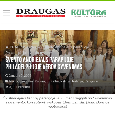
PRADINIS
-
Istorija
-
Švento Andriejaus parapijoje
Philadelphijoje verda gyvenimas
Švento Andriejaus parapijoje
Philadelphijoje verda gyvenimas
January 9, 2026
Istorija
,
Jaunimas
,
Kultūra
,
LT Kalba
,
Patirtys
,
Religija
,
Renginiai
3,031 Peržiūrų
Šv. Andriejaus lietuvių parapijoje 2025 metų rugpjūtį po Sutvirtinimo
sakramento, kurį suteikė vyskupas Efren Esmilla. (Jono Dunčios
nuotraukos)