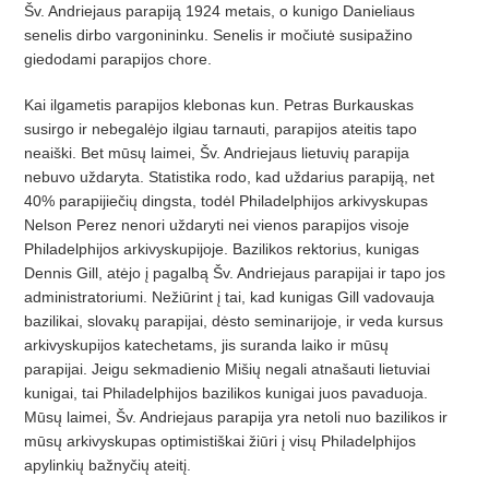
Šv. Andriejaus parapiją 1924 metais, o kunigo Danieliaus
senelis dirbo vargonininku. Senelis ir močiutė susipažino
giedodami parapijos chore.
Kai ilgametis parapijos klebonas kun. Petras Burkauskas
susirgo ir nebegalėjo ilgiau tarnauti, parapijos ateitis tapo
neaiški. Bet mūsų laimei, Šv. Andriejaus lietuvių parapija
nebuvo uždaryta. Statistika rodo, kad uždarius parapiją, net
40% parapijiečių dingsta, todėl Philadelphijos arkivyskupas
Nelson Perez nenori uždaryti nei vienos parapijos visoje
Philadelphijos arkivyskupijoje. Bazilikos rektorius, kunigas
Dennis Gill, atėjo į pagalbą Šv. Andriejaus parapijai ir tapo jos
administratoriumi. Nežiūrint į tai, kad kunigas Gill vadovauja
bazilikai, slovakų parapijai, dėsto seminarijoje, ir veda kursus
arkivyskupijos katechetams, jis suranda laiko ir mūsų
parapijai. Jeigu sekmadienio Mišių negali atnašauti lietuviai
kunigai, tai Philadelphijos bazilikos kunigai juos pavaduoja.
Mūsų laimei, Šv. Andriejaus parapija yra netoli nuo bazilikos ir
mūsų arkivyskupas optimistiškai žiūri į visų Philadelphijos
apylinkių bažnyčių ateitį.