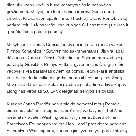
didžiuliu kranu kryžius buvo pastatytas šalia bažnyčios
gražiame darželyje, pro kurį praeina ir pravažiuoja daug
žmonių. Kraną nuomojanti firma, Thackray Crane Rental, viską
padarė veltui, tik paprašė, kad kunigas Gill pasimelstų už juos ir
„padėtų jiems patekti į dangų“.
Mokytojas dr. Jonas Dunčia jau dvidešimt metų ruošia vaikus
Pirmos Komunijos ir Sutvirtinimo sakramentams. Jis yra labai
dėkingas už naujai išleistą Sutvirtinimo Sakramento vadovėlį,
parašytą Grasildos Reinys-Petkus, gyvenančios Čikagoje. Šis
vadovėlis yra parašytas dviem kalbomis, lietuviškai ir angliškai,
tai labai padeda vaikams geriau suprasti dėstomą medžiagą.
Milžiniško darbo pareikalavusį vadovėlį patvirtino arkivyskupas
Lionginas Virbalas SJ, LVK delegatas išeivijos sielovadai.
Kunigas Jonas Puodžiūnas praleido nemažai metų Romoje,
eidamas aukštas pareigas pranciškonų vadovybėje, bet šiuo
metu atsikraustė į Washingtoną, kur jis eina „Board of the
Franciscan Foundation for the Holy Land“ prezidento pareigas.
Vienuolyne Washingtone, kuriame jis gyvena, yra garsi katalikų