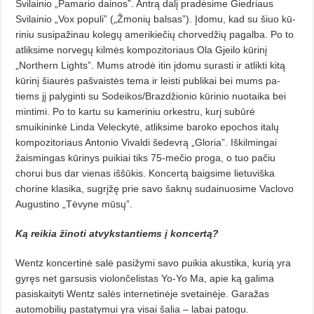
Svilainio „Pamario dainos”. Antrą dalį pradėsime Gied­riaus
Svilainio „Vox populi” („Žmo­nių balsas”). Įdomu, kad su šiuo kū­
riniu susipažinau kolegų amerikie­čių chorvedžių pagalba. Po to
atliksime norvegų kilmės kompozitoriaus Ola Gjeilo kūrinį
„Northern Lights”. Mums atrodė itin įdomu surasti ir atlikti kitą
kūrinį šiaurės pašvaistės tema ir leisti publikai bei mums pa­
tiems jį palyginti su Sodeikos/Braz­džionio kūrinio nuotaika bei
mintimi. Po to kartu su kameriniu orkest­ru, kurį subūrė
smuikininkė Linda Ve­leckytė, atliksime baroko epochos italų
kompozitoriaus Antonio Vivaldi šedevrą „Gloria”. Iškilmingai
žaismingas kūrinys puikiai tiks 75-mečio proga, o tuo pačiu
chorui bus dar vie­nas iššūkis. Koncertą baigsime lietuviška
chorine klasika, sugrįžę prie savo šaknų sudainuosime Vaclovo
Augustino „Tėvyne mūsų”.
Ką reikia žinoti atvykstan­tiems į koncertą?
Wentz koncertinė salė pasižymi savo puikia akustika, kurią yra
gyręs net garsusis violončelistas Yo-Yo Ma, apie ką galima
pasiskaityti Wentz salės internetinėje svetainėje. Gara­žas
automobilių pastatymui yra visai šalia – labai patogu.