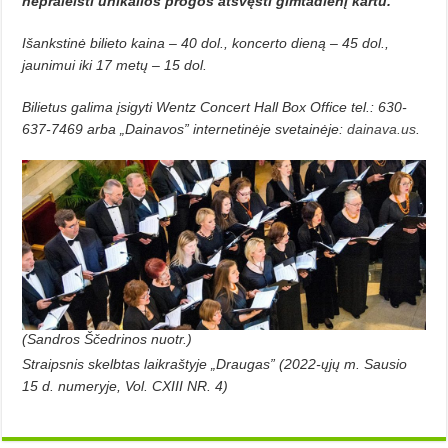
nepraleisti unikalios progos atšvęsti gimtadienį kartu.
Išankstinė bilieto kaina – 40 dol., koncerto dieną – 45 dol.,
jaunimui iki 17 metų – 15 dol.
Bilietus galima įsigyti Wentz Concert Hall Box Office tel.: 630-
637-7469 arba „Dainavos” internetinėje svetainėje:
dainava.us
.
(Sandros Ščedrinos nuotr.)
Straipsnis skelbtas laikraštyje „Draugas” (2022-ųjų m. Sausio
15 d. numeryje, Vol. CXIII NR. 4)