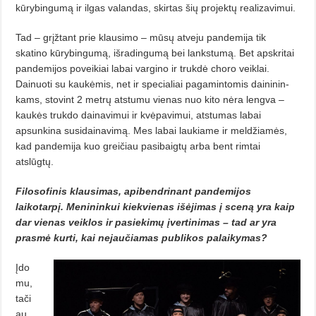
kūrybingumą ir ilgas valandas, skirtas šių projektų realizavimui.
Tad – grįžtant prie klausimo – mūsų atveju pan­­demija tik
skatino kūrybingumą, išradingumą bei lanks­tumą. Bet apskritai
pandemijos poveikiai labai vargino ir trukdė cho­ro veiklai.
Dainuoti su kaukėmis, net ir specialiai pagamintomis daininin­
kams, stovint 2 metrų atstumu vienas nuo kito nėra lengva –
kaukės trukdo dainavimui ir kvėpavimui, atstumas labai
apsunkina susidainavimą. Mes labai laukiame ir meldžiamės,
kad pan­demija kuo greičiau pasibaigtų arba bent rimtai
atslūgtų.
Filosofinis klausimas, apibendrinant pandemijos
laikotarpį. Me­nininkui kiekvienas išėjimas į sceną yra kaip
dar vienas veiklos ir pasiekimų įvertinimas – tad ar yra
prasmė kurti, kai nejaučiamas publikos palaikymas?
Įdo
mu,
tači
au