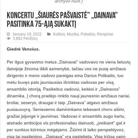
archyvo nuot.)
Koncertu „Šiaurės pašvaistė” „Dainava”
pasitinka 75-ąją sukaktį
January 19, 2022
Kultūra
,
Muzika
,
Pokalbis
,
Renginiai
3,882 Peržiūrų
Giedrė Vencius.
Per ilgus gyvavimo metus „Dai­na­vai” vadovavo ne viena lietuvių
išei­vijoje žinoma iškili asmenybė, ta­čiau vos ne pusę amžiaus
dirigento ir meno vadovo pareigas eina Darius Po­likaitis, tuo
metu buvęs pats jauniausias išrinktas vadovas per visą
ansamblio istoriją. Pasikeitus vado­vui, keitėsi ir „Dainavos”
dinamika. Į chorą pradėjo rinktis nauji jaunesnio amžiaus nariai,
broliai, seserys, drau­gai ir taip „Dainava” atgavo am­žiaus
pusiausvyrą. Seniesiems daini­ninkams tebesant choro ašimi,
gražiai įsijungė ir jaunimas. Vadovas ir an­samblis augo kartu,
atsirado ambicijos vis profesionaliau dainuoti, „įvei­kiant” gal ir
per sunkius kūri­nius mėgėjams. Žiūrint iš laiko perspektyvos,
visa tai pasiteisino. „Dai­na­va” yra pastebėta. Visą triūsą vai­ni­