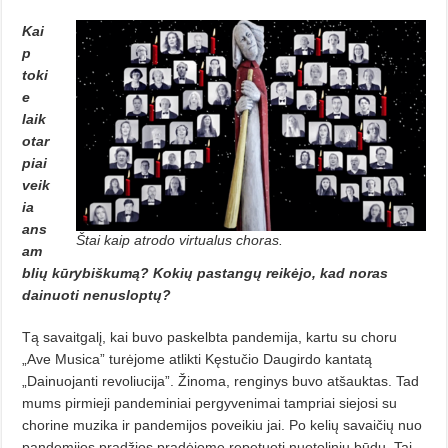
Kai
p
toki
e
laik
otar
piai
veik
ia
ans
Štai kaip atrodo virtualus choras.
am
blių kūrybiškumą? Kokių pastangų reikėjo, kad noras
dainuoti nenusloptų?
Tą savaitgalį, kai buvo paskelbta pandemija, kartu su choru
„Ave Mu­si­ca” turėjome atlikti Kęstučio Dau­girdo kantatą
„Dainuojanti revoliucija”. Žinoma, renginys buvo atšauktas. Tad
mums pirmieji pan­deminiai pergyvenimai tampriai siejosi su
cho­rine muzika ir pandemijos povei­kiu jai. Po kelių savaičių nuo
pande­mijos pradžios pradėjome repetuoti nuotoliniu būdu. Tai