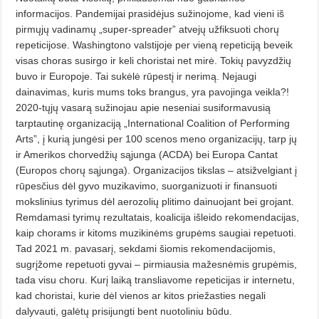
informacijos. Pandemijai prasidėjus sužinojome, kad vieni iš
pirmųjų vadinamų „su­per-spreader” atvejų užfiksuoti chorų
repeticijose. Washingtono valstijoje per vieną repeticiją beveik
visas cho­ras susirgo ir keli choristai net mirė. Tokių pavyzdžių
buvo ir Europoje. Tai sukėlė rūpestį ir nerimą. Nejaugi
dainavimas, kuris mums toks brangus, yra pavojinga veikla?!
2020-tųjų vasarą sužinojau apie neseniai susiformavusią
tarptautinę organizaciją „International Coalition of Perfor­ming
Arts”, į kurią jungėsi per 100 sce­nos meno organizacijų, tarp jų
ir Amerikos chorvedžių sąjunga (ACDA) bei Europa Cantat
(Europos chorų sąjunga). Organizacijos tikslas – atsižvelgiant į
rūpesčius dėl gyvo muzikavimo, suorganizuoti ir finansuoti
mokslinius tyrimus dėl aerozolių plitimo dainuojant bei grojant.
Remdamasi tyrimų rezultatais, koalicija išleido rekomendacijas,
kaip cho­rams ir kitoms muzikinėms grupėms saugiai repetuoti.
Tad 2021 m. pavasa­rį, sekdami šiomis rekomendacijo­mis,
sugrįžome repetuoti gyvai – pirmiausia mažesnėmis grupėmis,
tada visu choru. Kurį laiką transliavome repeticijas ir internetu,
kad choristai, kurie dėl vienos ar kitos priežas­ties negali
dalyvauti, galėtų prisijungti bent nuotoliniu būdu.