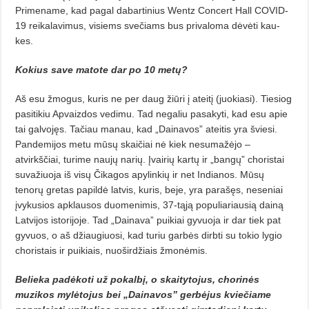
Primename, kad pagal dabartinius Wentz Concert Hall COVID-
19 reikalavimus, visiems svečiams bus privaloma dėvėti kau­
kes.
Kokius save matote dar po 10 metų?
Aš esu žmogus, kuris ne per daug žiūri į ateitį (juokiasi). Tiesiog
pasiti­kiu Apvaizdos vedimu. Tad negaliu pasakyti, kad esu apie
tai galvojęs. Ta­čiau manau, kad „Dainavos” ateitis yra šviesi.
Pandemijos metu mūsų skaičiai nė kiek nesumažėjo –
atvirkščiai, turime naujų narių. Įvai­rių kartų ir „bangų” choristai
suvažiuoja iš visų Čikagos apylinkių ir net Indianos. Mūsų
tenorų gretas papildė latvis, kuris, beje, yra parašęs, neseniai
įvykusios apklausos duomeni­mis, 37-tąją populiariausią dainą
Lat­vijos istorijoje. Tad „Dainava” puikiai gyvuoja ir dar tiek pat
gyvuos, o aš džiaugiuosi, kad turiu garbės dirbti su tokio lygio
choristais ir puikiais, nuoširdžiais žmonėmis.
Belieka padėkoti už pokalbį, o skaitytojus, chorinės
muzikos my­lėtojus bei „Dainavos” gerbėjus kvie­čiame