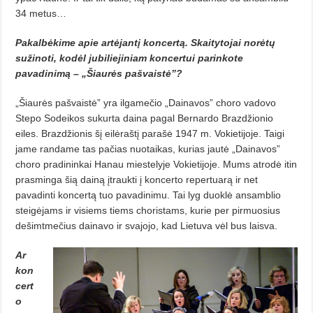
34 metus…
Pakalbėkime apie artėjantį kon­certą. Skaitytojai norėtų
suži­noti, kodėl jubiliejiniam koncertui parinkote
pavadinimą – „Šiaurės pašvaistė”?
„Šiaurės pašvaistė” yra ilgame­čio „Dainavos” choro vadovo
Stepo Sodeikos sukurta daina pagal Ber­nar­do Brazdžionio
eiles. Brazdžionis šį eilėraštį parašė 1947 m. Vokietijoje. Taigi
jame randame tas pačias nuotaikas, kurias jautė „Dainavos”
choro pradininkai Hanau miestelyje Vokie­tijoje. Mums atrodė itin
prasminga šią dainą įtraukti į koncerto repertua­rą ir net
pavadinti koncertą tuo pa­vadinimu. Tai lyg duoklė ansamblio
steigėjams ir visiems tiems choristams, kurie per pirmuosius
dešimtmečius dainavo ir svajojo, kad Lietu­va vėl bus laisva.
Ar
kon
cert
o