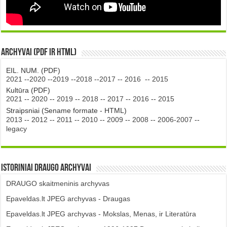
Archyvai (PDF ir HTML)
EIL. NUM. (PDF)
2021
--
2020
--
2019
--
2018
--
2017
--
2016
--
2015
Kultūra (PDF)
2021
--
2020
--
2019
--
2018
--
2017
--
2016
--
2015
Straipsniai (Sename formate - HTML)
2013
--
2012
--
2011
--
2010
--
2009
--
2008
--
2006-2007
--
legacy
Istoriniai DRAUGO Archyvai
DRAUGO skaitmeninis archyvas
Epaveldas.lt JPEG archyvas - Draugas
Epaveldas.lt JPEG archyvas - Mokslas, Menas, ir Literatūra