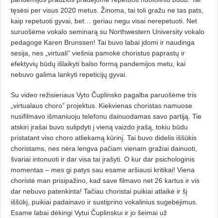
tęsėsi per visus 2020 metus. Žinoma, tai toli gražu ne tas pats,
kaip repetuoti gyvai, bet… ge­riau negu visai nerepetuoti. Net
suruošėme vokalo seminarą su North­western University vokalo
peda­goge Karen Brunssen! Tai buvo la­bai įdomi ir naudinga
sesija, nes „virtuali” viešnia pamokė choristus pa­pras­tų ir
efektyvių būdų išlaikyti bal­so formą pandemijos metu, kai
nebuvo galima lankyti repeticijų gyvai.
Su video režisieriaus Vyto Čup­linsko pagalba paruošėme tris
„virtualaus choro” projektus. Kiekvienas choristas namuose
nusifilmavo išmaniuoju telefonu dainuodamas savo par­tiją. Tie
atskiri įrašai buvo sulip­dyti į vieną vaizdo įrašą, tokiu būdu
pristatant viso choro atliekamą kūri­nį. Tai buvo didelis iššūkis
choristams, nes nėra lengva pačiam vienam gražiai dainuoti,
švariai intonuoti ir dar visa tai įrašyti. O kur dar psicho­loginis
momentas – mes gi patys sau esame aršiausi kritikai! Viena
choristė man prisipažino, kad save filmavo net 26 kartus ir vis
dar nebuvo patenkinta! Tačiau choristai puikiai atlaikė ir šį
iššūkį, puikiai padainavo ir sustiprino vokalinius sugebėjimus.
Esame labai dėkingi Vytui Čuplins­kui ir jo šeimai už