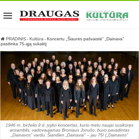
PRADINIS
-
Kultūra
-
Koncertu „Šiaurės pašvaistė” „Dainava”
pasitinka 75-ąją sukaktį
1946 m. birželio 9 d. įvyko koncertas, kurio metu naujai susikūręs
ansamblis, vadovaujamas Broniaus Jonušo, buvo pavadintas
„Dainavos” vardu. Šiandien „Dainavai” – jau 75! („Dainavos”