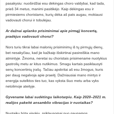
pasakysiu: nuošir­džiai esu dėkingas choro valdybai, kad tada,
prieš 34 metus, manimi pasitikėjo. Kaip dėkingas esu ir
pirmiesiems choristams, kurių dėka aš pats augau, mokiausi
vadovauti chorui ir tobulėjau.
Ar dažnai aplanko prisiminimai apie pirmąjį koncertą,
pradė­jus vadovauti chorui?
Nors turiu tikrai labai malonių prisiminimų iš tų pirmųjų dienų,
bet nesakyčiau, kad jie kažkaip išskirtinai pasireiškia mano
atmintyje. Ži­noma, neretai su choristais prisimename nuotykius
gastrolių metu ar ki­tus nutikimus. Smagu kartais pa­siklausyti
senų koncertinių įrašų. Ta­čiau apskritai aš esu žmogus, kuris
per daug negalvoja apie praeitį. Daž­niausiai mano mintys ir
energija su­telktos ties tuo, kas vyksta šiuo metu arba vyks
netolimoje ateityje.
Gyvename labai sudėtingu lai­kotarpiu. Kaip 2020–2021 m.
realijos pakeitė ansamblio vibracijas ir nuotaikas?
Nuotaikų būta visokių, priklausomai nuo gaunamos