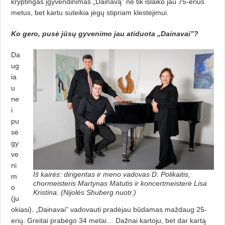
kryptingas įgyvendinimas „Dainavą” ne tik išlaiko jau 75-erius
metus, bet kartu suteikia jėgų stipriam klestėjimui.
Ko gero, pusė jūsų gyvenimo jau atiduota „Dainavai”?
Da
ug
ia
u
ne
i
pu
sė
gy
ve
ni
Iš kairės: dirigentas ir meno vadovas D. Polikaitis,
m
chormeisteris Martynas Matutis ir koncertmeisterė Lisa
o
Kristina. (Nijolės Shuberg nuotr.)
(ju
o­kiasi). „Dainavai” vadovauti pradėjau būdamas maždaug 25-
erių. Grei­tai prabėgo 34 metai… Dažnai kartoju, bet dar kartą