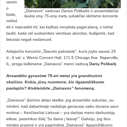
venim
o
„Dainavos” vadovas Darius Polikaitis ir ansambliečiai
būdo,
lau­kia visų 75-erių metų sukakčiai skirtame koncerte.
neliūd
ėti ir nepradėti irti, kai kažkas nevyksta pagal planą, o tvirtai
laukti, kada vėl suskambės vientisas akordas, liudijantis, kad
lietuviai negali nedainuoti.
Artėjančio koncerto „Šiaurės pa­švaistė”, kuris įvyks sausio 29
d., 6 val. v. Wentz Concert Hall, 171 E Chi­cago Ave. Naperville,
IL, proga kalbiname „Dainavos” meno vadovą
Darių Polikaitį
.
Ansamblio gyvavime 75-eri me­tai yra grandiozinis
skaičius. Kokia, jūsų nuomone, šio ilgaam­žiškumo
paslaptis? Atskleiskite „Dainavos” fenomeną.
„Dainavos” įkūrimo aktas skelbė, jog ansamblis sukurtas „su
mintimi, kad dabartinėje nedalioje geriausia vaiko dovana savo
motinai – Ken­čiančiai Lietuvai – yra darbas meno darbuotojų
eilėse, pasirinkus šūkį ’Su daina į laisvę!’” Galvoju, jog šios
minties prasmė ir yra pagrindinė „Dai­navos” ilgaamžiškumo