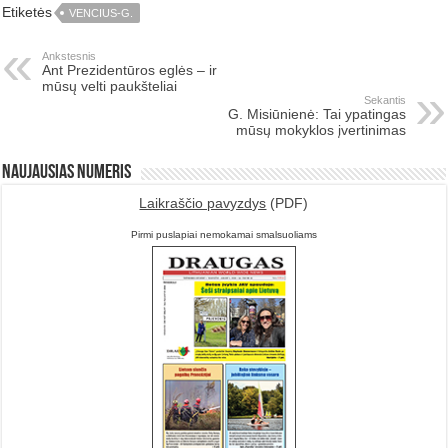
Etiketės
VENCIUS-G.
Ankstesnis
Ant Prezidentūros eglės – ir
mūsų velti paukšteliai
Sekantis
G. Misiūnienė: Tai ypatingas
mūsų mokyklos įvertinimas
Naujausias numeris
Laikraščio pavyzdys
(PDF)
Pirmi puslapiai nemokamai smalsuoliams