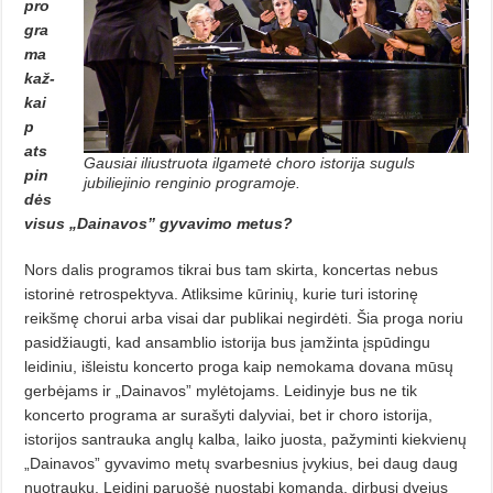
pro
gra
ma
kaž­
kai
p
ats
Gausiai iliustruota ilgametė choro istorija suguls
pin
jubiliejinio renginio programoje.
dės
visus „Dainavos” gy­vavimo metus?
Nors dalis programos tikrai bus tam skirta, koncertas nebus
istorinė retrospektyva. Atliksime kūrinių, ku­rie turi istorinę
reikšmę chorui arba visai dar publikai negirdėti. Šia proga noriu
pasidžiaugti, kad ansamblio istorija bus įamžinta įspūdingu
leidiniu, išleistu koncerto proga kaip nemokama dovana mūsų
gerbėjams ir „Dainavos” mylėtojams. Leidinyje bus ne tik
koncerto programa ar surašyti dalyviai, bet ir choro isto­rija,
istorijos santrauka anglų kalba, laiko juosta, pažyminti kiekvienų
„Dainavos” gyvavimo metų svarbes­nius įvykius, bei daug daug
nuotrau­kų. Leidinį paruošė nuostabi komanda, dirbusi dvejus