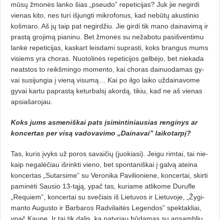
mūsų žmonės lanko šias „pseudo” repeticijas? Juk jie ne­girdi
vienas kito, nes turi išjungti mik­rofonus, kad nebūtų akustinio
košmaro. Aš jų taip pat negirdžiu. Jie girdi tik mano dainavimą ir
prastą gro­jimą pianinu. Bet žmonės su ne­žabotu pasišventimu
lankė repeticijas, kaskart leisdami suprasti, koks brangus mums
visiems yra choras. Nuotolinės repeticijos gelbėjo, bet nie­kada
neatstos to reikšmingo mo­mento, kai choras dainuodamas gy­
vai susijungia į vieną visumą… Kai po ilgo laiko uždainavome
gyvai kar­tu paprastą keturbalsį akordą, tikiu, kad ne aš vienas
apsiašarojau.
Koks jums asmeniškai pats įsimintiniausias renginys ar
koncertas per visą vadovavimo „Dai­na­vai” laikotarpį?
Tas, kuris įvyks už poros savai­čių (juokiasi). Jeigu rimtai, tai nie­
kaip negalėčiau išrinkti vieno, bet spontaniškai į galvą ateina
koncertas „Sutarsime” su Veronika Pavilionie­ne, koncertai, skirti
paminėti Sausio 13-tąją, ypač tas, kuriame atlikome Durufle
„Requiem”, koncertai su sve­čiais iš Lietuvos ir Lietuvoje, „Žygi­
manto Augusto ir Barbaros Radvilai­tės Legendos” spektakliai,
ypač Kau­ne. Ir tai tik dalis, ką patyriau būda­mas su ansambliu