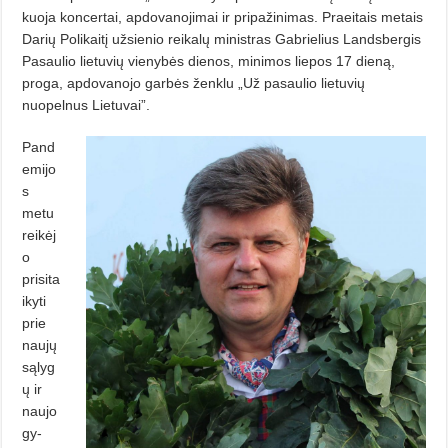
kuoja koncertai, apdovanojimai ir pripažinimas. Praeitais metais
Darių Polikaitį užsienio reikalų ministras Gabrielius Landsbergis
Pasaulio lie­tuvių vienybės dienos, minimos lie­pos 17 dieną,
proga, apdovanojo gar­bės ženklu „Už pasaulio lietuvių
nuopelnus Lietuvai”.
Pand
emijo
s
metu
reikėj
o
prisita
ikyti
prie
naujų
sąlyg
ų ir
naujo
gy­