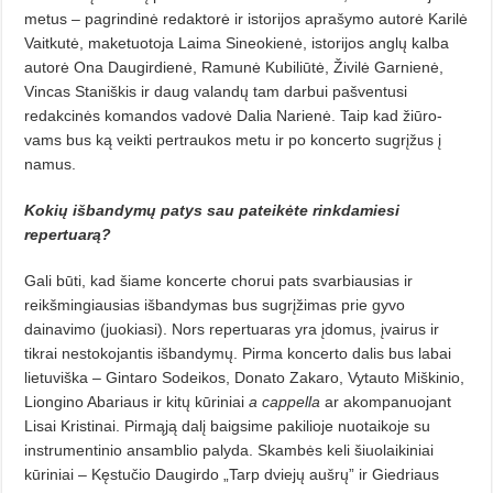
metus – pagrindinė redaktorė ir istorijos aprašymo au­to­rė Karilė
Vaitkutė, maketuotoja Lai­ma Sineokienė, istorijos anglų kalba
autorė Ona Daugirdienė, Ramunė Kubiliūtė, Živilė Garnienė,
Vincas Sta­niškis ir daug valandų tam darbui pašventusi
redakcinės komandos va­dovė Dalia Narienė. Taip kad žiūro­
vams bus ką veikti pertraukos metu ir po koncerto sugrįžus į
namus.
Kokių išbandymų patys sau pateikėte rinkdamiesi
repertuarą?
Gali būti, kad šiame koncerte chorui pats svarbiausias ir
reikšmingiausias išbandymas bus sugrįžimas prie gyvo
dainavimo (juokiasi). Nors repertuaras yra įdomus, įvairus ir
tikrai nestokojantis išbandymų. Pir­ma koncerto dalis bus labai
lietuviška – Gintaro Sodeikos, Donato Zaka­ro, Vytauto Miškinio,
Liongino Aba­riaus ir kitų kūriniai
a cappella
ar akompanuojant
Lisai Kristinai. Pirmą­ją dalį baigsime pakilioje nuotaikoje su
instrumentinio ansamblio palyda. Skambės keli šiuolaikiniai
kūriniai – Kęstučio Daugirdo „Tarp dviejų auš­rų” ir Giedriaus