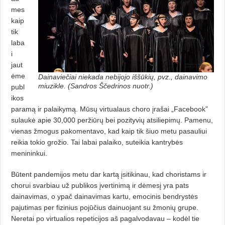
mes
kaip
tik
laba
i
jaut
ėme
Dainaviečiai niekada nebijojo iššūkių, pvz., dainavimo
miuzikle. (Sandros Ščedrinos nuotr.)
publ
ikos
paramą ir palaiky­mą. Mūsų virtualaus choro įrašai „Facebook”
sulaukė apie 30,000 per­žiūrų bei pozityvių atsiliepimų. Pa­menu,
vienas žmogus pakomentavo, kad kaip tik šiuo metu pasauliui
rei­kia tokio grožio. Tai labai palaiko, su­teikia kantrybės
menininkui.
Būtent pandemijos metu dar kar­tą įsitikinau, kad choristams ir
chorui svarbiau už publikos įvertinimą ir dėmesį yra pats
dainavimas, o ypač dainavimas kartu, emocinis bendrystės
pajutimas per fizinius pojūčius dainuojant su žmonių grupe.
Neretai po virtualios repeticijos aš pagalvodavau – kodėl tie