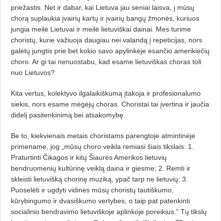
priežas­tis. Net ir dabar, kai Lietuva jau seniai laisva, į mūsų
chorą suplaukia įvai­rių kartų ir įvairių bangų žmo­nės, kuriuos
jungia meilė Lietuvai ir meilė lietuviškai dainai. Mes turime
choristų, kurie važiuoja daugiau nei valandą į repeticijas, nors
galėtų jungtis prie bet kokio savo apylinkėje esančio amerikiečių
choro. Ar gi tai nenuostabu, kad esame lietuviškas choras toli
nuo Lietuvos?
Kita vertus, kolektyvo ilgalaikiš­kumą įtakoja ir profesionalumo
sie­kis, nors esame mėgėjų choras. Cho­ris­tai tai įvertina ir jaučia
didelį pa­sitenkinimą bei atsakomybę.
Be to, kiekvienais metais choristams parengtoje atmintinėje
primename, jog „mūsų choro veikla remiasi šiais tikslais: 1.
Praturtinti Čika­gos ir kitų Šiaurės Amerikos lietuvių
bendruomenių kultūrinę veiklą dai­na ir giesme; 2. Remti ir
skleisti lietuvišką chorinę muziką, ypač tarp ne lietuvių; 3.
Puoselėti ir ugdyti vidines mūsų choristų tautiškumo,
kūrybingumo ir dvasiškumo vertybes, o taip pat patenkinti
socialinio bendravimo lietuviškoje aplinkoje poreikius.” Tų tikslų