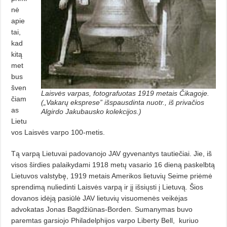
nė
apie
tai,
kad
kitą
met
bus
šven
Laisvės varpas, fotografuotas 1919 metais Čikagoje.
čiam
(„Vakarų eksprese” išspausdinta nuotr., iš privačios
as
Algirdo Jakubausko kolekcijos.)
Lietu
vos Laisvės varpo 100-metis.
Tą varpą Lietuvai padovanojo JAV gyvenantys tautiečiai. Jie, iš
visos širdies palaikydami 1918 metų vasario 16 dieną paskelbtą
Lietuvos valstybę, 1919 metais Amerikos lietuvių Seime priėmė
sprendimą nuliedinti Laisvės varpą ir jį išsiųsti į Lietuvą. Šios
dovanos idėją pasiūlė JAV lietuvių visuomenės veikėjas
advokatas Jonas Bagdžiūnas-Borden. Sumanymas buvo
paremtas garsiojo Philadelphijos varpo Liberty Bell,
kuriuo