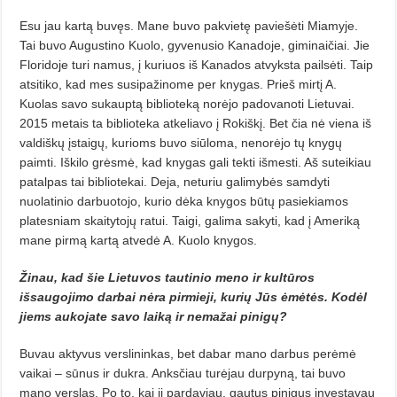
Esu jau kartą buvęs. Mane buvo pakvietę paviešėti Miamyje.
Tai buvo Augustino Kuolo, gyvenusio Kanadoje, giminaičiai. Jie
Floridoje turi namus, į kuriuos iš Kanados atvyksta pailsėti. Taip
atsitiko, kad mes susipažinome per knygas. Prieš mirtį A.
Kuolas savo sukauptą biblioteką norėjo padovanoti Lietuvai.
2015 metais ta biblioteka atkeliavo į Rokiškį. Bet čia nė viena iš
valdiškų įstaigų, kurioms buvo siūloma, nenorėjo tų knygų
paimti. Iškilo grėsmė, kad knygas gali tekti išmesti. Aš suteikiau
patalpas tai bibliotekai. Deja, neturiu galimybės samdyti
nuolatinio darbuotojo, kurio dėka knygos būtų pasiekiamos
platesniam skaitytojų ratui. Taigi, galima sakyti, kad į Ameriką
mane pirmą kartą atvedė A. Kuolo knygos.
Žinau, kad šie Lietuvos tautinio meno ir kultūros
išsaugojimo darbai nėra pirmieji, kurių Jūs ėmėtės. Kodėl
jiems aukojate savo laiką ir nemažai pinigų?
Buvau aktyvus verslininkas, bet dabar mano darbus perėmė
vaikai – sūnus ir dukra. Anksčiau turėjau durpyną, tai buvo
mano verslas. Po to, kai jį pardaviau, gautus pinigus investavau