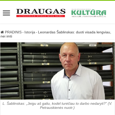
PRADINIS
-
Istorija
-
Leonardas Šablinskas: duoti visada lengviau,
nei imti
L. Šablinskas: „Jeigu aš galiu, kodėl turėčiau to darbo nedaryti?” (V.
Petrauskienės nuotr.)