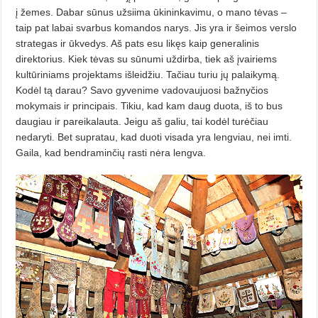
į žemes. Dabar sūnus užsiima ūkininkavimu, o mano tėvas –
taip pat labai svarbus komandos narys. Jis yra ir šeimos verslo
strategas ir ūkvedys. Aš pats esu likęs kaip generalinis
direktorius. Kiek tėvas su sūnumi uždirba, tiek aš įvairiems
kultūriniams projektams išleidžiu. Tačiau turiu jų palaikymą.
Kodėl tą darau? Savo gyvenime vadovaujuosi bažnyčios
mokymais ir principais. Tikiu, kad kam daug duota, iš to bus
daugiau ir pareikalauta. Jeigu aš galiu, tai kodėl turėčiau
nedaryti. Bet supratau, kad duoti visada yra lengviau, nei imti.
Gaila, kad bendraminčių rasti nėra lengva.