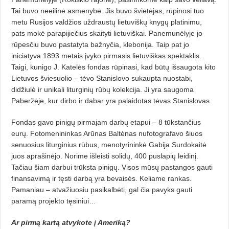
Tai buvo neeilinė asmenybė. Jis buvo švietėjas, rūpinosi tuo
metu Rusijos valdžios uždraustų lietuviškų knygų platinimu,
pats mokė parapijiečius skaityti lietuviškai. Panemunėlyje jo
rūpesčiu buvo pastatyta bažnyčia, klebonija. Taip pat jo
iniciatyva 1893 metais įvyko pirmasis lietuviškas spektaklis.
Taigi, kunigo J. Katelės fondas rūpinasi, kad būtų išsaugota kito
Lietuvos šviesuolio – tėvo Stanislovo sukaupta nuostabi,
didžiulė ir unikali liturginių rūbų kolekcija. Ji yra saugoma
Paberžėje, kur dirbo ir dabar yra palaidotas tėvas Stanislovas.
Fondas gavo pinigų pirmajam darbų etapui – 8 tūkstančius
eurų. Fotomenininkas Arūnas Baltėnas nufotografavo šiuos
senuosius liturginius rūbus, menotyrininkė Gabija Surdokaitė
juos aprašinėjo. Norime išleisti solidų, 400 puslapių leidinį.
Tačiau šiam darbui trūksta pinigų. Visos mūsų pastangos gauti
finansavimą ir tęsti darbą yra bevaisės. Keliame rankas.
Pamaniau – atvažiuosiu pasikalbėti, gal čia pavyks gauti
paramą projekto tęsiniui…
Ar pirmą kartą atvykote į Ameriką?