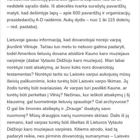
nedidelė sąrašo dalis. Iš abėcėlės tvarka surašytų pavardžių
matyti, kad dešimtyje lapų – apie 600 pavardžių ir organizacijų,
prasidedančių A-D raidėmis. Aukų dydis – nuo 1 iki 115 dolerių
– red. pastaba).
Lietuvoje gavau informaciją, kad dovanotojai norėjo varpą
įkurdinti Vilniuje. Tačiau tuo metu to nebuvo galima padaryti,
todėl Amerikos lietuvių dovana atsidūrė Kauno karo muziejaus
varpinėje (dabar Vytauto Didžiojo karo muziejus). Man labai
norėtųsi rasti atsakymą, ar buvo koks nors dovanotojų
testamentas? Norėtųsi tartis su Laisvės varpui aukojusių mūsų
išeivių palikuonimis, koks turėtų būti Laisvės varpo likimas. Jų
žodis turėtų būti svariausias. Ar varpas turi pasilikti Kaune, ar
turėtų būti perkeltas į Vilnių? Nežinau, kur ieškoti atsakymų į šį
klausimą: gal tuometinėje lietuvių spaudoje? Gal archyvuose?
O gal šie žmonės atsilieptų ir „Drauge” išsakytų savo
nuomonę? Mūsų draugijos narių nuomonės skiriasi. Dalis iš jų
nemano, kad varpas turėtų būti iškeltas iš Lietuvos Vytauto
Didžiojo karo muziejaus varpinės. Kitiems atrodo, kad tą
padaryti reikia, nes pirminis dovanotojų sumanymas – Laisvės