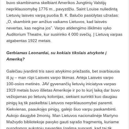
buvo skambinama skelbiant Amerikos Jungtinių Valstijų
nepriklausomybę 1776 m., pavyzdžiu. Saint Louise nuliedintą
Lietuvių laisvės varpą puošia B. K. Balučio pasiūlytas užrašas:
„O, skambink per amžius vaikams Lietuvos, kad laisvės
nevertas, kas negina jos”. Varpo atidengimo iškilmės vyko
Auditorium Theatre, kur susirinko 4 000 svečių. Į Lietuvą varpas
atgabentas 1922 metais.
Gerbiamas Leonardai, su kokiais tikslais atvykote į
Ameriką?
Galėčiau įvardinti tris savo atvykimo priežastis, bet svarbiausia
iš jų – man rūpi Laisvės varpo likimas. Artėja Laisvės varpo
100-osios metinės. JAV gyvenančių lietuvių iniciatyva varpas
1919 metais buvo išlietas Amerikoje ir po to kurį laiką dar buvo
vežiojamas po lietuvių kolonijas, siekiant surinkti kuo daugiau
pinigų ką tik paskelbtai Lietuvos nepriklausomybei paremti.
Kiekvienas, paaukojęs pinigų, galėjo šiuo varpu paskambinti.
Aukojo daugybė žmonių. Man Lietuvos nacionalinėje Martyno
Mažvydo bibliotekoje pavyko gauti sąrašo fragmentą, kuriame
nurodomos aukotojų pavardės (galima suprasti, kad tai tik