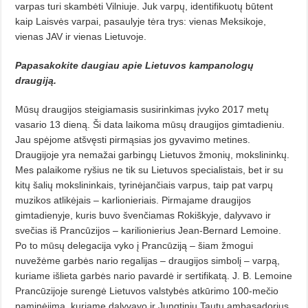
varpas turi skambėti Vilniuje. Juk varpų, identifikuotų būtent
kaip Laisvės varpai, pasaulyje tėra trys: vienas Meksikoje,
vienas JAV ir vienas Lietuvoje.
Papasakokite daugiau apie Lietuvos kampanologų
draugiją.
Mūsų draugijos steigiamasis susirinkimas įvyko 2017 metų
vasario 13 dieną. Ši data laikoma mūsų draugijos gimtadieniu.
Jau spėjome atšvęsti pirmąsias jos gyvavimo metines.
Draugijoje yra nemažai garbingų Lietuvos žmonių, mokslininkų.
Mes palaikome ryšius ne tik su Lietuvos specialistais, bet ir su
kitų šalių mokslininkais, tyrinėjančiais varpus, taip pat varpų
muzikos atlikėjais – karlionieriais. Pirmajame draugijos
gimtadienyje, kuris buvo švenčiamas Rokiškyje, dalyvavo ir
svečias iš Prancūzijos – karilionierius Jean-Bernard Lemoine.
Po to mūsų delegacija vyko į Prancūziją – šiam žmogui
nuvežėme garbės nario regalijas – draugijos simbolį – varpą,
kuriame išlieta garbės nario pavardė ir sertifikatą. J. B. Lemoine
Prancūzijoje surengė Lietuvos valstybės atkūrimo 100-mečio
paminėjimą, kuriame dalyvavo ir Jungtinių Tautų ambasadorius,