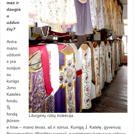
mas ir
daugia
u
užduo
čių?
Antra
mano
užduoti
s yra
susijusi
su
kunigo
Jono
Katelės
fondu.
Šį
fondą
Liturginių rūbų kolekcija.
įkūrėm
e trise – mano tėvas, aš ir sūnus. Kunigą J. Katelę, gyvenusį
Panemunėlyje (Rokiškio rajone), pasirinkome kaip savo vėliavą.