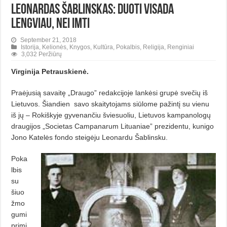
Leonardas Šablinskas: duoti visada
lengviau, nei imti
September 21, 2018
Istorija
,
Kelionės
,
Knygos
,
Kultūra
,
Pokalbis
,
Religija
,
Renginiai
3,032 Peržiūrų
Virginija Petrauskienė.
Praėjusią savaitę „Draugo” redakcijoje lankėsi grupė svečių iš
Lietuvos. Šiandien
savo skaitytojams siūlome pažintį su vienu
iš jų – Rokiškyje gyvenančiu šviesuoliu, Lietuvos kampanologų
draugijos „Societas Campanarum Lituaniae” prezidentu, kunigo
Jono Katelės fondo steigėju Leonardu Šablinsku.
Poka
lbis
su
šiuo
žmo
gumi
primi