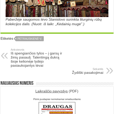
Paberžėje saugomos tėvo Stanislovo surinkta liturginių rūbų
kolekcijos dalis. (Nuotr. iš laikr. „Kėdainių mugė”.)
Etiketės
PETRAUSKIENĖ-V.
Ankstesnis
Iš spengiančios tylos – į garsų ir
žinių pasaulį. Talentingą dukrą
šioje kelionėje lydėjo
pasiaukojantys tėvai
Sekantis
Žydiški pasakojimai
Naujausias numeris
Laikraščio pavyzdys
(PDF)
Pirmi puslapiai nemokamai smalsuoliams