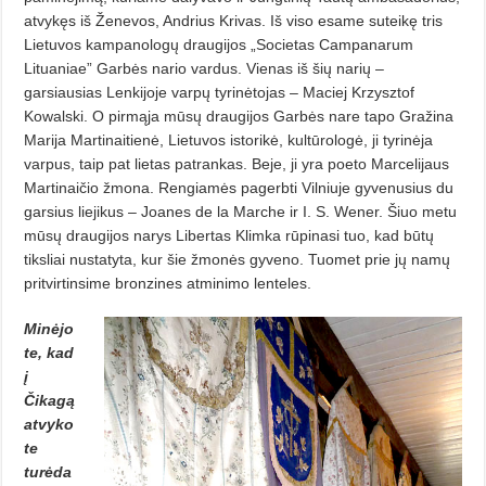
atvykęs iš Ženevos, Andrius Krivas. Iš viso esame suteikę tris
Lietuvos kampanologų draugijos „Societas Campanarum
Lituaniae” Garbės nario vardus. Vienas iš šių narių –
garsiausias Lenkijoje varpų tyrinėtojas – Maciej Krzysztof
Kowalski. O pirmąja mūsų draugijos Garbės nare tapo Gražina
Marija Martinaitienė, Lietuvos istorikė, kultūrologė, ji tyrinėja
varpus, taip pat lietas patrankas. Beje, ji yra poeto Marcelijaus
Martinaičio žmona. Rengiamės pagerbti Vilniuje gyvenusius du
garsius liejikus – Joanes de la Marche ir I. S. Wener. Šiuo metu
mūsų draugijos narys Libertas Klimka rūpinasi tuo, kad būtų
tiksliai nustatyta, kur šie žmonės gyveno. Tuomet prie jų namų
pritvirtinsime bronzines atminimo lenteles.
Minėjo
te, kad
į
Čikagą
atvyko
te
turėda