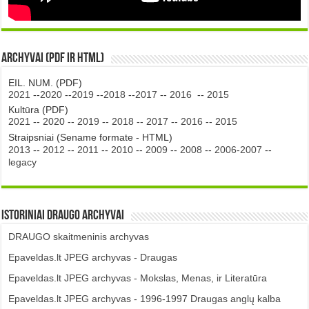
Archyvai (PDF ir HTML)
EIL. NUM. (PDF)
2021
--
2020
--
2019
--
2018
--
2017
--
2016
--
2015
Kultūra (PDF)
2021
--
2020
--
2019
--
2018
--
2017
--
2016
--
2015
Straipsniai (Sename formate - HTML)
2013
--
2012
--
2011
--
2010
--
2009
--
2008
--
2006-2007
--
legacy
Istoriniai DRAUGO Archyvai
DRAUGO skaitmeninis archyvas
Epaveldas.lt JPEG archyvas - Draugas
Epaveldas.lt JPEG archyvas - Mokslas, Menas, ir Literatūra
Epaveldas.lt JPEG archyvas - 1996-1997 Draugas anglų kalba