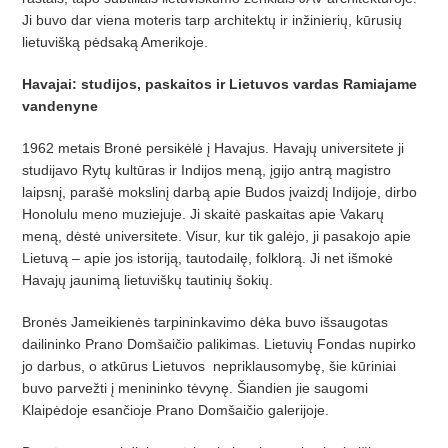
Ji buvo dar viena moteris tarp architektų ir inžinierių, kūrusių
lietuvišką pėdsaką Amerikoje.
Havajai: studijos, paskaitos ir Lietuvos vardas Ramiajame
vandenyne
1962 metais Bronė persikėlė į Havajus. Havajų universitete ji
studijavo Rytų kultūras ir Indijos meną, įgijo antrą magistro
laipsnį, parašė mokslinį darbą apie Budos įvaizdį Indijoje, dirbo
Honolulu meno muziejuje. Ji skaitė paskaitas apie Vakarų
meną, dėstė universitete. Visur, kur tik galėjo, ji pasakojo apie
Lietuvą – apie jos istoriją, tautodailę, folklorą. Ji net išmokė
Havajų jaunimą lietuviškų tautinių šokių.
Bronės Jameikienės tarpininkavimo dėka buvo išsaugotas
dailininko Prano Domšaičio palikimas. Lietuvių Fondas nupirko
jo darbus, o atkūrus Lietuvos nepriklausomybę, šie kūriniai
buvo parvežti į menininko tėvynę. Šiandien jie saugomi
Klaipėdoje esančioje Prano Domšaičio galerijoje.