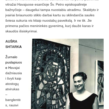
vitražai Havajuose esančioje Šv. Petro episkopalinėje
bažnyčioje – daugeliui tampa nuostabiu atradimu. Skaldyto ir
įvairiai briaunuoto stiklo darbai kartu su sklindančia saulės
šviesa sukuria vis kitaip nuostabų paveikslą. Ir ne tik. Jie
primena pačios menininkės gyvenimą, kurį daužė karas ir
skaudūs išsiskyrimai.
AUŠRA
SHTARK
A
Žurnalo
puslapiuos
e H
avajai
dažniausia
i švyti kaip
atostogų
atvirukas
–
banglentė
s, rausvi