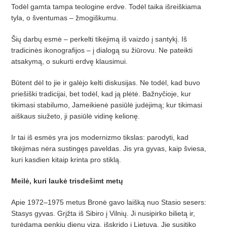
Todėl gamta tampa teologine erdve. Todėl taika išreiškiama
tyla, o šventumas – žmogiškumu.
Šių darbų esmė – perkelti tikėjimą iš vaizdo į santykį. Iš
tradicinės ikonografijos – į dialogą su žiūrovu. Ne pateikti
atsakymą, o sukurti erdvę klausimui.
Būtent dėl to jie ir galėjo kelti diskusijas. Ne todėl, kad buvo
priešiški tradicijai, bet todėl, kad ją plėtė. Bažnyčioje, kur
tikimasi stabilumo, Jameikienė pasiūlė judėjimą; kur tikimasi
aiškaus siužeto, ji pasiūlė vidinę kelionę.
Ir tai iš esmės yra jos modernizmo tikslas: parodyti, kad
tikėjimas nėra sustingęs paveldas. Jis yra gyvas, kaip šviesa,
kuri kasdien kitaip krinta pro stiklą.
Meilė, kuri laukė trisdešimt metų
Apie 1972–1975 metus Bronė gavo laišką nuo Stasio sesers:
Stasys gyvas. Grįžta iš Sibiro į Vilnių. Ji nusipirko bilietą ir,
turėdama penkių dienų vizą, išskrido į Lietuvą. Jie susitiko