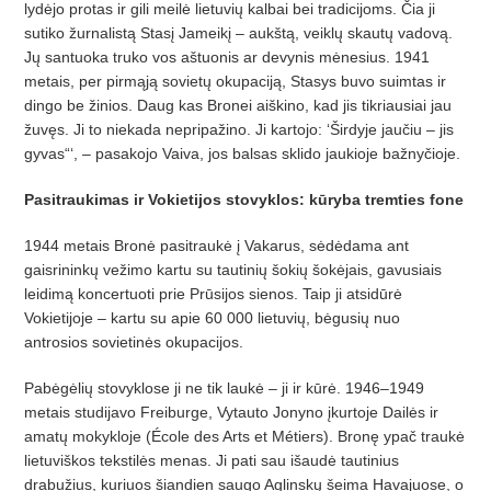
lydėjo protas ir gili meilė lietuvių kalbai bei tradicijoms. Čia ji
sutiko žurnalistą Stasį Jameikį – aukštą, veiklų skautų vadovą.
Jų santuoka truko vos aštuonis ar devynis mėnesius. 1941
metais, per pirmąją sovietų okupaciją, Stasys buvo suimtas ir
dingo be žinios. Daug kas Bronei aiškino, kad jis tikriausiai jau
žuvęs. Ji to niekada nepripažino. Ji kartojo: ‘Širdyje jaučiu – jis
gyvas“‘, – pasakojo Vaiva, jos balsas sklido jaukioje bažnyčioje.
Pasitraukimas ir Vokietijos stovyklos: kūryba tremties fone
1944 metais Bronė pasitraukė į Vakarus, sėdėdama ant
gaisrininkų vežimo kartu su tautinių šokių šokėjais, gavusiais
leidimą koncertuoti prie Prūsijos sienos. Taip ji atsidūrė
Vokietijoje – kartu su apie 60 000 lietuvių, bėgusių nuo
antrosios sovietinės okupacijos.
Pabėgėlių stovyklose ji ne tik laukė – ji ir kūrė. 1946–1949
metais studijavo Freiburge, Vytauto Jonyno įkurtoje Dailės ir
amatų mokykloje (École des Arts et Métiers). Bronę ypač traukė
lietuviškos tekstilės menas. Ji pati sau išaudė tautinius
drabužius, kuriuos šiandien saugo Aglinskų šeima Havajuose, o