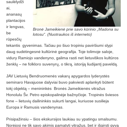
saulėlydži
ai,
ananasų
plantacijos
ir lengvas,
Bronė Jameikienė prie savo kūrinio „Madona su
be
lotosu“. (Nuotraukos iš interneto)
rūpesčių
tekantis gyvenimas. Tačiau po šiuo tropiniu paviršiumi slypi
daug sudėtingesnė kultūrinė geografija. Toje tolimoje saloje,
vidury Ramiojo vandenyno, galima rasti net lietuviškos kultūros
ženklų – ne folkloro suvenyrų, o tikrą, istoriją liudijantį paveldą.
JAV Lietuvių Bendruomenės vakarų apygardos lyderystės
seminaro Havajuose dalyviai buvo pakviesti aplankyti būtent
tokį objektą – menininkės Bronės Jameikienės vitražus
Honolulu Šv. Petro episkopalinėje bažnyčioje. Tropinės šviesos
fone – lietuvių dailininkės sukurti langai, kuriuose susilieja
Europa ir Ramusis vandenynas.
Prisipažinsiu – šios ekskursijos laukiau su ypatingu smalsumu.
Norėjosi ne tik savo akimis pamatyti vitražus, bet ir išgirsti gyvą