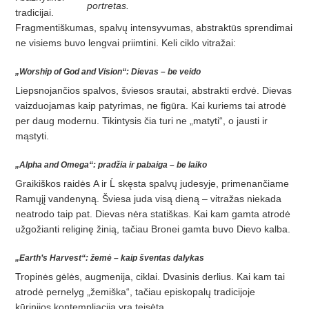
portretas.
tradicijai.
Fragmentiškumas, spalvų intensyvumas, abstraktūs sprendimai
ne visiems buvo lengvai priimtini. Keli ciklo vitražai:
„Worship of God and Vision“: Dievas – be veido
Liepsnojančios spalvos, šviesos srautai, abstrakti erdvė. Dievas
vaizduojamas kaip patyrimas, ne figūra. Kai kuriems tai atrodė
per daug modernu. Tikintysis čia turi ne „matyti“, o jausti ir
mąstyti.
„Alpha and Omega“: pradžia ir pabaiga – be laiko
Graikiškos raidės Α ir Ĺ skęsta spalvų judesyje, primenančiame
Ramųjį vandenyną. Šviesa juda visą dieną – vitražas niekada
neatrodo taip pat. Dievas nėra statiškas. Kai kam gamta atrodė
užgožianti religinę žinią, tačiau Bronei gamta buvo Dievo kalba.
„Earth’s Harvest“: žemė – kaip šventas dalykas
Tropinės gėlės, augmenija, ciklai. Dvasinis derlius. Kai kam tai
atrodė pernelyg „žemiška“, tačiau episkopalų tradicijoje
kūrinijos kontempliacija yra teisėta.