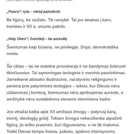
„Peace“: tyla – vietoj pamokslo
Be figūrų, be siužeto. Tik ramybė. Tai jos atsakas į karo,
tremties ir XX a. smurto patirtis.
„Holy Ones“: šventieji – be aureolių
Šventumas kaip būsena, ne privilegija. Drąsi, demokratiška
mintis.
Šis ciklas – tai ne estetinė provokacija ir ne bandymas šokiruoti
tikinčiuosius. Tai sąmoningas teologinis ir meninis pasirinkimas.
Jameikienė atsisako iliustracinio, naratyvinio religingumo ir
pereina prie patyriminės teologijos – tokios, kur Dievas nėra
uždaromas į kontūrą, šventumas nėra apribojamas aureole, o
amžinybė nėra sustabdoma viename istoriniame kadre.
Jos vitražai kalba apie XX amžiaus žmogų – patyrusį karą,
tremtį, ideologijų griūtį. Tokiam žmogui nebeužtenka atpažinti
figūrą; jis ieško prasmės, kuri išgyvenama, o ne tik matoma.
Todėl Dievas tampa šviesa, judesiu, spalvos intensyvumu.