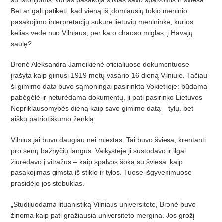
su istorijomis, kurias pasakoja stiklas savo spalvomis ir šviesa.
Bet ar gali patikėti, kad vieną iš įdomiausių tokio meninio
pasakojimo interpretacijų sukūrė lietuvių menininkė, kurios
kelias vedė nuo Vilniaus, per karo chaoso miglas, į Havajų
saulę?
Bronė Aleksandra Jameikienė oficialiuose dokumentuose
įrašyta kaip gimusi 1919 metų vasario 16 dieną Vilniuje. Tačiau
ši gimimo data buvo sąmoningai pasirinkta Vokietijoje: būdama
pabėgėlė ir neturėdama dokumentų, ji pati pasirinko Lietuvos
Nepriklausomybės dieną kaip savo gimimo datą – tylų, bet
aiškų patriotiškumo ženklą.
Vilnius jai buvo daugiau nei miestas. Tai buvo šviesa, krentanti
pro senų bažnyčių langus. Vaikystėje ji sustodavo ir ilgai
žiūrėdavo į vitražus – kaip spalvos šoka su šviesa, kaip
pasakojimas gimsta iš stiklo ir tylos. Tuose išgyvenimuose
prasidėjo jos stebuklas.
„Studijuodama lituanistiką Vilniaus universitete, Bronė buvo
žinoma kaip pati gražiausia universiteto mergina. Jos grožį