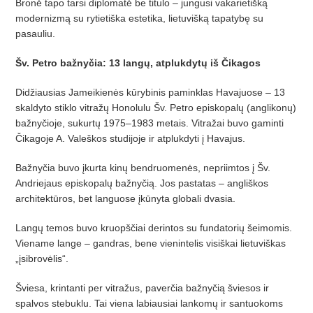
Bronė tapo tarsi diplomatė be titulo – jungusi vakarietišką
modernizmą su rytietiška estetika, lietuvišką tapatybę su
pasauliu.
Šv. Petro bažnyčia: 13 langų, atplukdytų iš Čikagos
Didžiausias Jameikienės kūrybinis paminklas Havajuose – 13
skaldyto stiklo vitražų Honolulu Šv. Petro episkopalų (anglikonų)
bažnyčioje, sukurtų 1975–1983 metais. Vitražai buvo gaminti
Čikagoje A. Valeškos studijoje ir atplukdyti į Havajus.
Bažnyčia buvo įkurta kinų bendruomenės, nepriimtos į Šv.
Andriejaus episkopalų bažnyčią. Jos pastatas – angliškos
architektūros, bet languose įkūnyta globali dvasia.
Langų temos buvo kruopščiai derintos su fundatorių šeimomis.
Viename lange – gandras, bene vienintelis visiškai lietuviškas
„įsibrovėlis“.
Šviesa, krintanti per vitražus, paverčia bažnyčią šviesos ir
spalvos stebuklu. Tai viena labiausiai lankomų ir santuokoms