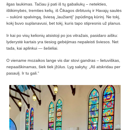
ilgas laukimas. Tačiau ji pati iš tų gabaliukų – netekties,
ištikimybės, tremties kelių, iš Čikagos dirbtuvių ir Havajų saulės
– sukūrė spalvingą, šviesą „laužiantį“ įspūdingą kūrinį. Ne tokį,
kokį buvo suplanavusi, bet tokį, kuris tapo stipresnis už planus.
Ir kai po visų kelionių atsistoji po jos vitražais, pasidaro aišku:
lyderystė kartais yra tiesiog gebėjimas nepaleisti šviesos. Net
tada, kai aplinkui — šešėliai.
O viename mozaikos lange vis dar stovi gandras – lietuviškas,
nepaaiškinamas, šiek tiek įžūlus. Lyg sakytų: „Aš atskridau per
pasaulį. Ir tu gali.“