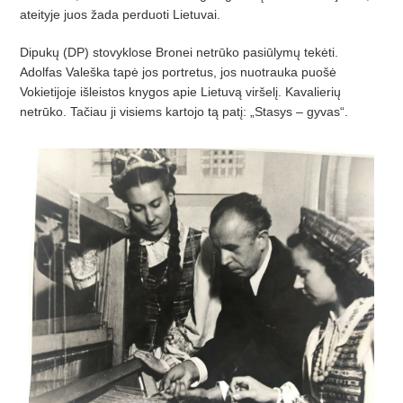
ateityje juos žada perduoti Lietuvai.
Dipukų (DP) stovyklose Bronei netrūko pasiūlymų tekėti.
Adolfas Valeška tapė jos portretus, jos nuotrauka puošė
Vokietijoje išleistos knygos apie Lietuvą viršelį. Kavalierių
netrūko. Tačiau ji visiems kartojo tą patį: „Stasys – gyvas“.