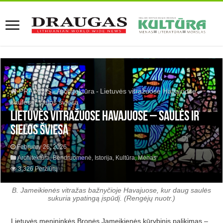
PRADINIS
-
Architektūra
-
Lietuvės vitražuose Havajuose –
saulės ir sielos šviesa
Lietuvės vitražuose Havajuose – saulės ir
sielos šviesa
February 26, 2026
Architektūra
,
Bendruomenė
,
Istorija
,
Kultūra
,
Menas
3,326 Peržiūrų
B. Jameikienės vitražas bažnyčioje Havajuose, kur daug saulės
sukuria ypatingą įspūdį. (Rengėjų nuotr.)
Lietuvės menininkės Bronės Jameikienės kūrybinis palikimas –