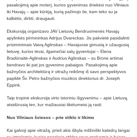
pasakojimą apie moterį, kurios gyvenimas driekėsi nuo Vilniaus
iki Havajų – apie kūrėją, kurią pažinojo tie, kam teko su ja
kalbėtis, dirbti, draugauti.
Ekskursiją organizavo JAV Lietuvių Bendruomenės Havajų
apylinkės pirmininkas Adrijus Dvareckas. Jis pakvietė pasidalinti
prisiminimais Vaivą Aglinskas – Havajuose gimusią ir užaugusią
lietuvę, kurios tėvai, ilgamečiai salų gyventojai – Elena
Bradūnaitė-Aglinskas ir Audrius Aglinskas – su Brone artimai
bendravo iki pat jos gyvenimo pabaigos. Pasakojimą apie
bažnyčios architektūrą ir vitražų reikšmę iš savo perspektyvos
papildė Šv. Petro bažnyčios muzikos direktorius dr. Joseph
Eppink.
Taip tropinė ekskursija virto istoriniu išgyvenimu – apie Lietuvą,
atsidūrusią ten, kur mažiausiai tikėtumeisi ją rasti.
Nuo Vilniaus šviesos – prie stiklo ir likimo
Kai galvoji apie vitražą, prieš akis iškyla milžiniški katedrų langai