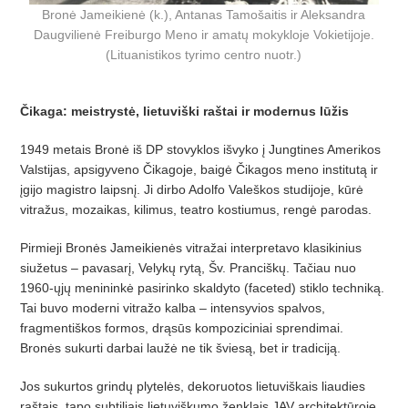
Bronė Jameikienė (k.), Antanas Tamošaitis ir Aleksandra
Daugvilienė Freiburgo Meno ir amatų mokykloje Vokietijoje.
(Lituanistikos tyrimo centro nuotr.)
Čikaga: meistrystė, lietuviški raštai ir modernus lūžis
1949 metais Bronė iš DP stovyklos išvyko į Jungtines Amerikos
Valstijas, apsigyveno Čikagoje, baigė Čikagos meno institutą ir
įgijo magistro laipsnį. Ji dirbo Adolfo Valeškos studijoje, kūrė
vitražus, mozaikas, kilimus, teatro kostiumus, rengė parodas.
Pirmieji Bronės Jameikienės vitražai interpretavo klasikinius
siužetus – pavasarį, Velykų rytą, Šv. Pranciškų. Tačiau nuo
1960-ųjų menininkė pasirinko skaldyto (faceted) stiklo techniką.
Tai buvo moderni vitražo kalba – intensyvios spalvos,
fragmentiškos formos, drąsūs kompoziciniai sprendimai.
Bronės sukurti darbai laužė ne tik šviesą, bet ir tradiciją.
Jos sukurtos grindų plytelės, dekoruotos lietuviškais liaudies
raštais, tapo subtiliais lietuviškumo ženklais JAV architektūroje.