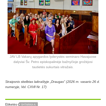
JAV LB Vakarų apygardos lyderystės seminaro Havajuose
dalyviai Šv. Petro episkopalinėje bažnyčioje grožėjosi
tautietės sukurtais vitražais.
Straipsnis skelbtas laikraštyje „Draugas” (2026 m. vasario 26 d.
numeryje, Vol. CXVll Nr. 17)
Etiketės
SHTARKA-A.