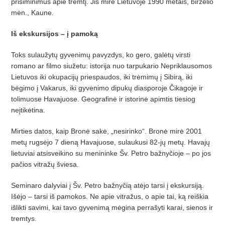
prisiminimus apie tremtį. Jis mirė Lietuvoje 1990 metais, birželio
mėn., Kaune.
Iš ekskursijos – į pamoką
Toks sulaužytų gyvenimų pavyzdys, ko gero, galėtų virsti
romano ar filmo siužetu: istorija nuo tarpukario Nepriklausomos
Lietuvos iki okupacijų priespaudos, iki trėmimų į Sibirą, iki
bėgimo į Vakarus, iki gyvenimo dipukų diasporoje Čikagoje ir
tolimuose Havajuose. Geografinė ir istorinė apimtis tiesiog
neįtikėtina.
Mirties datos, kaip Bronė sakė, „nesirinko“. Bronė mirė 2001
metų rugsėjo 7 dieną Havajuose, sulaukusi 82-jų metų. Havajų
lietuviai atsisveikino su menininke Šv. Petro bažnyčioje – po jos
pačios vitražų šviesa.
Seminaro dalyviai į Šv. Petro bažnyčią atėjo tarsi į ekskursiją.
Išėjo – tarsi iš pamokos. Ne apie vitražus, o apie tai, ką reiškia
išlikti savimi, kai tavo gyvenimą mėgina perrašyti karai, sienos ir
tremtys.