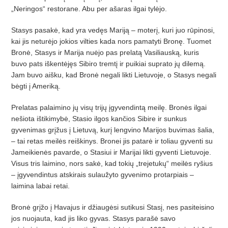
„Neringos“ restorane. Abu per ašaras ilgai tylėjo.
Stasys pasakė, kad yra vedęs Mariją – moterį, kuri juo rūpinosi,
kai jis neturėjo jokios vilties kada nors pamatyti Bronę. Tuomet
Bronė, Stasys ir Marija nuėjo pas prelatą Vasiliauską, kuris
buvo pats iškentėjęs Sibiro tremtį ir puikiai suprato jų dilemą.
Jam buvo aišku, kad Bronė negali likti Lietuvoje, o Stasys negali
bėgti į Ameriką.
Prelatas palaimino jų visų trijų įgyvendintą meilę. Bronės ilgai
nešiota ištikimybė, Stasio ilgos kančios Sibire ir sunkus
gyvenimas grįžus į Lietuvą, kurį lengvino Marijos buvimas šalia,
– tai retas meilės reiškinys. Bronei jis patarė ir toliau gyventi su
Jameikienės pavarde, o Stasiui ir Marijai likti gyventi Lietuvoje.
Visus tris laimino, nors sakė, kad tokių „trejetukų“ meilės ryšius
– įgyvendintus atskirais sulaužyto gyvenimo protarpiais –
laimina labai retai.
Bronė grįžo į Havajus ir džiaugėsi sutikusi Stasį, nes pasiteisino
jos nuojauta, kad jis liko gyvas. Stasys parašė savo