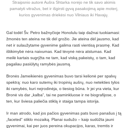
Straipsnio autorė Aušra Shtarka norėjo ne tik savo akimis
pamatyti vitražus, bet ir išgirsti gyvą pasakojimą apie moterį,
kurios gyvenimas driekėsi nuo Vilniaus iki Havajų.
Gal todėl Šv. Petro bažnyčioje Honolulu taip dažnai tuokiamasi:
žmonės ten ateina ne tik dėl grožio. Jie ateina dėl jausmo, kad
net ir sulaužytame gyvenime galima rasti vientisą prasmę. Kad
ištikimybė nėra naivumas. Kad tėvynė nėra atstumas. Kad
meilė kartais sugrįžta ne tam, kad viską pakeistų, o tam, kad
pagaliau pasiūlytų ramybės jausmą.
Bronės Jameikienės gyvenimas buvo tarsi kelionė per spalvų
spektrą: nuo karo sutemų iki tropinių aušrų, nuo netekties tylos
iki ramybės, kuri neįrodinėja, o tiesiog būna. Ir jei yra vieta, kur
Bronė vis dar „kalba“, tai ne paminkluose ir ne biografijose, o
ten, kur šviesa paliečia stiklą ir staiga tampa istorija.
Ir man atrodo, kad jos pačios gyvenimas pats buvo panašus į tą
„faceted“ stiklo mozaiką. Planai sudužo – kaip sudūžta jauni
gyvenimai, kai per juos pereina okupacijos, karas, tremtis ir