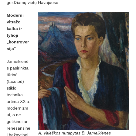
geidžiamų vietų Havajuose.
Moderni
vitražo
kalba ir
tylioji
„kontrover
sija“
Jameikienė
s pasirinkta
tūrinė
(faceted)
stiklo
technika
artima XX a.
modernizm
ui, o ne
gotikinei ar
renesansine
A. Valeškos nutapytas B. Jameikienės
i bažnytinei