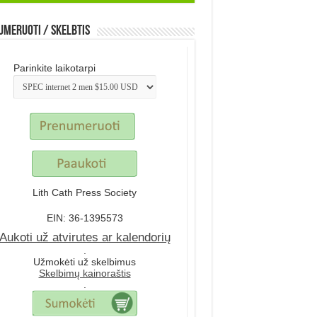
meruoti / Skelbtis
Parinkite laikotarpi
Lith Cath Press Society
EIN: 36-1395573
Aukoti už atvirutes ar kalendorių
.
Užmokėti už skelbimus
Skelbimų kainoraštis
.