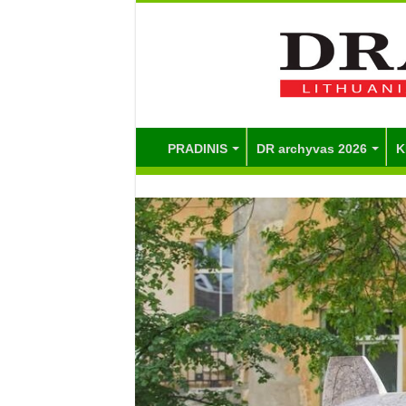
PRADINIS
DR archyvas 2026
K