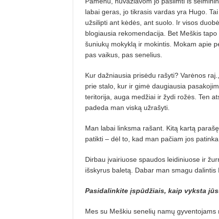
Pamenu, nuvažiavom jo pasiimti iš šeimininkų
labai geras, jo tikrasis vardas yra Hugo. Tai
užsilipti ant kėdės, ant suolo. Ir visos duob
blogiausia rekomendacija. Bet Meškis tapo 
šuniukų mokyklą ir mokintis. Mokam apie penk
pas vaikus, pas senelius.
Kur dažniausia prisėdu rašyti? Varėnos raj
prie stalo, kur ir gimė daugiausia pasakojim
teritorija, auga medžiai ir žydi rožės. Ten at
padeda man viską užrašyti.
Man labai linksma rašant. Kitą kartą paraš
patikti – dėl to, kad man pačiam jos patinka
Dirbau įvairiuose spaudos leidiniuose ir žurn
išskyrus baletą. Dabar man smagu dalintis 
Pasidalinkite įspūdžiais, kaip vyksta 
Mes su Meškiu senelių namų gyventojams ro