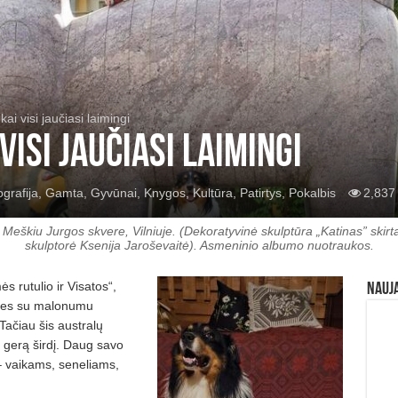
ai visi jaučiasi laimingi
visi jaučiasi laimingi
grafija
,
Gamta
,
Gyvūnai
,
Knygos
,
Kultūra
,
Patirtys
,
Pokalbis
2,837
 Meškiu Jurgos skvere, Vilniuje. (Dekoratyvinė skulptūra „Katinas” skirt
skulptorė Ksenija Jaroševaitė). Asmeninio albumo nuotraukos.
 rutulio ir Visatos“,
Nauj
s mes su malonumu
Tačiau šis australų
ir gerą širdį. Daug savo
– vaikams, seneliams,