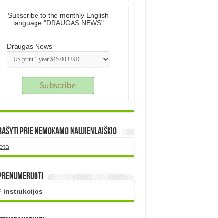
Subscribe to the monthly English
language
"DRAUGAS NEWS"
Draugas News
rašyti prie nemokamo naujienlaiškio
eta
 prenumeruoti
 instrukcijos