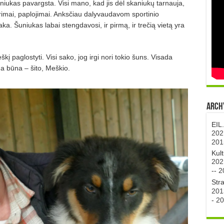
iukas pavargsta. Visi mano, kad jis dėl skaniukų tarnauja,
rimai, paplojimai. Anksčiau dalyvaudavom sportinio
a. Šuniukas labai stengdavosi, ir pirmą, ir trečią vietą yra
į paglostyti. Visi sako, jog irgi nori tokio šuns. Visada
da būna – šito, Meškio.
Archy
EIL
202
201
Kul
202
--
2
Str
201
-
20