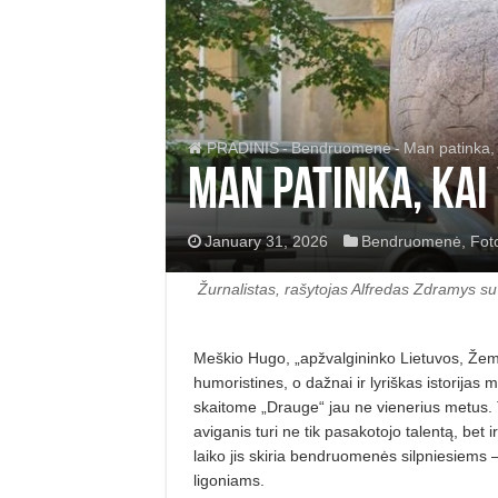
PRADINIS
-
Bendruomenė
-
Man patinka, k
Man patinka, kai 
January 31, 2026
Bendruomenė
,
Foto
Žurnalistas, rašytojas Alfredas Zdramys su
Meškio Hugo, „apžvalgininko Lietuvos, Žemės
humoristines, o dažnai ir lyriškas istorija
skaitome „Drauge“ jau ne vienerius metus. 
aviganis turi ne tik pasakotojo talentą, bet 
laiko jis skiria bendruomenės silpniesiems 
ligoniams.