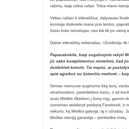
rašinių, kaip reikia rašyti. Tokia mano istorij
Vėliau rašiau ir eilėraščius, dalyvavau fin
komisija išsikvietė mane prie lentos, paprašė
būsiu koks laimėtojas, nes kiti tik po vieną 
Dabar eilėraščių neberašau. Užrašinėju tik M
Papasakokite, kaip sugalvojote rašyti M
jis sako komplimentus moterims, kad jos
dvidešimt keturis. Tai mąsto, ar pastat
apie agurkus su tįstančiu medumi – kai
Seniau namuose auginome kitą šunį, vardu 
atvažiuodavo, pasėdėdavo kartu, o aš kurdav
anas Meškis iškeliavo į šunų rojų, gavom d
sumaniau atsidaryti paskyrą Facebook, ir n
nekuriu, ką Meškis galvoja, tą ir užrašau.
Meškio istorijų garantija – penkiolika metų.