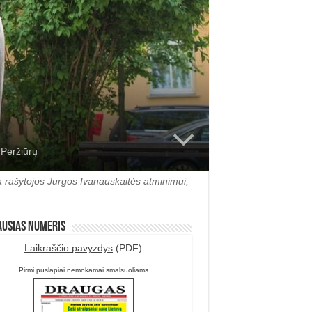
 Peržiūrų
a rašytojos Jurgos Ivanauskaitės atminimui,
ausias numeris
Laikraščio pavyzdys
(PDF)
Pirmi puslapiai nemokamai smalsuoliams