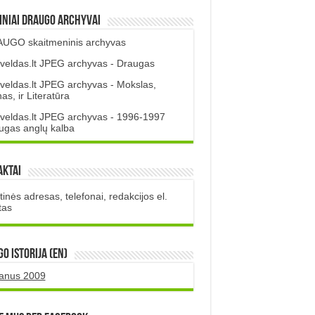
iniai DRAUGO Archyvai
UGO skaitmeninis archyvas
veldas.lt JPEG archyvas - Draugas
veldas.lt JPEG archyvas - Mokslas,
s, ir Literatūra
veldas.lt JPEG archyvas - 1996-1997
ugas anglų kalba
aktai
inės adresas, telefonai, redakcijos el.
tas
O istorija (EN)
uanus 2009