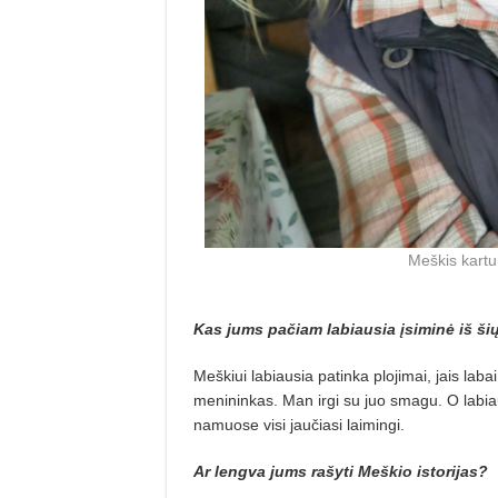
Meškis kartu
Kas jums pačiam labiausia įsiminė iš š
Meškiui labiausia patinka plojimai, jais labai
menininkas. Man irgi su juo smagu. O labi
namuose visi jaučiasi laimingi.
Ar lengva jums rašyti Meškio istorijas?