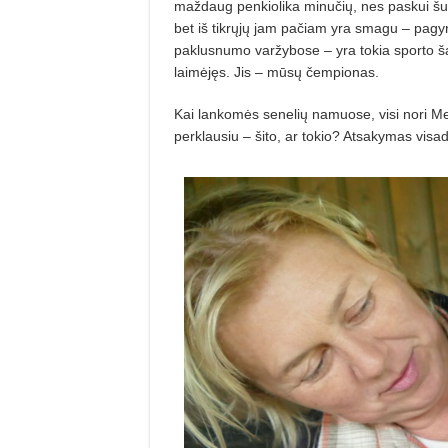
maždaug penkiolika minučių, nes paskui šun
bet iš tikrųjų jam pačiam yra smagu – pagy
paklusnumo varžybose – yra tokia sporto šak
laimėjęs. Jis – mūsų čempionas.
Kai lankomės senelių namuose, visi nori Mešk
perklausiu – šito, ar tokio? Atsakymas visa