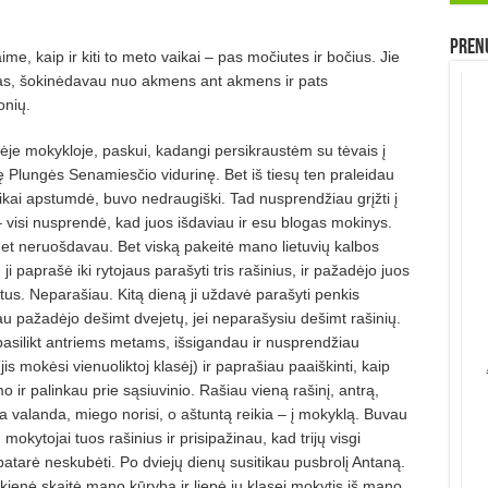
Prenu
e, kaip ir kiti to meto vaikai – pas močiutes ir bočius. Jie
as, šokinėdavau nuo akmens ant akmens ir pats
onių.
ėje mokykloje, paskui, kadangi persikraustėm su tėvais į
 Plungės Senamiesčio vidurinę. Bet iš tiesų ten praleidau
ikai apstumdė, buvo nedraugiški. Tad nusprendžiau grįžti į
 visi nusprendė, kad juos išdaviau ir esu blogas mokinys.
et neruošdavau. Bet viską pakeitė mano lietuvių kalbos
aprašė iki rytojaus parašyti tris rašinius, ir pažadėjo juos
vejetus. Neparašiau. Kitą dieną ji uždavė parašyti penkis
 jau pažadėjo dešimt dvejetų, jei neparašysiu dešimt rašinių.
pasilikt antriems metams, išsigandau ir nusprendžiau
s mokėsi vienuoliktoj klasėj) ir paprašiau paaiškinti, kaip
 ir palinkau prie sąsiuvinio. Rašiau vieną rašinį, antrą,
rta valanda, miego norisi, o aštuntą reikia – į mokyklą. Buvau
mokytojai tuos rašinius ir prisipažinau, kad trijų visgi
 patarė neskubėti. Po dviejų dienų susitikau pusbrolį Antaną.
enė skaitė mano kūrybą ir liepė jų klasei mokytis iš mano