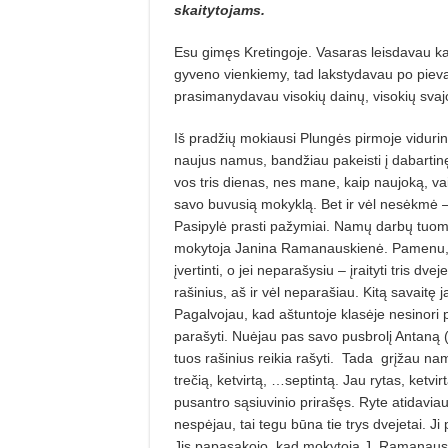
skaitytojams.
Esu gimęs Kretingoje. Vasaras leisdavau kaim
gyveno vienkiemy, tad lakstydavau po piev
prasimanydavau visokių dainų, visokių svaj
Iš pradžių mokiausi Plungės pirmoje vidurin
naujus namus, bandžiau pakeisti į dabartinę
vos tris dienas, nes mane, kaip naujoką, va
savo buvusią mokyklą. Bet ir vėl nesėkmė –
Pasipylė prasti pažymiai. Namų darbų tuom
mokytoja Janina Ramanauskienė. Pamenu, ji p
įvertinti, o jei neparašysiu – įraityti tris d
rašinius, aš ir vėl neparašiau. Kitą savaitę
Pagalvojau, kad aštuntoje klasėje nesinori 
parašyti. Nuėjau pas savo pusbrolį Antaną (ji
tuos rašinius reikia rašyti. Tada grįžau namo
trečią, ketvirtą, …septintą. Jau rytas, ketvi
pusantro sąsiuvinio prirašęs. Ryte atidaviau 
nespėjau, tai tegu būna tie trys dvejetai. Ji
Jis papasakojo, kad mokytoja J. Ramanauski