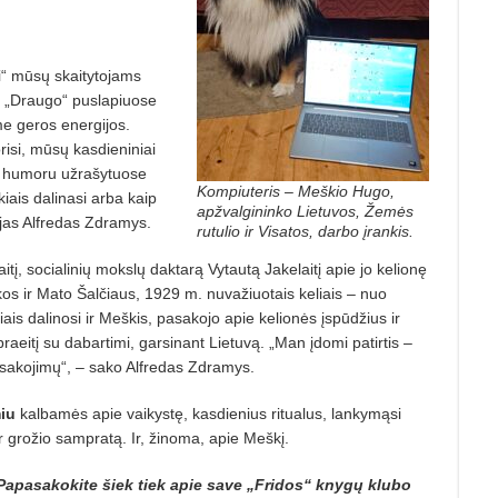
ai“ mūsų skaitytojams
us „Draugo“ puslapiuose
e geros energijos.
risi, mūsų kasdieniniai
su humoru užrašytuose
Kompiuteris – Meškio Hugo,
iais dalinasi arba kaip
apžvalgininko Lietuvos, Žemės
ojas Alfredas Zdramys.
rutulio ir Visatos, darbo įrankis.
itį, socialinių mokslų daktarą Vytautą Jakelaitį apie jo kelionę
os ir Mato Šalčiaus, 1929 m. nuvažiuotais keliais – nuo
riais dalinosi ir Meškis, pasakojo apie kelionės įspūdžius ir
raeitį su dabartimi, garsinant Lietuvą. „Man įdomi patirtis –
pasakojimų“, – sako Alfredas Zdramys.
iu
kalbamės apie vaikystę, kasdienius ritualus, lankymąsi
grožio sampratą. Ir, žinoma, apie Meškį.
? Papasakokite šiek tiek apie save „Fridos“ knygų klubo