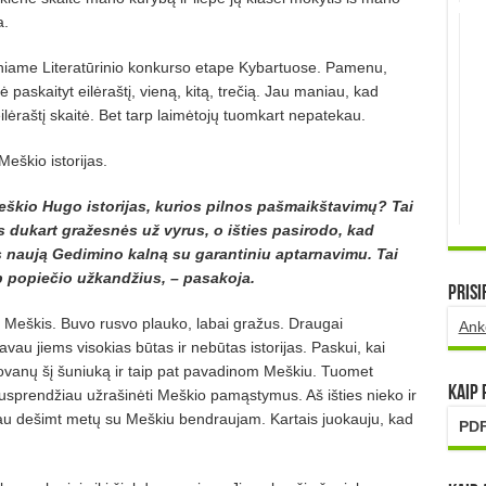
a.
aliniame Literatūrinio konkurso etape Kybartuose. Pamenu,
 paskaityt eilėraštį, vieną, kitą, trečią. Jau maniau, kad
eilėraštį skaitė. Bet tarp laimėtojų tuomkart nepatekau.
eškio istorijas.
eškio Hugo istorijas, kurios pilnos pašmaikštavimų? Tai
 dukart gražesnės už vyrus, o išties pasirodo, kad
ys naują Gedimino kalną su garantiniu aptarnavimu. Tai
p popiečio užkandžius, – pasakoja.
Prisi
Meškis. Buvo rusvo plauko, labai gražus. Draugai
Ank
au jiems visokias būtas ir nebūtas istorijas. Paskui, kai
ovanų šį šuniuką ir taip pat pavadinom Meškiu. Tuomet
Kaip
usprendžiau užrašinėti Meškio pamąstymus. Aš išties nieko ir
 Jau dešimt metų su Meškiu bendraujam. Kartais juokauju, kad
PDF