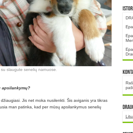
Istor
DRA
Epa
Epa
Mena
Epa
Dra
 su slaugute senelių namuose.
Kont
Rašt
paš
ių apsilankymų?
 džiaugiasi. Jis net moka nusilenkti. Šis aviganis yra tikras
DRAUG
ausia man patinka, kad per mūsų apsilankymus senelių
Lit