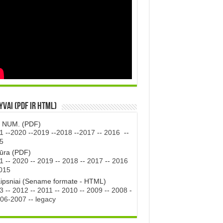
vai (PDF ir HTML)
. NUM. (PDF)
1
--
2020
--
2019
--
2018
--
2017
--
2016
--
5
tūra (PDF)
1
--
2020
--
2019
--
2018
--
2017
--
2016
015
aipsniai (Sename formate - HTML)
3
--
2012
--
2011
--
2010
--
2009
--
2008
-
06-2007
--
legacy