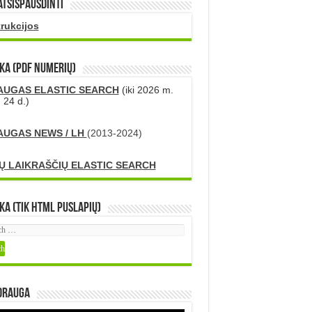
atsispausdinti
trukcijos
KA (PDF numerių)
AUGAS ELASTIC SEARCH
(iki 2026 m.
 24 d.)
AUGAS NEWS / LH
(2013-2024)
Ų LAIKRAŠČIŲ ELASTIC SEARCH
ka (tik HTML puslapių)
DRAUGA