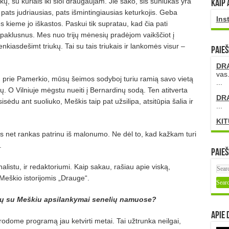
, su kuriais iki šiol draugaujam. Jie sako, šis šuniukas yra
Kaip 
 pats judriausias, pats išmintingiausias keturkojis. Geba
Ins
ės kieme jo iškastos. Paskui tik supratau, kad čia pati
paklusnus. Mes nuo trijų mėnesių pradėjom vaikščiot į
iasdešimt triukų. Tai su tais triukais ir lankomės visur –
PAIEŠ
DR
vas.
., prie Pamerkio, mūsų šeimos sodyboj turiu ramią savo vietą
...
ų. O Vilniuje mėgstu nueiti į Bernardinų sodą. Ten atitverta
DR
sisėdu ant suoliuko, Meškis taip pat užsilipa, atsitūpia šalia ir
...
KIT
ęs net rankas patrinu iš malonumo. Ne dėl to, kad kažkam turi
.
Paieš
alistu, ir redaktoriumi. Kaip sakau, rašiau apie viską,
Meškio istorijomis „Drauge“.
jūsų su Meškiu apsilankymai senelių namuose?
Apie 
dome programą jau ketvirti metai. Tai užtrunka neilgai,