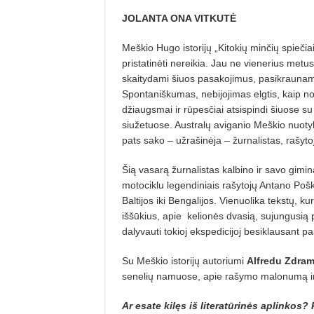
JOLANTA ONA VITKUTĖ
Meškio Hugo istorijų „Kitokių minčių spieči
pristatinėti nereikia. Jau ne vienerius met
skaitydami šiuos pasakojimus, pasikraunam
Spontaniškumas, nebijojimas elgtis, kaip no
džiaugsmai ir rūpesčiai atsispindi šiuose 
siužetuose. Australų aviganio Meškio nuotyk
pats sako – užrašinėja – žurnalistas, rašyt
Šią vasarą žurnalistas kalbino ir savo gimina
motociklu legendiniais rašytojų Antano Pošk
Baltijos iki Bengalijos. Vienuolika tekstų, ku
iššūkius, apie kelionės dvasią, sujungusią p
dalyvauti tokioj ekspedicijoj besiklausant 
Su Meškio istorijų autoriumi
Alfredu Zdram
senelių namuose, apie rašymo malonumą ir 
Ar esate kilęs iš literatūrinės aplinkos