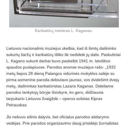
Karikatūrų meistras L. Kaganas.
Lietuvos nacionalinis muziejus skelbia, kad iš šimtų dailininko
sukurtų šaržų ir karikatūrų išliko tik nedidelė jų dalis. Paskutiniai
L. Kagano sukurti darbai buvo paskelbti 1941 m. latviškos
spaudos puslapiuose. Parodos anonse muziejus rašo: „1932
metų liepos 28 dieną Palangos vidurinės mokyklos salėje su
pirma asmenine paroda debiutavo jaunas, vos dvidešimt dvejų
metų, dailininkas karikatūristas Lazaris Kaganas. Dideliame
parodos lankytojų būryje išsiskyrė, ko gero, didžiausia
tarpukario Lietuvos žvaigždė – operos solistas Kipras
Petrauskas.
Jis nebuvo eilinis dalyvis, bet oficialus parodos atidarymo
vedėjas. Prie parodos organizavimo daug prisidėjo žurnalistas