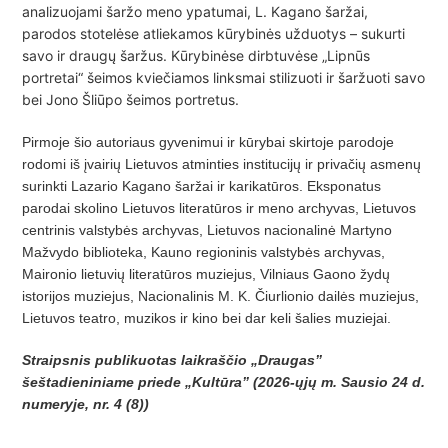
analizuojami šaržo meno ypatumai, L. Kagano šaržai,
parodos stotelėse atliekamos kūrybinės užduotys – sukurti
savo ir draugų šaržus. Kūrybinėse dirbtuvėse „Lipnūs
portretai“ šeimos kviečiamos linksmai stilizuoti ir šaržuoti savo
bei Jono Šliūpo šeimos portretus.
Pirmoje šio autoriaus gyvenimui ir kūrybai skirtoje parodoje
rodomi iš įvairių Lietuvos atminties institucijų ir privačių asmenų
surinkti Lazario Kagano šaržai ir karikatūros. Eksponatus
parodai skolino Lietuvos literatūros ir meno archyvas, Lietuvos
centrinis valstybės archyvas, Lietuvos nacionalinė Martyno
Mažvydo biblioteka, Kauno regioninis valstybės archyvas,
Maironio lietuvių literatūros muziejus, Vilniaus Gaono žydų
istorijos muziejus, Nacionalinis M. K. Čiurlionio dailės muziejus,
Lietuvos teatro, muzikos ir kino bei dar keli šalies muziejai.
Straipsnis publikuotas laikraščio „Draugas”
šeštadieniniame priede „Kultūra” (2026-ųjų m. Sausio 24 d.
numeryje, nr. 4 (8))