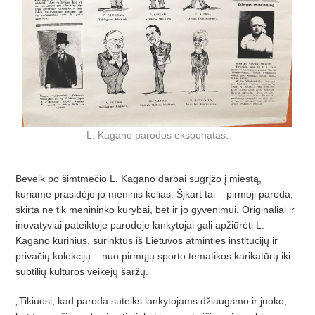
L. Kagano parodos eksponatas.
Beveik po šimtmečio L. Kagano darbai sugrįžo į miestą,
kuriame prasidėjo jo meninis kelias. Šįkart tai – pirmoji paroda,
skirta ne tik menininko kūrybai, bet ir jo gyvenimui. Originaliai ir
inovatyviai pateiktoje parodoje lankytojai gali apžiūrėti L.
Kagano kūrinius, surinktus iš Lietuvos atminties institucijų ir
privačių kolekcijų – nuo pirmųjų sporto tematikos karikatūrų iki
subtilių kultūros veikėjų šaržų.
„Tikiuosi, kad paroda suteiks lankytojams džiaugsmo ir juoko,