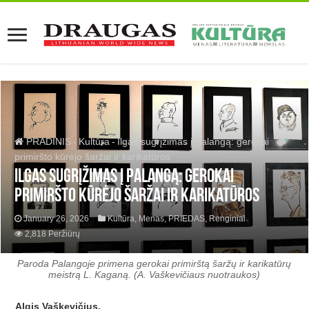
PRADINIS
-
Kultūra
-
Ilgas sugrįžimas į Palangą: gerokai
primiršto kūrėjo šaržai ir karikatūros
Ilgas sugrįžimas į Palangą: gerokai
primiršto kūrėjo šaržai ir karikatūros
January 26, 2026
Kultūra
,
Menas
,
PRIEDAS
,
Renginiai
2,818 Peržiūrų
Paroda Palangoje primena gerokai primirštą šaržų ir karikatūrų
meistrą L. Kaganą. (A. Vaškevičiaus nuotraukos)
Algis Vaškevičius.