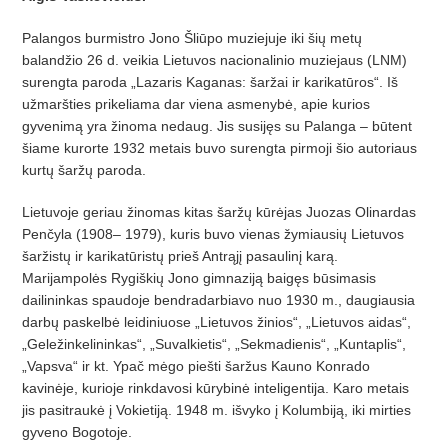
Palangos burmistro Jono Šliūpo muziejuje iki šių metų
balandžio 26 d. veikia Lietuvos nacionalinio muziejaus (LNM)
surengta paroda „Lazaris Kaganas: šaržai ir karikatūros“. Iš
užmaršties prikeliama dar viena asmenybė, apie kurios
gyvenimą yra žinoma nedaug. Jis susijęs su Palanga – būtent
šiame kurorte 1932 metais buvo surengta pirmoji šio autoriaus
kurtų šaržų paroda.
Lietuvoje geriau žinomas kitas šaržų kūrėjas Juozas Olinardas
Penčyla (1908– 1979), kuris buvo vienas žymiausių Lietuvos
šaržistų ir karikatūristų prieš Antrąjį pasaulinį karą.
Marijampolės Rygiškių Jono gimnaziją baigęs būsimasis
dailininkas spaudoje bendradarbiavo nuo 1930 m., daugiausia
darbų paskelbė leidiniuose „Lietuvos žinios“, „Lietuvos aidas“,
„Geležinkelininkas“, „Suvalkietis“, „Sekmadienis“, „Kuntaplis“,
„Vapsva“ ir kt. Ypač mėgo piešti šaržus Kauno Konrado
kavinėje, kurioje rinkdavosi kūrybinė inteligentija. Karo metais
jis pasitraukė į Vokietiją. 1948 m. išvyko į Kolumbiją, iki mirties
gyveno Bogotoje.