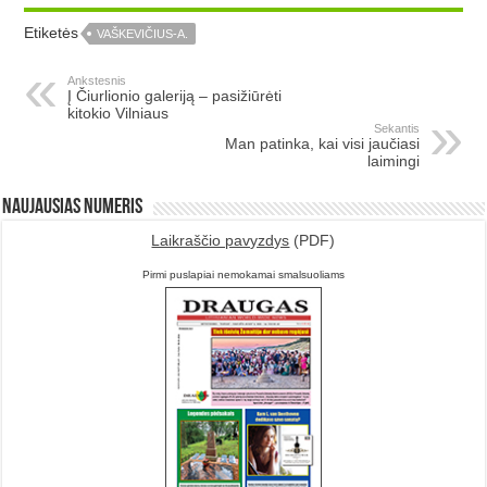
Etiketės
VAŠKEVIČIUS-A.
Ankstesnis
Į Čiurlionio galeriją – pasižiūrėti
kitokio Vilniaus
Sekantis
Man patinka, kai visi jaučiasi
laimingi
Naujausias numeris
Laikraščio pavyzdys
(PDF)
Pirmi puslapiai nemokamai smalsuoliams