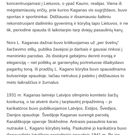
koncentruojamasi į Lietuvos, o ypač Kauno, realijas. Viena iš
mėgstamiausių sričių, prie kurios Kaganas vis sugrįždavo, buvo
sportas ir sportininkai. Didžiausiu ir išsamiausiu šaltiniu
rekonstruojant dailininko gyvenimą ir kūrybą tapo Lietuvos, ir ne
tik, periodinė spauda iš laikotarpio tarp dviejų pasaulinių karų.
Nors L. Kaganas dažnai buvo kritikuojamas už „per švelnų“
šaržavimo stilių, publika žavėjosi jo darbais ir gausiai rinkosi į
menininko parodas. Jis išsiskyrė gebėjimu derinti ironiją ir
eleganciją – net politikų ar garsenybių portretuose išlaikydavo
pagarbų toną. Iš pradžių L. Kagano kūryba buvo spausdinama
bulvarinėje spaudoje, tačiau netrukus ji pateko į didžiausius to
meto laikraščius ir žurnalus.
1931 m. Kaganas laimėjo Latvijos olimpinio komiteto šaržų
konkursą, o tai atvėrė duris į tarptautinį pripažinimą – jo
karikatūros buvo publikuojamos Latvijos, Estijos, Švedijos,
Danijos spaudoje. Švedijoje Kaganas surengė parodą
Karališkojoje operoje Stokholme. Antrasis pasaulinis karas
nutraukė L. Kagano kūrybinį kelią. Paskutinė jo karikatūra buvo
išspausdinta latviškoje periodinėje spaudoje 1941 m. Po jos