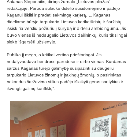
Antanas Steponaitis, dirbęs žurnalo „Lietuvos pliažas“
redakcijoje. Paroda sulaukė didelio susidomėjimo ir padėjo
Kaganui iškilti ir pradėti sėkmingą karjerą. L. Kaganas
dideliame būryje tarpukario Lietuvos karikatūristų ir šaržistų
siskiria versliu požiūriu į kūrybą ir dideliu ambicingumu. Jis
iš
buvo vienas iš nedaugelio Lietuvos dailininkų, kuris tikslingai
siekė išgarsėti užsienyje.
Publika jį mėgo, o kritikai vertino prieštaringai. Jis
nedalyvaudavo bendrose parodose ir dirbo vienas. Kurdamas
šaržus Kaganas turėjo galimybę susipažinti su daugeliu
tarpukario Lietuvos žinomų ir įtakingų žmonių, o pasirinktas
nekandus šaržavimo stilius padėjo išlaikyti gerus santykius ir
išvengti galimų konfliktų“.