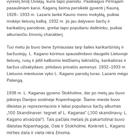
vyresnį brolį Ovsėjų, kuris tapo pianistu. Pasibaigus Pirmajam
pasauliniam karui, Kaganų šeima persikėlė gyventi į Kauną.
1928– 1933 m. Lazaris lankė Kauno meno mokyklą, puikiai
mokėjo lietuvių kalbą. 1932 m. jis jau dalyvavo šaržų ir
karikatūrų parodose, greitai tapo populiariu dailininku, puikiai
atkuriančiu žmonių charakterį.
Tuo metu jis buvo bene žymiausias tarp šalies karikartūristų ir
šaržuotojų. L. Kagano kūrinius spausdindavo daugelis Lietuvoje
lietuvių, rusų ir jidiš kalbomis leidžiamų laikraščių, karikatūras ir
šaržus užsakydavo, pirkdavo privatūs asmenys. 1932–1933 m.
Lietuvos miestuose vyko L. Kagano parodų turas. Lazaris mėgo
Palangą.
1938 m. L. Kaganas gyveno Stokholme, dar po metų jau buvo
įsikūręs Danijos sostinėje Kopenhagoje. Šiame mieste buvo
mas
išleistas jo reprezentacinis ir labai populiarus šaržų albu
„100 Skandinaver: tegnet af L. Kaganas“ („100 skandinavų: L.
Kagano atvaizdai“). Tais pačiais metais jis pakartotinai buvo
išleistas Kopenhagoje, Osle ir Stokholme. Konkreti L. Kagano
mirties data ir vieta nėra žinoma.