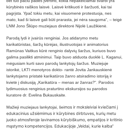
bet tuo pačiu padės įvertinti, kokia nepakeičiamai svarbi yra
kūrybinės raiškos laisvė. Laisvė kritikuoti ir šaržuoti, kai tai
pagrįsta. Ypač tokiu metu, kai visuomenė protestuoja, nes
mato, kad ši laisvė gali būti prarasta, jei nėra saugoma“, – teigė
LNM Jono Šliūpo muziejaus direktorė Nijolė Laužikienė.
Parodą lydi ir įvairūs renginiai. Jos atidarymo metu
karikatūristas, šaržų kūrėjas, iliustruotojas ir animatorius
Ramūnas Vaitkus kūrė renginio dalyvių šaržus, kuriuos buvo
galima pasilikti atminimui. Taip buvo atiduota duoklė L. Kaganui,
mėgusiam kurti savo parodų lankytojų šaržus. Muziejuje
istorikė, LKTI menotyros dokto- rantė Jovita Jankauskienė
lankytojams pristatė karikatūros žanro atsiradimo istoriją ir
kvietė į diskusiją „Karikatūra – menas ar žanras?“. Parodos
lydimuosius renginius praturtino ekskursijos su parodos
kuratore dr. Evelina Bukauskaite.
mos ir moksleiviai kviečiami į
Mažieji muziejaus lankytojai, šei
edukacinius užsiėmimus ir kūrybines dirbtuves, kurių metu
juoko atmosferoje lavinamos kūrybiškumo, empatijos ir kritinio
mąstymo kompetencijos. Edukacijoje „Veidai, kurie kalba“