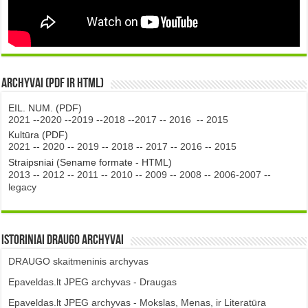
Archyvai (PDF ir HTML)
EIL. NUM. (PDF)
2021
--
2020
--
2019
--
2018
--
2017
--
2016
--
2015
Kultūra (PDF)
2021
--
2020
--
2019
--
2018
--
2017
--
2016
--
2015
Straipsniai (Sename formate - HTML)
2013
--
2012
--
2011
--
2010
--
2009
--
2008
--
2006-2007
--
legacy
Istoriniai DRAUGO Archyvai
DRAUGO skaitmeninis archyvas
Epaveldas.lt JPEG archyvas - Draugas
Epaveldas.lt JPEG archyvas - Mokslas, Menas, ir Literatūra