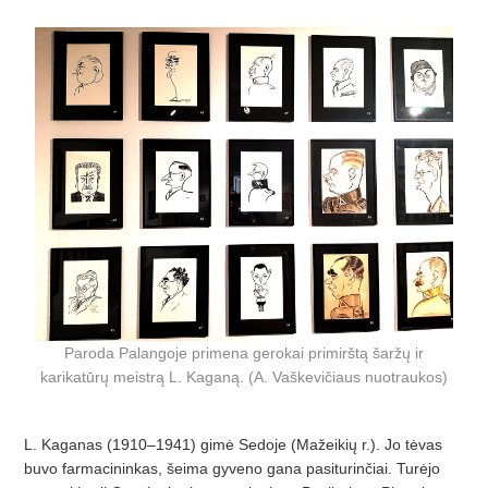
Paroda Palangoje primena gerokai primirštą šaržų ir
karikatūrų meistrą L. Kaganą. (A. Vaškevičiaus nuotraukos)
L. Kaganas (1910–1941) gimė Sedoje (Mažeikių r.). Jo tėvas
buvo farmacininkas, šeima gyveno gana pasiturinčiai. Turėjo