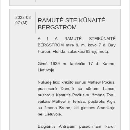
2022-03-
RAMUTĖ STEIKŪNAITĖ
07 (M)
BERGSTROM
A†A RAMUTĖ STEIKŪNAITĖ
BERGSTROM mirė š. m. kovo 7 d. Bay
Harbor, Florida, sulaukusi 83-ejų metų.
Gimė 1939 m. lapkričio 17 d. Kaune,
Lietuvoje.
Nuliūdę liko: krikšto sūnus Mattew Pocius;
pusseserė Danutė su sūnumi Lance;
pusbrolis Kęstutis Pocius su žmona Toni,
vaikais Mattew ir Teresa; pusbrolis Algis
su žmona Brone; kiti giminės Amerikoje
bei Lietuvoje.
Baigiantis Antrajam pasauliniam karui,