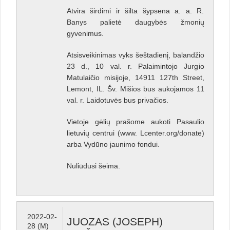
Atvira širdimi ir šilta šypsena a. a. R.
Banys palietė daugybės žmonių
gyvenimus.
Atsisveikinimas vyks šeštadienį, balandžio
23 d., 10 val. r. Palaimintojo Jurgio
Matulaičio misijoje, 14911 127th Street,
Lemont, IL. Šv. Mišios bus aukojamos 11
val. r. Laidotuvės bus privačios.
Vietoje gėlių prašome aukoti Pasaulio
lietuvių centrui (www. Lcenter.org/donate)
arba Vydūno jaunimo fondui.
Nuliūdusi šeima.
2022-02-
JUOZAS (JOSEPH)
28 (M)