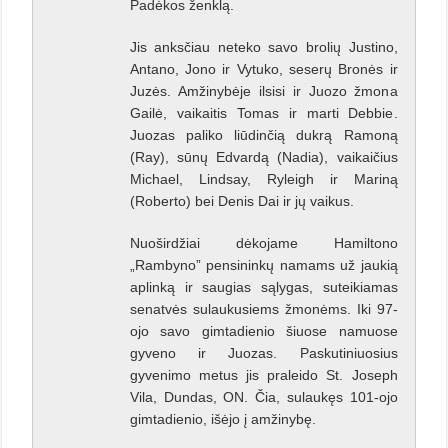
Padėkos ženklą.
Jis anksčiau neteko savo brolių Justino,
Antano, Jono ir Vytuko, seserų Bronės ir
Juzės. Amžinybėje ilsisi ir Juozo žmona
Gailė, vaikaitis Tomas ir marti Debbie.
Juozas paliko liūdinčią dukrą Ramoną
(Ray), sūnų Edvardą (Nadia), vaikaičius
Michael, Lindsay, Ryleigh ir Mariną
(Roberto) bei Denis Dai ir jų vaikus.
Nuoširdžiai dėkojame Hamiltono
„Rambyno” pensininkų namams už jaukią
aplinką ir saugias sąlygas, suteikiamas
senatvės sulaukusiems žmonėms. Iki 97-
ojo savo gimtadienio šiuose namuose
gyveno ir Juozas. Paskutiniuosius
gyvenimo metus jis praleido St. Joseph
Vila, Dundas, ON. Čia, sulaukęs 101-ojo
gimtadienio, išėjo į amžinybę.