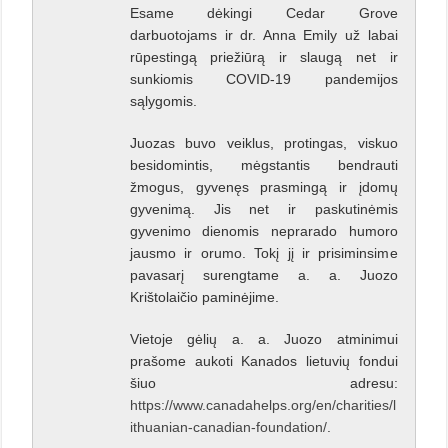
Esame dėkingi Cedar Grove
darbuotojams ir dr. Anna Emily už labai
rūpestingą priežiūrą ir slaugą net ir
sunkiomis COVID-19 pandemijos
sąlygomis.
Juozas buvo veiklus, protingas, viskuo
besidomintis, mėgstantis bendrauti
žmogus, gyvenęs prasmingą ir įdomų
gyvenimą. Jis net ir paskutinėmis
gyvenimo dienomis neprarado humoro
jausmo ir orumo. Tokį jį ir prisiminsime
pavasarį surengtame a. a. Juozo
Krištolaičio paminėjime.
Vietoje gėlių a. a. Juozo atminimui
prašome aukoti Kanados lietuvių fondui
šiuo adresu:
https://www.canadahelps.org/en/charities/l
ithuanian-canadian-foundation/
.