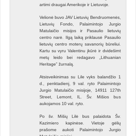
artimi draugai Amerikoje ir Lietuvoje.
Velionė buvo JAV Lietuvių Bendruomenės,
Lietuvių Fondo, Palaimintojo Jurgio
Matulaičio misijos ir Pasaulio lietuvių
centro narė. Ilgą laiką priklausė Pasaulio
lietuvių centro moterų savanorių būreliui.
Kartu su vyru Valentinu įkūrė ir dvidešimt
metų leido bei redagavo „Lithuanian
Heritage” žurnalą.
Atsisveikinimas su Lile vyks balandžio 1
d., penktadienį, 9 val. ryto Palaimintojo
Jurgio Matulaičio misijoje, 14911 127th
Street, Lemont, IL. Šv. Mišios bus
aukojamos 10 val. ryto.
Po šv. Mišių Lilė bus palaidota Šv.
Kazimiero kapinėse. Vietoje gėlių
prašome aukoti Palaimintojo Jurgio