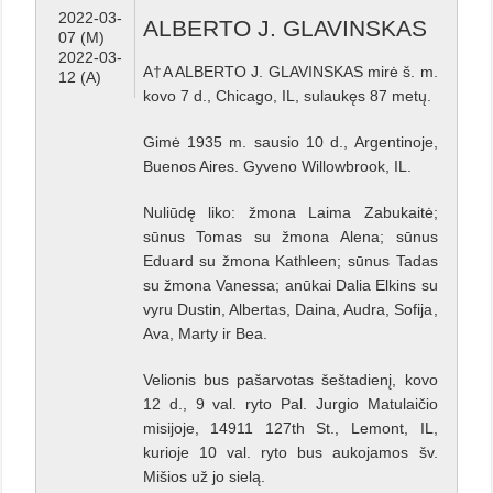
2022-03-
ALBERTO J. GLAVINSKAS
07 (M)
2022-03-
A†A ALBERTO J. GLAVINSKAS mirė š. m.
12 (A)
kovo 7 d., Chicago, IL, sulaukęs 87 metų.
Gimė 1935 m. sausio 10 d., Argentinoje,
Buenos Aires. Gyveno Willowbrook, IL.
Nuliūdę liko: žmona Laima Zabukaitė;
sūnus Tomas su žmona Alena; sūnus
Eduard su žmona Kathleen; sūnus Tadas
su žmona Vanessa; anūkai Dalia Elkins su
vyru Dustin, Albertas, Daina, Audra, Sofija,
Ava, Marty ir Bea.
Velionis bus pašarvotas šeštadienį, kovo
12 d., 9 val. ryto Pal. Jurgio Matulaičio
misijoje, 14911 127th St., Lemont, IL,
kurioje 10 val. ryto bus aukojamos šv.
Mišios už jo sielą.