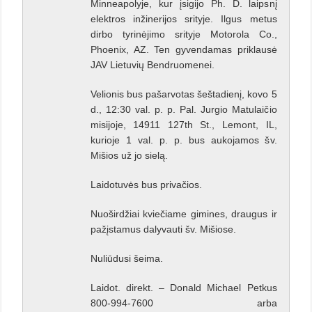
Minneapolyje, kur įsigijo Ph. D. laipsnį
elektros inžinerijos srityje. Ilgus metus
dirbo tyrinėjimo srityje Motorola Co.,
Phoenix, AZ. Ten gyvendamas priklausė
JAV Lietuvių Bendruomenei.
Velionis bus pašarvotas šeštadienį, kovo 5
d., 12:30 val. p. p. Pal. Jurgio Matulaičio
misijoje, 14911 127th St., Lemont, IL,
kurioje 1 val. p. p. bus aukojamos šv.
Mišios už jo sielą.
Laidotuvės bus privačios.
Nuoširdžiai kviečiame gimines, draugus ir
pažįstamus dalyvauti šv. Mišiose.
Nuliūdusi šeima.
Laidot. direkt. – Donald Michael Petkus
800-994-7600 arba