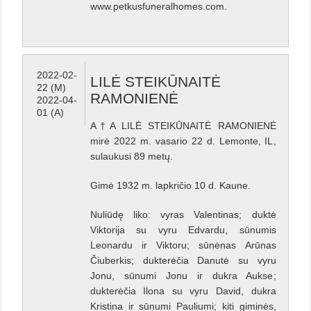
www.petkusfuneralhomes.com.
2022-02-
LILĖ STEIKŪNAITĖ
22 (M)
RAMONIENĖ
2022-04-
01 (A)
A†A LILĖ STEIKŪNAITĖ RAMONIENĖ
mirė 2022 m. vasario 22 d. Lemonte, IL,
sulaukusi 89 metų.
Gimė 1932 m. lapkričio 10 d. Kaune.
Nuliūdę liko: vyras Valentinas; duktė
Viktorija su vyru Edvardu, sūnumis
Leonardu ir Viktoru; sūnėnas Arūnas
Čiuberkis; dukterėčia Danutė su vyru
Jonu, sūnumi Jonu ir dukra Aukse;
dukterėčia Ilona su vyru David, dukra
Kristina ir sūnumi Pauliumi; kiti giminės,