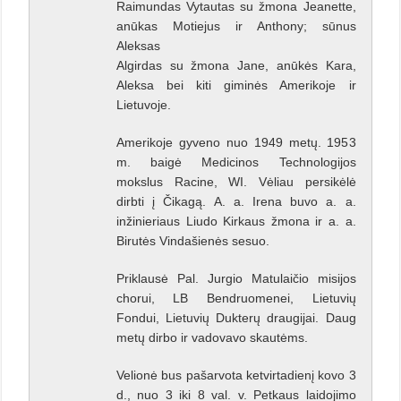
Raimundas Vytautas su žmona Jeanette,
anūkas Motiejus ir Anthony; sūnus
Aleksas
Algirdas su žmona Jane, anūkės Kara,
Aleksa bei kiti giminės Amerikoje ir
Lietuvoje.
Amerikoje gyveno nuo 1949 metų. 1953
m. baigė Medicinos Technologijos
mokslus Racine, WI. Vėliau persikėlė
dirbti į Čikagą. A. a. Irena buvo a. a.
inžinieriaus Liudo Kirkaus žmona ir a. a.
Birutės Vindašienės sesuo.
Priklausė Pal. Jurgio Matulaičio misijos
chorui, LB Bendruomenei, Lietuvių
Fondui, Lietuvių Dukterų draugijai. Daug
metų dirbo ir vadovavo skautėms.
Velionė bus pašarvota ketvirtadienį kovo 3
d., nuo 3 iki 8 val. v. Petkaus laidojimo