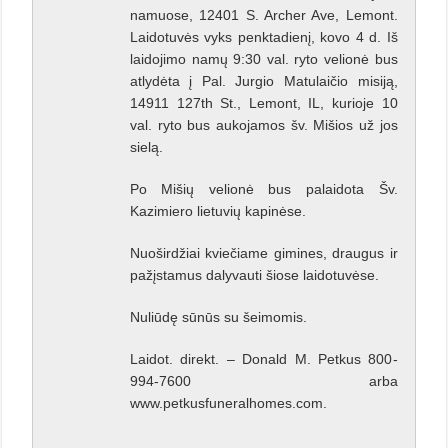
namuose, 12401 S. Archer Ave, Lemont.
Laidotuvės vyks penktadienį, kovo 4 d. Iš
laidojimo namų 9:30 val. ryto velionė bus
atlydėta į Pal. Jurgio Matulaičio misiją,
14911 127th St., Lemont, IL, kurioje 10
val. ryto bus aukojamos šv. Mišios už jos
sielą.
Po Mišių velionė bus palaidota Šv.
Kazimiero lietuvių kapinėse.
Nuoširdžiai kviečiame gimines, draugus ir
pažįstamus dalyvauti šiose laidotuvėse.
Nuliūdę sūnūs su šeimomis.
Laidot. direkt. – Donald M. Petkus 800-
994-7600 arba
www.petkusfuneralhomes.com.