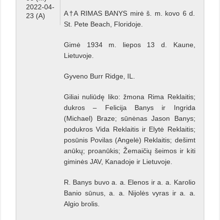
2022-04-
A†A RIMAS BANYS mirė š. m. kovo 6 d.
23 (A)
St. Pete Beach, Floridoje.
Gimė 1934 m. liepos 13 d. Kaune,
Lietuvoje.
Gyveno Burr Ridge, IL.
Giliai nuliūdę liko: žmona Rima Reklaitis;
dukros – Felicija Banys ir Ingrida
(Michael) Braze; sūnėnas Jason Banys;
podukros Vida Reklaitis ir Elytė Reklaitis;
posūnis Povilas (Angelė) Reklaitis; dešimt
anūkų; proanūkis; Žemaičių šeimos ir kiti
giminės JAV, Kanadoje ir Lietuvoje.
R. Banys buvo a. a. Elenos ir a. a. Karolio
Banio sūnus, a. a. Nijolės vyras ir a. a.
Algio brolis.