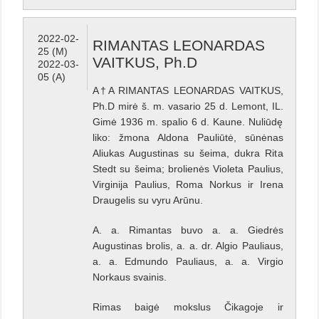
2022-02-
RIMANTAS LEONARDAS
25 (M)
VAITKUS, Ph.D
2022-03-
05 (A)
A†A RIMANTAS LEONARDAS VAITKUS,
Ph.D mirė š. m. vasario 25 d. Lemont, IL.
Gimė 1936 m. spalio 6 d. Kaune. Nuliūdę
liko: žmona Aldona Pauliūtė, sūnėnas
Aliukas Augustinas su šeima, dukra Rita
Stedt su šeima; brolienės Violeta Paulius,
Virginija Paulius, Roma Norkus ir Irena
Draugelis su vyru Arūnu.
A. a. Rimantas buvo a. a. Giedrės
Augustinas brolis, a. a. dr. Algio Pauliaus,
a. a. Edmundo Pauliaus, a. a. Virgio
Norkaus svainis.
Rimas baigė mokslus Čikagoje ir