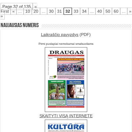
Page 32 of 135
«
First
«
...
10
20
...
30
31
32
33
34
...
40
50
60
...
»
»
Naujausias numeris
Laikraščio pavyzdys
(PDF)
Pirmi puslapiai nemokamai smalsuoliams
SKAITYTI VISĄ INTERNETE