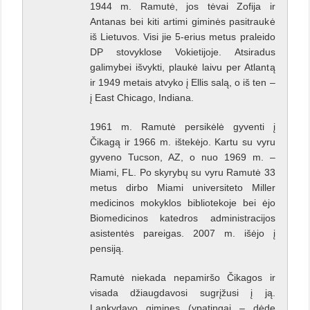
1944 m. Ramutė, jos tėvai Zofija ir
Antanas bei kiti artimi giminės pasitraukė
iš Lietuvos. Visi jie 5-erius metus praleido
DP stovyklose Vokietijoje. Atsiradus
galimybei išvykti, plaukė laivu per Atlantą
ir 1949 metais atvyko į Ellis salą, o iš ten –
į East Chicago, Indiana.
1961 m. Ramutė persikėlė gyventi į
Čikagą ir 1966 m. ištekėjo. Kartu su vyru
gyveno Tucson, AZ, o nuo 1969 m. –
Miami, FL. Po skyrybų su vyru Ramutė 33
metus dirbo Miami universiteto Miller
medicinos mokyklos bibliotekoje bei ėjo
Biomedicinos katedros administracijos
asistentės pareigas. 2007 m. išėjo į
pensiją.
Ramutė niekada nepamiršo Čikagos ir
visada džiaugdavosi sugrįžusi į ją.
Lankydavo gimines (ypatingai – dėdę