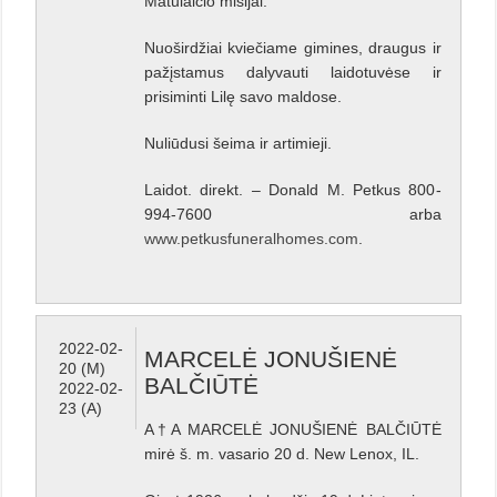
Matulaičio misijai.
Nuoširdžiai kviečiame gimines, draugus ir
pažįstamus dalyvauti laidotuvėse ir
prisiminti Lilę savo maldose.
Nuliūdusi šeima ir artimieji.
Laidot. direkt. – Donald M. Petkus 800-
994-7600 arba
www.petkusfuneralhomes.com
.
2022-02-
MARCELĖ JONUŠIENĖ
20 (M)
BALČIŪTĖ
2022-02-
23 (A)
A†A MARCELĖ JONUŠIENĖ BALČIŪTĖ
mirė š. m. vasario 20 d. New Lenox, IL.