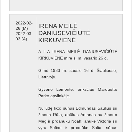
2022-02-
IRENA MEILĖ
26 (M)
DANIUSEVIČIŪTĖ
2022-03-
03 (A)
KIRKUVIENĖ
A†A IRENA MEILĖ DANIUSEVIČIŪTĖ
KIRKUVIENĖ mirė š. m. vasario 26 d.
Gimė 1933 m. sausio 16 d. Šiauliuose,
Lietuvoje.
Gyveno Lemonte, anksčiau Marquette
Parko apylinkėje.
Nuliūdę liko: sūnus Edmundas Saulius su
žmona Rūta, anūkas Antanas su žmona
Meg ir proanūku Noah; anūkė Viktoria su
vyru Sufian ir proanūke Sofia; sūnus