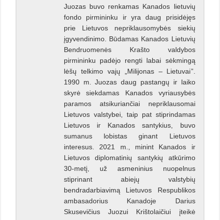
Juozas buvo renkamas Kanados lietuvių
fondo pirmininku ir yra daug prisidėjęs
prie Lietuvos nepriklausomybės siekių
įgyvendinimo. Būdamas Kanados Lietuvių
Bendruomenės Krašto valdybos
pirmininku padėjo rengti labai sėkmingą
lėšų telkimo vajų „Milijonas – Lietuvai”.
1990 m. Juozas daug pastangų ir laiko
skyrė siekdamas Kanados vyriausybės
paramos atsikuriančiai nepriklausomai
Lietuvos valstybei, taip pat stiprindamas
Lietuvos ir Kanados santykius, buvo
sumanus lobistas ginant Lietuvos
interesus. 2021 m., minint Kanados ir
Lietuvos diplomatinių santykių atkūrimo
30-metį, už asmeninius nuopelnus
stiprinant abiejų valstybių
bendradarbiavimą Lietuvos Respublikos
ambasadorius Kanadoje Darius
Skusevičius Juozui Krištolaičiui įteikė