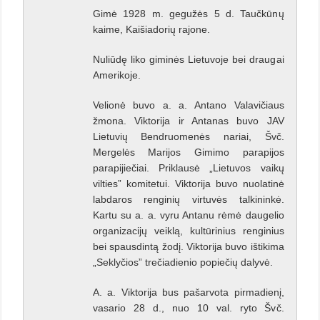
Gimė 1928 m. gegužės 5 d. Taučkūnų
kaime, Kaišiadorių rajone.
Nuliūdę liko giminės Lietuvoje bei draugai
Amerikoje.
Velionė buvo a. a. Antano Valavičiaus
žmona. Viktorija ir Antanas buvo JAV
Lietuvių Bendruomenės nariai, Švč.
Mergelės Marijos Gimimo parapijos
parapijiečiai. Priklausė „Lietuvos vaikų
vilties” komitetui. Viktorija buvo nuolatinė
labdaros renginių virtuvės talkininkė.
Kartu su a. a. vyru Antanu rėmė daugelio
organizacijų veiklą, kultūrinius renginius
bei spausdintą žodį. Viktorija buvo ištikima
„Seklyčios” trečiadienio popiečių dalyvė.
A. a. Viktorija bus pašarvota pirmadienį,
vasario 28 d., nuo 10 val. ryto Švč.