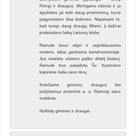
Petrą) ir draugus. Michigano ežeras ir jo
apylinkės jai kėlė daug prisiminimų, kurie
pagyvindavo šias keliones. Nepaisant to,
kad turėjo daug draugų Miami, ji dažnai
praleisdavo laiką Lietuvių klube.
Ramutė buvo stipri ir nepriklausoma
moteris, labai gerbiama bendruomenėje.
Jos netektis visiems paliko didelį liūdesį.
Ramutė bus palaidota Šv. Kazimiero
kapinėse šalia savo tėvų.
Kviečiame gimines, draugus bei
pažįstamus prisiminti a. a. Ramutę savo
maldose.
Nuliūdę giminės ir draugai.