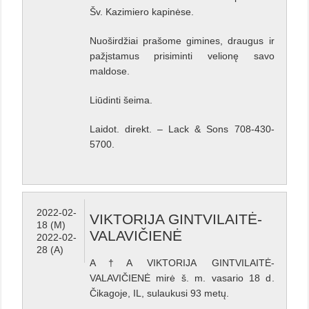
Šv. Kazimiero kapinėse.
Nuoširdžiai prašome gimines, draugus ir
pažįstamus prisiminti velionę savo
maldose.
Liūdinti šeima.
Laidot. direkt. – Lack & Sons 708-430-
5700.
2022-02-
VIKTORIJA GINTVILAITĖ-
18 (M)
VALAVIČIENĖ
2022-02-
28 (A)
A†A VIKTORIJA GINTVILAITĖ-
VALAVIČIENĖ mirė š. m. vasario 18 d.
Čikagoje, IL, sulaukusi 93 metų.