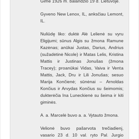
Gimė 1926 m. balandžio 19 d. Lietuvoje.
Gyveno New Lenox, IL, anksčiau Lemont,
IL.
Nuliūdę liko: duktė Alė Lelienė su vyru
Eligijumi; sūnus Algis su žmona Ramune
Kazėnas; anūkai Justas, Darius, Andrius
(sužadėtinė Nicole) ir Matas Lelis, Kristina
Mattis ir Justinas Jonušas (žmona
Tracey); proanūkai Vidas, Vaiva ir Venta
Mattis, Jack, Dru ir Lili Jonušas; sesuo
Marija Končienė; sūnėnai – Arnoldas
Končius ir Arvydas Končius su šeimomis;
dukterėčia Ina Luneckienė su šeima ir kiti
giminės.
A. a. Marcelė buvo a. a. Vytauto žmona.
Velionė buvo pašarvota trečiadienį,
vasario 23 d. 10 val. ryto Pal. Jurgio