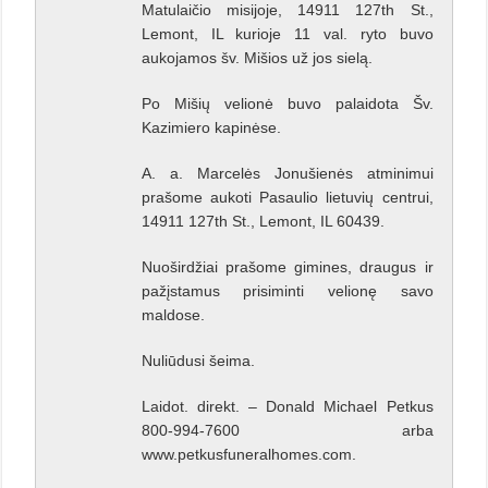
Matulaičio misijoje, 14911 127th St.,
Lemont, IL kurioje 11 val. ryto buvo
aukojamos šv. Mišios už jos sielą.
Po Mišių velionė buvo palaidota Šv.
Kazimiero kapinėse.
A. a. Marcelės Jonušienės atminimui
prašome aukoti Pasaulio lietuvių centrui,
14911 127th St., Lemont, IL 60439.
Nuoširdžiai prašome gimines, draugus ir
pažįstamus prisiminti velionę savo
maldose.
Nuliūdusi šeima.
Laidot. direkt. – Donald Michael Petkus
800-994-7600 arba
www.petkusfuneralhomes.com.