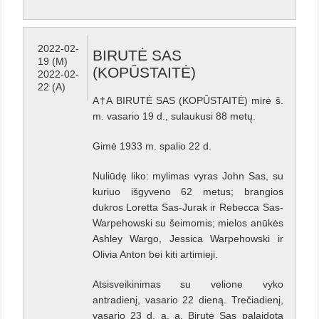
2022-02-
BIRUTĖ SAS
19 (M)
(KOPŪSTAITĖ)
2022-02-
22 (A)
A†A BIRUTĖ SAS (KOPŪSTAITĖ) mirė š.
m. vasario 19 d., sulaukusi 88 metų.
Gimė 1933 m. spalio 22 d.
Nuliūdę liko: mylimas vyras John Sas, su
kuriuo išgyveno 62 metus; brangios
dukros Loretta Sas-Jurak ir Rebecca Sas-
Warpehowski su šeimomis; mielos anūkės
Ashley Wargo, Jessica Warpehowski ir
Olivia Anton bei kiti artimieji.
Atsisveikinimas su velione vyko
antradienį, vasario 22 dieną. Trečiadienį,
vasario 23 d. a. a. Birutė Sas palaidota