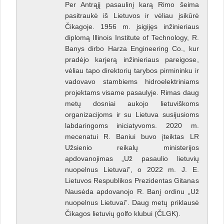
Per Antrąjį pasaulinį karą Rimo šeima
pasitraukė iš Lietuvos ir vėliau įsikūrė
Čikagoje. 1956 m. įsigijęs inžinieriaus
diplomą Illinois Institute of Technology, R.
Banys dirbo Harza Engineering Co., kur
pradėjo karjerą inžinieriaus pareigose,
vėliau tapo direktorių tarybos pirmininku ir
vadovavo stambiems hidroelektriniams
projektams visame pasaulyje. Rimas daug
metų dosniai aukojo lietuviškoms
organizacijoms ir su Lietuva susijusioms
labdaringoms iniciatyvoms. 2020 m.
mecenatui R. Baniui buvo įteiktas LR
Užsienio reikalų ministerijos
apdovanojimas „Už pasaulio lietuvių
nuopelnus Lietuvai”, o 2022 m. J. E.
Lietuvos Respublikos Prezidentas Gitanas
Nausėda apdovanojo R. Banį ordinu „Už
nuopelnus Lietuvai”. Daug metų priklausė
Čikagos lietuvių golfo klubui (ČLGK).