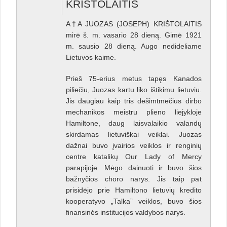
KRIŠTOLAITIS
A†A JUOZAS (JOSEPH) KRIŠTOLAITIS
mirė š. m. vasario 28 dieną. Gimė 1921
m. sausio 28 dieną. Augo nedideliame
Lietuvos kaime.
Prieš 75-erius metus tapęs Kanados
piliečiu, Juozas kartu liko ištikimu lietuviu.
Jis daugiau kaip tris dešimtmečius dirbo
mechanikos meistru plieno liejykloje
Hamiltone, daug laisvalaikio valandų
skirdamas lietuviškai veiklai. Juozas
dažnai buvo įvairios veiklos ir renginių
centre katalikų Our Lady of Mercy
parapijoje. Mėgo dainuoti ir buvo šios
bažnyčios choro narys. Jis taip pat
prisidėjo prie Hamiltono lietuvių kredito
kooperatyvo „Talka” veiklos, buvo šios
finansinės institucijos valdybos narys.