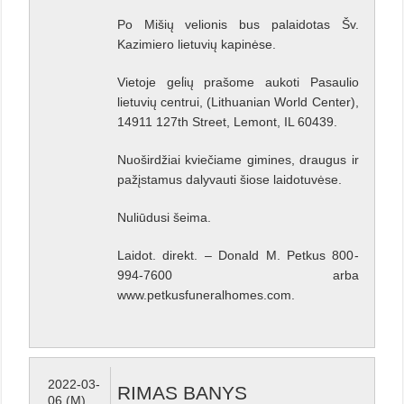
Po Mišių velionis bus palaidotas Šv.
Kazimiero lietuvių kapinėse.
Vietoje gel̇ių prašome aukoti Pasaulio
lietuvių centrui, (Lithuanian World Center),
14911 127th Street, Lemont, IL 60439.
Nuoširdžiai kviečiame gimines, draugus ir
pažįstamus dalyvauti šiose laidotuvėse.
Nuliūdusi šeima.
Laidot. direkt. – Donald M. Petkus 800-
994-7600 arba
www.petkusfuneralhomes.com.
2022-03-
RIMAS BANYS
06 (M)