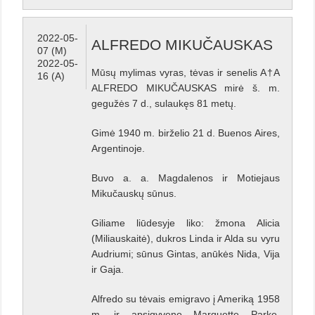
2022-05-
ALFREDO MIKUČAUSKAS
07 (M)
2022-05-
Mūsų mylimas vyras, tėvas ir senelis A†A
16 (A)
ALFREDO MIKUČAUSKAS mirė š. m.
gegužės 7 d., sulaukęs 81 metų.
Gimė 1940 m. birželio 21 d. Buenos Aires,
Argentinoje.
Buvo a. a. Magdalenos ir Motiejaus
Mikučauskų sūnus.
Giliame liūdesyje liko: žmona Alicia
(Miliauskaitė), dukros Linda ir Alda su vyru
Audriumi; sūnus Gintas, anūkės Nida, Vija
ir Gaja.
Alfredo su tėvais emigravo į Ameriką 1958
m. ir apsigyveno Marquette Parke,