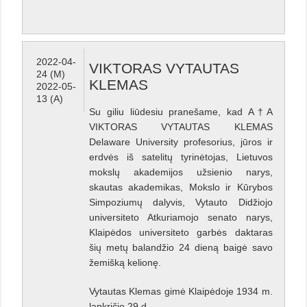
2022-04-
VIKTORAS VYTAUTAS
24 (M)
KLEMAS
2022-05-
13 (A)
Su giliu liūdesiu pranešame, kad A†A
VIKTORAS VYTAUTAS KLEMAS
Delaware University profesorius, jūros ir
erdvės iš satelitų tyrinėtojas, Lietuvos
mokslų akademijos užsienio narys,
skautas akademikas, Mokslo ir Kūrybos
Simpoziumų dalyvis, Vytauto Didžiojo
universiteto Atkuriamojo senato narys,
Klaipėdos universiteto garbės daktaras
šių metų balandžio 24 dieną baigė savo
žemišką kelionę.
Vytautas Klemas gimė Klaipėdoje 1934 m.
lapkričio 29 d.