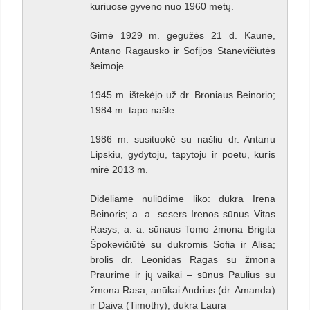
kuriuose gyveno nuo 1960 metų.
Gimė 1929 m. gegužės 21 d. Kaune,
Antano Ragausko ir Sofijos Stanevičiūtės
šeimoje.
1945 m. ištekėjo už dr. Broniaus Beinorio;
1984 m. tapo našle.
1986 m. susituokė su našliu dr. Antanu
Lipskiu, gydytoju, tapytoju ir poetu, kuris
mirė 2013 m.
Dideliame nuliūdime liko: dukra Irena
Beinoris; a. a. sesers Irenos sūnus Vitas
Rasys, a. a. sūnaus Tomo žmona Brigita
Špokevičiūtė su dukromis Sofia ir Alisa;
brolis dr. Leonidas Ragas su žmona
Praurime ir jų vaikai – sūnus Paulius su
žmona Rasa, anūkai Andrius (dr. Amanda)
ir Daiva (Timothy), dukra Laura