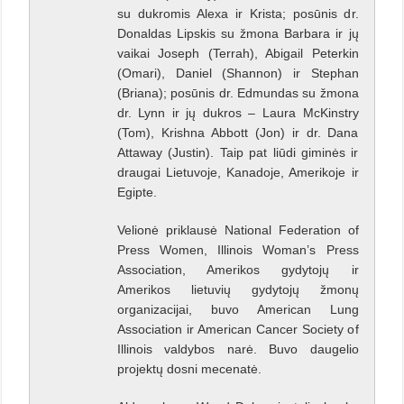
su dukromis Alexa ir Krista; posūnis dr.
Donaldas Lipskis su žmona Barbara ir jų
vaikai Joseph (Terrah), Abigail Peterkin
(Omari), Daniel (Shannon) ir Stephan
(Briana); posūnis dr. Edmundas su žmona
dr. Lynn ir jų dukros – Laura McKinstry
(Tom), Krishna Abbott (Jon) ir dr. Dana
Attaway (Justin). Taip pat liūdi giminės ir
draugai Lietuvoje, Kanadoje, Amerikoje ir
Egipte.
Velionė priklausė National Federation of
Press Women, Illinois Woman’s Press
Association, Amerikos gydytojų ir
Amerikos lietuvių gydytojų žmonų
organizacijai, buvo American Lung
Association ir American Cancer Society of
Illinois valdybos narė. Buvo daugelio
projektų dosni mecenatė.