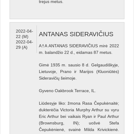
trejus metus.
2022-04-
ANTANAS SIDERAVIČIUS
22 (M)
2022-04-
A†A ANTANAS SIDERAVIČIUS mirė 2022
29 (A)
m. balandžio 22 d., eidamas 87 metus.
Gimė 1935 m. sausio 8 d. Gelgaudiškyje,
Lietuvoje, Prano ir Marijos (Kluoniūtės)
Sideravičių šeimoje.
Gyveno Oakbrook Terrace, IL.
Liūdesyje liko: žmona Rasa Čepukėnaitė;
dukterėčia Victoria Murphy Arthur su vyru
Eric Arthur bei vaikais Ryan ir Paul Arthur
(Brownsburg, IN); uošvė Stefa
Čepukėnienė, svainė Milda Krivickienė.