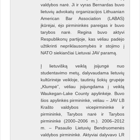
valdybos narė. Ji ir vyras Bernardas buvo
lietuvių advokatų organizacijos Lithuanian
American Bar Association (LABAS)
įkūrėjai, ėjo pirmininkės pareigas ir buvo
tarybos narė. Regina buvo aktyvi
Respublikonų partijoje, kas vėliau padėjo
užtikrinti nepriklausomybės ir stojimo į
NATO siekiančiai Lietuvai JAV paramą.
Į lietuvišką veiklą įsijungė nuo
studentavimo metų, dalyvaudama lietuvių
kultūrinėje veikloje, tautinių šokių grupėje
„Klumpė”, vėliau įsijungdama į veiklą
Waukegan-Lake County apylinkėje. Buvo
šios apylinkės pirmininkė, vėliau – JAV LB
Krašto valdybos vicepirmininkė ir
pirmininkė, Tarybos narė ir Tarybos
pirmininkė (2000–2006 m.). 2006–2012
m. – Pasaulio Lietuvių Bendruomenės
valdybos pirmininkė. Aktyviai dalyvavo LR