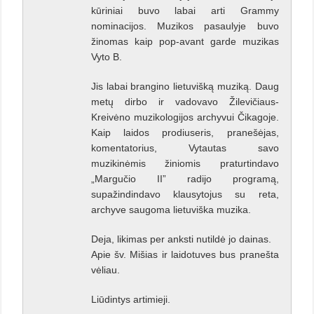
kūriniai buvo labai arti Grammy
nominacijos. Muzikos pasaulyje buvo
žinomas kaip pop-avant garde muzikas
Vyto B.
Jis labai brangino lietuvišką muziką. Daug
metų dirbo ir vadovavo Žilevičiaus-
Kreivėno muzikologijos archyvui Čikagoje.
Kaip laidos prodiuseris, pranešėjas,
komentatorius, Vytautas savo
muzikinėmis žiniomis praturtindavo
„Margučio II” radijo programą,
supažindindavo klausytojus su reta,
archyve saugoma lietuviška muzika.
Deja, likimas per anksti nutildė jo dainas.
Apie šv. Mišias ir laidotuves bus pranešta
vėliau.
Liūdintys artimieji.