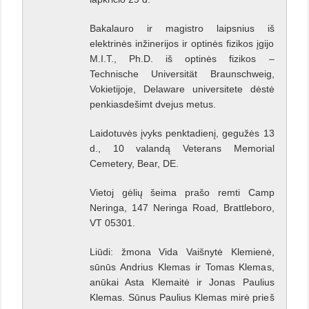
Bakalauro ir magistro laipsnius iš
elektrinės inžinerijos ir optinės fizikos įgijo
M.I.T., Ph.D. iš optinės fizikos –
Technische Universität Braunschweig,
Vokietijoje, Delaware universitete dėstė
penkiasdešimt dvejus metus.
Laidotuvės įvyks penktadienį, gegužės 13
d., 10 valandą Veterans Memorial
Cemetery, Bear, DE.
Vietoj gėlių šeima prašo remti Camp
Neringa, 147 Neringa Road, Brattleboro,
VT 05301.
Liūdi: žmona Vida Vaišnytė Klemienė,
sūnūs Andrius Klemas ir Tomas Klemas,
anūkai Asta Klemaitė ir Jonas Paulius
Klemas. Sūnus Paulius Klemas mirė prieš