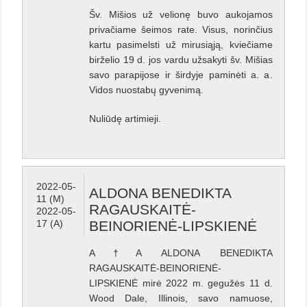
Šv. Mišios už velionę buvo aukojamos
privačiame šeimos rate. Visus, norinčius
kartu pasimelsti už mirusiąją, kviečiame
birželio 19 d. jos vardu užsakyti šv. Mišias
savo parapijose ir širdyje paminėti a. a.
Vidos nuostabų gyvenimą.
Nuliūdę artimieji.
2022-05-
ALDONA BENEDIKTA
11 (M)
RAGAUSKAITĖ-
2022-05-
17 (A)
BEINORIENĖ-LIPSKIENĖ
A†A ALDONA BENEDIKTA
RAGAUSKAITĖ-BEINORIENĖ-
LIPSKIENĖ mirė 2022 m. gegužės 11 d.
Wood Dale, Illinois, savo namuose,