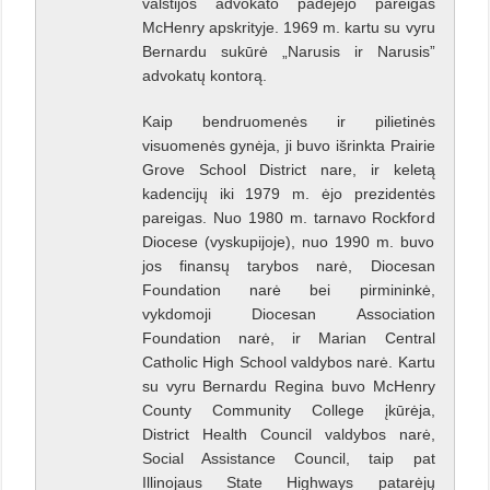
valstijos advokato padėjėjo pareigas
McHenry apskrityje. 1969 m. kartu su vyru
Bernardu sukūrė „Narusis ir Narusis”
advokatų kontorą.
Kaip bendruomenės ir pilietinės
visuomenės gynėja, ji buvo išrinkta Prairie
Grove School District nare, ir keletą
kadencijų iki 1979 m. ėjo prezidentės
pareigas. Nuo 1980 m. tarnavo Rockford
Diocese (vyskupijoje), nuo 1990 m. buvo
jos finansų tarybos narė, Diocesan
Foundation narė bei pirmininkė,
vykdomoji Diocesan Association
Foundation narė, ir Marian Central
Catholic High School valdybos narė. Kartu
su vyru Bernardu Regina buvo McHenry
County Community College įkūrėja,
District Health Council valdybos narė,
Social Assistance Council, taip pat
Illinojaus State Highways patarėjų