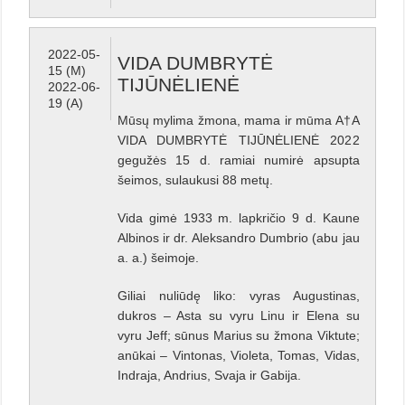
2022-05-
VIDA DUMBRYTĖ
15 (M)
TIJŪNĖLIENĖ
2022-06-
19 (A)
Mūsų mylima žmona, mama ir mūma A†A
VIDA DUMBRYTĖ TIJŪNĖLIENĖ 2022
gegužės 15 d. ramiai numirė apsupta
šeimos, sulaukusi 88 metų.
Vida gimė 1933 m. lapkričio 9 d. Kaune
Albinos ir dr. Aleksandro Dumbrio (abu jau
a. a.) šeimoje.
Giliai nuliūdę liko: vyras Augustinas,
dukros – Asta su vyru Linu ir Elena su
vyru Jeff; sūnus Marius su žmona Viktute;
anūkai – Vintonas, Violeta, Tomas, Vidas,
Indraja, Andrius, Svaja ir Gabija.