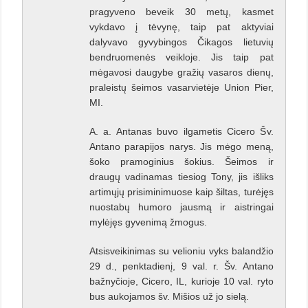
pragyveno beveik 30 metų, kasmet
vykdavo į tėvynę, taip pat aktyviai
dalyvavo gyvybingos Čikagos lietuvių
bendruomenės veikloje. Jis taip pat
mėgavosi daugybe gražių vasaros dienų,
praleistų šeimos vasarvietėje Union Pier,
MI.
A. a. Antanas buvo ilgametis Cicero Šv.
Antano parapijos narys. Jis mėgo meną,
šoko pramoginius šokius. Šeimos ir
draugų vadinamas tiesiog Tony, jis išliks
artimųjų prisiminimuose kaip šiltas, turėjęs
nuostabų humoro jausmą ir aistringai
mylėjęs gyvenimą žmogus.
Atsisveikinimas su velioniu vyks balandžio
29 d., penktadienį, 9 val. r. Šv. Antano
bažnyčioje, Cicero, IL, kurioje 10 val. ryto
bus aukojamos šv. Mišios už jo sielą.