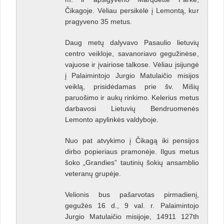
Čikagoje. Vėliau persikėlė į Lemontą, kur
pragyveno 35 metus.
Daug metų dalyvavo Pasaulio lietuvių
centro veikloje, savanoriavo gegužinėse,
vajuose ir įvairiose talkose. Vėliau įsijungė
į Palaimintojo Jurgio Matulaičio misijos
veiklą, prisidėdamas prie šv. Mišių
paruošimo ir aukų rinkimo. Kelerius metus
darbavosi Lietuvių Bendruomenės
Lemonto apylinkės valdyboje.
Nuo pat atvykimo į Čikagą iki pensijos
dirbo popieriaus pramonėje. Ilgus metus
šoko „Grandies” tautinių šokių ansamblio
veteranų grupėje.
Velionis bus pašarvotas pirmadienį,
gegužės 16 d., 9 val. r. Palaimintojo
Jurgio Matulaičio misijoje, 14911 127th