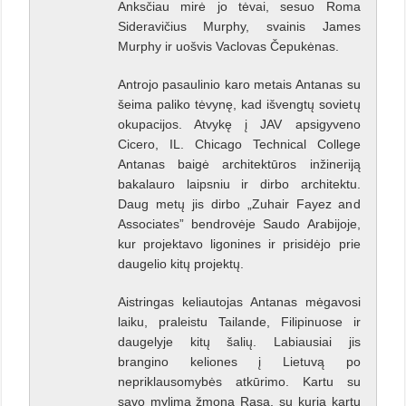
Anksčiau mirė jo tėvai, sesuo Roma
Sideravičius Murphy, svainis James
Murphy ir uošvis Vaclovas Čepukėnas.
Antrojo pasaulinio karo metais Antanas su
šeima paliko tėvynę, kad išvengtų sovietų
okupacijos. Atvykę į JAV apsigyveno
Cicero, IL. Chicago Technical College
Antanas baigė architektūros inžineriją
bakalauro laipsniu ir dirbo architektu.
Daug metų jis dirbo „Zuhair Fayez and
Associates” bendrovėje Saudo Arabijoje,
kur projektavo ligonines ir prisidėjo prie
daugelio kitų projektų.
Aistringas keliautojas Antanas mėgavosi
laiku, praleistu Tailande, Filipinuose ir
daugelyje kitų šalių. Labiausiai jis
brangino keliones į Lietuvą po
nepriklausomybės atkūrimo. Kartu su
savo mylima žmona Rasa, su kuria kartu