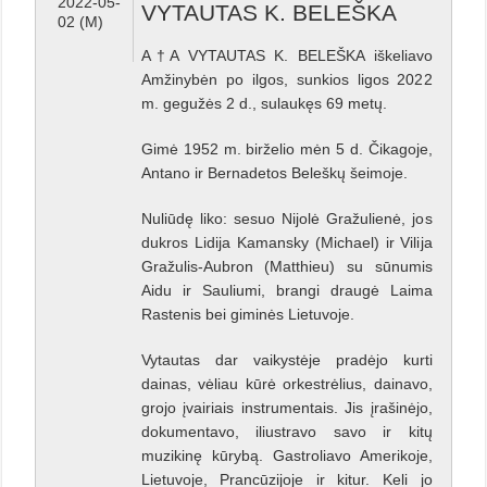
2022-05-
VYTAUTAS K. BELEŠKA
02 (M)
A†A VYTAUTAS K. BELEŠKA iškeliavo
Amžinybėn po ilgos, sunkios ligos 2022
m. gegužės 2 d., sulaukęs 69 metų.
Gimė 1952 m. birželio mėn 5 d. Čikagoje,
Antano ir Bernadetos Beleškų šeimoje.
Nuliūdę liko: sesuo Nijolė Gražulienė, jos
dukros Lidija Kamansky (Michael) ir Vilija
Gražulis-Aubron (Matthieu) su sūnumis
Aidu ir Sauliumi, brangi draugė Laima
Rastenis bei giminės Lietuvoje.
Vytautas dar vaikystėje pradėjo kurti
dainas, vėliau kūrė orkestrėlius, dainavo,
grojo įvairiais instrumentais. Jis įrašinėjo,
dokumentavo, iliustravo savo ir kitų
muzikinę kūrybą. Gastroliavo Amerikoje,
Lietuvoje, Prancūzijoje ir kitur. Keli jo