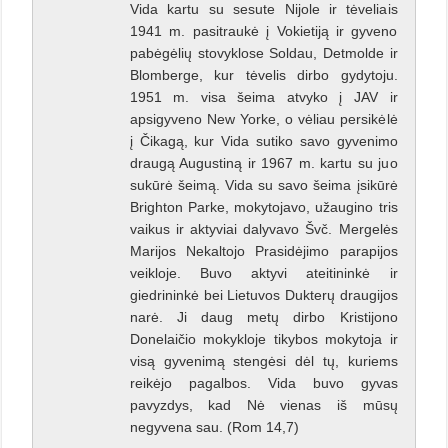
Vida kartu su sesute Nijole ir tėveliais
1941 m. pasitraukė į Vokietiją ir gyveno
pabėgėlių stovyklose Soldau, Detmolde ir
Blomberge, kur tėvelis dirbo gydytoju.
1951 m. visa šeima atvyko į JAV ir
apsigyveno New Yorke, o vėliau persikėlė
į Čikagą, kur Vida sutiko savo gyvenimo
draugą Augustiną ir 1967 m. kartu su juo
sukūrė šeimą. Vida su savo šeima įsikūrė
Brighton Parke, mokytojavo, užaugino tris
vaikus ir aktyviai dalyvavo Švč. Mergelės
Marijos Nekaltojo Prasidėjimo parapijos
veikloje. Buvo aktyvi ateitininkė ir
giedrininkė bei Lietuvos Dukterų draugijos
narė. Ji daug metų dirbo Kristijono
Donelaičio mokykloje tikybos mokytoja ir
visą gyvenimą stengėsi dėl tų, kuriems
reikėjo pagalbos. Vida buvo gyvas
pavyzdys, kad Nė vienas iš mūsų
negyvena sau. (Rom 14,7)