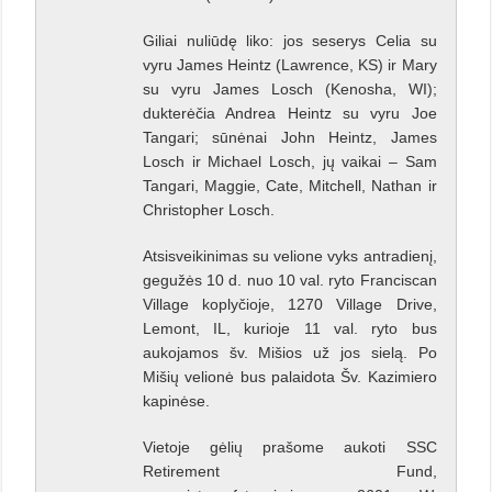
Giliai nuliūdę liko: jos seserys Celia su
vyru James Heintz (Lawrence, KS) ir Mary
su vyru James Losch (Kenosha, WI);
dukterėčia Andrea Heintz su vyru Joe
Tangari; sūnėnai John Heintz, James
Losch ir Michael Losch, jų vaikai – Sam
Tangari, Maggie, Cate, Mitchell, Nathan ir
Christopher Losch.
Atsisveikinimas su velione vyks antradienį,
gegužės 10 d. nuo 10 val. ryto Franciscan
Village koplyčioje, 1270 Village Drive,
Lemont, IL, kurioje 11 val. ryto bus
aukojamos šv. Mišios už jos sielą. Po
Mišių velionė bus palaidota Šv. Kazimiero
kapinėse.
Vietoje gėlių prašome aukoti SSC
Retirement Fund,