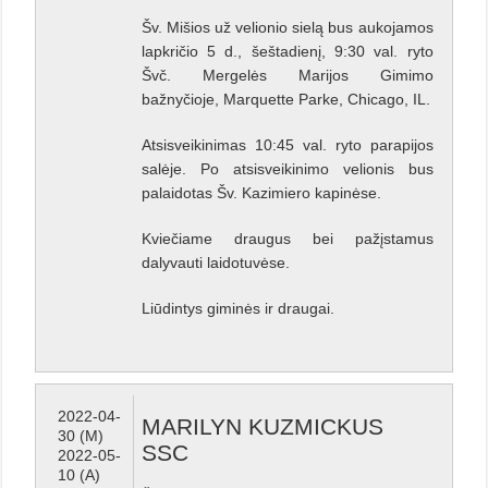
Šv. Mišios už velionio sielą bus aukojamos
lapkričio 5 d., šeštadienį, 9:30 val. ryto
Švč. Mergelės Marijos Gimimo
bažnyčioje, Marquette Parke, Chicago, IL.
Atsisveikinimas 10:45 val. ryto parapijos
salėje. Po atsisveikinimo velionis bus
palaidotas Šv. Kazimiero kapinėse.
Kviečiame draugus bei pažįstamus
dalyvauti laidotuvėse.
Liūdintys giminės ir draugai.
2022-04-
MARILYN KUZMICKUS
30 (M)
SSC
2022-05-
10 (A)