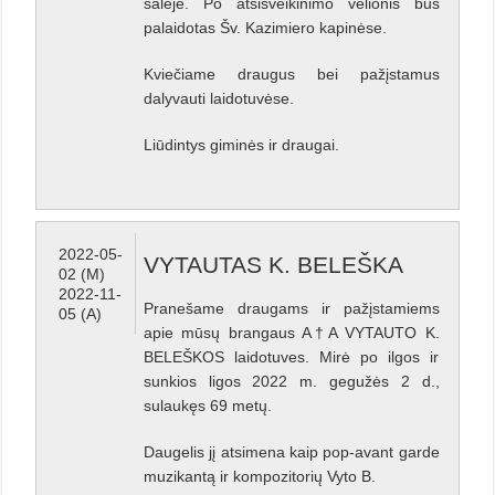
salėje. Po atsisveikinimo velionis bus
palaidotas Šv. Kazimiero kapinėse.
Kviečiame draugus bei pažįstamus
dalyvauti laidotuvėse.
Liūdintys giminės ir draugai.
2022-05-
VYTAUTAS K. BELEŠKA
02 (M)
2022-11-
Pranešame draugams ir pažįstamiems
05 (A)
apie mūsų brangaus A†A VYTAUTO K.
BELEŠKOS laidotuves. Mirė po ilgos ir
sunkios ligos 2022 m. gegužės 2 d.,
sulaukęs 69 metų.
Daugelis jį atsimena kaip pop-avant garde
muzikantą ir kompozitorių Vyto B.