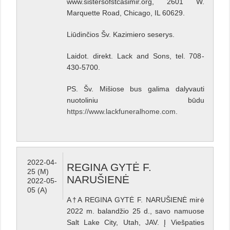
www.sistersofstcasimir.org, 2601 W.
Marquette Road, Chicago, IL 60629.
Liūdinčios Šv. Kazimiero seserys.
Laidot. direkt. Lack and Sons, tel. 708-
430-5700.
PS. Šv. Mišiose bus galima dalyvauti
nuotoliniu būdu
https://www.lackfuneralhome.com
.
2022-04-
REGINA GYTĖ F.
25 (M)
NARUŠIENĖ
2022-05-
05 (A)
A†A REGINA GYTĖ F. NARUŠIENĖ mirė
2022 m. balandžio 25 d., savo namuose
Salt Lake City, Utah, JAV. Į Viešpaties