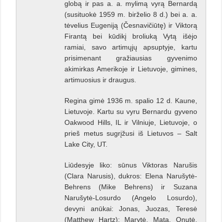
globą ir pas a. a. mylimą vyrą Bernardą
(susituokė 1959 m. birželio 8 d.) bei a. a.
tėvelius Eugeniją (Česnavičiūtę) ir Viktorą
Firantą bei kūdikį broliuką Vytą išėjo
ramiai, savo artimųjų apsuptyje, kartu
prisimenant gražiausias gyvenimo
akimirkas Amerikoje ir Lietuvoje, gimines,
artimuosius ir draugus.
Regina gimė 1936 m. spalio 12 d. Kaune,
Lietuvoje. Kartu su vyru Bernardu gyveno
Oakwood Hills, IL ir Vilniuje, Lietuvoje, o
prieš metus sugrįžusi iš Lietuvos – Salt
Lake City, UT.
Liūdesyje liko: sūnus Viktoras Narušis
(Clara Narusis), dukros: Elena Narušytė-
Behrens (Mike Behrens) ir Suzana
Narušytė-Losurdo (Angelo Losurdo),
devyni anūkai: Jonas, Juozas, Teresė
(Matthew Hartz); Marytė, Mata, Onutė,