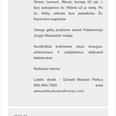
Street, Lemont, Illinois, kurioje 10 val. r.
bus aukojamos šv. Mišios už jo sielą. Po
šv. Mišių velionis bus palaidotas Šv.
Kazimiero kapinėse.
Vietoje gėlių prašome aukoti Palaimintojo
Jurgio Matulaičio misijai.
Nuoširdžiai kviečiame visus draugus,
artimuosius ir pažįstamus dalyvauti
laidotuvėse.
Nuliūdusi šeima.
Laidot. direkt. – Donald Michael Petkus
800-994-7600 arba
www.petkusfuneralhomes.com
.