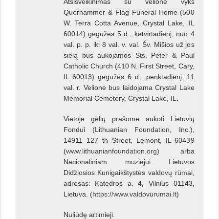
Atsisveikinimas su velione vyks
Querhammer & Flag Funeral Home (500
W. Terra Cotta Avenue, Crystal Lake, IL
60014) gegužės 5 d., ketvirtadienį, nuo 4
val. p. p. iki 8 val. v. val. Šv. Mišios už jos
sielą bus aukojamos Sts. Peter & Paul
Catholic Church (410 N. First Street, Cary,
IL 60013) gegužės 6 d., penktadienį, 11
val. r. Velionė bus laidojama Crystal Lake
Memorial Cemetery, Crystal Lake, IL.
Vietoje gėlių prašome aukoti Lietuvių
Fondui (Lithuanian Foundation, Inc.),
14911 127 th Street, Lemont, IL 60439
(
www.lithuanianfoundation.org
) arba
Nacionaliniam muziejui Lietuvos
Didžiosios Kunigaikštystės valdovų rūmai,
adresas: Katedros a. 4, Vilnius 01143,
Lietuva. (
https://www.valdovurumai.lt
)
Nuliūdę artimieji.