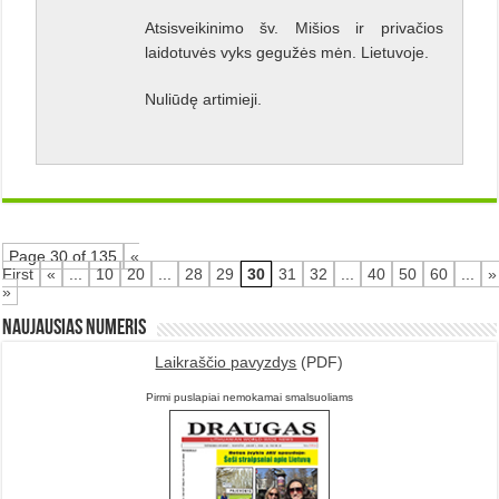
Atsisveikinimo šv. Mišios ir privačios
laidotuvės vyks gegužės mėn. Lietuvoje.
Nuliūdę artimieji.
Page 30 of 135
«
First
«
...
10
20
...
28
29
30
31
32
...
40
50
60
...
»
»
Naujausias numeris
Laikraščio pavyzdys
(PDF)
Pirmi puslapiai nemokamai smalsuoliams