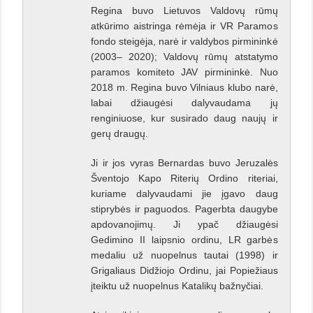
Regina buvo Lietuvos Valdovų rūmų
atkūrimo aistringa rėmėja ir VR Paramos
fondo steigėja, narė ir valdybos pirmininkė
(2003– 2020); Valdovų rūmų atstatymo
paramos komiteto JAV pirmininkė. Nuo
2018 m. Regina buvo Vilniaus klubo narė,
labai džiaugėsi dalyvaudama jų
renginiuose, kur susirado daug naujų ir
gerų draugų.
Ji ir jos vyras Bernardas buvo Jeruzalės
Šventojo Kapo Riterių Ordino riteriai,
kuriame dalyvaudami jie įgavo daug
stiprybės ir paguodos. Pagerbta daugybe
apdovanojimų. Ji ypač džiaugėsi
Gedimino II laipsnio ordinu, LR garbės
medaliu už nuopelnus tautai (1998) ir
Grigaliaus Didžiojo Ordinu, jai Popiežiaus
įteiktu už nuopelnus Katalikų bažnyčiai.