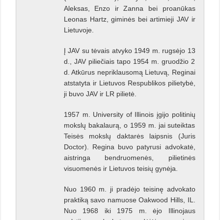
Aleksas, Enzo ir Zanna bei proanūkas
Leonas Hartz, giminės bei artimieji JAV ir
Lietuvoje.
Į JAV su tėvais atvyko 1949 m. rugsėjo 13
d., JAV piliečiais tapo 1954 m. gruodžio 2
d. Atkūrus nepriklausomą Lietuvą, Reginai
atstatyta ir Lietuvos Respublikos pilietybė,
ji buvo JAV ir LR pilietė.
1957 m. University of Illinois įgijo politinių
mokslų bakalaurą, o 1959 m. jai suteiktas
Teisės mokslų daktarės laipsnis (Juris
Doctor). Regina buvo patyrusi advokatė,
aistringa bendruomenės, pilietinės
visuomenės ir Lietuvos teisių gynėja.
Nuo 1960 m. ji pradėjo teisinę advokato
praktiką savo namuose Oakwood Hills, IL.
Nuo 1968 iki 1975 m. ėjo Illinojaus