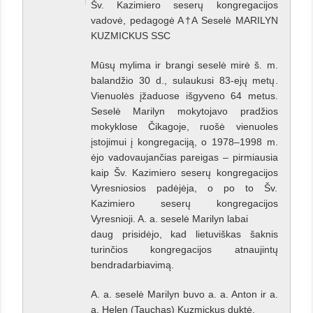
Šv. Kazimiero seserų kongregacijos
vadovė, pedagogė A†A Seselė MARILYN
KUZMICKUS SSC
Mūsų mylima ir brangi seselė mirė š. m.
balandžio 30 d., sulaukusi 83-ejų metų.
Vienuolės įžaduose išgyveno 64 metus.
Seselė Marilyn mokytojavo pradžios
mokyklose Čikagoje, ruošė vienuoles
įstojimui į kongregaciją, o 1978–1998 m.
ėjo vadovaujančias pareigas – pirmiausia
kaip Šv. Kazimiero seserų kongregacijos
Vyresniosios padėjėja, o po to Šv.
Kazimiero seserų kongregacijos
Vyresnioji. A. a. seselė Marilyn labai
daug prisidėjo, kad lietuviškas šaknis
turinčios kongregacijos atnaujintų
bendradarbiavimą.
A. a. seselė Marilyn buvo a. a. Anton ir a.
a. Helen (Tauchas) Kuzmickus duktė.