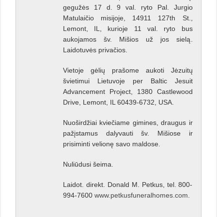
gegužės 17 d. 9 val. ryto Pal. Jurgio
Matulaičio misijoje, 14911 127th St.,
Lemont, IL, kurioje 11 val. ryto bus
aukojamos šv. Mišios už jos sielą.
Laidotuvės privačios.
Vietoje gėlių prašome aukoti Jėzuitų
švietimui Lietuvoje per Baltic Jesuit
Advancement Project, 1380 Castlewood
Drive, Lemont, IL 60439-6732, USA.
Nuoširdžiai kviečiame gimines, draugus ir
pažįstamus dalyvauti šv. Mišiose ir
prisiminti velionę savo maldose.
Nuliūdusi šeima.
Laidot. direkt. Donald M. Petkus, tel. 800-
994-7600
www.petkusfuneralhomes.com
.