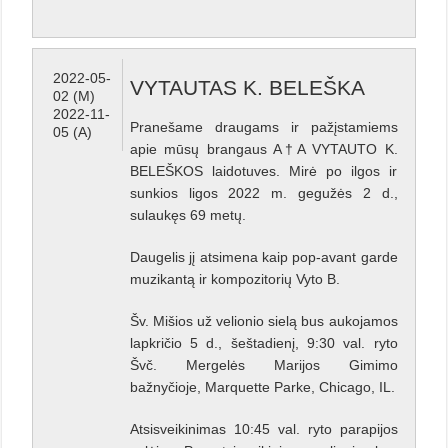
2022-05-
VYTAUTAS K. BELEŠKA
02 (M)
2022-11-
Pranešame draugams ir pažįstamiems
05 (A)
apie mūsų brangaus A†A VYTAUTO K.
BELEŠKOS laidotuves. Mirė po ilgos ir
sunkios ligos 2022 m. gegužės 2 d.,
sulaukęs 69 metų.
Daugelis jį atsimena kaip pop-avant garde
muzikantą ir kompozitorių Vyto B.
Šv. Mišios už velionio sielą bus aukojamos
lapkričio 5 d., šeštadienį, 9:30 val. ryto
Švč. Mergelės Marijos Gimimo
bažnyčioje, Marquette Parke, Chicago, IL.
Atsisveikinimas 10:45 val. ryto parapijos