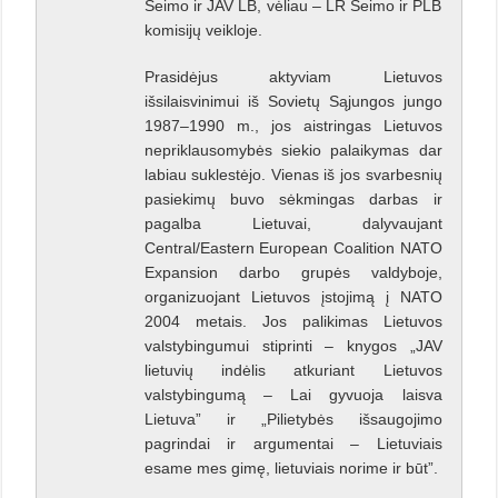
Seimo ir JAV LB, vėliau – LR Seimo ir PLB
komisijų veikloje.
Prasidėjus aktyviam Lietuvos
išsilaisvinimui iš Sovietų Sąjungos jungo
1987–1990 m., jos aistringas Lietuvos
nepriklausomybės siekio palaikymas dar
labiau suklestėjo. Vienas iš jos svarbesnių
pasiekimų buvo sėkmingas darbas ir
pagalba Lietuvai, dalyvaujant
Central/Eastern European Coalition NATO
Expansion darbo grupės valdyboje,
organizuojant Lietuvos įstojimą į NATO
2004 metais. Jos palikimas Lietuvos
valstybingumui stiprinti – knygos „JAV
lietuvių indėlis atkuriant Lietuvos
valstybingumą – Lai gyvuoja laisva
Lietuva” ir „Pilietybės išsaugojimo
pagrindai ir argumentai – Lietuviais
esame mes gimę, lietuviais norime ir būt”.