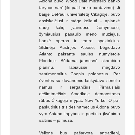
Aldona buvo Wood Dale miestelio banko
tarybos narė (iki pat banko pardavimo). Ji
baigė DePaul universitetą Čikagoje, buvo
apsiskaičiusi ir mėgo keliauti – aplankė
daug šalių įvairiuose žemynuose,
žymiausius pasaulio meno muziejus.
Lankė operas ir teatro spektaklius.
Slidinėjo Austrijos Alpėse, bėgiodavo
Atlanto pakrante saulės numylėtoje
Floridoje. Būdama jaunesnė skambino
pianinu, labiausiai mėgdavo
sentimentalius Chopin polonezus. Per
šventes su dovanomis lankydavo senelių
namus ir sergančius. Pirmaisiais
dešimtmečiais Amerikoje demonstravo
rūbus Čikagoje ir ypač New Yorke. O per
paskutinius tris dešimtmečius Aldona buvo
vyro Antano tapybos ir poetinio įkvėpimo
šaltinis – jo mūza.
Velionė bus pašarvota antradienį,