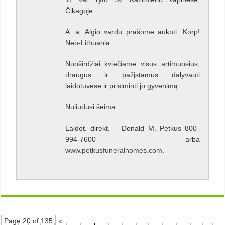
Čikagoje.
A. a. Algio vardu prašome aukoti: Korp!
Neo-Lithuania.
Nuoširdžiai kviečiame visus artimuosius,
draugus ir pažįstamus dalyvauti
laidotuvėse ir prisiminti jo gyvenimą.
Nuliūdusi šeima.
Laidot. direkt. – Donald M. Petkus 800-
994-7600 arba
www.petkusfuneralhomes.com
.
Page 20 of 135
«