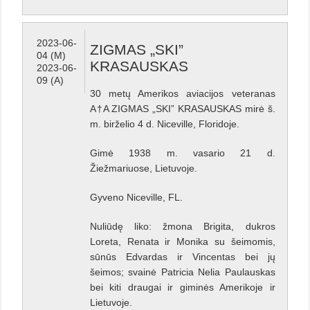
2023-06-
ZIGMAS „SKI”
04 (M)
KRASAUSKAS
2023-06-
09 (A)
30 metų Amerikos aviacijos veteranas
A†A ZIGMAS „SKI” KRASAUSKAS mirė š.
m. birželio 4 d. Niceville, Floridoje.
Gimė 1938 m. vasario 21 d.
Žiežmariuose, Lietuvoje.
Gyveno Niceville, FL.
Nuliūdę liko: žmona Brigita, dukros
Loreta, Renata ir Monika su šeimomis,
sūnūs Edvardas ir Vincentas bei jų
šeimos; svainė Patricia Nelia Paulauskas
bei kiti draugai ir giminės Amerikoje ir
Lietuvoje.