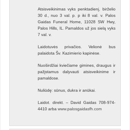
Atsisveikinimas vyks penktadienį, birželio
30 d., nuo 3 val. p. p iki 8 val. v. Palos
Gaidas Funeral Home, 11028 SW Hwy,
Palos Hills, IL. Pamaldos už jos sielą vyks
7 val. v.
Laidotuvės privačios. Velionė bus
palaidota Šv. Kazimierio kapinėse.
Nuoširdžiai kviečiame gimines, draugus ir
pažįstamus dalyvauti atsisveikinime ir
pamaldose.
Nuliūdę: sūnus, dukra ir anūkai.
Laidot. direkt. – David Gaidas 708-974-
4410 arba
www.palosgaidasfh.com