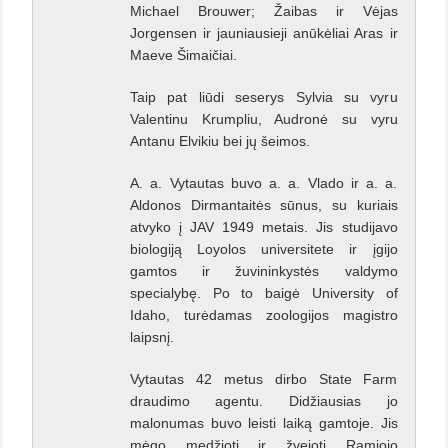
Michael Brouwer; Žaibas ir Vėjas
Jorgensen ir jauniausieji anūkėliai Aras ir
Maeve Šimaičiai.
Taip pat liūdi seserys Sylvia su vyru
Valentinu Krumpliu, Audronė su vyru
Antanu Elvikiu bei jų šeimos.
A. a. Vytautas buvo a. a. Vlado ir a. a.
Aldonos Dirmantaitės sūnus, su kuriais
atvyko į JAV 1949 metais. Jis studijavo
biologiją Loyolos universitete ir įgijo
gamtos ir žuvininkystės valdymo
specialybę. Po to baigė University of
Idaho, turėdamas zoologijos magistro
laipsnį.
Vytautas 42 metus dirbo State Farm
draudimo agentu. Didžiausias jo
malonumas buvo leisti laiką gamtoje. Jis
mėgo medžioti ir žvejoti Ramiojo