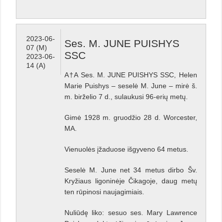
2023-06-
Ses. M. JUNE PUISHYS
07 (M)
SSC
2023-06-
14 (A)
A†A Ses. M. JUNE PUISHYS SSC, Helen
Marie Puishys – seselė M. June – mirė š.
m. birželio 7 d., sulaukusi 96-erių metų.
Gimė 1928 m. gruodžio 28 d. Worcester,
MA.
Vienuolės įžaduose išgyveno 64 metus.
Seselė M. June net 34 metus dirbo Šv.
Kryžiaus ligoninėje Čikagoje, daug metų
ten rūpinosi naujagimiais.
Nuliūdę liko: sesuo ses. Mary Lawrence