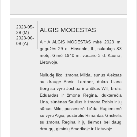
2023-05-
ALGIS MODESTAS
29 (M)
2023-06-
A†A ALGIS MODESTAS mirė 2023 m.
09 (A)
gegužės 29 d. Hinsdale, IL, sulaukęs 83
metų. Gimė 1940 m. vasario 3 d. Kaune,
Lietuvoje.
Nuliūdę liko: žmona Milda, sūnus Aleksas
su drauge Annie Lardner, dukra Liana
Berg su vyru Joshua ir anūkas Will; brolis
Eduardas ir žmona Regina, dukterėčia
Lina, sūnėnas Saulius ir žmona Robin ir jų
sūnus Milo; pusseserė Liūda Rugienienė
su vyru Algiu, pusbrolis Rimantas Griškelis
su žmona Regina ir jų šeimos bei daug
draugų, giminių Amerikoje ir Lietuvoje.