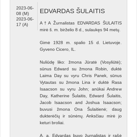
2023-06-
EDVARDAS ŠULAITIS
08 (M)
2023-06-
A†A Žurnalistas EDVARDAS ŠULAITIS
17 (A)
mirė š. m. birželio 8 d., sulaukęs 94 metų.
Gimė 1928 m. spalio 15 d. Lietuvoje.
Gyveno Cicero, IL.
Nuliūdę liko: žmona Jūratė (Vosyliūtė);
sūnus Edward su žmona Robin, duktė
Laima Day su vyru Chris Panek, sūnus
Vytautas su žmona Lina ir duktė Rasa
Isaacson su vyru John; anūkai Andrew
Day, Katherine Šulaitis, Edward Šulaitis,
Jacob Isaacson and Joshua Isaacson;
buvusi žmona Ona Šulaitienė; daug
dukterėčių ir sūnėnų. Anksčiau mirė jo
keturi broliai.
A. a. Edvardas buvo žurnalistas ir rašė