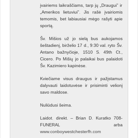
įvairiems laikraščiams, tarp jų „Draugui” ir
„Amerikos lietuviui”. Jis rašė įvairiomis
temomis, bet labiausiai mėgo rašyti apie
sportą.
Šv. Mišios už jo sielą bus aukojamos
šeštadienį, birželio 17 d., 9:30 val. ryto Šv.
Antano bažnyčioje, 1510 S. 49th Ct.,
Cicero. Po Mišių jo palaikai bus palaidoti
Šv. Kazimiero kapinėse.
Kviečiame visus draugus ir pažįstamus
dalyvauti laidotuvėse ir prisiminti velionį
savo maldose.
Nuliūdusi šeima.
Laidot. direkt. – Brian D. Kuratko 708-
FUNERAL arba
www.conboywestchesterfh.com