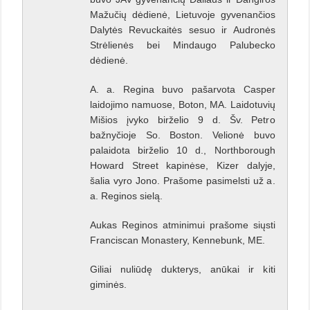
Mažučių dėdienė, Lietuvoje gyvenančios
Dalytės Revuckaitės sesuo ir Audronės
Strėlienės bei Mindaugo Palubecko
dėdienė.
A. a. Regina buvo pašarvota Casper
laidojimo namuose, Boton, MA. Laidotuvių
Mišios įvyko birželio 9 d. Šv. Petro
bažnyčioje So. Boston. Velionė buvo
palaidota birželio 10 d., Northborough
Howard Street kapinėse, Kizer dalyje,
šalia vyro Jono. Prašome pasimelsti už a.
a. Reginos sielą.
Aukas Reginos atminimui prašome siųsti
Franciscan Monastery, Kennebunk, ME.
Giliai nuliūdę dukterys, anūkai ir kiti
giminės.