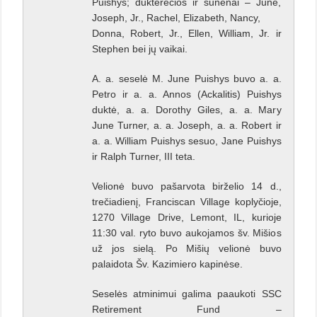
Puishys; dukterėčios ir sūnėnai – June,
Joseph, Jr., Rachel, Elizabeth, Nancy,
Donna, Robert, Jr., Ellen, William, Jr. ir
Stephen bei jų vaikai.
A. a. seselė M. June Puishys buvo a. a.
Petro ir a. a. Annos (Ackalitis) Puishys
duktė, a. a. Dorothy Giles, a. a. Mary
June Turner, a. a. Joseph, a. a. Robert ir
a. a. William Puishys sesuo, Jane Puishys
ir Ralph Turner, III teta.
Velionė buvo pašarvota birželio 14 d.,
trečiadienį, Franciscan Village koplyčioje,
1270 Village Drive, Lemont, IL, kurioje
11:30 val. ryto buvo aukojamos šv. Mišios
už jos sielą. Po Mišių velionė buvo
palaidota Šv. Kazimiero kapinėse.
Seselės atminimui galima paaukoti SSC
Retirement Fund –