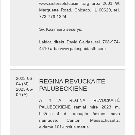
www.sistersofstcasimir.org
arba 2601 W.
Marquette Road, Chicago, IL 60629, tel.
773-776-1324.
Šv. Kazimiero seserys.
Laidot. direkt. David Gaidas, tel. 708-974-
4410 arba
www.palosgaidasfh.com
.
2023-06-
REGINA REVUCKAITĖ
04 (M)
PALUBECKIENĖ
2023-06-
09 (A)
A†A REGINA REVUCKAITĖ
PALUBECKIENĖ ramiai mirė 2023 m.
birželio 4 d., apsupta šeimos savo
namuose, Canton, Massachusetts,
eidama 101-uosius metus.