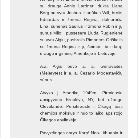
su drauge Annie Lardner, dukra Liana
Berg su vyru Joshua ir anūkas Will; brolis
Eduardas ir žmona Regina, dukterėčia
Lina, sūnėnas Saulius ir žmona Robin ir jų
sūnus Milo;
pusseserė Liūda Rugienienė
su vyru Algiu, pusbrolis Rimantas Griškelis
su žmona Regina ir jų šeimos; bei daug
draugų ir giminių Amerikoje ir Lietuvoje.
A.a. Algis buvo a. a. Genovaitės
(Mejerytės) ir a. a. Cezario Modestavičių
sūnus.
Atvyko į Ameriką 1949m. Pirmiausia
apsigyveno Brooklyn, NY, bet užaugo
Clevelande. Persikraustė į Čikagą tęsti
chemijos mokslus ir nuo to laiko apsistojo
Čikagos apylinkėje.
Pavyzdingas narys Korp! Neo-Lithuania ir