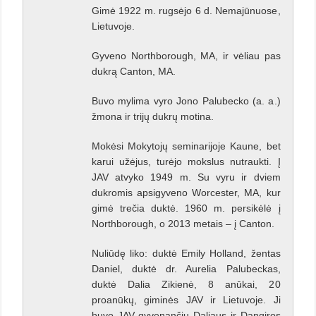
Gimė 1922 m. rugsėjo 6 d. Nemajūnuose,
Lietuvoje.
Gyveno Northborough, MA, ir vėliau pas
dukrą Canton, MA.
Buvo mylima vyro Jono Palubecko (a. a.)
žmona ir trijų dukrų motina.
Mokėsi Mokytojų seminarijoje Kaune, bet
karui užėjus, turėjo mokslus nutraukti. Į
JAV atvyko 1949 m. Su vyru ir dviem
dukromis apsigyveno Worcester, MA, kur
gimė trečia duktė. 1960 m. persikėlė į
Northborough, o 2013 metais – į Canton.
Nuliūdę liko: duktė Emily Holland, žentas
Daniel, duktė dr. Aurelia Palubeckas,
duktė Dalia Zikienė, 8 anūkai, 20
proanūkų, giminės JAV ir Lietuvoje. Ji
buvo JAV gyvenančių Daliaus ir Dangiros