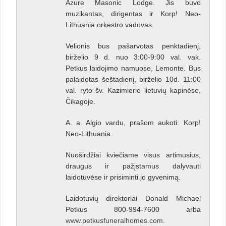
Azure Masonic Lodge. Jis buvo
muzikantas, dirigentas ir Korp! Neo-
Lithuania orkestro vadovas.
Velionis bus pašarvotas penktadienį,
birželio 9 d. nuo 3:00-9:00 val. vak.
Petkus laidojimo namuose, Lemonte. Bus
palaidotas šeštadienį, birželio 10d. 11:00
val. ryto šv. Kazimierio lietuvių kapinėse,
Čikagoje.
A. a. Algio vardu, prašom aukoti: Korp!
Neo-Lithuania.
Nuoširdžiai kviečiame visus artimusius,
draugus ir pažįstamus dalyvauti
laidotuvėse ir prisiminti jo gyvenimą.
Laidotuvių direktoriai Donald Michael
Petkus 800-994-7600 arba
www.petkusfuneralhomes.com
.