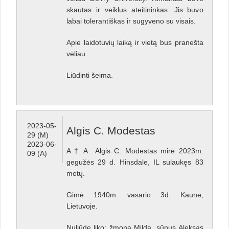
skautas ir veiklus ateitininkas. Jis buvo
labai tolerantiškas ir sugyveno su visais.
Apie laidotuvių laiką ir vietą bus pranešta
vėliau.
Liūdinti šeima.
2023-05-
Algis C. Modestas
29 (M)
2023-06-
A † A
Algis C. Modestas m
irė 2023m.
09 (A)
gegužės 29 d. Hinsdale, IL sulaukęs 83
metų.
Gimė 1940m. vasario 3d. Kaune,
Lietuvoje.
Nuliūdę liko: žmona Milda, sūnus Aleksas