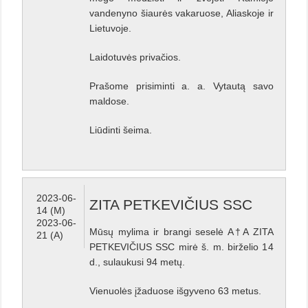
vandenyno šiaurės vakaruose, Aliaskoje ir
Lietuvoje.
Laidotuvės privačios.
Prašome prisiminti a. a. Vytautą savo
maldose.
Liūdinti šeima.
2023-06-
ZITA PETKEVIČIUS SSC
14 (M)
2023-06-
Mūsų mylima ir brangi seselė A†A ZITA
21 (A)
PETKEVIČIUS SSC mirė š. m. birželio 14
d., sulaukusi 94 metų.
Vienuolės įžaduose išgyveno 63 metus.