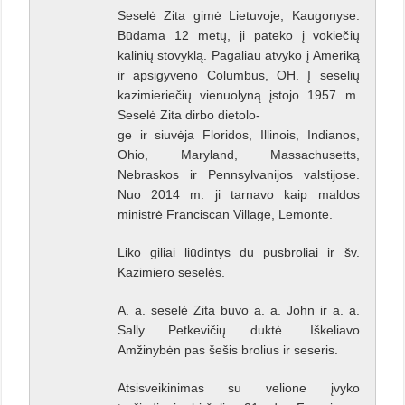
Seselė Zita gimė Lietuvoje, Kaugonyse.
Būdama 12 metų, ji pateko į vokiečių
kalinių stovyklą. Pagaliau atvyko į Ameriką
ir apsigyveno Columbus, OH. Į seselių
kazimieriečių vienuolyną įstojo 1957 m.
Seselė Zita dirbo dietolo-
ge ir siuvėja Floridos, Illinois, Indianos,
Ohio, Maryland, Massachusetts,
Nebraskos ir Pennsylvanijos valstijose.
Nuo 2014 m. ji tarnavo kaip maldos
ministrė Franciscan Village, Lemonte.
Liko giliai liūdintys du pusbroliai ir šv.
Kazimiero seselės.
A. a. seselė Zita buvo a. a. John ir a. a.
Sally Petkevičių duktė. Iškeliavo
Amžinybėn pas šešis brolius ir seseris.
Atsisveikinimas su velione įvyko