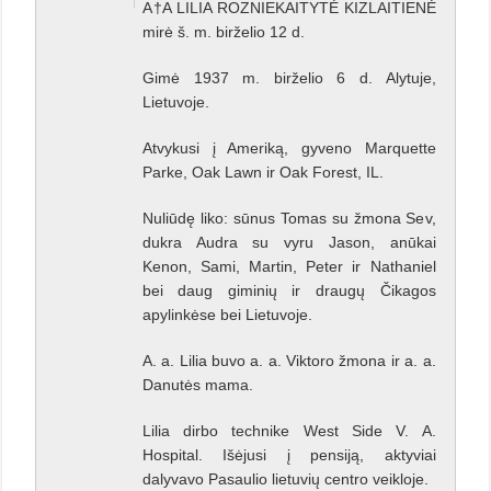
A†A LILIA ROZNIEKAITYTĖ KIZLAITIENĖ
mirė š. m. birželio 12 d.
Gimė 1937 m. birželio 6 d. Alytuje,
Lietuvoje.
Atvykusi į Ameriką, gyveno Marquette
Parke, Oak Lawn ir Oak Forest, IL.
Nuliūdę liko: sūnus Tomas su žmona Sev,
dukra Audra su vyru Jason, anūkai
Kenon, Sami, Martin, Peter ir Nathaniel
bei daug giminių ir draugų Čikagos
apylinkėse bei Lietuvoje.
A. a. Lilia buvo a. a. Viktoro žmona ir a. a.
Danutės mama.
Lilia dirbo technike West Side V. A.
Hospital. Išėjusi į pensiją, aktyviai
dalyvavo Pasaulio lietuvių centro veikloje.