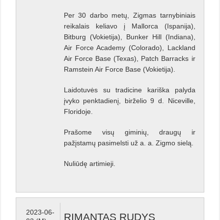
Per 30 darbo metų, Zigmas tarnybiniais
reikalais keliavo į Mallorca (Ispanija),
Bitburg (Vokietija), Bunker Hill (Indiana),
Air Force Academy (Colorado), Lackland
Air Force Base (Texas), Patch Barracks ir
Ramstein Air Force Base (Vokietija).
Laidotuvės su tradicine kariška palyda
įvyko penktadienį, birželio 9 d. Niceville,
Floridoje.
Prašome visų giminių, draugų ir
pažįstamų pasimelsti už a. a. Zigmo sielą.
Nuliūdę artimieji.
2023-06-
RIMANTAS RUDYS