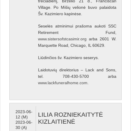
trečiadienį, birželio 21 d., Franciscan
Village. Po Mišių velionė buvo palaidota
Šv. Kazimiero kapinėse.
Seselės atminimui prašoma aukoti SSC
Retirement Fund,
www.sistersofstcasimir.org
arba 2601 W.
Marquette Road, Chicago, IL 60629.
Liūdinčios šv. Kazimiero seserys.
Laidotuvių direktorius – Lack and Sons,
tel. 708-430-5700 arba
www.lackfuneralhome.com
.
2023-06-
LILIA ROZNIEKAITYTĖ
12 (M)
KIZLAITIENĖ
2023-06-
30 (A)