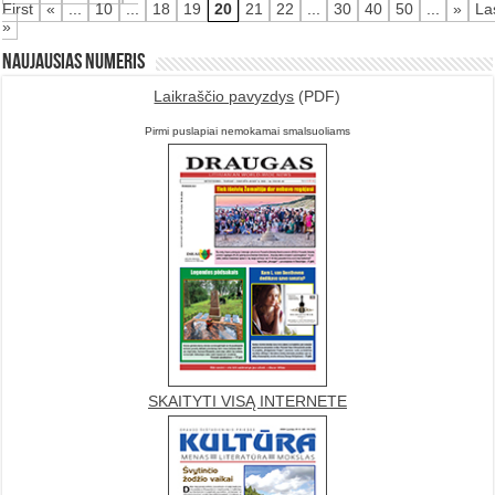
First
«
...
10
...
18
19
20
21
22
...
30
40
50
...
»
La
»
Naujausias numeris
Laikraščio pavyzdys
(PDF)
Pirmi puslapiai nemokamai smalsuoliams
SKAITYTI VISĄ INTERNETE