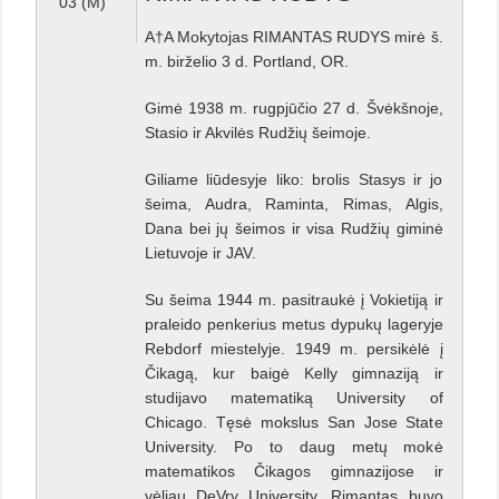
03 (M)
A†A Mokytojas RIMANTAS RUDYS mirė š.
m. birželio 3 d. Portland, OR.
Gimė 1938 m. rugpjūčio 27 d. Švėkšnoje,
Stasio ir Akvilės Rudžių šeimoje.
Giliame liūdesyje liko: brolis Stasys ir jo
šeima, Audra, Raminta, Rimas, Algis,
Dana bei jų šeimos ir visa Rudžių giminė
Lietuvoje ir JAV.
Su šeima 1944 m. pasitraukė į Vokietiją ir
praleido penkerius metus dypukų lageryje
Rebdorf miestelyje. 1949 m. persikėlė į
Čikagą, kur baigė Kelly gimnaziją ir
studijavo matematiką University of
Chicago. Tęsė mokslus San Jose State
University. Po to daug metų mokė
matematikos Čikagos gimnazijose ir
vėliau DeVry University. Rimantas buvo