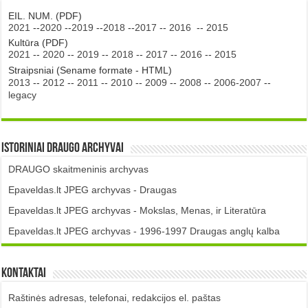
EIL. NUM. (PDF)
2021
--
2020
--
2019
--
2018
--
2017
--
2016
--
2015
Kultūra (PDF)
2021
--
2020
--
2019
--
2018
--
2017
--
2016
--
2015
Straipsniai (Sename formate - HTML)
2013
--
2012
--
2011
--
2010
--
2009
--
2008
--
2006-2007
--
legacy
Istoriniai DRAUGO Archyvai
DRAUGO skaitmeninis archyvas
Epaveldas.lt JPEG archyvas - Draugas
Epaveldas.lt JPEG archyvas - Mokslas, Menas, ir Literatūra
Epaveldas.lt JPEG archyvas - 1996-1997 Draugas anglų kalba
Kontaktai
Raštinės adresas, telefonai, redakcijos el. paštas