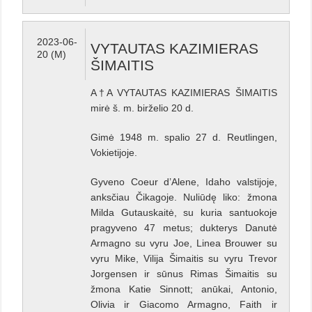
2023-06-
VYTAUTAS KAZIMIERAS
20 (M)
ŠIMAITIS
A†A VYTAUTAS KAZIMIERAS ŠIMAITIS
mirė š. m. birželio 20 d.
Gimė 1948 m. spalio 27 d. Reutlingen,
Vokietijoje.
Gyveno Coeur d’Alene, Idaho valstijoje,
anksčiau Čikagoje. Nuliūdę liko: žmona
Milda Gutauskaitė, su kuria santuokoje
pragyveno 47 metus; dukterys Danutė
Armagno su vyru Joe, Linea Brouwer su
vyru Mike, Vilija Šimaitis su vyru Trevor
Jorgensen ir sūnus Rimas Šimaitis su
žmona Katie Sinnott; anūkai, Antonio,
Olivia ir Giacomo Armagno, Faith ir