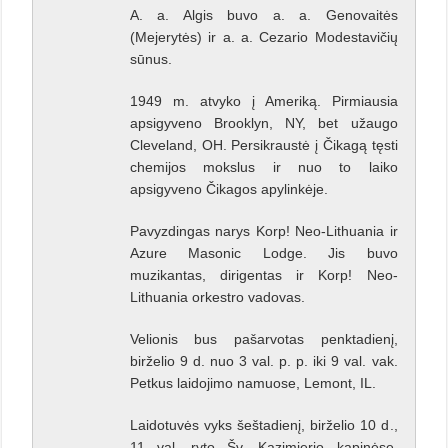
A. a. Algis buvo a. a. Genovaitės
(Mejerytės) ir a. a. Cezario Modestavičių
sūnus.
1949 m. atvyko į Ameriką. Pirmiausia
apsigyveno Brooklyn, NY, bet užaugo
Cleveland, OH. Persikraustė į Čikagą tęsti
chemijos mokslus ir nuo to laiko
apsigyveno Čikagos apylinkėje.
Pavyzdingas narys Korp! Neo-Lithuania ir
Azure Masonic Lodge. Jis buvo
muzikantas, dirigentas ir Korp! Neo-
Lithuania orkestro vadovas.
Velionis bus pašarvotas penktadienį,
birželio 9 d. nuo 3 val. p. p. iki 9 val. vak.
Petkus laidojimo namuose, Lemont, IL.
Laidotuvės vyks šeštadienį, birželio 10 d.,
11 val. ryto Šv. Kazimierio kapinėse,