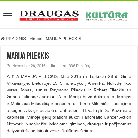
PRADINIS
-
Mirties
-
MARIJA PILECKIS
MARIJA PILECKIS
November 28, 2016
886 Peržiūrų
A † A MARIJA PILECKIS. Mirė 2016 m. lapkričio 28 d. Gimė
Vilkaviškyje, Lietuvoje. 1949 m. atvyko į Ameriką. Nuliūdę liko:
vyras Jonas, sūnūs Raymond Pileckis ir Robert Pileckis su
žmona Julianne Jackson. A. a. Marija buvo dukra a. a. Marijos
ir Motiejaus Miknaičių ir sesuo a. a. Romo Miknaičio. Laidojimo
apeigos vyks gruodžio 6 d. antradienį, 11 val. ryto Šv. Kazimiero
kapinėse. Vietoje gėlių prašom aukoti Pancreatic Cancer Action
Network. Nuoširdžiai kviečiame gimines, draugus ir pažįstamus
dalyvauti šiose laidotuvėse. Nuliūdusi šeima.