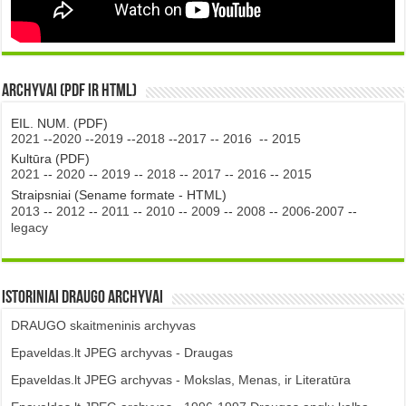
Archyvai (PDF ir HTML)
EIL. NUM. (PDF)
2021
--
2020
--
2019
--
2018
--
2017
--
2016
--
2015
Kultūra (PDF)
2021
--
2020
--
2019
--
2018
--
2017
--
2016
--
2015
Straipsniai (Sename formate - HTML)
2013
--
2012
--
2011
--
2010
--
2009
--
2008
--
2006-2007
--
legacy
Istoriniai DRAUGO Archyvai
DRAUGO skaitmeninis archyvas
Epaveldas.lt JPEG archyvas - Draugas
Epaveldas.lt JPEG archyvas - Mokslas, Menas, ir Literatūra