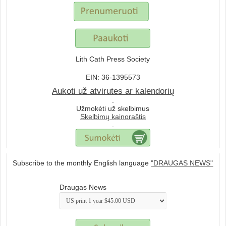
Lith Cath Press Society
EIN: 36-1395573
Aukoti už atvirutes ar kalendorių
.
Užmokėti už skelbimus
Skelbimų kainoraštis
.
Subscribe to the monthly English language
"DRAUGAS NEWS"
Draugas News