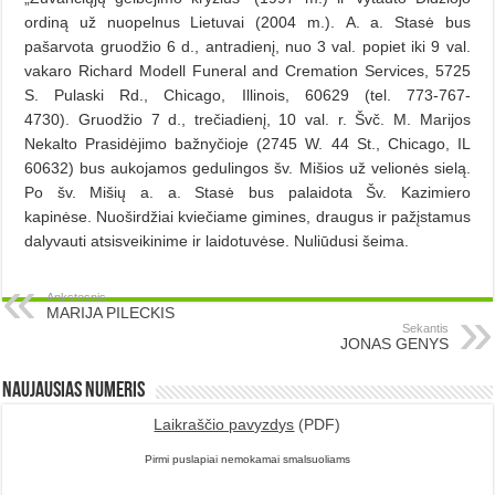
ordiną už nuopelnus Lietuvai (2004 m.). A. a. Stasė bus
pašarvota gruodžio 6 d., antradienį, nuo 3 val. popiet iki 9 val.
vakaro Richard Modell Funeral and Cremation Services, 5725
S. Pulaski Rd., Chicago, Illinois, 60629 (tel. 773-767-
4730). Gruodžio 7 d., trečiadienį, 10 val. r. Švč. M. Marijos
Nekalto Prasidėjimo bažnyčioje (2745 W. 44 St., Chicago, IL
60632) bus aukojamos gedulingos šv. Mišios už velionės sielą.
Po šv. Mišių a. a. Stasė bus palaidota Šv. Kazimiero
kapinėse. Nuoširdžiai kviečiame gimines, draugus ir pažįstamus
dalyvauti atsisveikinime ir laidotuvėse. Nuliūdusi šeima.
Ankstesnis
MARIJA PILECKIS
Sekantis
JONAS GENYS
Naujausias numeris
Laikraščio pavyzdys
(PDF)
Pirmi puslapiai nemokamai smalsuoliams