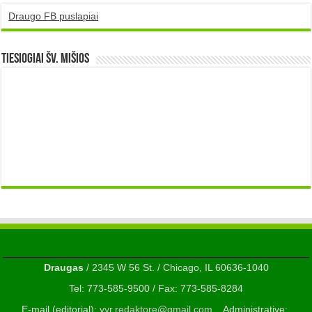
Draugo FB puslapiai
TIESIOGIAI šv. MIŠIOS
Draugas
/ 2345 W 56 St. / Chicago, IL 60636-1040
Tel: 773-585-9500 / Fax: 773-585-8284
E-mail (editorial):
vyr.redaktore@gmail.com
. Administrative: