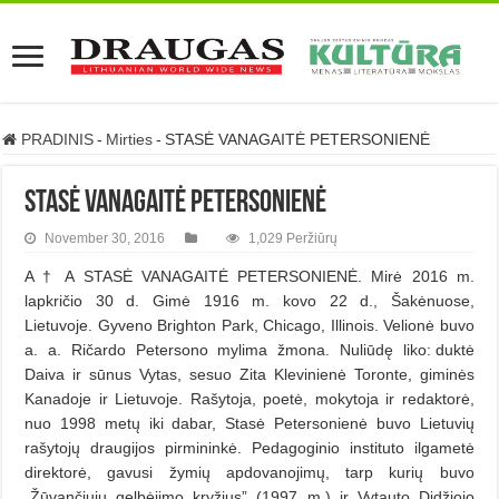
PRADINIS
-
Mirties
-
STASĖ VANAGAITĖ PETERSONIENĖ
STASĖ VANAGAITĖ PETERSONIENĖ
November 30, 2016
1,029 Peržiūrų
A † A STASĖ VANAGAITĖ PETERSONIENĖ. Mirė 2016 m.
lapkričio 30 d. Gimė 1916 m. kovo 22 d., Šakėnuose,
Lietuvoje. Gyveno Brighton Park, Chicago, Illinois. Velionė buvo
a. a. Ričardo Petersono mylima žmona. Nuliūdę liko: duktė
Daiva ir sūnus Vytas, sesuo Zita Klevinienė Toronte, giminės
Kanadoje ir Lietuvoje. Rašytoja, poetė, mokytoja ir redaktorė,
nuo 1998 metų iki dabar, Stasė Petersonienė buvo Lietuvių
rašytojų draugijos pirmininkė. Pedagoginio instituto ilgametė
direktorė, gavusi žymių apdovanojimų, tarp kurių buvo
„Žūvančiųjų gelbėjimo kryžius” (1997 m.) ir Vytauto Didžiojo