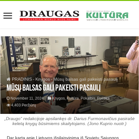
PRADINIS
-
Knygos
-
Mūsų balsas gali pakeisti pasaulį
Mūsų balsas gali pakeisti pasaulį
November 11, 2024
Knygos
,
Kultūra
,
Pokalbis
,
Politika
4,403 Peržiūrų
„Draugo“ redakcijoje apsilankęs dr. Darius Furmonavičius pasirašė
keletą knygų būsimiems skaitytojams. (Jono Kuprio nuotr.)
Dar kartą apie Lietuvos išsilaisvinimą iš Sovietų Sąjungos