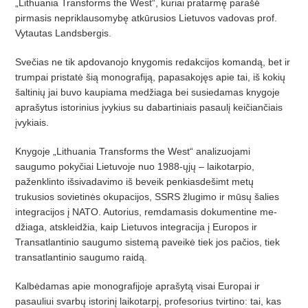
„Lithuania Transforms the West“, kuriai pratarmę parašė
pirmasis nepriklausomybę atkūrusios Lietuvos vadovas prof.
Vytau­tas Landsbergis.
Svečias ne tik apdovanojo knygomis redakcijos komandą, bet ir
trumpai pristatė šią monografiją, papasakojęs apie tai, iš ko­kių
šaltinių jai buvo kaupiama medžiaga bei susiedamas knygoje
aprašytus istorinius įvykius su dabartiniais pasaulį keičiančiais
įvykiais.
Knygoje „Lithuania Transforms the West“ analizuojami
saugumo pokyčiai Lie­tu­voje nuo 1988-ųjų – laikotarpio,
paženklinto išsivadavimo iš beveik penkiasdešimt metų
trukusios sovietinės okupacijos, SSRS žlugimo ir mūsų šalies
integracijos į NATO. Autorius, remdamasis dokumentine me­
džia­ga, atskleidžia, kaip Lietuvos integracija į Europos ir
Transatlantinio saugumo sistemą paveikė tiek jos pačios, tiek
transatlantinio saugumo raidą.
Kalbėdamas apie monografijoje aprašytą visai Europai ir
pasauliui svarbų istorinį laikotarpį, profesorius tvirtino: tai, kas