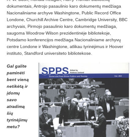
dokumentais, Antrojo pasaulinio karo dokumen­tų medžiaga
Nacionaliniame archyve Washingtone, Public Record Office
Londone, Churchill Archive Centre, Cambridge University, BBC
archyvais, Pirmojo pasaulinio karo dokumentų medžiaga,
saugoma Woodrow Wilson prezidentinėje bibliotekoje,
Potsdamo konferencijos medžiaga Nacionaliniame archyvų
centre Londone ir Washingtone, atlikau tyrinėjimus ir Hoover
instituto, Standford universiteto bibliotekose.
Gal galite
paminėti
bent vieną
netikėtą ir
įdomų
savo
atradimą
šių
tyrinėjimų
me­tu?