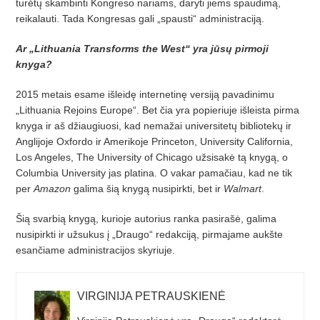
turėtų skambinti Kongreso nariams, daryti jiems spaudimą,
reikalauti. Tada Kongresas gali „spausti“ administraciją.
Ar „Lithuania Transforms the West“ yra jūsų pirmoji
knyga?
2015 metais esame išleidę internetinę versiją pavadinimu
„Lithuania Rejoins Europe“. Bet čia yra popieriuje išleista pirma
knyga ir aš džiaugiuosi, kad nemažai universitetų bibliotekų ir
Anglijoje Oxfordo ir Amerikoje Princeton, University Califor­nia,
Los Angeles, The University of Chicago užsisakė tą knygą, o
Columbia University jas platina. O vakar pamačiau, kad ne tik
per
Amazon
galima šią knygą nusipirkti, bet ir
Walmart
.
Šią svarbią knygą, kurioje autorius ranka pasirašė, galima
nusipirkti ir užsukus į „Draugo“ redakciją, pirmajame aukšte
esančiame administracijos skyriuje.
VIRGINIJA PETRAUSKIENĖ