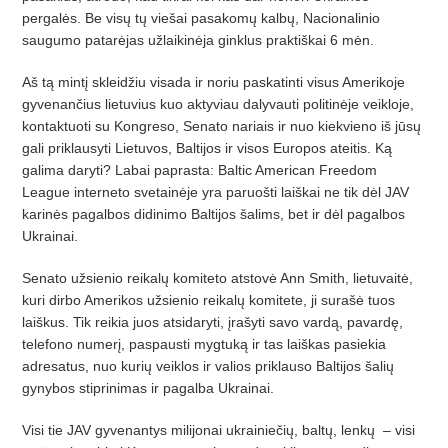
pergalės. Be visų tų viešai pasakomų kalbų, Nacionalinio
saugumo patarėjas užlaikinėja ginklus praktiškai 6 mėn.
Aš tą mintį skleidžiu visada ir noriu paskatinti visus Amerikoje
gyvenančius lietuvius kuo aktyviau dalyvauti politinėje veikloje,
kontaktuoti su Kongreso, Senato nariais ir nuo kiekvieno iš jūsų
gali priklausyti Lietuvos, Baltijos ir visos Europos ateitis. Ką
galima daryti? Labai paprasta: Baltic American Freedom
League interneto svetainėje yra paruošti laiškai ne tik dėl JAV
karinės pagalbos didinimo Baltijos šalims, bet ir dėl pagalbos
Ukrainai.
Senato užsienio reikalų komiteto atsto­vė Ann Smith, lietuvaitė,
kuri dirbo Amerikos užsienio reikalų komitete, ji surašė tuos
laiškus. Tik reikia juos atsidaryti, įra­šyti savo vardą, pavardę,
telefono nume­rį, paspausti mygtuką ir tas laiškas pasiekia
adresatus, nuo kurių veiklos ir va­lios priklauso Baltijos šalių
gynybos stiprinimas ir pagalba Ukrainai.
Visi tie JAV gyvenantys milijonai ukrainiečių, baltų, lenkų
– visi