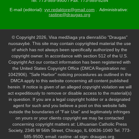
Tel: 773-585-9500 / Fax: 773-585-8284
E-mail (editorial):
vyr.redaktore@gmail.com
. Administrative:
rastine@draugas.org
© Copyright 2026, Visa medžiaga yra dienraščio "Draugas"
nuosavybė. This site may contain copyrighted material the use
of which has not always been specifically authorized by the
copyright owner. In accordance with section 512 of the U.S.
Copyright Act our contact information has been registered with
the United States Copyright Office (DMCA Registration no:
1042906). "Safe Harbor" noticing procedures as outlined in the
DMCA apply to this website concerning all content published
herein. If notice is given of an alleged copyright violation we will
act expeditiously to remove or disable access to the material(s)
in question. If you are a legal copyright holder or a designated
agent for such and you believe a post on this website falls
outside the boundaries of "Fair Use" and legitimately infringes
on yours or your clients copyright we may be contacted
concerning copyright matters at: Lithuanian Catholic Press
Society, 2345 W 56th Street, Chicago, IL 60636-1040 Tel. 773-
585-9500; email: rastine -at sign- draugas.org.