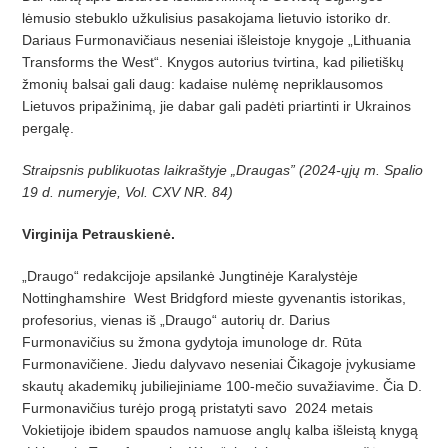
lėmusio stebuklo užkulisius pasakojama lietuvio istoriko dr.
Dariaus Furmonavičiaus neseniai išleistoje knygoje „Lithuania
Transforms the West“. Knygos autorius tvirtina, kad pilietiškų
žmonių balsai gali daug: kadaise nulėmę nepriklausomos
Lietuvos pripažinimą, jie dabar gali padėti priartinti ir Ukrainos
pergalę.
Straipsnis publikuotas laikraštyje „Draugas” (2024-ųjų m. Spalio
19 d. numeryje, Vol. CXV NR. 84)
Virginija Petrauskienė.
„Draugo“ redakcijoje apsilankė Jungtinėje Karalystėje
Nottinghamshire
West Bridgford mieste gyvenantis istorikas,
profesorius, vienas iš „Draugo“ autorių dr. Darius
Furmonavičius su žmona gydytoja imunologe dr. Rūta
Furmonavičiene. Jiedu dalyvavo neseniai Čikagoje įvykusiame
skautų akademikų jubiliejiniame 100-mečio suvažiavime. Čia D.
Furmonavičius turėjo progą pristatyti savo
2024 metais
Vokietijoje ibidem spaudos namuose anglų kalba išleistą knygą