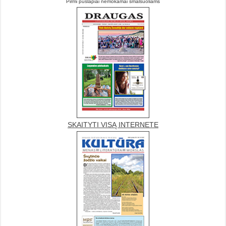
Pirmi puslapiai nemokamai smalsuoliams
SKAITYTI VISĄ INTERNETE