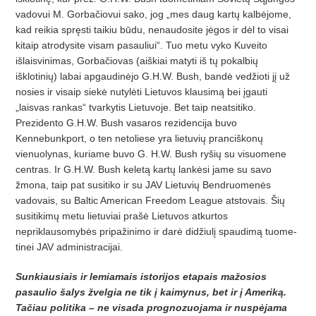
vadovui M. Gorbačiovui sako, jog „mes daug kartų kalbėjome,
kad reikia spręsti taikiu būdu, nenaudosite jėgos ir dėl to visai
kitaip atrodysite visam pasauliui“. Tuo metu vyko Kuveito
išlaisvinimas, Gorbačiovas (aiškiai matyti iš tų pokalbių
išklotinių) labai apgaudinėjo G.H.W. Bush, bandė vedžioti jį už
nosies ir visaip siekė nutylėti Lietuvos klausimą bei įgauti
„laisvas rankas“ tvarkytis Lietuvoje. Bet taip neatsitiko.
Prezidento G.H.W. Bush vasaros rezidencija buvo
Kennebunkport, o ten netoliese yra lietuvių pranciškonų
vienuolynas, kuriame buvo G. H.W. Bush ryšių su visuomene
centras. Ir G.H.W. Bush keletą kartų lankėsi jame su savo
žmona, taip pat susitiko ir su JAV Lietuvių Bendruomenės
vadovais, su Baltic American Freedom League atsto­vais. Šių
susitikimų metu lietuviai prašė Lietuvos atkurtos
nepriklausomybės pripažinimo ir darė didžiulį spaudimą tuome­
tinei JAV administracijai.
Sunkiausiais ir lemiamais istorijos etapais mažosios
pasaulio šalys žvelgia ne tik į kaimynus, bet ir į Ameriką.
Tačiau politika – ne visada prognozuojama ir nuspėjama