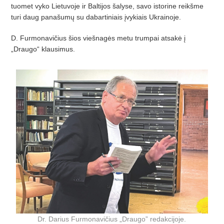
tuomet vyko Lietuvoje ir Baltijos šalyse, savo istorine reikšme
turi daug panašumų su dabartiniais įvykiais Ukrainoje.
D. Furmonavičius šios viešnagės metu trumpai atsakė į
„Draugo“ klausimus.
Dr. Darius Furmonavičius „Draugo” redakcijoje.