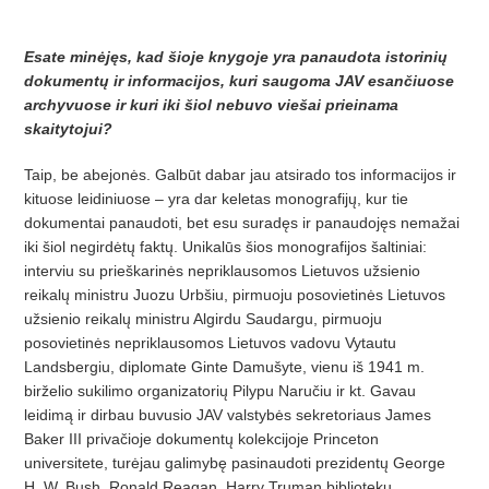
Esate minėjęs, kad šioje knygoje yra panaudota istorinių
dokumentų ir informacijos, kuri saugoma JAV esan­čiuo­se
archyvuose ir kuri iki šiol nebu­vo viešai prieinama
skaitytojui?
Taip, be abejonės. Galbūt dabar jau at­si­rado tos informacijos ir
kituose leidiniuo­se – yra dar keletas monografijų, kur tie
dokumentai panaudoti, bet esu suradęs ir panaudojęs nemažai
iki šiol negirdėtų faktų. Unikalūs šios monografijos šaltiniai:
interviu su prieškarinės nepriklausomos Lietuvos užsienio
reikalų ministru Juozu Urbšiu, pirmuoju posovietinės Lietuvos
užsienio reikalų ministru Algirdu Saudar­gu, pirmuoju
posovietinės nepriklausomos Lietuvos vadovu Vytautu
Landsbergiu, diplomate Ginte Damušyte, vienu iš 1941 m.
birželio sukilimo organizatorių Pilypu Naručiu ir kt. Gavau
leidimą ir dirbau buvusio JAV valstybės sekretoriaus James
Baker III privačioje dokumentų kolekcijoje Princeton
universitete, turėjau galimybę pasinaudoti prezidentų George
H. W. Bush, Ronald Reagan, Harry Truman bibliotekų