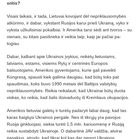
sritis?
Visais laikais, ir tada, Lietuvai kovojant dėl nepriklausomybės
atkūrimo, ir dabar, vykstant Rusijos karui prieš Ukrainą, vyko ir
vyksta užkulisiniai pokalbiai. Ir Amerika tarsi sėdi ant tvoros – su
vienais, su kitais pasišneka ir veikia taip, kaip jai pačiai pa­
togiau.
Dabar, kalbant apie Ukrainos įvykius, reikėtų lietuviams,
latviams, estams, visiems Rytų ir centrinės Europos
balsuotojams, Amerikos gyventojams, kurie gali paveikti
Kongresą, spausti kiek galima daugiau, kad būtų toks pat
spaudimas, koks buvo 1990 metais dėl Baltijos valstybių
nepriklausomybės. Reikia reikalauti, kad Ukrainai būtų duota
viskas, ko reikia, kad šalis išsivaduotų iš Kremliaus okupacijos.
Amerikos lietuviai galėtų ir turėtų padaryti labai daug, kad tas
karas baigtųsi Ukrainos pergale. Nes iš tikrųjų yra pavojus:
Rusija ginkluojasi, siekia turėti 1,5 mln. kariuomenę ir Rusiją
reikia sustabdyti Ukrainoje. O dabartinė JAV valdžia, atvirai
pasakius, atrodo, kad tikrai kol kas dar ne­nori Ukrainos