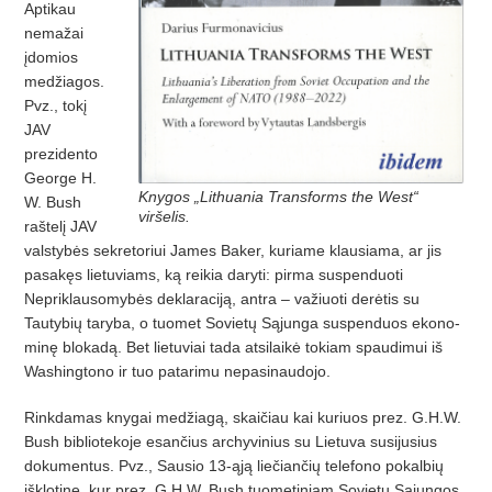
Aptikau
nemažai
įdomios
medžiagos.
Pvz., tokį
JAV
prezidento
George H.
Knygos „Lithuania Transforms the West“
W. Bush
viršelis.
raštelį JAV
valstybės sekretoriui James Ba­ker, kuriame klausiama, ar jis
pasakęs lietuviams, ką reikia daryti: pirma suspen­duoti
Nepriklausomybės deklaraciją, antra – važiuoti derėtis su
Tautybių taryba, o tuomet Sovietų Sąjunga suspenduos ekono­
minę blokadą. Bet lietuviai tada atsilaikė tokiam spaudimui iš
Washingtono ir tuo patarimu nepasinaudojo.
Rinkdamas knygai medžiagą, skaičiau kai kuriuos prez. G.H.W.
Bush bibliotekoje esančius archyvinius su Lietuva susijusius
dokumentus. Pvz., Sausio 13-ąją liečiančių telefono pokalbių
išklotinę, kur prez. G.H.W. Bush tuometiniam Sovietų Sąjungos