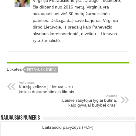
Virginija Petrauskienė yra „Draugo“ redaktorė,
čia dirbanti nuo 2016 metų. Virginija yra
sukaupusi net virš 30 metų žurnalistinės
patirties. Didžiąją dalį savo karjeros, Virginija
dirbo Lietuvoje, iš pradžių kaip Panevėžio
skyriaus korespondentė, o vėliau – Lietuvos
ryto žurnalistė.
Etiketės
PETRAUSKIENĖ-V.
Ankstesnis
Kūrėjų kelionė į Lietuvą – su
keliais dokumentiniais filmais
Sekantis
„Laisvė rašytojui lygiai būtina,
kaip gyvajai būtybei oras“
Naujausias numeris
Laikraščio pavyzdys
(PDF)