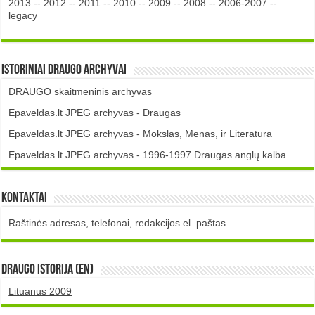
2013
--
2012
--
2011
--
2010
--
2009
--
2008
--
2006-2007
--
legacy
Istoriniai DRAUGO Archyvai
DRAUGO skaitmeninis archyvas
Epaveldas.lt JPEG archyvas - Draugas
Epaveldas.lt JPEG archyvas - Mokslas, Menas, ir Literatūra
Epaveldas.lt JPEG archyvas - 1996-1997 Draugas anglų kalba
Kontaktai
Raštinės adresas, telefonai, redakcijos el. paštas
DRAUGO istorija (EN)
Lituanus 2009