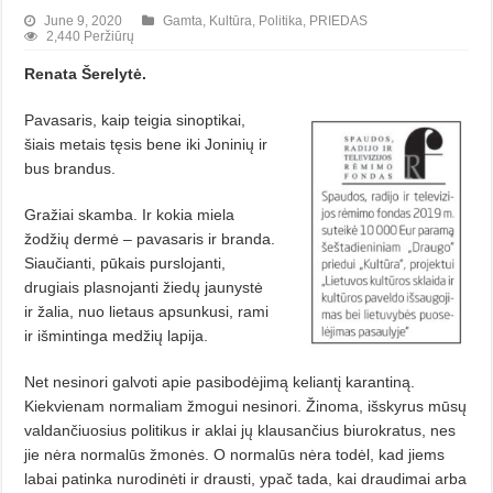
June 9, 2020
Gamta
,
Kultūra
,
Politika
,
PRIEDAS
2,440 Peržiūrų
Renata Šerelytė.
Pavasaris, kaip teigia sinoptikai,
šiais metais tęsis bene iki Joninių ir
bus brandus.
Gražiai skamba. Ir kokia miela
žodžių dermė – pavasaris ir branda.
Siaučianti, pūkais purslojanti,
drugiais plasnojanti žiedų jaunystė
ir žalia, nuo lietaus apsunkusi, rami
ir išmintinga medžių lapija.
Net nesinori galvoti apie pasibodėjimą keliantį karantiną.
Kiekvienam normaliam žmogui nesinori. Žinoma, išskyrus mūsų
valdančiuosius politikus ir aklai jų klausančius biurokratus, nes
jie nėra normalūs žmonės. O normalūs nėra todėl, kad jiems
labai patinka nurodinėti ir drausti, ypač tada, kai draudimai arba