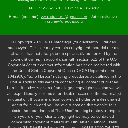
Tel: 773-585-9500 / Fax: 773-585-8284
E-mail (editorial):
vyr.redaktore@gmail.com
. Administrative:
rastine@draugas.org
© Copyright 2026, Visa medžiaga yra dienraščio "Draugas"
nuosavybė. This site may contain copyrighted material the use
of which has not always been specifically authorized by the
copyright owner. In accordance with section 512 of the U.S.
Copyright Act our contact information has been registered with
the United States Copyright Office (DMCA Registration no:
1042906). "Safe Harbor" noticing procedures as outlined in the
DMCA apply to this website concerning all content published
herein. If notice is given of an alleged copyright violation we will
act expeditiously to remove or disable access to the material(s)
in question. If you are a legal copyright holder or a designated
agent for such and you believe a post on this website falls
outside the boundaries of "Fair Use" and legitimately infringes
on yours or your clients copyright we may be contacted
concerning copyright matters at: Lithuanian Catholic Press
Society, 2345 W 56th Street, Chicago, IL 60636-1040 Tel. 773-