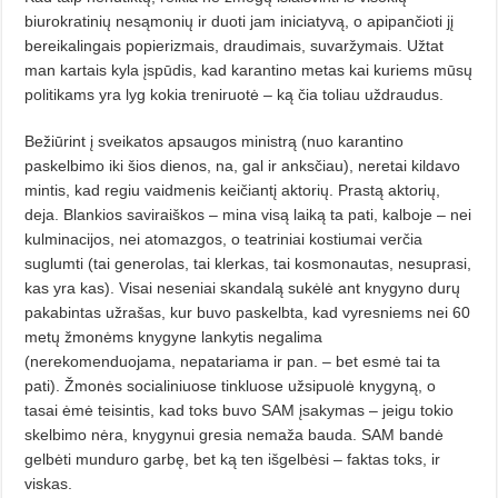
biurokratinių nesąmonių ir duoti jam iniciatyvą, o apipančioti jį
bereikalingais popierizmais, draudimais, suvaržymais. Užtat
man kartais kyla įspūdis, kad karantino metas kai kuriems mūsų
politikams yra lyg kokia treniruotė – ką čia toliau uždraudus.
Bežiūrint į sveikatos apsaugos ministrą (nuo karantino
paskelbimo iki šios dienos, na, gal ir anksčiau), neretai kildavo
mintis, kad regiu vaidmenis keičiantį aktorių. Prastą aktorių,
deja. Blankios saviraiškos – mina visą laiką ta pati, kalboje – nei
kulminacijos, nei atomazgos, o teatriniai kostiumai verčia
suglumti (tai generolas, tai klerkas, tai kosmonautas, nesuprasi,
kas yra kas). Visai neseniai skandalą sukėlė ant knygyno durų
pakabintas užrašas, kur buvo paskelbta, kad vyresniems nei 60
metų žmonėms knygyne lankytis negalima
(nerekomenduojama, nepatariama ir pan. – bet esmė tai ta
pati). Žmonės socialiniuose tinkluose užsipuolė knygyną, o
tasai ėmė teisintis, kad toks buvo SAM įsakymas – jeigu tokio
skelbimo nėra, knygynui gresia nemaža bauda. SAM bandė
gelbėti munduro garbę, bet ką ten išgelbėsi – faktas toks, ir
viskas.