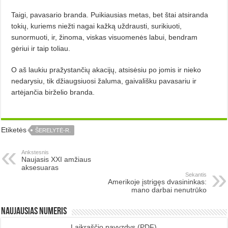
Taigi, pavasario branda. Puikiausias metas, bet štai atsiranda
tokių, kuriems niežti nagai kažką uždrausti, surikiuoti,
sunormuoti, ir, žinoma, viskas visuomenės labui, bendram
gėriui ir taip toliau.
O aš laukiu pražystančių akacijų, atsisėsiu po jomis ir nieko
nedarysiu, tik džiaugsiuosi žaluma, gaivališku pavasariu ir
artėjančia birželio branda.
Etiketės
ŠERELYTĖ-R.
Ankstesnis
Naujasis XXI amžiaus
aksesuaras
Sekantis
Amerikoje įstrigęs dvasininkas:
mano darbai nenutrūko
Naujausias numeris
Laikraščio pavyzdys
(PDF)