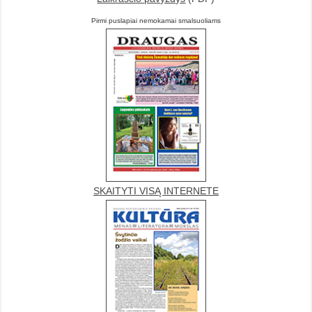
Pirmi puslapiai nemokamai smalsuoliams
SKAITYTI VISĄ INTERNETE