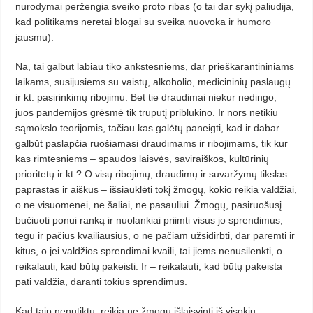
nurodymai peržengia sveiko proto ribas (o tai dar sykį paliudija,
kad politikams neretai blogai su sveika nuovoka ir humoro
jausmu).
Na, tai galbūt labiau tiko ankstesniems, dar prieškarantininiams
laikams, susijusiems su vaistų, alkoholio, medicininių paslaugų
ir kt. pasirinki­mų ribojimu. Bet tie draudimai niekur nedingo,
juos pandemijos grėsmė tik truputį priblukino. Ir nors netikiu
sąmokslo teorijomis, tačiau kas galėtų paneigti, kad ir dabar
galbūt paslapčia ruošiamasi draudimams ir ribojimams, tik kur
kas rimtesniems – spaudos laisvės, saviraiškos, kultūrinių
prioritetų ir kt.? O visų ribojimų, draudimų ir suvaržymų tikslas
paprastas ir aiškus – išsiauklėti tokį žmogų, kokio reikia valdžiai,
o ne visuomenei, ne šaliai, ne pasauliui. Žmogų, pasiruošusį
bučiuoti ponui ranką ir nuolankiai priimti visus jo sprendimus,
tegu ir pačius kvailiausius, o ne pačiam užsidirbti, dar paremti ir
kitus, o jei valdžios sprendimai kvaili, tai jiems nenusilenkti, o
reikalauti, kad būtų pakeisti. Ir – reikalauti, kad būtų pakeista
pati valdžia, daranti tokius sprendimus.
Kad taip nenutiktų, reikia ne žmogų išlaisvinti iš visokių