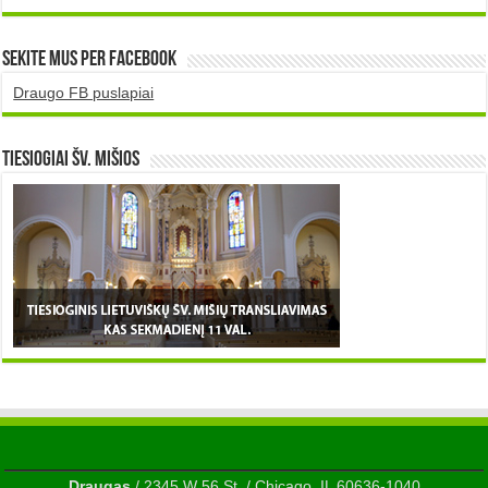
Sekite mus per Facebook
Draugo FB puslapiai
TIESIOGIAI šv. MIŠIOS
Draugas
/ 2345 W 56 St. / Chicago, IL 60636-1040