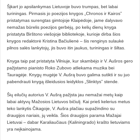
Šįkart jo apsilankymas Lietuvoje buvo trumpas, bet labai
turiningas. Pirmasis jo poezijos knygos „Chronos ir Kairos”
pristatymas surengtas gimtojoje Klaipėdoje, jame dalyvavo
nemažas būrelis poezijos gerbėjų, po kelių dienų knyga
pristatyta Birštono viešojoje bibliotekoje, kurioje dirba šios
knygos redaktorė Kristina Bačiulienė – šis renginys sulaukė
pilnos salės lankytojų, jis buvo itin jaukus, turiningas ir šiltas.
Knyga taip pat pristatyta Vilniuje, kur skambėjo ir V. Aušros gero
pažįstamo pianisto Roko Zubovo atliekama muzika bei
Tauragėje. Knygų mugėje V. Aušrą buvo galima sutikti ir su juo
pabendrauti knygą išleidusios leidyklos „Slinktys” stende.
Šių eilučių autorius V. Aušrą pažįs­ta jau nemažai metų kaip
labai aktyvų Mažosios Lietuvos bičiulį. Kai prieš kelerius metus
teko lankytis Čikagoje, V. Aušra plačiau supažindino su
draugijos nariais, jų veikla. Šios draugijos parama Mažajai
Lietuvai – dabar Karaliaučiaus (Kaliningrado) krašto lietuviams
yra neįkainojama.