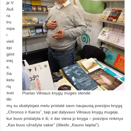
je V.
Auš
ra
tru
mpa
i
vieš
ėjo
gimt
inėj
e,
čia
ketu
rių
susi
Poetas Vilniaus knygų mugės stende.
tiki
mų su skaitytojais metu pristatė savo naujausią poezijos knygą
„Chronos ir Kairos”, taip pat dalyvavo Vilniaus knygų mugėje,
kur buvo pristatyta ir ši, ir dar viena jo knyga – poezi­jos rinkinys
„Kas buvo užrašyta vakar” (išleido „Kauno laiptai”).