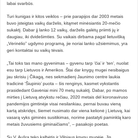
labai svarbūs.
Turi kunigas ir kitos veiklos – prie parapijos dar 2003 metais
buvo įsteigtas vaikų darželis, kitąmet minė­siantis 20-mečio
sukaktį. Dabar jį lanko 12 vaikų, darželis galėtų priimti jų ir
daugiau, iki dvidešimties. Su vaikais dirbama pagal lietuvišką
„Vėrinėlio” ugdymo programą, jie noriai lanko užsiėmimus, yra
geri kontaktai su vaikų tėvais.
„Tai toks tas mano gyvenimas – gyvenu tarp ‘čia’ ir ‘ten’, nuolat
esu tarp Lietuvos ir Amerikos. Štai dar knygų mugei nesibaigus
jau skrisiu į Čikagą, nes sekmadienį Jaunimo centre laukia
tradicinė ‘Šiupinio’ puota – šis renginys, kasmet vykstantis
prasidedant Gavėniai mini 70 metų sukaktį. Dabar, po mamos
mirties į Lietuvą atvykstu rečiau, 2020 metais dėl koronaviruso
pandemijos gimtinėje visai nesilankiau, pernai buvau vieną
kartą atskri­dęs, šiemet nusimato dar viena kelionė į Lietuvą, kai
vasarą vyks giminės susitikimas, norime pastatyti paminklą karo
metais žuvusiems giminaičiams”, – pasakojo poetas.
Su V. Aušra teko kalbėtis ir Vilniaus knygų mugėje. Jis