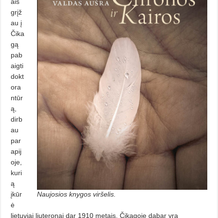
ais
grįž
au į
Čika
gą
pab
aigti
dokt
ora
ntūr
ą,
dirb
au
par
apij
oje,
kuri
ą
įkūr
Naujosios knygos viršelis.
ė
lietuviai liuteronai dar 1910 metais. Čikagoje dabar yra