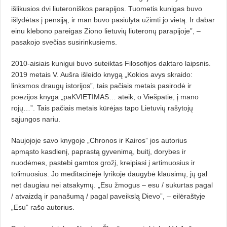
išlikusios dvi liuteroniškos parapijos. Tuometis kunigas buvo
išlydėtas į pensiją, ir man buvo pasiūlyta užimti jo vietą. Ir dabar
einu klebono pareigas Ziono lietuvių liuteronų parapijoje”,
–
pasakojo svečias su­sirinkusiems.
2010-aisiais kunigui buvo suteiktas Filosofijos daktaro laipsnis.
2019 metais V. Aušra išleido knygą „Kokios avys skraido:
linksmos draugų istorijos”, tais pačiais metais pasirodė ir
poezijos knyga „paKVIETIMAS… ateik, o Viešpa­tie, į mano
rojų…”. Tais pačiais metais kūrėjas tapo Lietuvių rašytojų
sąjungos nariu.
Naujojoje savo knygoje „Chronos ir Kairos” jos autorius
apmąsto kasdie­nį, paprastą gyvenimą, buitį, dorybes ir
nuodėmes, pastebi gamtos grožį, kreipiasi į artimuosius ir
tolimuosius. Jo meditacinėje lyrikoje daugybė klausimų, jų gal
net daugiau nei atsakymų. „Esu žmogus – esu / sukurtas pagal
/ atvaizdą ir panašumą / pagal paveikslą Dievo”, – eilėraštyje
„Esu” rašo auto­rius.