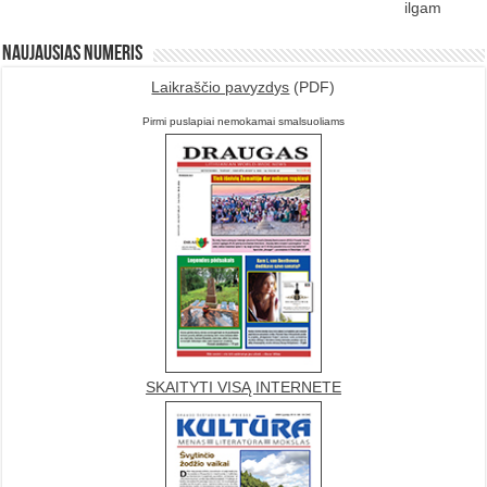
ilgam
Naujausias numeris
Laikraščio pavyzdys
(PDF)
Pirmi puslapiai nemokamai smalsuoliams
SKAITYTI VISĄ INTERNETE