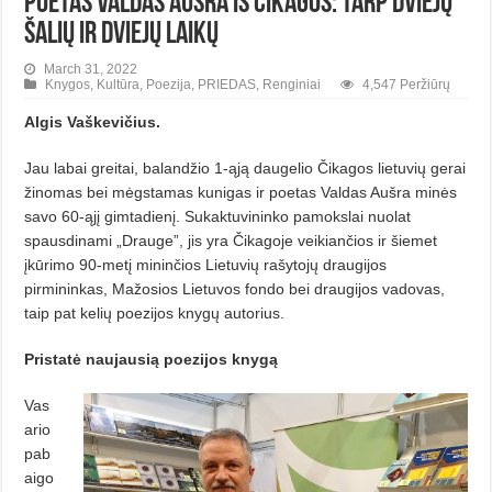
Poetas Valdas Aušra iš Čikagos: tarp dviejų
šalių ir dviejų laikų
March 31, 2022
Knygos
,
Kultūra
,
Poezija
,
PRIEDAS
,
Renginiai
4,547 Peržiūrų
Algis Vaškevičius.
Jau labai greitai, balandžio 1-ąją daugelio Čikagos lietuvių gerai
žinomas bei mėgstamas kunigas ir poetas Valdas Aušra minės
savo 60-ąjį gimtadienį. Sukaktuvininko pamokslai nuolat
spausdinami „Drauge”, jis yra Čika­goje veikiančios ir šiemet
įkūrimo 90-metį mininčios Lietuvių rašytojų draugijos
pirmininkas, Mažosios Lietuvos fondo bei draugijos vadovas,
taip pat kelių poezijos knygų autorius.
Pristatė naujausią poezijos knygą
Vas
ario
pab
aigo