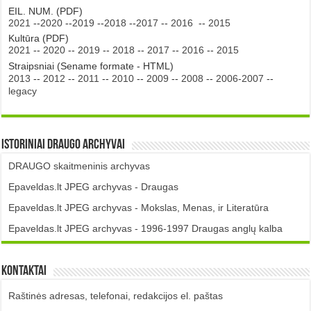
EIL. NUM. (PDF)
2021
--
2020
--
2019
--
2018
--
2017
--
2016
--
2015
Kultūra (PDF)
2021
--
2020
--
2019
--
2018
--
2017
--
2016
--
2015
Straipsniai (Sename formate - HTML)
2013
--
2012
--
2011
--
2010
--
2009
--
2008
--
2006-2007
--
legacy
Istoriniai DRAUGO Archyvai
DRAUGO skaitmeninis archyvas
Epaveldas.lt JPEG archyvas - Draugas
Epaveldas.lt JPEG archyvas - Mokslas, Menas, ir Literatūra
Epaveldas.lt JPEG archyvas - 1996-1997 Draugas anglų kalba
Kontaktai
Raštinės adresas, telefonai, redakcijos el. paštas