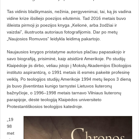
Tas vidinis blaškymasis, nežinia, pergyvenimai, tai, ką jis vadina
vidine krize išsiliejo poezijos eilutėmis. Tad 2016 metais buvo
išleista pirmoji jo poezijos knyga „Kelionė, arba žodžiai ir
vaizdai”, iliustruota autoriaus fotografijomis. Dar po metų
„Naujosios Romuvos” leidykla leidimą pakartojo.
Naujausios knygos pristatyme autorius plačiau papasakojo ir
savo biografiją, prisiminė, kaip atsidūrė Amerikoje. Po studijų
Klaipėdoje jis dirbo, vėliau įstojo į Mokslų Akademijos Eko­logijos
instituto aspirantūrą, o 1991 metais iš esmės pakeitė profesinę
veiklą. Po teologijos studijų Amerikoje 1994 metų liepos 3 dieną
jis buvo įšventintas kunigo tarnystei Lietuvos liuteronų
bažnyčioje, o 1996–1998 metais tarnavo Vilniaus liuteronų
parapijoje, dėstė teologiją Klaipėdos universiteto
Protestantiškosios teologijos katedroje.
„19
98
met