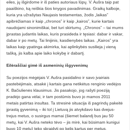
eiles, jų išgirdome ir iš paties autoriaus lūpų. V. Aušra taip pat
paaiškino, ką reiškia šios knygos pavadi­nimas. Graikų kalboje,
kuria yra užra­šytas Naujasis testamentas, žodis „laikas”
apibrėžiamas ir kaip „chronos” ir kaip „kairos”, kurie kartais
naudojami sinonimiškai, bet turi skirtumų. „Chronos” – tai mums
įprastas judantis laikas, kuris prasideda ir tęsiasi: dabar ir vakar,
dabar ir po metų. Tai lini­jinis, kasdienybės laikas. „Kairos” yra
laikas kaip ypatinga akimirka, kai aplinkybės susilieja į vieną
tašką, jis kal­ba apie laiko kokybę ir dabartį.
Eilėraščiai gimė iš asmeninių išgyvenimų
Su poezijos mėgėjais V. Aušra pasidalino ir savo įvairiais
pastebėjimais, atsakė į kartais gana netikėtus renginio vedėjos
K. Bačiulienės klausimus. Jis pasakojo, jog rašyti poeziją
pradėjo gana vėlai, ir tam postūmis buvo jo mamos 2011
metais patirtas insul­tas. Ta stresinė situacija iš pagrindų pakeitė
įprastą gyvenimą – iki tol į Lietuvą jis atvykdavo kas dvejus-
trejus metus, o susirgus mamai (šiemet balandį bus jau 50
metų, kai V. Aušra neteko tėvo – jis mirė, kai būsimam kunigui
buvo 10 metų) teko skraidyti po ke­lis kartus per metus.