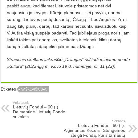
pasidžiaugė, kad šiemet Lietuvoje pristatomos net dvi
naujausios jo knygos. Kūrėjo planuose – jei pavyks, norima
surengti Lietuvos poetų desantą į Čikagą ir Los Angeles. Yra ir
daug kitų planų, darbų, tad kartais net sunku įsivaizduoti, kaip
V. Aušra viską suspėja padaryti. Tad jubiliejaus proga norisi jam
linkėti tokios pat energijos, sveikatos ir tolesnių kilnių darbų,
kurių rezultatais daugelis ga­lime pasidžiaugti.
Straipsnis skelbtas laikraščio „Draugas” šeštadieniniame priede
„Kultūra” (2022-ųjų m. Kovo 19 d. numeryje, nr. 11 (22))
Etiketės
VAŠKEVIČIUS-A.
Ankstesnis
Lietuvių Fondui –­ 60 (I)
Deimantinė Lietuvių Fondo
sukaktis
Sekantis
Lietuvių Fondui –­ 60 (ll).
Algimantas Kėželis: Stengėmės
steigti Fondą, kuris tarnautų