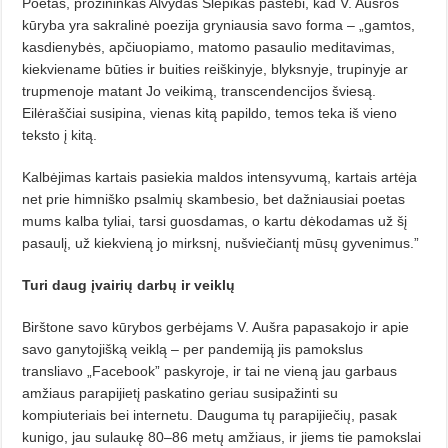
Poetas, prozininkas Alvydas Šlepikas pastebi, kad V. Aušros
kūryba yra sakralinė poezija gryniausia savo forma – „gamtos,
kasdienybės, apčiuopiamo, matomo pasaulio meditavimas,
kiekviename būties ir buities reiškinyje, blyksnyje, trupinyje ar
trupmenoje matant Jo veikimą, transcendencijos šviesą.
Eilėraščiai susipina, vienas kitą papildo, temos teka iš vieno
teksto į kitą.
Kalbėjimas kartais pasiekia maldos intensyvumą, kartais artėja
net prie himniško psalmių skambesio, bet dažniausiai poetas
mums kalba tyliai, tarsi guosdamas, o kartu dėkodamas už šį
pasaulį, už kiekvieną jo mirksnį, nušviečiantį mūsų gyvenimus.”
Turi daug įvairių darbų ir veiklų
Birštone savo kūrybos gerbėjams V. Aušra papasakojo ir apie
savo ganytojišką veiklą – per pandemiją jis pamokslus
transliavo „Facebook” pasky­roje, ir tai ne vieną jau garbaus
amžiaus parapijietį paskatino geriau susipažinti su
kompiuteriais bei internetu. Dauguma tų parapijiečių, pasak
kunigo, jau sulaukę 80–86 metų amžiaus, ir jiems tie pamokslai