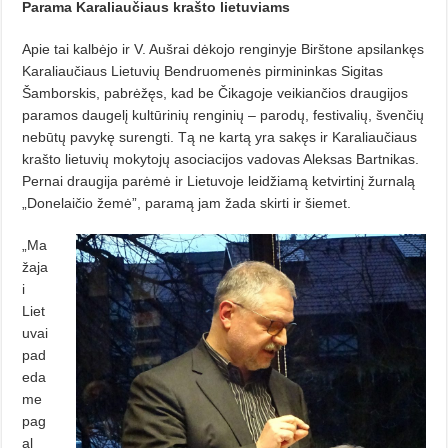
Parama Karaliaučiaus krašto lietuviams
Apie tai kalbėjo ir V. Aušrai dėkojo renginyje Birštone apsilankęs
Karaliaučiaus Lietuvių Bendruomenės pirmininkas Sigitas
Šamborskis, pabrė­žęs, kad be Čikagoje veikiančios draugijos
paramos daugelį kultūrinių renginių – parodų, festivalių, švenčių
nebūtų pavykę surengti. Tą ne kartą yra sakęs ir Karaliaučiaus
krašto lietuvių mokytojų asociacijos vadovas Aleksas Bartnikas.
Pernai draugija parėmė ir Lietuvoje leidžiamą ketvirtinį žurnalą
„Donelaičio žemė”, paramą jam žada skirti ir šiemet.
„Ma
žaja
i
Liet
uvai
pad
eda
me
pag
al