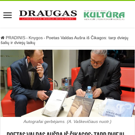
PRADINIS
-
Knygos
-
Poetas Valdas Aušra iš Čikagos: tarp dviejų
šalių ir dviejų laikų
Autografai gerbėjams. (A. Vaškevičiaus nuotr.)