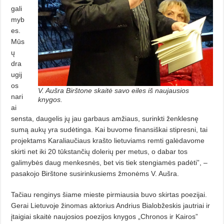
gali
myb
es.
Mūs
ų
dra
ugij
os
V. Aušra Birštone skaitė savo eiles iš naujausios
nari
knygos.
ai
sensta, daugelis jų jau garbaus amžiaus, surinkti ženklesnę
sumą aukų yra sudėtinga. Kai buvome finansiškai stipres­­ni, tai
projektams Karaliaučiaus krašto lietuviams remti galėdavome
skirti net iki 20 tūkstančių dolerių per metus, o dabar tos
galimybės daug menkesnės, bet vis tiek stengiamės padėti”, –
pasakojo Birštone susirinku­siems žmonėms V. Aušra.
Tačiau renginys šiame mieste pirmiausia buvo skirtas poezijai.
Gerai Lietuvoje žinomas aktorius Andrius Bialobžeskis jautriai ir
įtaigiai skaitė naujosios poezijos knygos „Chronos ir Kairos”