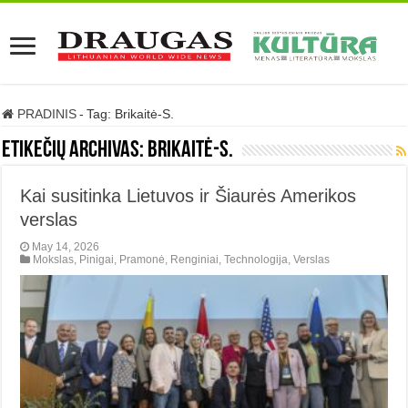
PRADINIS
-
Tag:
Brikaitė-S.
Etikečių archivas:
Brikaitė-S.
Kai susitinka Lietuvos ir Šiaurės Amerikos
verslas
May 14, 2026
Mokslas
,
Pinigai
,
Pramonė
,
Renginiai
,
Technologija
,
Verslas