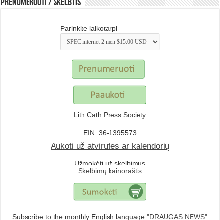
Prenumeruoti / Skelbtis
Parinkite laikotarpi
Lith Cath Press Society
EIN: 36-1395573
Aukoti už atvirutes ar kalendorių
.
Užmokėti už skelbimus
Skelbimų kainoraštis
.
Subscribe to the monthly English language
"DRAUGAS NEWS"