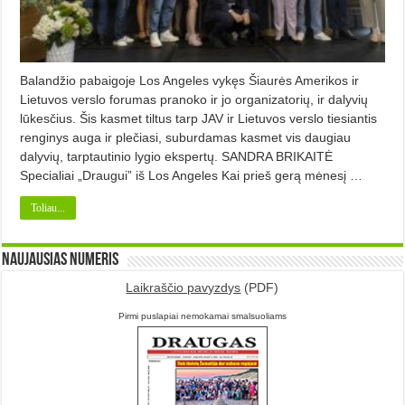
Balandžio pabaigoje Los Angeles vykęs Šiaurės Amerikos ir
Lietuvos verslo forumas pranoko ir jo organizatorių, ir dalyvių
lūkesčius. Šis kasmet tiltus tarp JAV ir Lietuvos verslo tiesiantis
renginys auga ir plečiasi, suburdamas kasmet vis daugiau
dalyvių, tarptautinio lygio ekspertų. SANDRA BRIKAITĖ
Specialiai „Draugui” iš Los Angeles Kai prieš gerą mėnesį …
Toliau...
Naujausias numeris
Laikraščio pavyzdys
(PDF)
Pirmi puslapiai nemokamai smalsuoliams