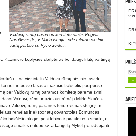
PAIEŠ
DR
vas.
...
DR
o
Valdovų rūmų paramos komiteto narės Regina
...
Narušienė (k.) ir Milda Napjus prie atkurto pietinio
KIT
vartų portalo su Vyčio ženklu.
. Kazimiero koplyčios skulptūras bei daugelį kitų vertingų
Paieš
kartušu – ne vienintelis Valdovų rūmų pietinio fasado
nkerius metus šio fasado mažasis bokštelis pasipuošė
ūrimą per Valdovų rūmų paramos komitetą parėmė žymi
nkė, dosni Valdovų rūmų muziejaus rėmėja Milda Skučas-
Apie 
inavo Valdovų rūmų paramos fondo vienas steigėjų ir
ziejaus rėmėjas ir eksponatų dovanotojas Edmundas
ėka bokštelio stogas pasidabino ir paauksuota smaile, o
to stogo smailės nutūpė šv. arkangelą Mykolą vaizduojanti