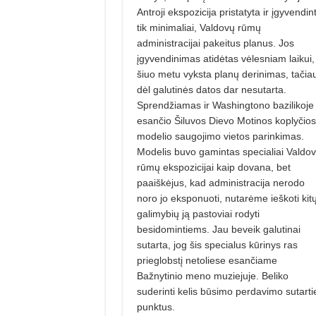
Antroji ekspozicija pristatyta ir įgyvendin
tik minimaliai, Valdovų rūmų
administracijai pakeitus planus. Jos
įgyvendinimas atidėtas vėlesniam laikui,
šiuo metu vyksta planų derinimas, tačia
dėl galutinės datos dar nesutarta.
Sprendžiamas ir Washingtono bazilikoje
esančio Šiluvos Dievo Motinos koplyčios
modelio saugojimo vietos parinkimas.
Modelis buvo gamintas specialiai Valdo
rūmų ekspozicijai kaip dovana, bet
paaiškėjus, kad administracija nerodo
noro jo eksponuoti, nutarėme ieškoti kit
galimybių ją pastoviai rodyti
besidomintiems. Jau beveik galutinai
sutarta, jog šis specialus kūrinys ras
prieglobstį netoliese esančiame
Bažnytinio meno muziejuje. Beliko
suderinti kelis būsimo perdavimo sutarti
punktus.