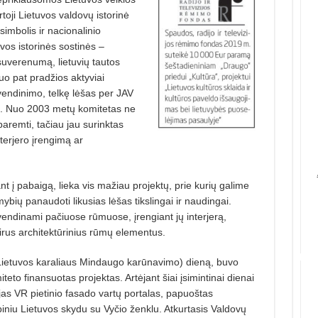
oji Lietuvos valdovų istorinė
imbolis ir nacionalinio
vos istorinės sostinės –
suverenumą, lietuvių tautos
uo pat pradžios aktyviai
yvendinimo, telkę lėšas per JAV
. Nuo 2003 metų komitetas ne
aremti, tačiau jau surinktas
terjero įrengimą ar
 į pabaigą, lieka vis mažiau projektų, prie kurių galime
mybių panaudoti likusias lėšas tikslingai ir naudingai.
endinami pačiuose rūmuose, įrengiant jų interjerą,
irus architektūrinius rūmų elementus.
(Lietuvos karaliaus Mindaugo karūnavimo) dieną, buvo
eto finansuotas projektas. Artėjant šiai įsimintinai dienai
ujas VR pietinio fasado vartų portalas, papuoštas
iniu Lietuvos skydu su Vyčio ženklu. Atkurtasis Valdovų