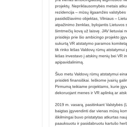
projektų. Nepriklausomybės metais atkurt
rezidencija – mūsų ilgaamžės valstybės s
pasididžiavimo objektas, Vilniaus – Lietu
atpažinimo ženklas, bylojantis Lietuvos 
šimtmečių kovą už laisvę. JAV lietuviai n
prisidėjo prie šio ambicingo projekto įg
sukurtą VR atstatymo paramos komitetą
tik rinko lėšas Valdovų rūmų atstatymui p
lėšas investavo į atskirų menių bei VR in
apipavidalinimą.
Šiuo metu Valdovų rūmų atstatymui einant
prisidėti finansiškai. Ieškome įvairių gali
Pirmumą teikiame projektams, kurie įgyv
dekoruojant menes ir VR aplinką ar atsk
2019 m. vasarą, pasitinkant Valstybės 
baigtas įgyvendinti dar vienas mūsų komit
iškilmingai buvo pristatytas atkurtas na
paauksuotu ir pasidabruotu kartušo herb