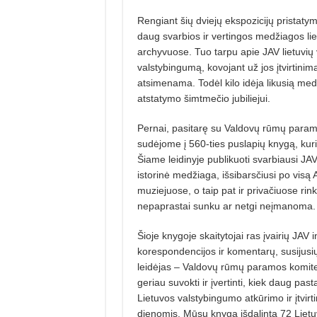
Rengiant šių dviejų ekspozicijų pristaty
daug svarbios ir vertingos medžiagos lie
archyvuose. Tuo tarpu apie JAV lietuvių 
valstybingumą, kovojant už jos įtvirtinim
atsimenama. Todėl kilo idėja likusią medž
atstatymo šimtmečio jubiliejui.
Pernai, pasitarę su Valdovų rūmų param
sudėjome į 560-ties puslapių knygą, kuri
Šiame leidinyje publikuoti svarbiausi JAV 
istorinė medžiaga, išsibarsčiusi po visą
muziejuose, o taip pat ir privačiuose rin
nepaprastai sunku ar netgi neįmanoma.
Šioje knygoje skaitytojai ras įvairių JAV 
korespondencijos ir komentarų, susijusių
leidėjas – Valdovų rūmų paramos komite
geriau suvokti ir įvertinti, kiek daug pas
Lietuvos valstybingumo atkūrimo ir įtvir
dienomis. Mūsų knyga išdalinta 72 Lietu