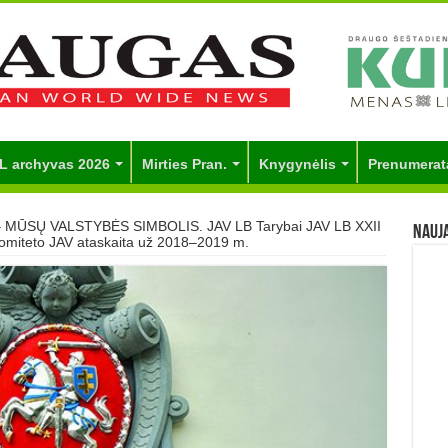
L archyvas 2026
Mirties Pran.
Knygynėlis
Prenumerat
MŪSŲ VALSTYBĖS SIMBOLIS. JAV LB Tarybai JAV LB XXII
Nauj
komiteto JAV ataskaita už 2018–2019 m.