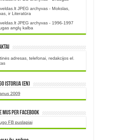
veldas.lt JPEG archyvas - Mokslas,
s, ir Literatūra
veldas.lt JPEG archyvas - 1996-1997
ugas anglų kalba
aktai
inės adresas, telefonai, redakcijos el.
tas
O istorija (EN)
uanus 2009
e mus per Facebook
ugo FB puslapiai