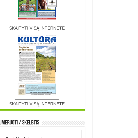
SKAITYTI VISĄ INTERNETE
SKAITYTI VISĄ INTERNETE
meruoti / Skelbtis