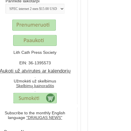
Parinkite laikotarpi
Lith Cath Press Society
EIN: 36-1395573
Aukoti už atvirutes ar kalendorių
.
Užmokėti už skelbimus
Skelbimų kainoraštis
.
Subscribe to the monthly English
language
"DRAUGAS NEWS"