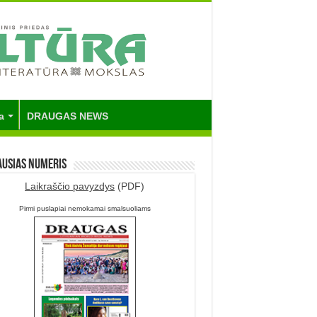
a
DRAUGAS NEWS
ausias numeris
Laikraščio pavyzdys
(PDF)
Pirmi puslapiai nemokamai smalsuoliams