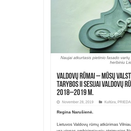
Naujai atkurtasis pietinio fasado vart
herbiniu Li
VALDOVŲ RŪMAI – MŪSŲ VALSTYB
Tarybos II sesijai Valdovų 
2018–2019 m.
November 28, 2019
Kultūra
,
PRIEDA
Regina Narušienė.
Lietuvos Valdovų rūmų atkūrimas Vilniaus
yra vienas ambicingiausių atgimusios N