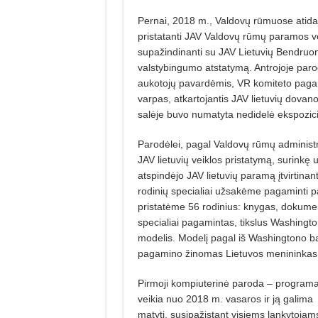
Pernai, 2018 m., Valdovų rūmuose atidary
pristatanti JAV Valdovų rūmų paramos veik
supažindinanti su JAV Lietuvių Bendruom
valstybingumo atstatymą. Antrojoje par
aukotojų pavardėmis, VR komiteto pag
varpas, atkartojantis JAV lietuvių dovano
salėje buvo numatyta nedidelė ekspozici
Parodėlei, pagal Valdovų rūmų administr
JAV lietuvių veiklos pristatymą, surinkę
atspindėjo JAV lietuvių paramą įtvirtina
rodinių specialiai užsakėme pagaminti pa
pristatėme 56 rodinius: knygas, dokumentu
specialiai pagamintas, tikslus Washingto
modelis. Modelį pagal iš Washingtono baz
pagamino žinomas Lietuvos menininkas 
Pirmoji kompiuterinė paroda – program
veikia nuo 2018 m. vasaros ir ją galima
matyti, susipažįstant visiems lankytojam