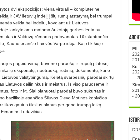
tos dvi ekspozicijos: viena virtuali – kompiuterinė,
lą ir JAV lietuvių indėlį į šių rūmų atstatymą bei trumpai
enės veikla bei indėliu, kovojant už Lietuvos
odoje lankytojams matoma Aukotojų garbės lenta su
amintas ir Valdovų rūmams padovanotas Tūkstantmečio
Archy
to, Kaune esančio Laisvės Varpo idėją. Kaip tik šioje
EIL
ja.
202
201
acijos pageidavimą, buvome paruošę ir truputį platesnį
Kul
 unikalių eksponatų, nuotraukų, rodinių, dokumentų, kurie
202
nt Lietuvos valstybingumą. Keletą svarbesnių parodai skirtų
--
2
s Lietuvos dailininkus ir meistrus. Iš viso paruošėme ir
Str
201
s, foto ir kt. Šiai planuotai parodai buvo sukurtas ir
-
20
no bazilikoje esančios Šiluvos Dievo Motinos koplyčios
ilikos gautus tikslius planus per gana trumpą laiką
Eimantas Ludavičius.
Istor
a
DRA
s.
Epa