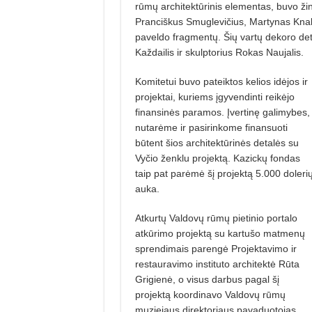
rūmų architektūrinis elementas, buvo žinom
Pranciškus Smuglevičius, Martynas Knakfu
paveldo fragmentų. Šių vartų dekoro deta
Každailis ir skulptorius Rokas Naujalis.
Komitetui buvo pateiktos kelios idėjos ir
projektai, kuriems įgyvendinti reikėjo
finansinės paramos. Įvertinę galimybes,
nutarėme ir pasirinkome finansuoti
būtent šios architektūrinės detalės su
Vyčio ženklu projektą. Kazickų fondas
taip pat parėmė šį projektą 5.000 doleri
auka.
Atkurtų Valdovų rūmų pietinio portalo
atkūrimo projektą su kartušo matmenų
sprendimais parengė Projektavimo ir
restauravimo instituto architektė Rūta
Grigienė, o visus darbus pagal šį
projektą koordinavo Valdovų rūmų
muziejaus direktoriaus pavaduotojas