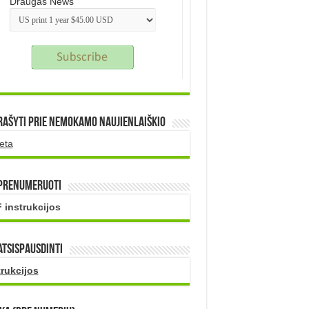
Draugas News
rašyti prie nemokamo naujienlaiškio
eta
 prenumeruoti
 instrukcijos
atsispausdinti
trukcijos