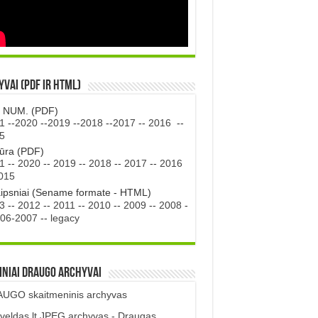
vai (PDF ir HTML)
. NUM. (PDF)
1
--
2020
--
2019
--
2018
--
2017
--
2016
--
5
tūra (PDF)
1
--
2020
--
2019
--
2018
--
2017
--
2016
015
aipsniai (Sename formate - HTML)
3
--
2012
--
2011
--
2010
--
2009
--
2008
-
06-2007
--
legacy
iniai DRAUGO Archyvai
UGO skaitmeninis archyvas
veldas.lt JPEG archyvas - Draugas