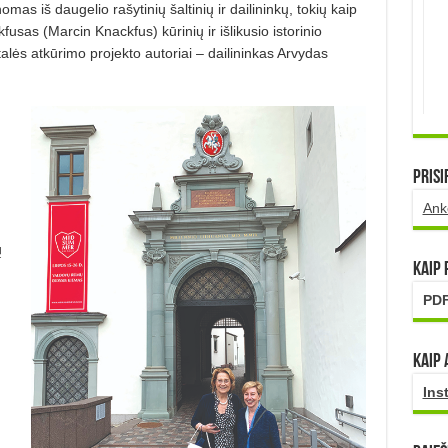
as iš daugelio rašytinių šaltinių ir dailininkų, tokių kaip
sas (Marcin Knackfus) kūrinių ir išlikusio istorinio
lės atkūrimo projekto autoriai – dailininkas Arvydas
Prisi
Ank
ų
Kaip
PDF
Kaip 
Ins