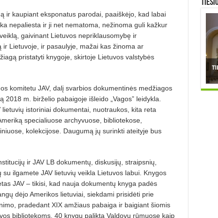
TIESI
mą ir kaupiant eksponatus parodai, paaiškėjo, kad labai
ka nepaliesta ir ji net nematoma, nežinoma guli kažkur
veiklą, gaivinant Lietuvos nepriklausomybę ir
ą ir Lietuvoje, ir pasaulyje, mažai kas žinoma ar
iagą pristatyti knygoje, skirtoje Lietuvos valstybės
os komitetu JAV, dalį svarbios dokumentinės medžiagos
ą 2018 m. birželio pabaigoje išleido „Vagos” leidykla.
lietuvių istoriniai dokumentai, nuotraukos, kita reta
 Ameriką specialiuose archyvuose, bibliotekose,
kiniuose, kolekcijose. Daugumą jų surinkti ateityje bus
institucijų ir JAV LB dokumentų, diskusijų, straipsnių,
 su ilgamete JAV lietuvių veikla Lietuvos labui. Knygos
tas JAV – tikisi, kad nauja dokumentų knyga padės
tangų dėjo Amerikos lietuviai, siekdami prisidėti prie
tinimo, pradedant XIX amžiaus pabaiga ir baigiant šiomis
vos bibliotekoms, 40 knygų palikta Valdovų rūmuose kaip