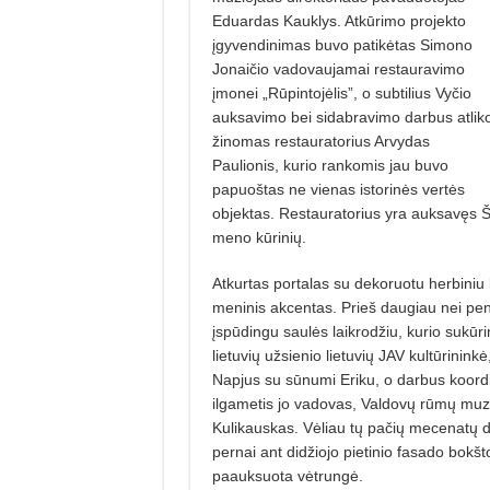
Eduardas Kauklys. Atkūrimo projekto
įgyvendinimas buvo patikėtas Simono
Jonaičio vadovaujamai restauravimo
įmonei „Rūpintojėlis”, o subtilius Vyčio
auksavimo bei sidabravimo darbus atlik
žinomas restauratorius Arvydas
Paulionis, kurio rankomis jau buvo
papuoštas ne vienas istorinės vertės
objektas. Restauratorius yra auksavęs Šv
meno kūrinių.
Atkurtas portalas su dekoruotu herbiniu 
meninis akcentas. Prieš daugiau nei pe
įspūdingu saulės laikrodžiu, kurio suk
lietuvių užsienio lietuvių JAV kultūrini
Napjus su sūnumi Eriku, o darbus koord
ilgametis jo vadovas, Valdovų rūmų mu
Kulikauskas. Vėliau tų pačių mecenatų d
pernai ant didžiojo pietinio fasado bokš
paauksuota vėtrungė.