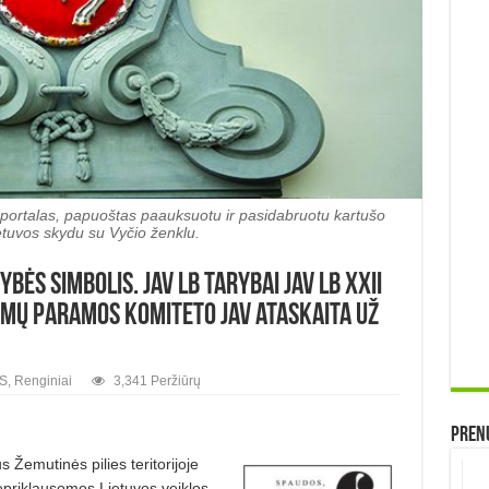
ų portalas, papuoštas paauksuotu ir pasidabruotu kartušo
etuvos skydu su Vyčio ženklu.
ĖS SIMBOLIS. JAV LB Tarybai JAV LB XXII
Rūmų paramos komiteto JAV ataskaita už
S
,
Renginiai
3,341 Peržiūrų
Prenu
 Žemutinės pilies teritorijoje
epriklausomos Lietuvos veiklos