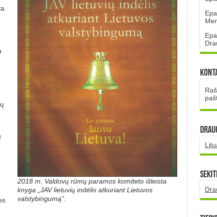
ta
Epa
Mena
Epa
Dra
u
Kont
Rašt
paš
vų
DRAUG
ų
Lit
Sekit
2018 m. Valdovų rūmų paramos komiteto išleista
Dra
knyga „JAV lietuvių indėlis atkuriant Lietuvos
valstybingumą”.
es