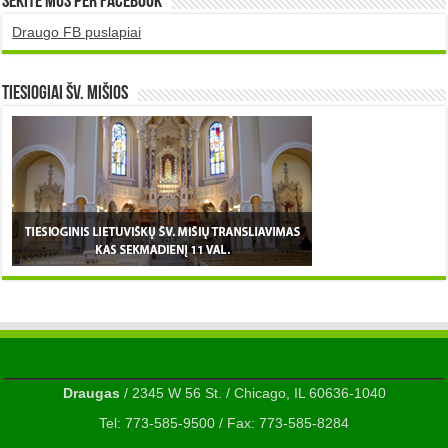
Sekite mus per Facebook
Draugo FB puslapiai
TIESIOGIAI šv. MIŠIOS
Draugas
/ 2345 W 56 St. / Chicago, IL 60636-1040
Tel: 773-585-9500 / Fax: 773-585-8284