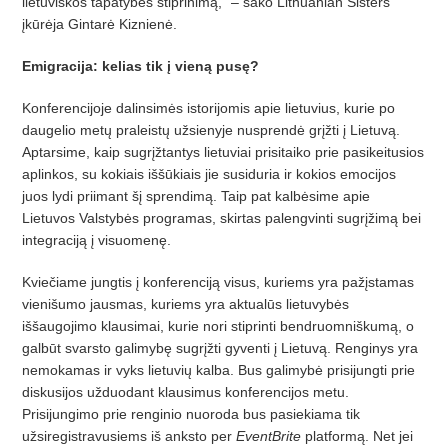
lietuviškos tapatybės stiprinimą,” – sako Lithuanian Sisters
įkūrėja Gintarė Kiznienė.
Emigracija: kelias tik į vieną pusę?
Konferencijoje dalinsimės istorijomis apie lietuvius, kurie po
daugelio metų praleistų užsienyje nusprendė grįžti į
Lietuv
ą.
Aptarsime, kaip sugrįžtantys lietuviai prisitaiko prie pasikeitusios
aplinkos, su kokiais iššūkiais jie susiduria ir kokios emocijos
juos lydi priimant šį
sprendim
ą. Taip pat kalbėsime apie
Lietuvos Valstybė
s programas, skirtas palengvinti sugr
įžimą bei
integraciją į visuomenę.
Kvieč
iame jungtis
į konferenciją visus, kuriems yra pažįstamas
vienišumo jausmas, kuriems yra aktualūs lietuvybės
iššaugojimo klausimai, kurie nori stiprinti bendruomniškumą
, o
galb
ūt svarsto galimybę sugrįžti gyventi į
Lietuv
ą. Renginys yra
nemokamas ir vyks lietuvių kalba. Bus galimybė prisijungti prie
diskusijos užduodant klausimus konferencijos metu.
Prisijungimo prie renginio nuoroda bus pasiekiama tik
už
siregistravusiems i
š
anksto per
EventBrite
platformą. Net jei