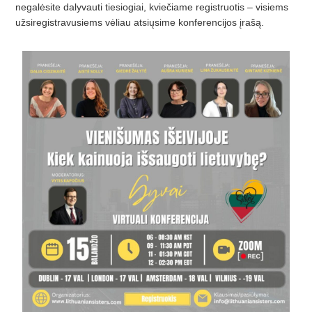
negalėsite dalyvauti tiesiogiai, kviečiame registruotis –
visiems
u
ž
siregistravusiems v
ėliau atsiųsime konferencijos įrašą.