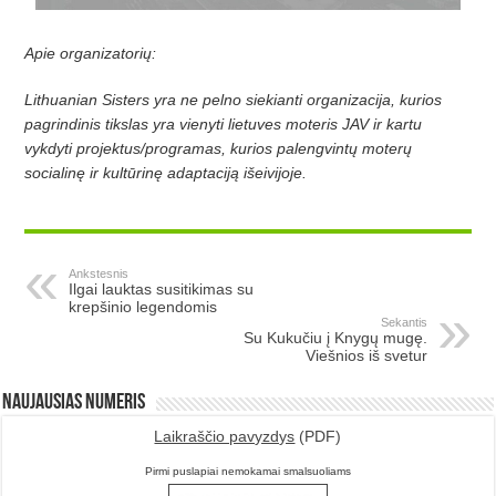
Apie organizatorių:
Lithuanian Sisters yra ne pelno siekianti organizacija, kurios
pagrindinis tikslas yra vienyti lietuves moteris JAV ir kartu
vykdyti projektus/programas, kurios palengvintų moterų
socialinę ir kultūrinę adaptaciją išeivijoje.
Ankstesnis
Ilgai lauktas susitikimas su
krepšinio legendomis
Sekantis
Su Kukučiu į Knygų mugę.
Viešnios iš svetur
Naujausias numeris
Laikraščio pavyzdys
(PDF)
Pirmi puslapiai nemokamai smalsuoliams