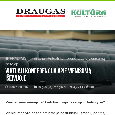
PRADINIS
-
Imigracija
-
Virtuali konferencija apie vienišumą
išeivijoje
Virtuali konferencija apie vienišumą
išeivijoje
March 20, 2025
Imigracija
,
Renginiai
4,721 Peržiūrų
Vieniš
umas i
šeivijoje: kiek kainuoja išsaugoti lietuvybę?
Vieniš
umas yra da
žna emigraciją pasirinkusių žmonių patirtis,