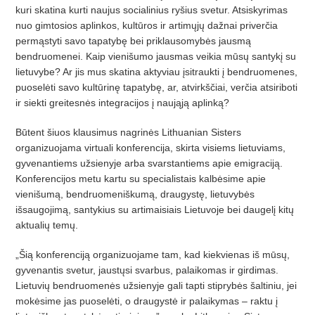
kuri skatina kurti naujus socialinius ryš
ius svetur. Atsiskyrimas
nuo gimtosios aplinkos, kult
ū
ros ir artim
ųjų dažnai priverčia
permąstyti savo tapatybę
bei priklausomyb
ės jausmą
bendruomenei. Kaip vienišumo jausmas veikia mūsų santykį su
lietuvybe? Ar jis mus skatina aktyviau įsitraukti į bendruomenes,
puoselėti savo kultūrinę tapatybę
, ar, atvirk
ščiai, verč
ia atsiriboti
ir siekti greitesn
ės integracijos į
nauj
ąją aplinką?
Bū
tent
šiuos klausimus nagrinės Lithuanian Sisters
organizuojama virtuali konferencija, skirta visiems lietuviams,
gyvenantiems užsienyje arba svarstantiems apie emigraciją.
Konferencijos metu kartu su specialistais kalbė
sime apie
vieni
šumą, bendruomeniškumą, draugystę, lietuvybės
išsaugojimą, santykius su artimaisiais Lietuvoje bei daugelį kitų
aktualių temų.
„Šią konferenciją organizuojame tam, kad kiekvienas iš mūsų,
gyvenantis svetur, jaustųsi svarbus, palaikomas ir girdimas.
Lietuvių bendruomenės užsienyje gali tapti stiprybės šaltiniu, jei
mokėsime jas puoselėti, o draugystė ir palaikymas – raktu į