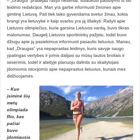
– „Draugui” pradėjau rašyti neseniai, sulaukusi pasiūlymo iš šio
leidinio redakcijos. Man yra garbė informuoti žmones apie
gimtinę Lietuvą. Pati tiek laiko gyvendama svetur žinau, kokia
brangi yra lietuvybė ir kaip svarbu yra ją išlaikyti. Rašyti apie
Lietuvos olimpiečius, kurie garsina Lietuvos vardą, buvo tikras
malonumas. Daugelį Lietuvos sportininkų pažįstu, todėl buvo
džiugu apie jų pasiekimus informuoti pasaulio lietuvius. Manau,
kad „Draugas” yra nepaprastas leidinys, kuris savyje saugo
ypatingas vertybes ir jomis dalijasi su mūsų tautos broliais ir
seserimis, todėl ir ateityje planuoju dalintis su skaitytojais
įdomiomis istorijomis apie nepaprastus lietuvius, kuriais mes
didžiuojamės.
– Kuo
įsiminė šių
metų
olimpiada
Rio, kas
pačiai
buvo
įdomiausia