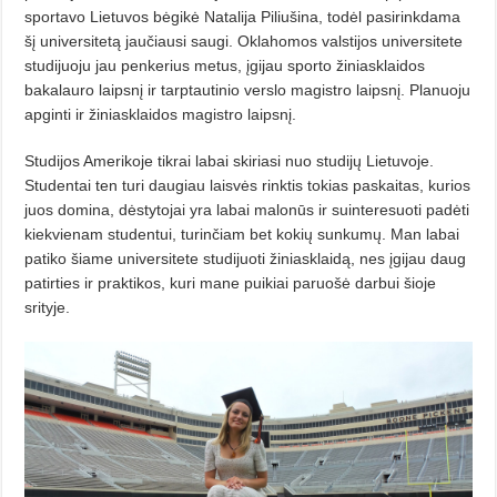
sportavo Lietuvos bėgikė Natalija Piliušina, todėl pasirinkdama
šį universitetą jaučiausi saugi. Oklahomos valstijos universitete
studijuoju jau penkerius metus, įgijau sporto žiniasklaidos
bakalauro laipsnį ir tarptautinio verslo magistro laipsnį. Planuoju
apginti ir žiniasklaidos magistro laipsnį.
Studijos Amerikoje tikrai labai skiriasi nuo studijų Lietuvoje.
Studentai ten turi daugiau laisvės rinktis tokias paskaitas, kurios
juos domina, dėstytojai yra labai malonūs ir suinteresuoti padėti
kiekvienam studentui, turinčiam bet kokių sunkumų. Man labai
patiko šiame universitete studijuoti žiniasklaidą, nes įgijau daug
patirties ir praktikos, kuri mane puikiai paruošė darbui šioje
srityje.