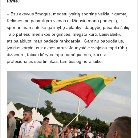
turite?
– Esu aktyvus žmogus, mėgstu įvairią sportinę veiklą ir gamtą.
Kelionės po pasaulį yra vienas didžiausių mano pomėgių, ir
sportas man suteikė galimybę aplankyti daugybę pasaulio šalių.
Taip pat esu meniškos prigimties, mėgstu kurti. Laisvalaikiu
atsipalaiduoti man padeda rankdarbiai. Gaminu papuošalus,
įvairius karpinius ir aksesuarus. Jaunystėje svajojau tapti rūbų
dizainere, tačiau kūryba tapo pomėgiu, nes, kai esi
profesionalus sportininkas, tam tiesiog nėra laiko.