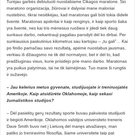
Turėjau garbės debiutuoti nuostabiame Čikagos maratone. Šio
maratono organizacija, žiūrovai ir dalyviai mane maloniai
nustebino, tikrai nesitikėjau, kad maratonas gali būti tokia didelė
šventė. Maratonas apskritai ir kaip renginys, ir kaip sporto šaka
yra šventė, nes kai tris mėnesius ruošiesi ir įdedi tiek daug
sunkaus darbo, nekantrauji pagaliau parodyti dėl ko dirbai. Per
sunkiausius paskutinius kilometrus sau kartojau – „tu gali”… Kai
po finišo pamačiau savo rezultatą, apėmė nuostabus jausmas,
verkiau iš džiaugsmo ne tik dėl normatyvo, bet ir dėl to, kad
pradžiuginau visus, kurie prisidėjo prie mano darbo. Maratonas
yra puikus patyrimas, tai ne tik laimėjimas. Tuo mane ši rungtis
ir sužavėjo.
– Jau kelerius metus gyvenate, studijuojate ir treniruojatės
Amerikoje. Kaip atsidūrėte Oklahomoje, kaip sekasi
žurnalistikos studijos?
– Dėl pasiektų gerų rezultatų sporte buvau pakviesta studijuoti
ir bėgioti Amerikoje. Oklahomos valstijos universiteto treneris
Dave Smith buvo net į Lietuvą dėl manęs atvažiavęs, man
patiko jo treniravimo filosofija, šiame universitete taip pat