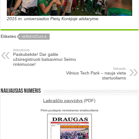
2015 m. universiados Pietų Korėjoje atidaryme.
Etiketės
VAŠKEVIČIUS-A.
Ankstesnis
Paskubėkite! Dar galite
užsiregistruoti balsavimui Seimo
rinkimuose!
Sekantis
Vilnius Tech Park – nauja vieta
startuoliams
Naujausias numeris
Laikraščio pavyzdys
(PDF)
Pirmi puslapiai nemokamai smalsuoliams