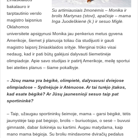
bakalauro ir
Su artimiausiais žmonėmis – Monika ir
tarptautinio verslo
brolis Martynas (stovi), apačioje – mama
magistro laipsnius
Inga Juodeškienė (k.) ir sesuo Miglė.
Oklahomos
universitete apsigynusi Monika jau penkerius metus gyvena
Amerikoje, šiemet ji planuoja toliau čia studijuoti ir gauti
magistro laipsnį žiniasklaidos srityje. Merginai trūko visai
nedaug, kad ir pati būtų galėjusi dalyvauti šiemetinėje
olimpiadoje. Apie savo studijas ir patirtį Amerikoje, meilę sportui
bei ateities planus – šiame pokalbyje.
– Jūsų mama yra bėgikė, olimpietė, dalyvavusi dviejose
olimpiadose – Sydnėjuje ir Atėnuose. Ar tai turėjo įtakos,
kad esate bėgikė? Ar Jūsų jaunesnioji sesuo taip pat
sportininkė?
– Taip, užaugau sportininkų šeimoje, mama – garsi bėgikė, tėtis
jaunystėje taip pat bėgiojo, brolis – buriuotojas, o sesė – buvusi
gimnastė, dabar šokinėja su kartimi. Augau matydama, kaip
mano mama bėgioja. Su broliu mindavome dviračių pedalus