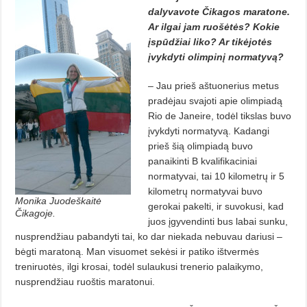
dalyvavote Čikagos maratone.
Ar ilgai jam ruošėtės? Kokie
įspūdžiai liko? Ar tikėjotės
įvykdyti olimpinį normatyvą?
– Jau prieš aštuonerius metus
pradėjau svajoti apie olimpiadą
Rio de Janeire, todėl tikslas buvo
įvykdyti normatyvą. Kadangi
prieš šią olimpiadą buvo
panaikinti B kvalifikaciniai
normatyvai, tai 10 kilometrų ir 5
kilometrų normatyvai buvo
Monika Juodeškaitė
gerokai pakelti, ir suvokusi, kad
Čikagoje.
juos įgyvendinti bus labai sunku,
nusprendžiau pabandyti tai, ko dar niekada nebuvau dariusi –
bėgti maratoną. Man visuomet sekėsi ir patiko ištvermės
treniruotės, ilgi krosai, todėl sulaukusi trenerio palaikymo,
nusprendžiau ruoštis maratonui.