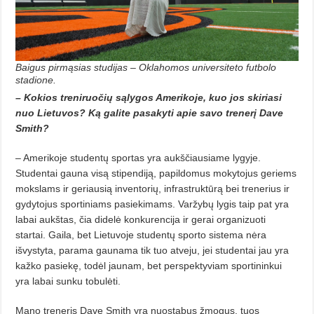
Baigus pirmąsias studijas – Oklahomos universiteto futbolo
stadione.
– Kokios treniruočių sąlygos Amerikoje, kuo jos skiriasi
nuo Lietuvos? Ką galite pasakyti apie savo trenerį Dave
Smith?
– Amerikoje studentų sportas yra aukščiausiame lygyje.
Studentai gauna visą stipendiją, papildomus mokytojus geriems
mokslams ir geriausią inventorių, infrastruktūrą bei trenerius ir
gydytojus sportiniams pasiekimams. Varžybų lygis taip pat yra
labai aukštas, čia didelė konkurencija ir gerai organizuoti
startai. Gaila, bet Lietuvoje studentų sporto sistema nėra
išvystyta, parama gaunama tik tuo atveju, jei studentai jau yra
kažko pasiekę, todėl jaunam, bet perspektyviam sportininkui
yra labai sunku tobulėti.
Mano treneris Dave Smith yra nuostabus žmogus, tuos