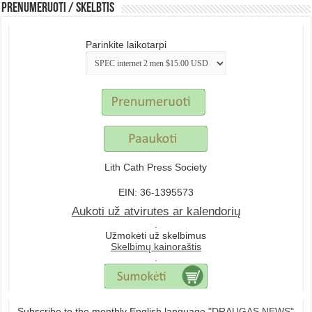
Prenumeruoti / Skelbtis
Parinkite laikotarpi
Lith Cath Press Society
EIN: 36-1395573
Aukoti už atvirutes ar kalendorių
.
Užmokėti už skelbimus
Skelbimų kainoraštis
.
Subscribe to the monthly English language
"DRAUGAS NEWS"