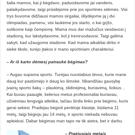
šalia mamos, kai ji bėgdavo, paduodavome jai vandens,
palaikydavome, taigi prisidėjome prie jos sportinės sėkmės. Visi
trys buvome didžiausi mamos sirgaliai, išlydėjome ją į dvi
olimpiadas, pamenu, visi laukėme jos starto, o kai grįžo,
sutikome kaip čempionę. Mama mus dar mažučius vesdavosi į
stadioną, kur lakstydavome, kol ji treniruodavosi. Taigi galima
sakyti, kad užaugome stadione. Kad mama atkakliai dirbo ir
siekė tikslo, turėjo įtakos ir mano sportiniam charakteriui.
– Ar iš karto dėmesį patraukė bėgimas?
– Augau supama sporto. Turėjau nuostabius tėvus, kurie mane
daug kur pastūmėjo ir daug ko išmokė. Išbandžiau gausybę
įvairių sporto šakų – plaukimą, slidinėjimą, buriavimą, šokius…
Kai buvau paauglė, kelerius metus profesionaliai buriavau,
užsiėmiau lengvąja atletika, tačiau širdis linko prie bėgimo, kuris
gerai sekėsi. Pradėjau bėgioti penktoje klasėje, būdama 11
metų, taigi bėgioju jau 14 metų, ir sporto niekada nebuvau
apleidusi. Dabar bėgimas man tapo ne tik aistra, bet ir darbu.
– Praėjusiais metais