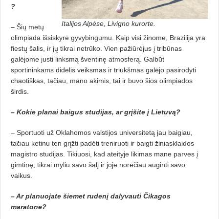
?
Italijos Alpėse, Livigno kurorte.
– Šių metų
olimpiada išsiskyrė gyvybingumu. Kaip visi žinome, Brazilija yra
fiestų šalis, ir jų tikrai netrūko. Vien pažiūrėjus į tribūnas
galėjome justi linksmą šventinę atmosferą. Galbūt
sportininkams didelis veiksmas ir triukšmas galėjo pasirodyti
chaotiškas, tačiau, mano akimis, tai ir buvo šios olimpiados
širdis.
– Kokie planai baigus studijas, ar grįšite į Lietuvą?
– Sportuoti už Oklahomos valstijos universitetą jau baigiau,
tačiau ketinu ten grįžti padėti treniruoti ir baigti žiniasklaidos
magistro studijas. Tikiuosi, kad ateityje likimas mane parves į
gimtinę, tikrai myliu savo šalį ir joje norėčiau auginti savo
vaikus.
– Ar planuojate šiemet rudenį dalyvauti Čikagos
maratone?