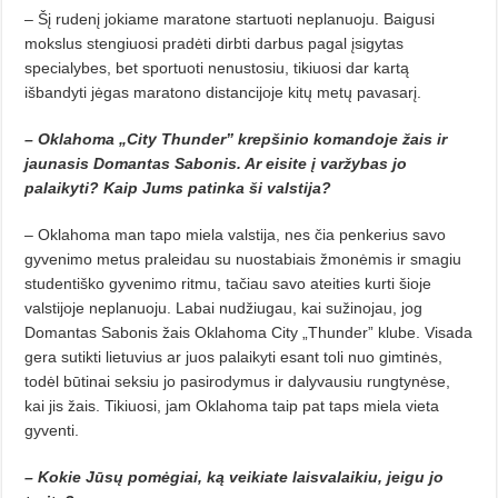
– Šį rudenį jokiame maratone startuoti neplanuoju. Baigusi
mokslus stengiuosi pradėti dirbti darbus pagal įsigytas
specialybes, bet sportuoti nenustosiu, tikiuosi dar kartą
išbandyti jėgas maratono distancijoje kitų metų pavasarį.
– Oklahoma „City Thunder” krepšinio komandoje žais ir
jaunasis Domantas Sabonis. Ar eisite į varžybas jo
palaikyti? Kaip Jums patinka ši valstija?
– Oklahoma man tapo miela valstija, nes čia penkerius savo
gyvenimo metus praleidau su nuostabiais žmonėmis ir smagiu
studentiško gyvenimo ritmu, tačiau savo ateities kurti šioje
valstijoje neplanuoju. Labai nudžiugau, kai sužinojau, jog
Domantas Sabonis žais Oklahoma City „Thunder” klube. Visada
gera sutikti lietuvius ar juos palaikyti esant toli nuo gimtinės,
todėl būtinai seksiu jo pasirodymus ir dalyvausiu rungtynėse,
kai jis žais. Tikiuosi, jam Oklahoma taip pat taps miela vieta
gyventi.
– Kokie Jūsų pomėgiai, ką veikiate laisvalaikiu, jeigu jo