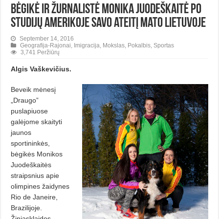
Bėgikė ir žurnalistė Monika Juodeškaitė po
studijų Amerikoje savo ateitį mato Lietuvoje
September 14, 2016
Geografija-Rajonai
,
Imigracija
,
Mokslas
,
Pokalbis
,
Sportas
3,741 Peržiūrų
Algis Vaškevičius.
Beveik mėnesį
„Draugo”
puslapiuose
galėjome skaityti
jaunos
sportininkės,
bėgikės Monikos
Juodeškaitės
straipsnius apie
olimpines žaidynes
Rio de Janeire,
Brazilijoje.
Žiniasklaidos