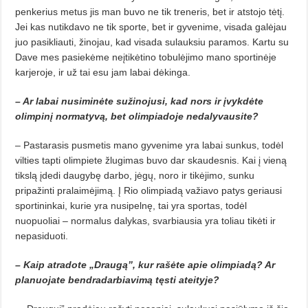
penkerius metus jis man buvo ne tik treneris, bet ir atstojo tėtį.
Jei kas nutikdavo ne tik sporte, bet ir gyvenime, visada galėjau
juo pasikliauti, žinojau, kad visada sulauksiu paramos. Kartu su
Dave mes pasiekėme neįtikėtino tobulėjimo mano sportinėje
karjeroje, ir už tai esu jam labai dėkinga.
– Ar labai nusiminėte sužinojusi, kad nors ir įvykdėte
olimpinį normatyvą, bet olimpiadoje nedalyvausite?
– Pastarasis pusmetis mano gyvenime yra labai sunkus, todėl
vilties tapti olimpiete žlugimas buvo dar skaudesnis. Kai į vieną
tikslą įdedi daugybę darbo, jėgų, noro ir tikėjimo, sunku
pripažinti pralaimėjimą. Į Rio olimpiadą važiavo patys geriausi
sportininkai, kurie yra nusipelnę, tai yra sportas, todėl
nuopuoliai – normalus dalykas, svarbiausia yra toliau tikėti ir
nepasiduoti.
– Kaip atradote „Draugą”, kur rašėte apie olimpiadą? Ar
planuojate bendradarbiavimą tęsti ateityje?