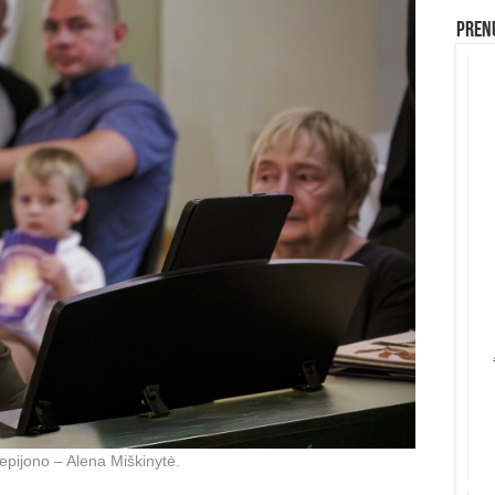
Prenu
tepijono – Alena Miškinytė.