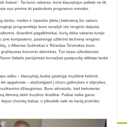
ūk šviesa“. Tai buvo vakaras, kuris klausytojus palietė ne tik
dusia nuo pirmos iki paskutinės programos minutės.
g darbo, meilės ir rūpesčio įdėta į kiekvieną šio vakaro
ngtoje programėlėje buvo surašyti visi renginio dalyviai,
kalbomis, išvardinti pagalbininkai, kurių dėka vakaras turėjo
jo prie kompiuterio, pasirengę užtikrinti techninę renginio
ūktų, o Albertas Sušinskas ir Ričardas Širvinskas buvo
 gražiausias koncerto akimirkas. Tuo tarpu užkulisiuose
 Rasos Valaitis parūpintais korsažais pasipuošę atlikėjai laukė
 aišku – klausytojų laukia ypatinga muzikinė kelionė.
tin apgalvotai – atsižvelgiant į choro galimybes ir stiprybes.
ir muzikavimo džiaugsmas. Buvo akivaizdu, kad kiekvienas
visą dėmesį skirti muzikos išraiškai. Puikiai veikė garso
iejosi choristų balsai, o pilnutėlė salė ne kartą pratrūko