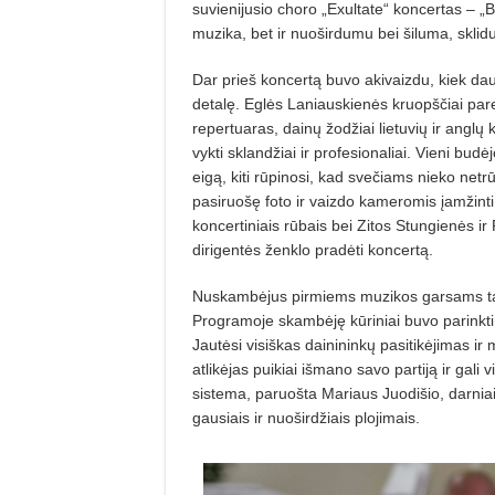
suvienijusio choro „Exultate“ koncertas – „B
muzika, bet ir nuoširdumu bei šiluma, skli
Dar prieš koncertą buvo akivaizdu, kiek dau
detalę. Eglės Laniauskienės kruopščiai pare
repertuaras, dainų žodžiai lietuvių ir anglų 
vykti sklandžiai ir profesionaliai. Vieni budė
eigą, kiti rūpinosi, kad svečiams nieko netr
pasiruošę foto ir vaizdo kameromis įamžinti
koncertiniais rūbais bei Zitos Stungienės ir
dirigentės ženklo pradėti koncertą.
Nuskambėjus pirmiems muzikos garsams tapo
Programoje skambėję kūriniai buvo parinkti i
Jautėsi visiškas dainininkų pasitikėjimas 
atlikėjas puikiai išmano savo partiją ir gali 
sistema, paruošta Mariaus Juodišio, darniai l
gausiais ir nuoširdžiais plojimais.