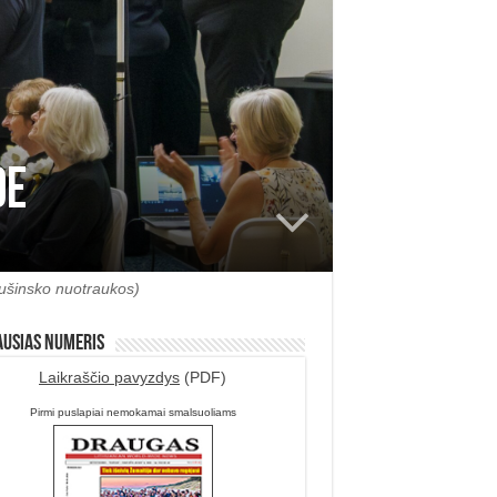
de
Sušinsko nuotraukos)
ausias numeris
Laikraščio pavyzdys
(PDF)
Pirmi puslapiai nemokamai smalsuoliams