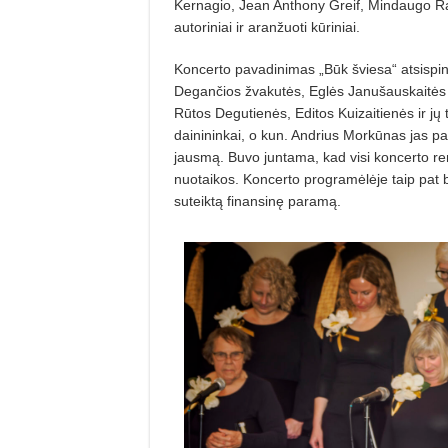
Kernagio, Jean Anthony Greif, Mindaugo Rad
autoriniai ir aranžuoti kūriniai.
Koncerto pavadinimas „Būk šviesa“ atsispind
Degančios žvakutės, Eglės Janušauskaitės g
Rūtos Degutienės, Editos Kuizaitienės ir jų 
dainininkai, o kun. Andrius Morkūnas jas pa
jausmą. Buvo juntama, kad visi koncerto reng
nuotaikos. Koncerto programėlėje taip pat b
suteiktą finansinę paramą.