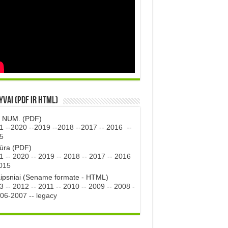
vai (PDF ir HTML)
. NUM. (PDF)
1
--
2020
--
2019
--
2018
--
2017
--
2016
--
5
tūra (PDF)
1
--
2020
--
2019
--
2018
--
2017
--
2016
015
aipsniai (Sename formate - HTML)
3
--
2012
--
2011
--
2010
--
2009
--
2008
-
06-2007
--
legacy