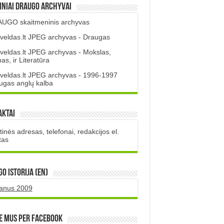
iniai DRAUGO Archyvai
UGO skaitmeninis archyvas
veldas.lt JPEG archyvas - Draugas
veldas.lt JPEG archyvas - Mokslas,
s, ir Literatūra
veldas.lt JPEG archyvas - 1996-1997
ugas anglų kalba
aktai
inės adresas, telefonai, redakcijos el.
tas
O istorija (EN)
uanus 2009
e mus per Facebook