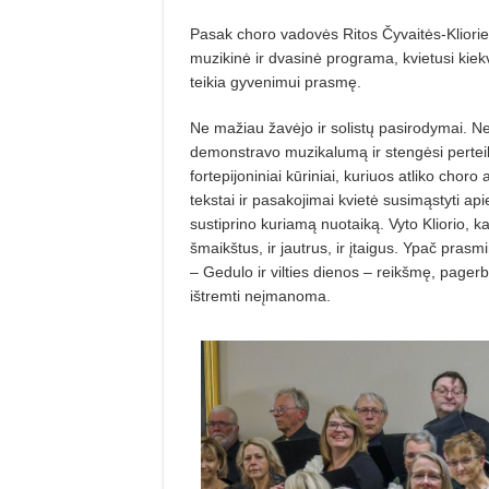
Pasak choro vadovės Ritos Čyvaitės-Kliorien
muzikinė ir dvasinė programa, kvietusi kiekvi
teikia gyvenimui prasmę.
Ne mažiau žavėjo ir solistų pasirodymai. Nes
demonstravo muzikalumą ir stengėsi perteik
fortepijoniniai kūriniai, kuriuos atliko chor
tekstai ir pasakojimai kvietė susimąstyti 
sustiprino kuriamą nuotaiką. Vyto Kliorio, k
šmaikštus, ir jautrus, ir įtaigus. Ypač pras
– Gedulo ir vilties dienos – reikšmę, pager
ištremti neįmanoma.