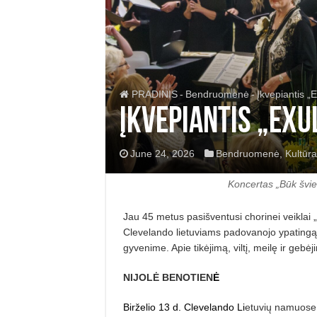
PRADINIS
-
Bendruomenė
-
Įkvepiantis „
Įkvepiantis „Exu
June 24, 2026
Bendruomenė
,
Kultūra
Koncertas „Būk švie
Jau 45 metus pasišventusi chorinei veiklai „
Clevelando lietuviams padovanojo ypatingą
gyvenime. Apie tikėjimą, viltį, meilę ir gebė
NIJOLĖ BENOTIEN
Ė
Birželio 13 d. Clevelando Li
etuvių namuose 