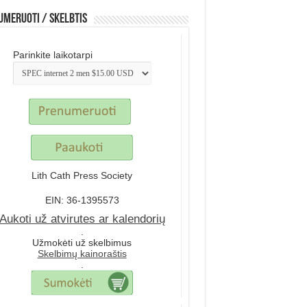
meruoti / Skelbtis
Parinkite laikotarpi
Lith Cath Press Society
EIN: 36-1395573
Aukoti už atvirutes ar kalendorių
.
Užmokėti už skelbimus
Skelbimų kainoraštis
.