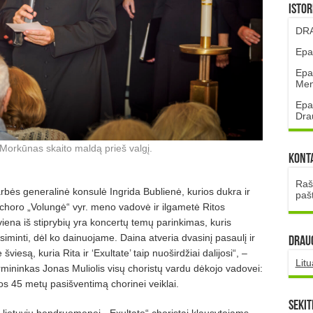
Istor
DRA
Epa
Epa
Mena
Epa
Dra
Morkūnas skaito maldą prieš valgį.
Kont
Rašt
bės generalinė konsulė Ingrida Bublienė, kurios dukra ir
paš
choro „Volungė“ vyr. meno vadovė ir ilgametė Ritos
viena iš stiprybių yra koncertų temų parinkimas, kuris
siminti, dėl ko dainuojame. Daina atveria dvasinį pasaulį ir
DRAUG
iesą, kuria Rita ir ‘Exultate’ taip nuoširdžiai dalijosi“, –
Lit
rmininkas Jonas Muliolis visų choristų vardu dėkojo vadovei:
os 45 metų pasišventimą chorinei veiklai.
Sekit
lietuvių bendruomenei. „Exultate“ choristai klausytojams