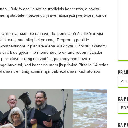
ės, „Būk šviesa“ buvo ne tradicinis koncertas, o savita
eną stabtelėti, pažvelgti į save, atsigręžti į vertybes, kurios
varbu, ar scenoje dainavo du, penki ar šeši atlikėjai, visi
ti kūrinių nuotaiką bei prasmę. Programą papildė
o akompaniatorė ir pianistė Alena Miškinytė. Choristų skaitomi
apie svarbius gyvenimo momentus, o ekrane rodomi vaizdai
aip skaitovo ir renginio vedėjo, pasirodymas buvo ir
minga buvo tai, kad koncerto metu jis priminė Birželio 14-osios
bdamas tremtinių atminimą ir pabrėždamas, kad istorijos
Prisi
Ank
Kaip
PDF
Kaip 