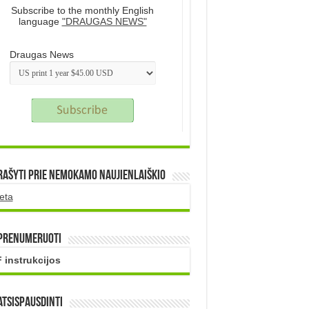
Subscribe to the monthly English
language
"DRAUGAS NEWS"
Draugas News
rašyti prie nemokamo naujienlaiškio
eta
 prenumeruoti
 instrukcijos
atsispausdinti