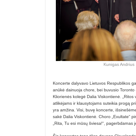
Kunigas Andrius 
Koncerte dalyvavo Lietuvos Respublikos gar
anūkė dainuoja chore, bei buvusio Toronto 
Kliorienės kolegė Dalia Viskontienė. „Ritos 
atlikėjams ir klausytojams suteikia progą pri
yra amžina. Visi, buvę koncerte, išsinešėme šv
sakė Dalia Viskontienė. Choro „Exultate“ pi
„Rita, Tu esi mūsų šviesa!“, pagerbdamas j
Šis koncertas tapo tikra dovana Clevelando 