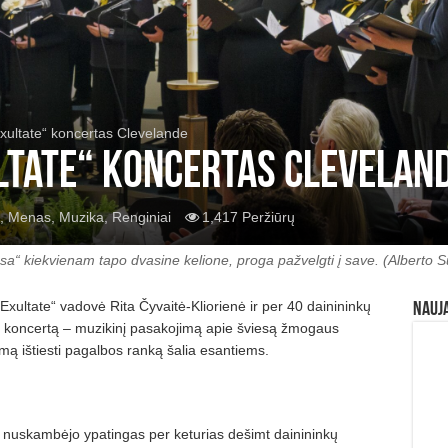
Exultate“ koncertas Clevelande
ltate“ koncertas Clevelan
,
Menas
,
Muzika
,
Renginiai
1,417 Peržiūrų
sa“ kiekvienam tapo dvasine kelione, proga pažvelgti į save. (Alberto 
Exultate“ vadovė Rita Čyvaitė-Kliorienė ir per 40 dainininkų
Nauj
 koncertą – muzikinį pasakojimą apie šviesą žmogaus
jimą ištiesti pagalbos ranką šalia esantiems.
nuskambėjo ypatingas per keturias dešimt dainininkų