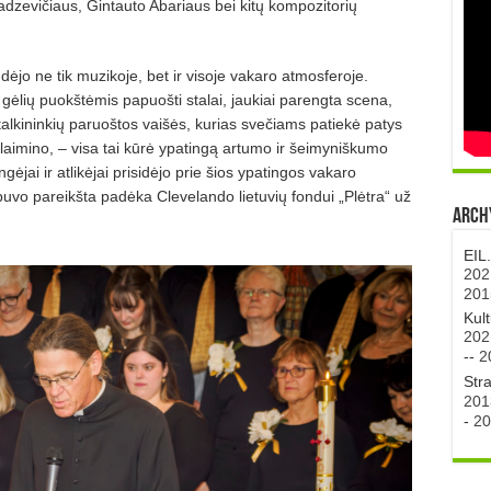
zevičiaus, Gintauto Abariaus bei kitų kompozitorių
ėjo ne tik muzikoje, bet ir visoje vakaro atmosferoje.
ėlių puokštėmis papuošti stalai, jaukiai parengta scena,
talkininkių paruoštos vaišės, kurias svečiams patiekė patys
laimino, – visa tai kūrė ypatingą artumo ir šeimyniškumo
ėjai ir atlikėjai prisidėjo prie šios ypatingos vakaro
uvo pareikšta padėka Clevelando lietuvių fondui „Plėtra“ už
Archy
EIL
202
201
Kul
202
--
2
Str
201
-
20