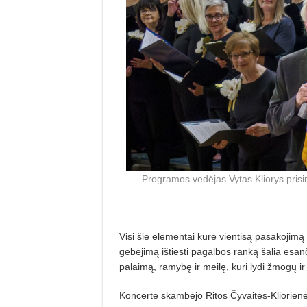
Programos vedėjas Vytas Kliorys pris
Visi šie elementai kūrė vientisą pasakojimą 
gebėjimą ištiesti pagalbos ranką šalia esan
palaimą, ramybę ir meilę, kuri lydi žmogų i
Koncerte skambėjo Ritos Čyvaitės-Kliorienė