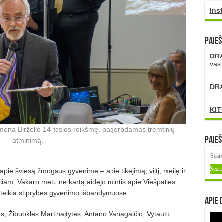
Ins
PAIEŠ
DR
vas.
...
DR
...
KIT
imena Birželio 14-tosios reikšmę, pagerbdamas tremtinių
Paieš
atminimą.
apie šviesą žmogaus gyvenime – apie tikėjimą, viltį, meilę ir
čiam. Vakaro metu ne kartą aidėjo mintis apie Viešpaties
r teikia stiprybės gyvenimo išbandymuose.
Apie 
s, Žibuoklės Martinaitytės, Antano Vanagaičio, Vytauto