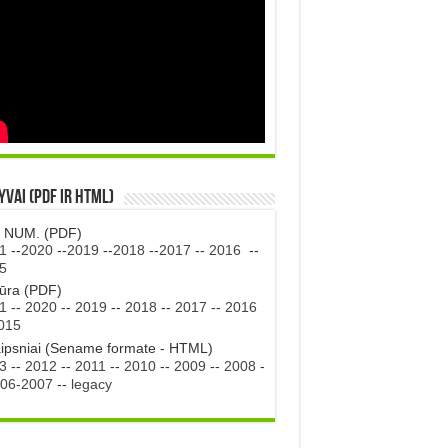
vai (PDF ir HTML)
. NUM. (PDF)
1
--
2020
--
2019
--
2018
--
2017
--
2016
--
5
tūra (PDF)
1
--
2020
--
2019
--
2018
--
2017
--
2016
015
aipsniai (Sename formate - HTML)
3
--
2012
--
2011
--
2010
--
2009
--
2008
-
06-2007
--
legacy