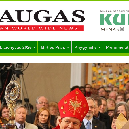
L archyvas 2026
Mirties Pran.
Knygynėlis
Prenumerat