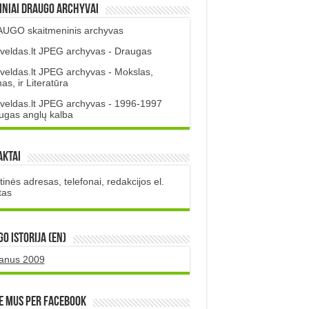
iniai DRAUGO Archyvai
UGO skaitmeninis archyvas
veldas.lt JPEG archyvas - Draugas
veldas.lt JPEG archyvas - Mokslas,
s, ir Literatūra
veldas.lt JPEG archyvas - 1996-1997
ugas anglų kalba
aktai
inės adresas, telefonai, redakcijos el.
tas
O istorija (EN)
uanus 2009
e mus per Facebook