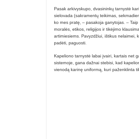
Pasak arkivyskupo, dvasininkų tarnystė kariu
sielovada (sakramentų teikimas, sekmadienio 
ko mes pratę, – pasakoja ganytojas. – Taip 
moralės, etikos, religijos ir tikėjimo klausi
artimiesiems. Pavyzdžiui, ištikus nelaimei,
padėti, paguosti.
Kapeliono tarnystė labai įvairi, kartais net
sistemoje, gana dažnai stebisi, kad kapelion
vienodą karinę uniformą, kuri paženklinta t