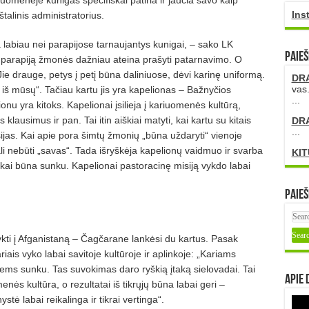
Ins
talinis administratorius.
a labiau nei parapijose tarnaujantys kunigai, – sako LK
PAIEŠ
 Į parapiją žmonės dažniau ateina prašyti patarnavimo. O
Jie drauge, petys į petį būna daliniuose, dėvi karinę uniformą.
DR
vas.
 iš mūsų“. Tačiau kartu jis yra kapelionas – Bažnyčios
...
onu yra kitoks. Kapelionai įsilieja į kariuomenės kultūrą,
ausimus ir pan. Tai itin aiškiai matyti, kai kartu su kitais
DR
...
isijas. Kai apie pora šimtų žmonių „būna uždaryti“ vienoje
li nebūti „savas“. Tada išryškėja kapelionų vaidmuo ir svarba
KIT
ti, kai būna sunku. Kapelionai pastoracinę misiją vykdo labai
Paieš
kti į Afganistaną – Čagčarane lankėsi du kartus. Pasak
iais vyko labai savitoje kultūroje ir aplinkoje: „Kariams
iems sunku. Tas suvokimas daro ryškią įtaką sielovadai. Tai
Apie 
enės kultūra, o rezultatai iš tikrųjų būna labai geri –
ė labai reikalinga ir tikrai vertinga“.