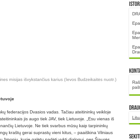
Istor
DRA
Epa
Epa
Mena
Epa
Dra
Kont
nes misijas išvykstančius karius (Ievos Budzeikaitės nuotr.)
Rašt
paš
etuvoje
DRAUG
kų federacijos Dvasios vadas. Tačiau ateitininkų veikloje
Lit
itininkais jis augo tiek JAV, tiek Lietuvoje. „Esu vienas iš
enančių Lietuvoje. Ne tiek svarbus mūsų kaip tarpininkų
tingų kraštų gerai suprastų vieni kitus, – paaiškina Vilniaus
Sekit
 žmonių, kurie galėtų padėti vykti dialogui, nes Šiaurės