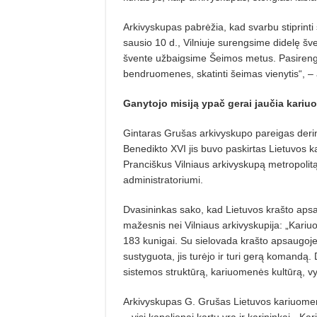
Arkivyskupas pabrėžia, kad svarbu stiprinti
sausio 10 d., Vilniuje surengsime didelę šve
švente užbaigsime Šeimos metus. Pasirengima
bendruomenes, skatinti šeimas vienytis“, – 
Ganytojo misiją ypač gerai jaučia kariu
Gintaras Grušas arkivyskupo pareigas derin
Benedikto XVI jis buvo paskirtas Lietuvos 
Pranciškus Vilniaus arkivyskupą metropolit
administratoriumi.
Dvasininkas sako, kad Lietuvos krašto aps
mažesnis nei Vilniaus arkivyskupija: „Kariu
183 kunigai. Su sielovada krašto apsaugoje t
sustyguota, jis turėjo ir turi gerą komandą
sistemos struktūrą, kariuomenės kultūrą, vy
Arkivyskupas G. Grušas Lietuvos kariuomenės
– visi kapelionai kartu yra ir karininkai. „Ka