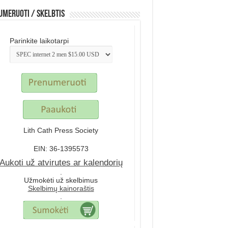
meruoti / Skelbtis
Parinkite laikotarpi
Lith Cath Press Society
EIN: 36-1395573
Aukoti už atvirutes ar kalendorių
.
Užmokėti už skelbimus
Skelbimų kainoraštis
.