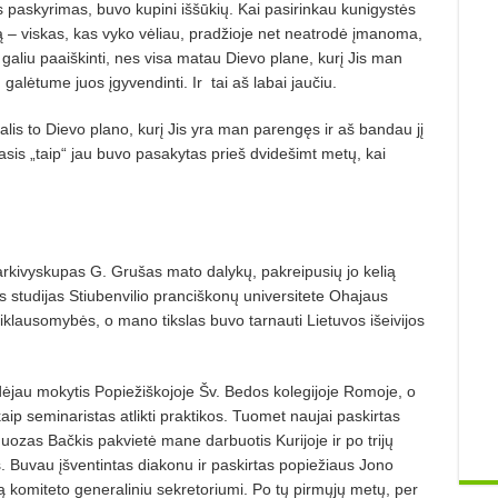
s paskyrimas, buvo kupini iššūkių. Kai pasirinkau kunigystės
ją – viskas, kas vyko vėliau, pradžioje net neatrodė įmanoma,
 galiu paaiškinti, nes visa matau Dievo plane, kurį Jis man
galėtume juos įgyvendinti. Ir tai aš labai jaučiu.
alis to Dievo plano, kurį Jis yra man parengęs ir aš bandau jį
nasis „taip“ jau buvo pasakytas prieš dvidešimt metų, kai
rkivyskupas G. Grušas mato dalykų, pakreipusių jo kelią
s studijas Stiubenvilio pranciškonų universitete Ohajaus
riklausomybės, o mano tikslas buvo tarnauti Lietuvos išeivijos
dėjau mokytis Popiežiškojoje Šv. Bedos kolegijoje Romoje, o
ip seminaristas atlikti praktikos. Tuomet naujai paskirtas
uozas Bačkis pakvietė mane darbuotis Kurijoje ir po trijų
. Buvau įšventintas diakonu ir paskirtas popiežiaus Jono
vą komiteto generaliniu sekretoriumi. Po tų pirmųjų metų, per