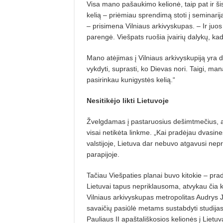
Visa mano pašaukimo kelionė, taip pat ir ši
kelią – priėmiau sprendimą stoti į seminari
– prisimena Vilniaus arkivyskupas. – Ir juos
parengė. Viešpats ruošia įvairių dalykų, kad 
Mano atėjimas į Vilniaus arkivyskupiją yra d
vykdyti, suprasti, ko Dievas nori. Taigi, ma
pasirinkau kunigystės kelią.“
Nesitikėjo likti Lietuvoje
Žvelgdamas į pastaruosius dešimtmečius, a
visai netikėta linkme. „Kai pradėjau dvasine
valstijoje, Lietuva dar nebuvo atgavusi nep
parapijoje.
Tačiau Viešpaties planai buvo kitokie – pra
Lietuvai tapus nepriklausoma, atvykau čia ka
Vilniaus arkivyskupas metropolitas Audrys J
savaičių pasiūlė metams sustabdyti studijas
Pauliaus II apaštališkosios kelionės į Lietu