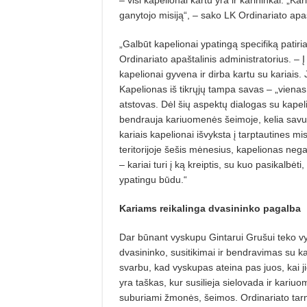
ganytojo misiją“, – sako LK Ordinariato apaš
„Galbūt kapelionai ypatingą specifiką patiri
Ordinariato apaštalinis administratorius. –
kapelionai gyvena ir dirba kartu su kariais. 
Kapelionas iš tikrųjų tampa savas – „vienas
atstovas. Dėl šių aspektų dialogas su kapeli
bendrauja kariuomenės šeimoje, kelia savus kl
kariais kapelionai išvyksta į tarptautines m
teritorijoje šešis mėnesius, kapelionas nega
– kariai turi į ką kreiptis, su kuo pasikalbė
ypatingu būdu.“
Kariams reikalinga dvasininko pagalba
Dar būnant vyskupu Gintarui Grušui teko vy
dvasininko, susitikimai ir bendravimas su kar
svarbu, kad vyskupas ateina pas juos, kai j
yra taškas, kur susilieja sielovada ir kariuom
suburiami žmonės, šeimos. Ordinariato tarnyst