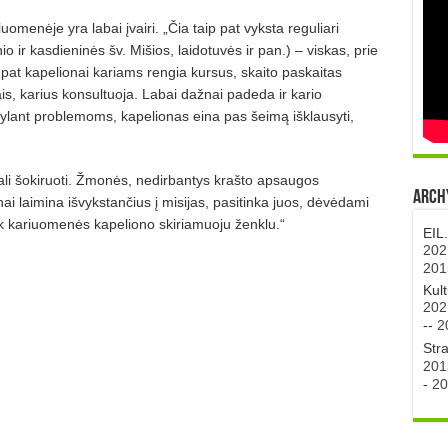
omenėje yra labai įvairi. „Čia taip pat vyksta reguliari
ir kasdieninės šv. Mišios, laidotuvės ir pan.) – viskas, prie
pat kapelionai kariams rengia kursus, skaito paskaitas
mais, karius konsultuoja. Labai dažnai padeda ir kario
 kylant problemoms, kapelionas eina pas šeimą išklausyti,
 gali šokiruoti. Žmonės, nedirbantys krašto apsaugos
Archy
ai laimina išvykstančius į misijas, pasitinka juos, dėvėdami
ik kariuomenės kapeliono skiriamuoju ženklu.“
EIL
202
201
Kul
202
--
2
Str
201
-
20