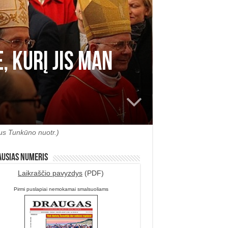
, kurį Jis man
us Tunkūno nuotr.)
ausias numeris
Laikraščio pavyzdys
(PDF)
Pirmi puslapiai nemokamai smalsuoliams