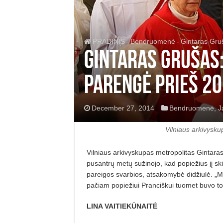
PRADINIS
-
Bendruomenė
-
Gintaras Gruš
Gintaras Grušas: 
parengė prieš 2
December 27, 2014
Bendruomenė
,
J
Vilniaus arkivysk
Vilniaus arkivyskupas metropolitas Gintaras
pusantrų metų sužinojo, kad popiežius jį ski
pareigos svarbios, atsakomybė didžiulė. „Ma
pačiam popiežiui Pranciškui tuomet buvo tok
LINA VAITIEKŪNAITĖ