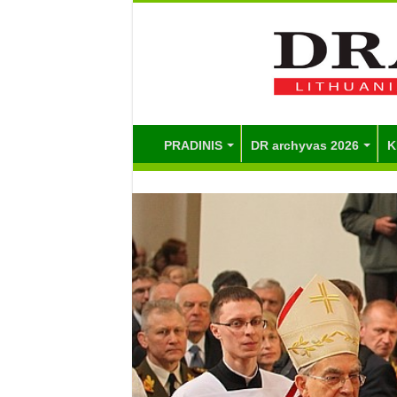
PRADINIS
DR archyvas 2026
K