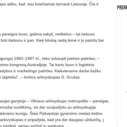
tapo aišku, kad esu kviečiamas tarnauti Lietuvoje. Čia ir
Prenu
 pareigos buvo, galima sakyti, netikėtos – tai nebuvo
būti klebonu ir pan. Kiek kitokią raidą lėmė ir jo patirtis bei
ąjungai 1983–1987 m., teko sukaupti įvairios patirties, –
nimo kongresą Australijoje. Tai kartu buvo ir logistinis
dybos ir marketingo patirties. Kiekviename darbe kažko
ipteliui“, – tvirtina arkivyskupas G. Grušas.
aujas ganytojo – Vilniaus arkivyskupo metropolito – pareigas.
mažai susitikimų, vis dar susipažįstu su arkivyskupija.
kiekvienu kunigu. Šiais Pašvęstojo gyvenimo metais ketinu
arkivyskupas ir pripažįsta, kad yra dar daugiau užduočių, į
 įsigilinti, geriau pažinti jų savitumą.