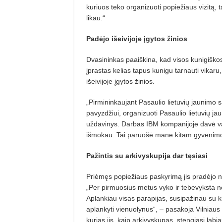
kuriuos teko organizuoti popiežiaus vizitą, 
likau.“
Padėjo išeivijoje įgytos žinios
Dvasininkas paaiškina, kad visos kunigiškos
įprastas kelias tapus kunigu tarnauti vikaru, 
išeivijoje įgytos žinios.
„Pirmininkaujant Pasaulio lietuvių jaunimo s
pavyzdžiui, organizuoti Pasaulio lietuvių jau
uždavinys. Darbas IBM kompanijoje davė va
išmokau. Tai paruošė mane kitam gyvenimo la
Pažintis su arkivyskupija dar tęsiasi
Priėmęs popiežiaus paskyrimą jis pradėjo n
„Per pirmuosius metus vyko ir tebevyksta ne
Aplankiau visas parapijas, susipažinau su 
aplankyti vienuolynus“, – pasakoja Vilniaus 
kurias jis, kaip arkivyskupas, stengiasi labiau