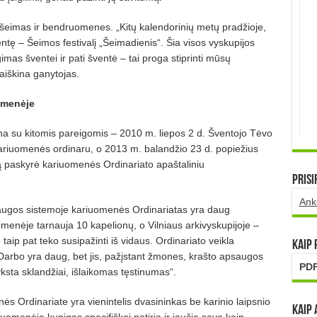
 šeimas ir bendruomenes. „Kitų kalendorinių metų pradžioje,
ntę – Šeimos festivalį „Šeimadienis“. Šia visos vyskupijos
s šventei ir pati šventė – tai proga stiprinti mūsų
aiškina ganytojas.
omenėje
a su kitomis pareigomis – 2010 m. liepos 2 d. Šventojo Tėvo
kariuomenės ordinaru, o 2013 m. balandžio 23 d. popiežius
ą paskyrė kariuomenės Ordinariato apaštaliniu
Prisi
Ank
augos sistemoje kariuomenės Ordinariatas yra daug
omenėje tarnauja 10 kapelionų, o Vilniaus arkivyskupijoje –
aip pat teko susipažinti iš vidaus. Ordinariato veikla
Kaip
. Darbo yra daug, bet jis, pažįstant žmones, krašto apsaugos
PDF
ksta sklandžiai, išlaikomas tęstinumas“.
 Ordinariate yra vienintelis dvasininkas be karinio laipsnio
Kaip 
riuomenėje kunigas specifiškai patiria ir jaučia savo kaip