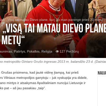
as: „Visą tai matau Dievo plane, kurį Jis man parengė prieš 20 metų“
„Visą tai matau Dievo plane
0 metų“
aunimas
,
Patirtys
,
Pokalbis
,
Religija
127 Peržiūrų
upo metropolito Gintaro Grušo ingresas 2013 m. balandžio 23 d. (Dainia
 Grušas prisimena, kad jautė vidinę įtampą, kai prieš
Nauj
rs Vilniaus metropolijos ganytoju – juk vyskupija yra didelė,
no mintys ir atsakymas Apaštaliniam nuncijui Lietuvoje ir
s pat – aš jau pasakiau „taip“.