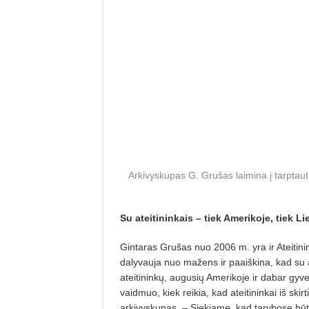
Arkivyskupas G. Grušas laimina į tarptauti
Su ateitininkais – tiek Amerikoje, tiek Li
Gintaras Grušas nuo 2006 m. yra ir Ateitinin
dalyvauja nuo mažens ir paaiškina, kad su ate
ateitininkų, augusių Amerikoje ir dabar gyv
vaidmuo, kiek reikia, kad ateitininkai iš skir
arkivyskupas. – Siekiame, kad tarybose būtų