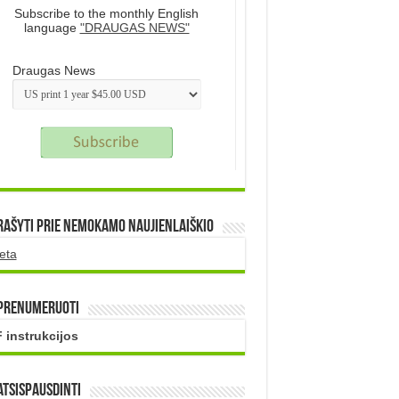
Subscribe to the monthly English
language
"DRAUGAS NEWS"
Draugas News
rašyti prie nemokamo naujienlaiškio
eta
 prenumeruoti
 instrukcijos
atsispausdinti