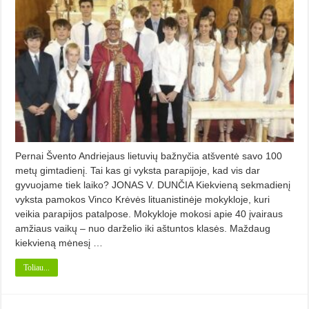
Pernai Švento Andriejaus lietuvių bažnyčia atšventė savo 100
metų gimtadienį. Tai kas gi vyksta parapijoje, kad vis dar
gyvuojame tiek laiko? JONAS V. DUNČIA Kiekvieną sekmadienį
vyksta pamokos Vinco Krėvės lituanistinėje mokykloje, kuri
veikia parapijos patalpose. Mokykloje mokosi apie 40 įvairaus
amžiaus vaikų – nuo darželio iki aštuntos klasės. Maždaug
kiekvieną mėnesį …
Toliau...