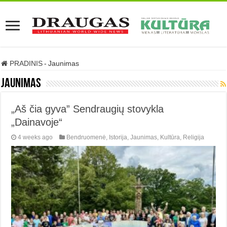
PRADINIS
-
Jaunimas
Jaunimas
„Aš čia gyva” Sendraugių stovykla
„Dainavoje“
4 weeks ago
Bendruomenė
,
Istorija
,
Jaunimas
,
Kultūra
,
Religija