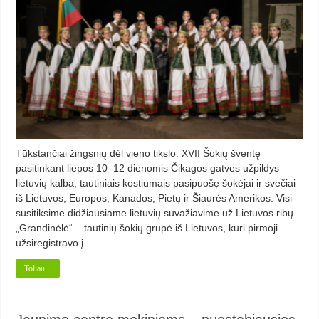
Tūkstančiai žingsnių dėl vieno tikslo: XVII Šokių šventę
pasitinkant liepos 10–12 dienomis Čikagos gatves užpildys
lietuvių kalba, tautiniais kostiumais pasipuošę šokėjai ir svečiai
iš Lietuvos, Europos, Kanados, Pietų ir Šiaurės Amerikos. Visi
susitiksime didžiausiame lietuvių suvažiavime už Lietuvos ribų.
„Grandinėlė“ – tautinių šokių grupė iš Lietuvos, kuri pirmoji
užsiregistravo į …
Toliau...