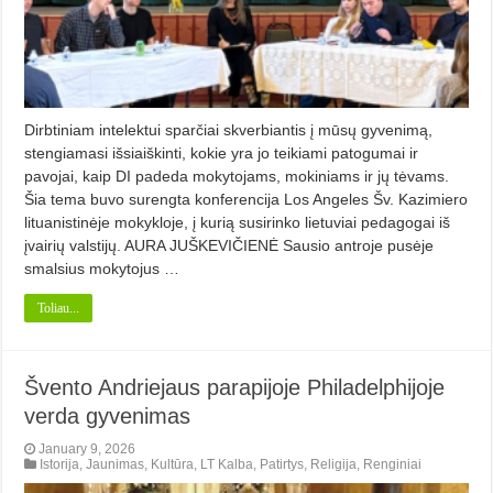
Dirbtiniam intelektui sparčiai skverbiantis į mūsų gyvenimą,
stengiamasi išsiaiškinti, kokie yra jo teikiami patogumai ir
pavojai, kaip DI padeda mokytojams, mokiniams ir jų tėvams.
Šia tema buvo surengta konferencija Los Angeles Šv. Kazimiero
lituanistinėje mokykloje, į kurią susirinko lietuviai pedagogai iš
įvairių valstijų. AURA JUŠKEVIČIENĖ Sausio antroje pusėje
smalsius mokytojus …
Toliau...
Švento Andriejaus parapijoje Philadelphijoje
verda gyvenimas
January 9, 2026
Istorija
,
Jaunimas
,
Kultūra
,
LT Kalba
,
Patirtys
,
Religija
,
Renginiai