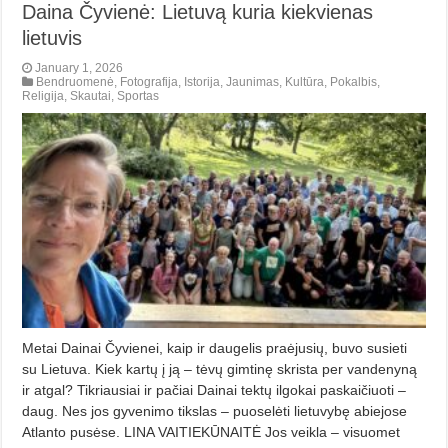
Daina Čyvienė: Lietuvą kuria kiekvienas
lietuvis
January 1, 2026
Bendruomenė
,
Fotografija
,
Istorija
,
Jaunimas
,
Kultūra
,
Pokalbis
,
Religija
,
Skautai
,
Sportas
Metai Dainai Čyvienei, kaip ir daugelis praėjusių, buvo susieti
su Lietuva. Kiek kartų į ją – tėvų gimtinę skrista per vandenyną
ir atgal? Tikriausiai ir pačiai Dainai tektų ilgokai paskaičiuoti –
daug. Nes jos gyvenimo tikslas – puoselėti lietuvybę abiejose
Atlanto pusėse. LINA VAITIEKŪNAITĖ Jos veikla – visuomet