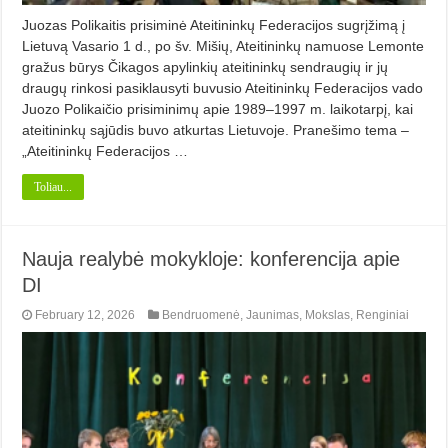
Juozas Polikaitis prisiminė Ateitininkų Federacijos sugrįžimą į
Lietuvą Vasario 1 d., po šv. Mišių, Ateitininkų namuose Lemonte
gražus būrys Čikagos apylinkių ateitininkų sendraugių ir jų
draugų rinkosi pasiklausyti buvusio Ateitininkų Federacijos vado
Juozo Polikaičio prisiminimų apie 1989–1997 m. laikotarpį, kai
ateitininkų sąjūdis buvo atkurtas Lietuvoje. Pranešimo tema –
„Ateitininkų Federacijos …
Toliau...
Nauja realybė mokykloje: konferencija apie
DI
February 12, 2026
Bendruomenė
,
Jaunimas
,
Mokslas
,
Renginiai