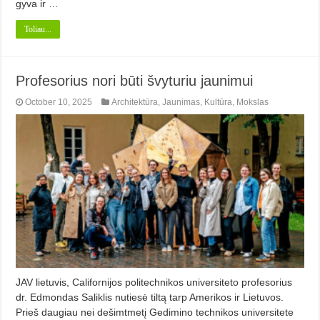
gyva ir …
Toliau...
Profesorius nori būti švyturiu jaunimui
October 10, 2025
Architektūra
,
Jaunimas
,
Kultūra
,
Mokslas
JAV lietuvis, Californijos politechnikos universiteto profesorius
dr. Edmondas Saliklis nutiesė tiltą tarp Amerikos ir Lietuvos.
Prieš daugiau nei dešimtmetį Gedimino technikos universitete