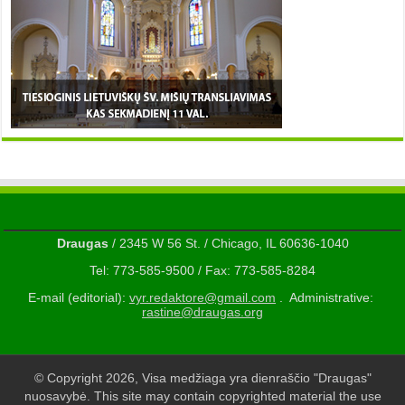
Draugas
/ 2345 W 56 St. / Chicago, IL 60636-1040
Tel: 773-585-9500 / Fax: 773-585-8284
E-mail (editorial):
vyr.redaktore@gmail.com
. Administrative:
rastine@draugas.org
© Copyright 2026, Visa medžiaga yra dienraščio "Draugas"
nuosavybė. This site may contain copyrighted material the use