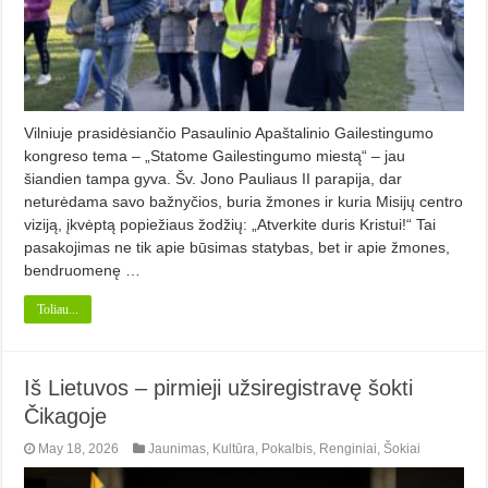
Vilniuje prasidėsiančio Pasaulinio Apaštalinio Gailestingumo
kongreso tema – „Statome Gailestingumo miestą“ – jau
šiandien tampa gyva. Šv. Jono Pauliaus II parapija, dar
neturėdama savo bažnyčios, buria žmones ir kuria Misijų centro
viziją, įkvėptą popiežiaus žodžių: „Atverkite duris Kristui!“ Tai
pasakojimas ne tik apie būsimas statybas, bet ir apie žmones,
bendruomenę …
Toliau...
Iš Lietuvos – pirmieji užsiregistravę šokti
Čikagoje
May 18, 2026
Jaunimas
,
Kultūra
,
Pokalbis
,
Renginiai
,
Šokiai