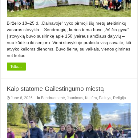
Birželio 18–25 d. „Dainavoje“ vyko pirmoji šių metų ateitininkų
vasaros stovykla – Sendraugių, kurios tema buvo „Aš čia gyva“.
Į stovyklą buvo susirinkę apie 150 įvairaus amžiaus dalyvių –
nuo kūdikių iki senjorų. Vieni stovykloje praleido visą savaitę, kiti
atvyko kelioms dienoms. Buvo šeimų su vaikais, vienos giminės
net kelios …
Toliau...
Kaip statome Gailestingumo miestą
June 6, 2026
Bendruomenė
,
Jaunimas
,
Kultūra
,
Patirtys
,
Religija