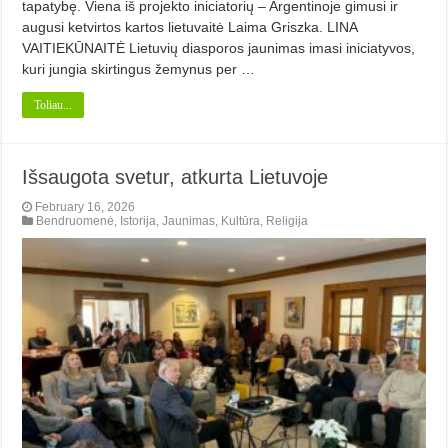
tapatybę. Viena iš projekto iniciatorių – Argentinoje gimusi ir
augusi ketvirtos kartos lietuvaitė Laima Griszka. LINA
VAITIEKŪNAITĖ Lietuvių diasporos jaunimas imasi iniciatyvos,
kuri jungia skirtingus žemynus per …
Toliau...
Išsaugota svetur, atkurta Lietuvoje
February 16, 2026
Bendruomenė
,
Istorija
,
Jaunimas
,
Kultūra
,
Religija