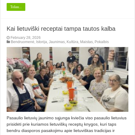
Toliau...
Kai lietuviški receptai tampa tautos kalba
February 28, 2026
Bendruomenė
,
Istorija
,
Jaunimas
,
Kultūra
,
Maistas
,
Pokalbis
Pasaulio lietuvių jaunimo sąjunga kviečia viso pasaulio lietuvius
prisidėti prie kuriamos lietuviškų receptų knygos, kuri taps
bendru diasporos pasakojimu apie lietuviškas tradicijas ir