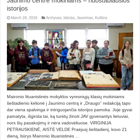
Jaunimo centre mokiniams – nuostabiausios
istorijos
March 28, 2026
Archyvas
,
Istorija
,
Jaunimas
,
Kultūra
Maironio lituanistinės mokyklos vyresniųjų klasių mokiniams
šeštadienio kelionė į Jaunimo centrą ir „Draugo“ redakciją tapo
dar viena spalvinga ir intriguojančia istorijos pamoka. Joje gyvai
pamatyta, išgirsta tai, ką turėtų žinoti JAV gyvenantys lietuviai,
nors šių pasakojimų ir nėra vadovėliuose. VIRGINIJA
PETRAUSKIENĖ, AISTĖ VELDE Praėjusį šeštadienį, kovo 21
dieną, būrys Maironio lituanistinės …