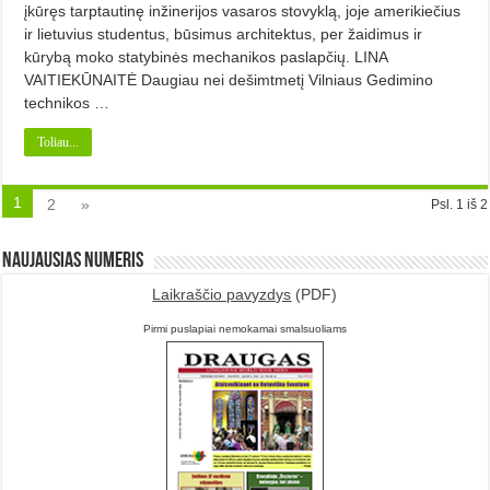
įkūręs tarptautinę inžinerijos vasaros stovyklą, joje amerikiečius
ir lietuvius studentus, būsimus architektus, per žaidimus ir
kūrybą moko statybinės mechanikos paslapčių. LINA
VAITIEKŪNAITĖ Daugiau nei dešimtmetį Vilniaus Gedimino
technikos …
Toliau...
1
2
»
Psl. 1 iš 2
Naujausias numeris
Laikraščio pavyzdys
(PDF)
Pirmi puslapiai nemokamai smalsuoliams