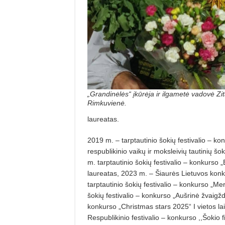
„Grandinėlės“ įkūrėja ir ilgametė vadovė Zi
Rimkuvienė.
laureatas.
2019 m. – tarptautinio šokių festivalio – ko
respublikinio vaikų ir moksleivių tautinių š
m. tarptautinio šokių festivalio – konkurso „
laureatas, 2023 m. – Šiaurės Lietuvos konkur
tarptautinio šokių festivalio – konkurso „Me
šokių festivalio – konkurso „Aušrinė žvaigždė
konkurso „Christmas stars 2025“ I vietos la
Respublikinio festivalio – konkurso ,,Šokio f