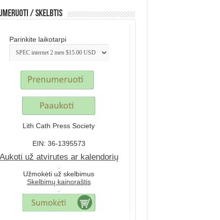
meruoti / Skelbtis
Parinkite laikotarpi
Lith Cath Press Society
EIN: 36-1395573
Aukoti už atvirutes ar kalendorių
.
Užmokėti už skelbimus
Skelbimų kainoraštis
.