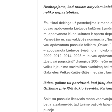
Neabejojame, kad tokiam aktyviam kole
neliko nepastebėtas.
Esu tikrai dėkinga už pastebėjimą ir mano d
buvau apdovanota Lietuvos kultūros žymūno
m. apdovanota Kūno kultūros ir sporto dep
Panevėžio m. savivaldybės nominacija „Nusi
vau apdovanota pasaulio folkloro „Oskaru“ 
– apdovanota Lietuvos švietimo ir mokslo m
2009, 2012, 2014, 2025 m. buvau apdovanota
„Lietuvai pagražinti“ draugijos 100-mečio m
vaikų ir jaunimo saviraiškos skatinimą bei
Gabrielės Petkevičaitės-Bitės medaliu „Tarn
Išties, galime tik patvirtinti, kad jūsų d
Grįžkime prie XVII šokių šventės. Ką jum
Šokti su pasaulio lietuviais mano vadovauj
bet ir atsakomybė, tad turime pašokti labai g
pusėje…