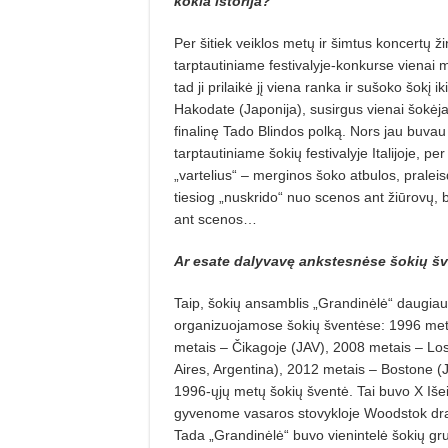
kokia istorija?
Per šitiek veiklos metų ir šimtus koncertų ž
tarptautiniame festivalyje-konkurse vienai me
tad ji prilaikė jį viena ranka ir sušoko šokį
Hakodate (Japonija), susirgus vienai šokėja
finalinę Tado Blindos polką. Nors jau buv
tarptautiniame šokių festivalyje Italijoje, pe
„vartelius“ – merginos šoko atbulos, praleis
tiesiog „nuskrido“ nuo scenos ant žiūrovų, b
ant scenos…
Ar esate dalyvavę ankstesnėse šokių šve
Taip, šokių ansamblis „Grandinėlė“ daugiausi
organizuojamose šokių šventėse: 1996 meta
metais – Čikagoje (JAV), 2008 metais – Los
Aires, Argentina), 2012 metais – Bostone (J
1996-ųjų metų šokių šventė. Tai buvo X Iše
gyvenome vasaros stovykloje Woodstok drau
Tada „Grandinėlė“ buvo vienintelė šokių gr