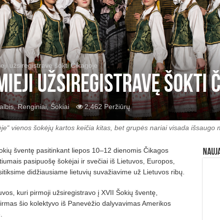
eji užsiregistravę šokti Čikagoje
mieji užsiregistravę šokti 
albis
,
Renginiai
,
Šokiai
2,462 Peržiūrų
je“ vienos šokėjų kartos keičia kitas, bet grupės nariai visada išsaugo m
 Šokių šventę pasitinkant liepos 10–12 dienomis Čikagos
Nauj
stiumais pasipuošę šokėjai ir svečiai iš Lietuvos, Europos,
sitiksime didžiausiame lietuvių suvažiavime už Lietuvos ribų.
uvos, kuri pirmoji užsiregistravo į XVII Šokių šventę,
 pirmas šio kolektyvo iš Panevėžio dalyvavimas Amerikos
.