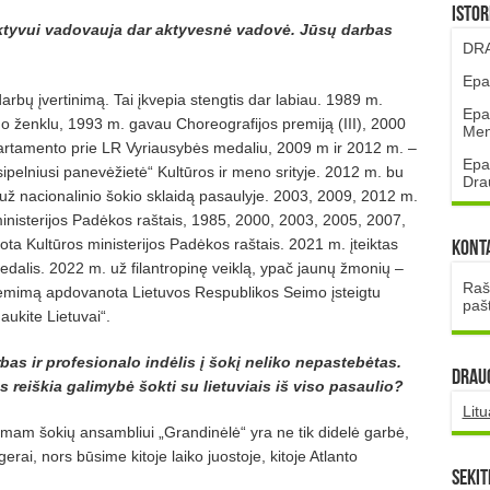
Istor
ktyvui vadovauja dar aktyvesnė vadovė. Jūsų darbas
DRA
Epa
arbų įvertinimą. Tai įkvepia stengtis dar labiau. 1989 m.
Epa
 ženklu, 1993 m. gavau Choreografijos premiją (III), 2000
Mena
artamento prie LR Vyriausybės medaliu, 2009 m ir 2012 m. –
Epa
pelniusi panevėžietė“ Kultūros ir meno srityje. 2012 m. bu
Dra
už nacionalinio šokio sklaidą pasaulyje. 2003, 2009, 2012 m.
inisterijos Padėkos raštais, 1985, 2000, 2003, 2005, 2007,
 Kultūros ministerijos Padėkos raštais. 2021 m. įteiktas
Kont
edalis. 2022 m. už filantropinę veiklą, ypač jaunų žmonių –
Rašt
 rėmimą apdovanota Lietuvos Respublikos Seimo įsteigtu
paš
aukite Lietuvai“.
arbas ir profesionalo indėlis į šokį neliko nepastebėtas.
DRAUG
s reiškia galimybė šokti su lietuviais iš viso pasaulio?
Lit
amam šokių ansambliui „Grandinėlė“ yra ne tik didelė garbė,
erai, nors būsime kitoje laiko juostoje, kitoje Atlanto
Sekit