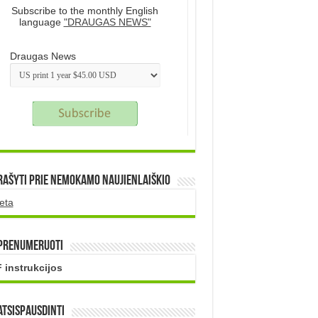
Subscribe to the monthly English
language
"DRAUGAS NEWS"
Draugas News
rašyti prie nemokamo naujienlaiškio
eta
 prenumeruoti
 instrukcijos
atsispausdinti