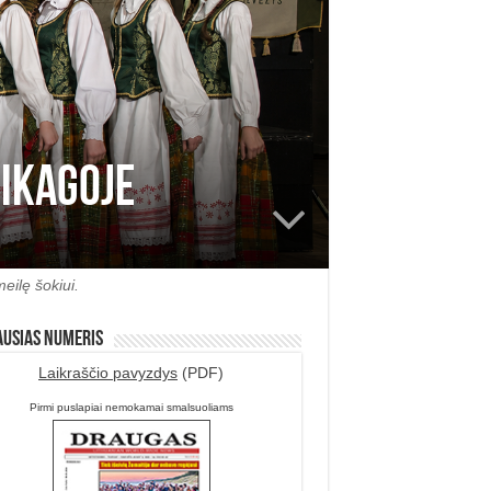
Čikagoje
eilę šokiui.
ausias numeris
Laikraščio pavyzdys
(PDF)
Pirmi puslapiai nemokamai smalsuoliams