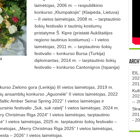
laimėtojas, 2006 m. – respublikinio
konkurso „Klumpakojis“ (Klaipėda, Lietuva)
– II vietos laimėtojas, 2008 m. – tarptautinio
šokių festivalio ir tautinių kostiumų
pristatyme Š. Kipre (pristatė Aukštaitijos
regiono tautinius kostiumus) – I vietos
laimėtojas, 2011 m. – tarptautinio šokių
festivalio – konkurso Bursa (Turkija)
ta
diplomantas, 2014 m. – tarptautinio šokių
Archy
festivalio – konkurso Cantonigros (Ispanija)
EIL
202
201
nkurso Zielono gora (Lenkija) III vietos laimėtojas, 2019 m.
Kul
okių ansamblių konkurso „Aguonėlė“ II vietos laimėtojas, 2022
202
Baltic Amber Seinai Spring 2022“ I vietos laimėtojas ir
--
2
sinio festivalio „Suk, suk ratelį“ I vietos laimėtojas, 2024 m.
Str
201
rry Christmas Riga 2024“ I vietos laimėtojas, tarptautinio
-
20
“ I vietos laimėtojas, 2025 m. tarptautinio šokių festivalio –
imėtojas, „Merry Christmas Riga 2025“ I vietos laimėtojas,
iesta – 2026“ I vietos laimėtojas.