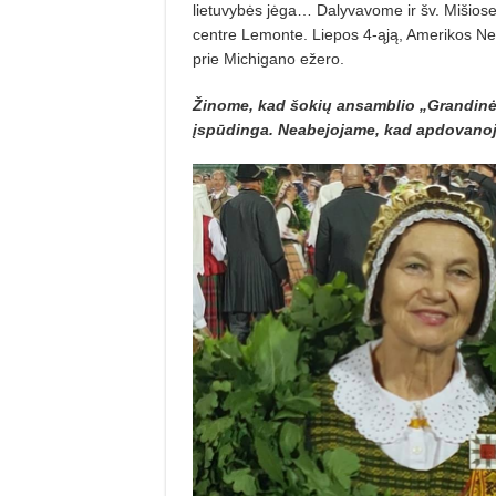
lietuvybės jėga… Dalyvavome ir šv. Mišiose
centre Lemonte. Liepos 4-ąją, Amerikos Ne
prie Michigano ežero.
Žinome, kad šokių ansamblio „Grandinėlė
įspūdinga. Neabejojame, kad apdovanojim