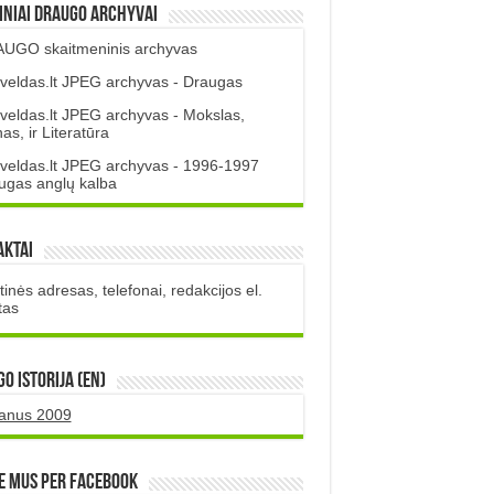
iniai DRAUGO Archyvai
UGO skaitmeninis archyvas
veldas.lt JPEG archyvas - Draugas
veldas.lt JPEG archyvas - Mokslas,
s, ir Literatūra
veldas.lt JPEG archyvas - 1996-1997
ugas anglų kalba
aktai
inės adresas, telefonai, redakcijos el.
tas
O istorija (EN)
uanus 2009
e mus per Facebook