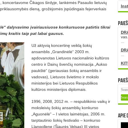
, koncertavome Čikagos širdyje, lankėmės Pasaulio lietuvių
Ins
priklausomybės dieną, grožėjomės įspūdingais fejerverkais
PAIEŠ
“ dalyvavimo įvairiausiuose konkursuose patirtis tikrai
DR
ų kraitis taip pat labai gausus.
vas.
...
Už aktyvią koncertinę veiklą šokių
DR
ansamblis „Grandinėlė“ 2003 m.
...
apdovanotas Lietuvos nacionalinio kultūros
KIT
centro ir Dainų švenčių nominacija „Aukso
paukštė“ (geriausias šokių ansamblis ir
vadovas), Lietuvos švietimo ir mokslo
Paieš
ministerijos bei Lietuvos Respublikos
kultūros ministerijos diplomais.
1996, 2008, 2012 m. – respublikinio vaikų ir
moksleivių šokių ansamblių konkurso
„Aguonėlė“ – I vietos laimėtojas, 2006 m.
Apie 
tarptautinio šokių festivalio – konkurso
Llangollene (Šiaurės Velsas) III vietos