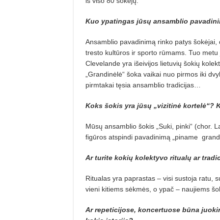
iš viso 80 šokėjų.
Kuo ypatingas jūsų ansamblio pavadinim
Ansamblio pavadinimą rinko patys šokėjai, 
tresto kultūros ir sporto rūmams. Tuo metu 
Clevelande yra išeivijos lietuvių šokių kole
„Grandinėlė“ šoka vaikai nuo pirmos iki dvyl
pirmtakai tęsia ansamblio tradicijas…
Koks šokis yra jūsų „vizitinė kortelė“? 
Mūsų ansamblio šokis „Suki, pinki“ (chor. Lai
figūros atspindi pavadinimą „piname grandi
Ar turite kokių kolektyvo ritualų ar trad
Ritualas yra paprastas – visi sustoja ratu, 
vieni kitiems sėkmės, o ypač – naujiems šo
Ar repeticijose, koncertuose būna juokin