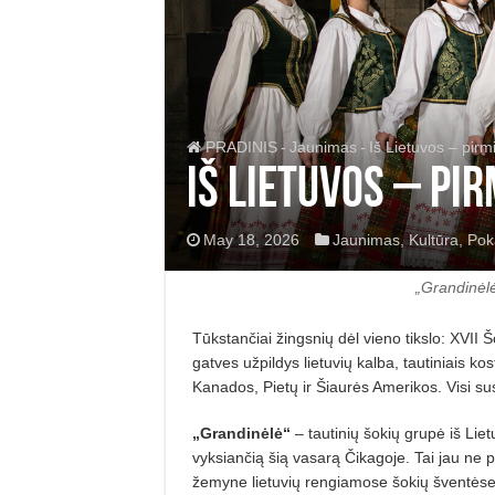
PRADINIS
-
Jaunimas
-
Iš Lietuvos – pirmi
Iš Lietuvos – pir
May 18, 2026
Jaunimas
,
Kultūra
,
Pok
„Grandinėlė
Tūkstančiai žingsnių dėl vieno tikslo: XVII
gatves užpildys lietuvių kalba, tautiniais ko
Kanados, Pietų ir Šiaurės Amerikos. Visi su
„Grandinėlė“
– tautinių šokių grupė iš Liet
vyksiančią šią vasarą Čikagoje. Tai jau ne
žemyne lietuvių rengiamose šokių šventėse