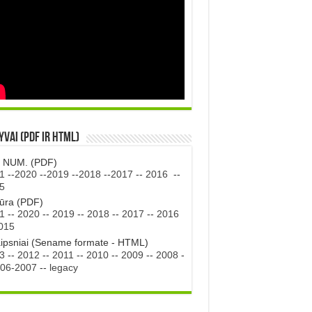
vai (PDF ir HTML)
. NUM. (PDF)
1
--
2020
--
2019
--
2018
--
2017
--
2016
--
5
tūra (PDF)
1
--
2020
--
2019
--
2018
--
2017
--
2016
015
aipsniai (Sename formate - HTML)
3
--
2012
--
2011
--
2010
--
2009
--
2008
-
06-2007
--
legacy