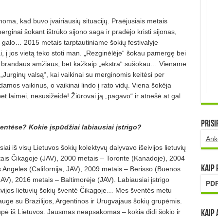
inoma, kad buvo įvairiausių situacijų. Praėjusiais metais
rginai šokant ištrūko sijono saga ir pradėjo kristi sijonas,
 iki galo… 2015 metais tarptautiniame šokių festivalyje
i, į jos vietą teko stoti man. „Rezginėlėje“ šokau pamergę bei
au brandaus amžiaus, bet kažkaip „ekstra“ sušokau… Viename
r „Jurginų valsą“, kai vaikinai su merginomis keitėsi per
damos vaikinus, o vaikinai lindo į rato vidų. Viena šokėja
et laimei, nesusižeidė! Žiūrovai ją „pagavo“ ir atnešė at gal
Prisi
ntėse? Kokie įspūdžiai labiausiai įstrigo?
Ank
ai iš visų Lietuvos šokių kolektyvų dalyvavo išeivijos lietuvių
is Čikagoje (JAV), 2000 metais – Toronte (Kanadoje), 2004
Kaip
 Angeles (Californija, JAV), 2009 metais – Berisso (Buenos
AV), 2016 metais – Baltimorėje (JAV). Labiausiai įstrigo
PDF
ivijos lietuvių šokių šventė Čikagoje… Mes šventės metu
ge su Brazilijos, Argentinos ir Urugvajaus šokių grupėmis.
upė iš Lietuvos. Jausmas neapsakomas – kokia didi šokio ir
Kaip 