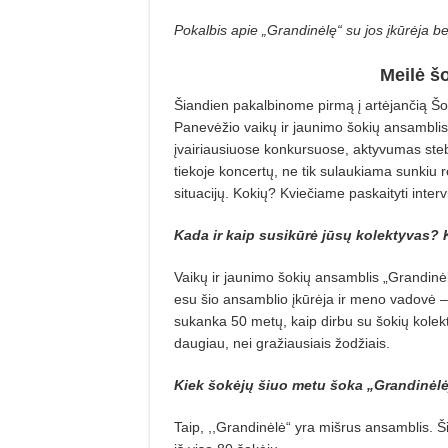
Pokalbis apie „Grandinėlę“ su jos įkūrėja 
Meilė šo
Šiandien pakalbinome pirmą į artėjančią Šok
Panevėžio vaikų ir jaunimo šokių ansamblis 
įvairiausiuose konkursuose, aktyvumas stebi
tiekoje koncertų, ne tik sulaukiama sunkiu re
situacijų. Kokių? Kviečiame paskaityti interv
Kada ir kaip susikūrė jūsų kolektyvas?
Vaikų ir jaunimo šokių ansamblis „Grandinė
esu šio ansamblio įkūrėja ir meno vadovė – 
sukanka 50 metų, kaip dirbu su šokių kolekt
daugiau, nei gražiausiais žodžiais.
Kiek šokėjų šiuo metu šoka „Grandinėlė
Taip, ,,Grandinėlė“ yra mišrus ansamblis. 