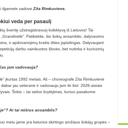
bei ilgamete vadove
Zita Rimkuviene.
kiui veda per pasaulį
ių šventę užsiregistravusį kolektyvą iš Lietuvos! Tai
„Grandinėlė“. Patikėkite, šio šokių ansamblio, dalyvavimo
na, o apdovanojimų kraitis išties įspūdingas. Dalyvaujant
peticijų darbu vainikuotos šlovės, bet nutinka ir kuriozinių
iu.
 Kas jam vadovauja?
lė“ įkurtas 1992 metais. Aš – choreografė Zita Rimkuvienė
dabar jau veteranė ir vadovauju jam iki šiol. 2026-aisiais
yvais. Šokis – tai sielos švytėjimas, kuriuo pasakome
je“? Ar tai mišrus ansamblis?
Šiuo metu jame yra keturios skirtingo amžiaus šokėjų grupės –