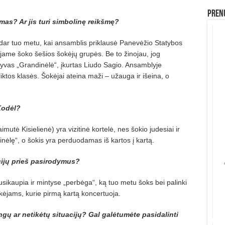
Prenu
as? Ar jis turi simbolinę reikšmę?
dar tuo metu, kai ansamblis priklausė Panevėžio Statybos
jame šoko šešios šokėjų grupės. Be to žinojau, jog
ktyvas „Grandinėlė“, įkurtas Liudo Sagio. Ansamblyje
iktos klasės. Šokėjai ateina maži – užauga ir išeina, o
Kodėl?
mutė Kisielienė) yra vizitinė kortelė, nes šokio judesiai ir
nėlę“, o šokis yra perduodamas iš kartos į kartą.
icijų prieš pasirodymus?
susikaupia ir mintyse „perbėga“, ką tuo metu šoks bei palinki
kėjams, kurie pirmą kartą koncertuoja.
gų ar netikėtų situacijų? Gal galėtumėte pasidalinti