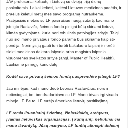
JAV profesoriai keliautų į Lietuvą su dviejų-trijų dienų
paskaitomis. Laikai keitėsi, keitėsi Lietuvos medicinos padėtis, ir
praėjus keletui metų mes savo programą nutraukėme.
Praėjusiais metais su LF pasirašiau naują sutartį, kad mano
įsteigto Ras­lavičių šeimos fondo pinigai būtų ski­riami lietuvių
kilmės gydytojams, ku­rie nori tobulintis patologijos srity­je. Taigi
nuo šiol mano privataus fondo parama bus skiriama kaip sti­
pendija. Norintys ją gauti turi turėti bakalauro laipsnį ir norėti
siekti me­dicinos daktaro laipsnio arba magis­tro laipsnio
visuomenės sveikatos sri­tyje (angl. Master of Public Health).
Laukiame pirmųjų kandidatų.
Kodėl savo privatų šeimos fondą nusprendėte įsteigti LF?
Jau minėjau, kad mano dėdė Leonas Raslavičius, nors ir
netiesiogiai, bet bendradarbiavo su LF. Mano tėvas irgi visada
minėjo LF. Be to, LF turėjo Amerikos lietuvių pasitikėji­mą.
LF remia lituanistinį švietimą, žiniasklaidą, archyvus,
įvairias lie­tuviškas organizacijas. Į kurią sritį, nebūtinai čia
mano išvar­dy­tą, Jūsų manymu, LF turėtų at­kreipti didesnį