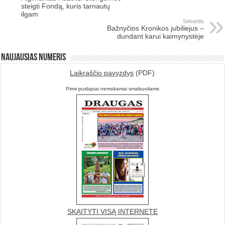
steigti Fondą, kuris tarnautų
ilgam
Sekantis
Bažnyčios Kronikos jubiliejus –
dundant karui kaimynystėje
Naujausias numeris
Laikraščio pavyzdys
(PDF)
Pirmi puslapiai nemokamai smalsuoliams
SKAITYTI VISĄ INTERNETE