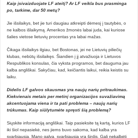
Kaip įsivaizduojate LF ateitį? Ar LF veikla bus prasminga
po, tarkime, dar 50 metų?
Jie išsilaikys, bet jie turi daugiau atkreipti dėmesį į tautybės, o
ne kalbos išlaikymą. Amerikos žmonės la­bai juda, kai kuriose
šalies vietose lietuvių procentas yra labai mažas.
Čikaga išsilaikys ilgiau, bet Bosto­nas, jei ne Lietuvių piliečių
klubas, nebūtų išsilaikęs. Šiandien į jį atvažiuoja ir Lietuvos
Respublikos konsu­las, čia vyksta programos, bet dauguma jau
kalba angliškai. Sakyčiau, kad, keičiantis laikui, reikia keistis su
laiku.
Didelis LF galvos skausmas yra naujų narių pritraukimas.
Kiekvienais metais per metinį organizacijos suvažiavimą
akcentuojama viena ir ta pati problema – naujų narių
trūkumas. Kaip siūlytumėte spręsti šią problemą?
Siųskite informaciją angliškai. Taip pasieksite tą kartą, kurios LF
iki šiol nepasiekė, nes jiems buvo sa­koma, kad kalba yra
svarbiausia. Ma­no galva, svarbiausia yra širdis. Gali nekalbėti