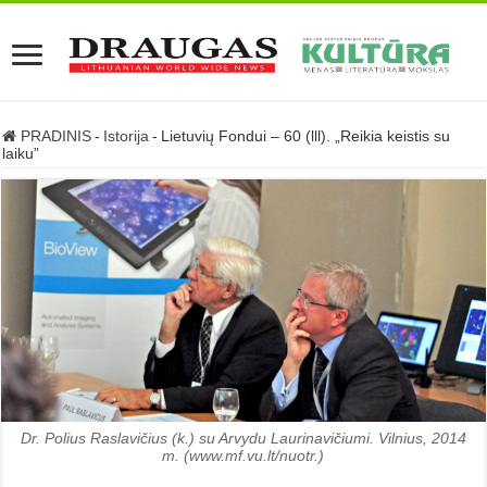
PRADINIS
-
Istorija
-
Lietuvių Fondui –­ 60 (lll). „Reikia keistis su
laiku”
Dr. Polius Raslavičius (k.) su Arvydu Laurinavičiumi. Vilnius, 2014
m. (www.mf.vu.lt/nuotr.)