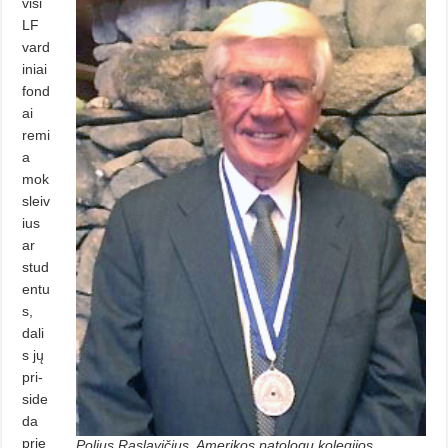
visi
LF
vard
iniai
fond
ai
remi
a
mok
sleiv
ius
ar
stud
entu
s,
dali
s jų
pri­
side
da
prie
Polius Raslavičius, Amerikos patologų kolegijos