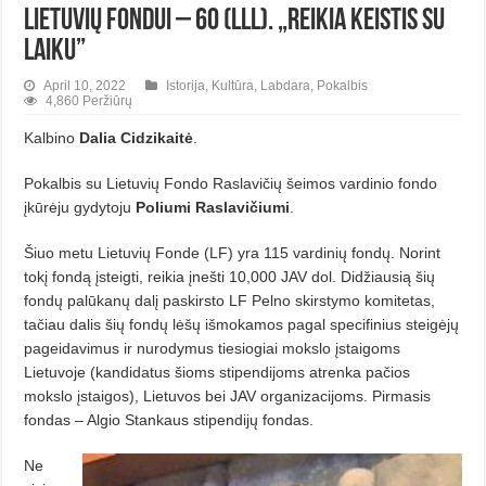
Lietuvių Fondui –­ 60 (lll). „Reikia keistis su
laiku”
April 10, 2022
Istorija
,
Kultūra
,
Labdara
,
Pokalbis
4,860 Peržiūrų
Kalbino
Dalia Cidzikaitė
.
Pokalbis su Lietuvių Fondo Ras­la­vičių šeimos vardinio fondo
įkūrėju gydytoju
Poliumi Raslavičiumi
.
Šiuo metu Lietuvių Fonde (LF) yra 115 vardinių fondų. Norint
tokį fondą įsteigti, reikia įnešti 10,000 JAV dol. Didžiausią šių
fondų palūkanų da­lį paskirsto LF Pelno skirstymo komitetas,
tačiau dalis šių fondų lėšų išmokamos pagal specifinius steigėjų
pageidavimus ir nurodymus tiesiogiai mokslo įstaigoms
Lietuvoje (kandidatus šioms stipendijoms atrenka pačios
mokslo įstaigos), Lietuvos bei JAV organizacijoms. Pirmasis
fondas – Algio Stankaus stipendijų fondas.
Ne