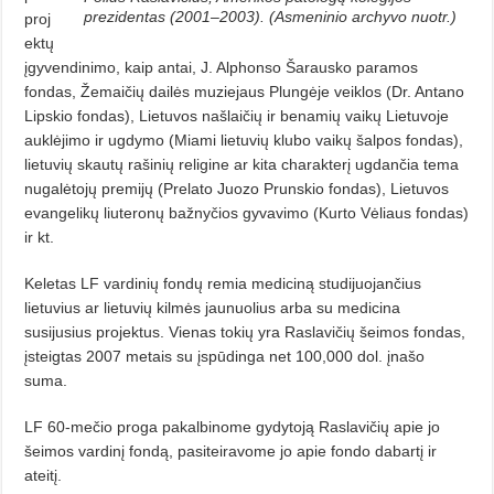
prezidentas (2001–2003). (Asmeninio archyvo nuotr.)
proj
ektų
įgyvendinimo, kaip antai, J. Alphonso Šarausko pa­ramos
fondas, Žemaičių dailės muziejaus Plungėje veiklos (Dr. Antano
Lips­kio fondas), Lietuvos našlaičių ir benamių vaikų Lietuvoje
auklėjimo ir ugdymo (Miami lietuvių klubo vaikų šalpos fondas),
lietuvių skautų rašinių religine ar kita charakterį ugdančia te­ma
nugalėtojų premijų (Prelato Juo­zo Prunskio fondas), Lietuvos
evangelikų liuteronų bažnyčios gyvavimo (Kurto Vėliaus fondas)
ir kt.
Keletas LF vardinių fondų remia mediciną studijuojančius
lietuvius ar lietuvių kilmės jaunuolius arba su medicina
susijusius projektus. Vienas tokių yra Raslavičių šeimos fondas,
įsteigtas 2007 metais su įspūdinga net 100,000 dol. įnašo
suma.
LF 60-mečio proga pakalbinome gydytoją Raslavičių apie jo
šeimos vardinį fondą, pasiteiravome jo apie fondo dabartį ir
ateitį.