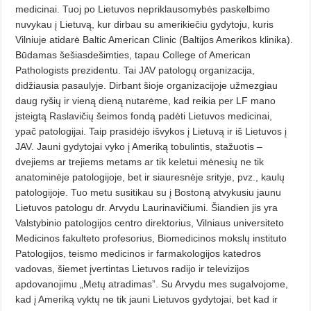
medicinai. Tuoj po Lietuvos ne­priklausomybės paskelbimo
nuvy­kau į Lietuvą, kur dirbau su ameri­kiečiu gydytoju, kuris
Vilniuje atida­rė Baltic American Clinic (Baltijos Amerikos klinika).
Būdamas šešiasdešimties, tapau College of American
Pathologists prezidentu. Tai JAV pa­tologų organizacija,
didžiausia pa­sau­lyje. Dirbant šioje organizacijoje užmezgiau
daug ryšių ir vieną dieną nutarėme, kad reikia per LF mano
įsteigtą Raslavičių šeimos fondą pa­dėti Lietuvos medicinai,
ypač pato­lo­gijai. Taip prasidėjo išvykos į Lietuvą ir iš Lietuvos į
JAV. Jauni gydytojai vyko į Ameriką tobulintis, stažuotis –
dvejiems ar trejiems metams ar tik keletui mėnesių ne tik
anatominėje pa­tologijoje, bet ir siauresnėje srityje, pvz., kaulų
patologijoje. Tuo metu susitikau su į Bostoną atvykusiu jau­nu
Lietuvos patologu dr. Arvydu Lau­rinavičiumi. Šiandien jis yra
Valsty­binio patologijos centro direktorius, Vilniaus universiteto
Medicinos fa­kul­teto profesorius, Biomedicinos mokslų instituto
Patologijos, teismo medicinos ir farmakologijos katedros
vadovas, šiemet įvertintas Lietuvos radijo ir televizijos
apdovanojimu „Metų atradimas”. Su Arvydu mes sugalvojome,
kad į Ameriką vyktų ne tik jauni Lietuvos gydytojai, bet kad ir