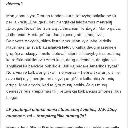
dėmesį?
Man įdomus yra Draugo fondas, kuris lietuvybę palaiko ne tik
per laikraštį „Draugas”, bet ir angliškai leidžiamus mėnraštį
„Draugas News” bei žurnalą „Lithuanian Heri­tage”. Mano galva,
„Lithuanian Heri­tage” turi daug ilgesnę ateitį, nei, pvz.,
Dainavos stovykla, skirta lietuviams. Man kyla labai didelis
klausimas: ar svarbiau išlaikyti lietuvių kalbą daug mažesnėje
grupėje ar skiepyti meilę Lietuvai, stiprinti lie­tuvybę ir supratimą,
ką reiškia būti lietuviu Amerikoje, daug didesnėje, daugiausia
angliškai kalbančioje pub­likoje. Juk ką padarė Amerikos žydai?
Nors visi jie kalba angliškai ir nė vienas – hebrajiškai ar jidiš, jie
sa­vo šalį myli, nes jie turi aktyvią ang­liškai kalbančių žmonių
grupę. Man atrodo, kad tai yra mūsų ateitis. Jei­gu mūsų
dėmesys bus kreipiamas tik į lietuviškai kalbančius žmones, bus
blogai.
LF ypatingai stipriai remia lituanistinį švietimą JAV. Jūsų
nuo­mone, tai – trumparegiška stra­tegija?
Manau, kad, žiūrint iš tolimesnės perspektyvos, tokia strategija