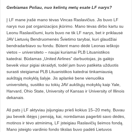
Gerbiamas Poliau, nuo kelintų metų esate LF narys?
Į LF mane įrašė mano tėvas Vin­cas Raslavičius. Jis buvo LF
narys nuo pat organizacijos įkūrimo. Mano tėvas dirbo kartu su
Leonu Raslavi­čiumi, kuris buvo ne tik LF narys, bet ir priklausė
JAV Lietuvių Bendruo­menės Švietimo tarybai, kuri glau­džiai
bendradarbiavo su fondu. Bū­tent mano dėdė Leonas ieškojo
vietos – universiteto – naujai kuriamai PLB Lituanistikos
katedrai. Būdamas „Uni­ted Airlines” darbuotojas, jis galėjo
beveik visur pigiai skraidyti, todėl jam buvo patikėta užduotis
su­rasti steigiamai PLB Lituanistikos katedrai tinkamiausią
aukštąją mo­kyklą šalyje. Jis aplankė bene vienuolika
universitetų, susitiko su tokių JAV aukštųjų mokyklų kaip Yale,
Har­vard, Ohio State, University of Kan­sas ir University of Illinois
de­kanais.
Aš pats į LF aktyviau įsijungiau prieš kokius 15–20 metų. Buvau
jau beveik išėjęs į pensiją, kai, norėda­mas pagerbti savo dėdės,
motinos ir tėvo atminimą, LF įsteigiau Rasla­vi­čių šeimos fondą.
Mano įsteigto vardinio fondo tikslas buvo padėti Lie­tuvos