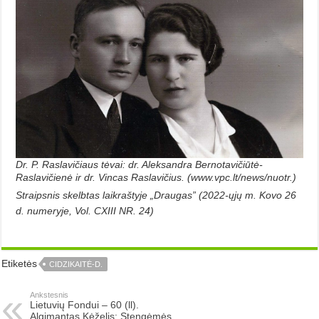
Dr. P. Raslavičiaus tėvai: dr. Aleksandra Bernotavičiūtė-
Raslavičienė ir dr. Vincas Raslavičius. (www.vpc.lt/news/nuotr.)
Straipsnis skelbtas laikraštyje „Draugas” (2022-ųjų m. Kovo 26
d. numeryje, Vol. CXIII NR. 24)
Etiketės
CIDZIKAITĖ-D.
Ankstesnis
Lietuvių Fondui –­ 60 (ll).
Algimantas Kėželis: Stengėmės