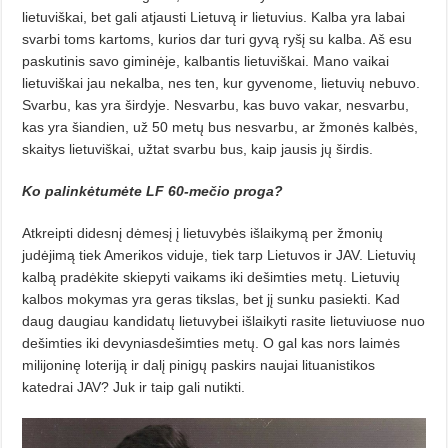
lietuviškai, bet gali atjausti Lietuvą ir lietuvius. Kalba yra labai
svarbi toms kartoms, kurios dar turi gyvą ryšį su kalba. Aš esu
paskutinis savo giminėje, kalbantis lietuviškai. Mano vaikai
lietuviškai jau nekalba, nes ten, kur gyvenome, lietuvių nebu­vo.
Svarbu, kas yra širdyje. Nesvar­bu, kas buvo vakar, nesvarbu,
kas yra šiandien, už 50 metų bus nesvarbu, ar žmonės kalbės,
skaitys lietuviškai, už­tat svarbu bus, kaip jausis jų širdis.
Ko palinkėtumėte LF 60-mečio proga?
Atkreipti didesnį dėmesį į lietuvybės išlaikymą per žmonių
judėjimą tiek Amerikos viduje, tiek tarp Lie­tuvos ir JAV. Lietuvių
kalbą pradė­ki­te skiepyti vaikams iki dešimties metų. Lietuvių
kalbos mokymas yra geras tikslas, bet jį sunku pasiekti. Kad
daug daugiau kandidatų lietuvybei išlaikyti rasite lietuviuose nuo
dešimties iki devyniasdešimties me­tų. O gal kas nors laimės
milijoninę loteriją ir dalį pinigų paskirs naujai lituanistikos
katedrai JAV? Juk ir taip gali nutikti.