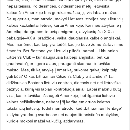
ne­pasiteisins. Po dešimties, dvidešim­ties metų lietuviškai
kalbančių Ame­rikoje bus gerokai mažiau, jų vis labiau mažės.
Daug geriau, man atrodo, mokyti Lietuvos istorijos negu lietuvių
kalbos kažkelintai lietuvių kartai Ame­rikoje. Kai mes atvykome į
Ame­riką, daugumos lietuvių emigrantų, atvykusių čia XIX a.
pabaigoje–XX a. pradžioje, vaikai daugiausia kalbėjo angliškai.
Mes manėme, kad taip yra todėl, kad jie buvo žemo išsilavinimo
žmonės. Bet Bostone yra Lietuvių piliečių namai – Lithuanian
Citizen’s Club – kur daugiausia kalbėjo ang­liškai, bet kur
gaudavai išgerti gero alaus, paragauti skanaus lietuviško
maisto. Mes, tik ką atvykę į Ameriką, sukome galvą: kaip taip
gali būti? O kas Lithuanian Citizen’s Club yra šiandien? Tai
didžiausias Bostono lie­tuvių centras, didesnis net nei lietuviška
bažnyčia, kurią vis labiau kontroliuoja airiai. Labai malonu būtų
visa, kas lietuviška, išsaugoti Ame­ri­koje, bet ilgainiui lietuvių
kalbos ne­išlaikysime, nebent į šį karštą emigruos keletas
tūkstančių lietuvių. Todėl man atrodo, kad „Lithuanian Heritage”
leidyba yra daug svarbesnė nei naujos lituanistinės mokyklos,
kurioje mokosi mažai vaikučių, ati­darymas.