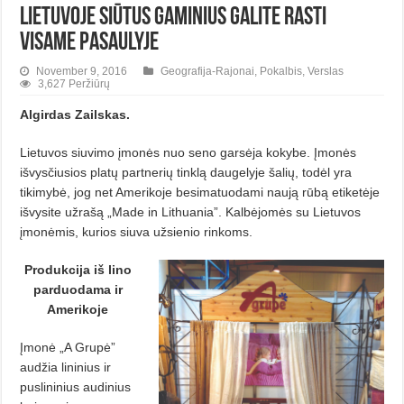
Lietuvoje siūtus gaminius galite rasti
visame pasaulyje
November 9, 2016
Geografija-Rajonai
,
Pokalbis
,
Verslas
3,627 Peržiūrų
Algirdas Zailskas.
Lietuvos siuvimo įmonės nuo seno garsėja kokybe. Įmonės
išvysčiusios platų partnerių tinklą daugelyje šalių, todėl yra
tikimybė, jog net Amerikoje besimatuodami naują rūbą etiketėje
išvysite užrašą „Made in Lithuania”. Kalbėjomės su Lietuvos
įmonėmis, kurios siuva užsienio rinkoms.
Produkcija iš lino
parduodama ir
Amerikoje
Įmonė „A Grupė”
audžia lininius ir
puslininius audinius