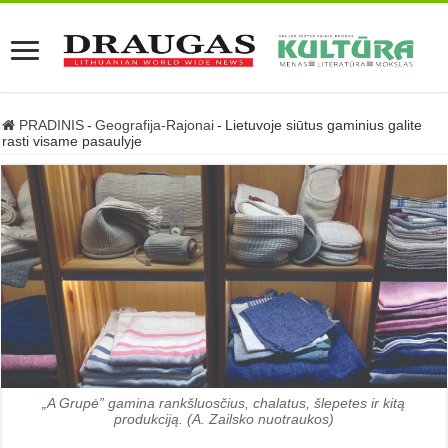
PRADINIS
-
Geografija-Rajonai
-
Lietuvoje siūtus gaminius galite
rasti visame pasaulyje
„A Grupė” gamina rankšluosčius, chalatus, šlepetes ir kitą
produkciją. (A. Zailsko nuotraukos)