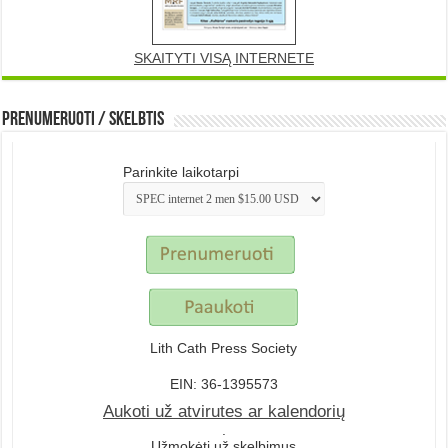
SKAITYTI VISĄ INTERNETE
Prenumeruoti / Skelbtis
Parinkite laikotarpi
Lith Cath Press Society
EIN: 36-1395573
Aukoti už atvirutes ar kalendorių
.
Užmokėti už skelbimus