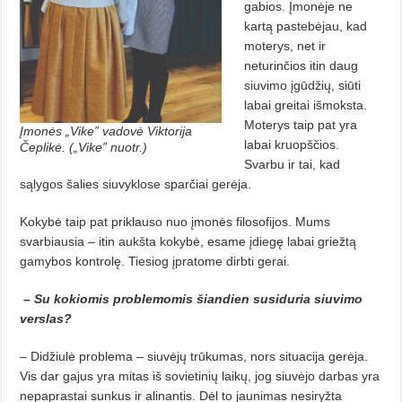
gabios. Įmonėje ne
kartą pastebėjau, kad
moterys, net ir
neturinčios itin daug
siuvimo įgūdžių, siūti
labai greitai išmoksta.
Moterys taip pat yra
Įmonės „Vike” vadovė Viktorija
labai kruopščios.
Čeplikė. („Vike” nuotr.)
Svarbu ir tai, kad
sąlygos šalies siuvyklose sparčiai gerėja.
Kokybė taip pat priklauso nuo įmonės filosofijos. Mums
svarbiausia – itin aukšta kokybė, esame įdiegę labai griežtą
gamybos kontrolę. Tiesiog įpratome dirbti gerai.
– Su kokiomis problemomis šiandien susiduria siuvimo
verslas?
– Didžiulė problema – siuvėjų trūkumas, nors situacija gerėja.
Vis dar gajus yra mitas iš sovietinių laikų, jog siuvėjo darbas yra
nepaprastai sunkus ir alinantis. Dėl to jaunimas nesiryžta