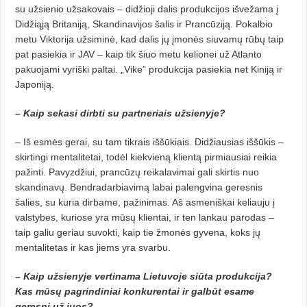
su užsienio užsakovais – didžioji dalis produkcijos išvežama į
Didžiąją Britaniją, Skandinavijos šalis ir Prancūziją. Pokalbio
metu Viktorija užsiminė, kad dalis jų įmonės siuvamų rūbų taip
pat pasiekia ir JAV – kaip tik šiuo metu kelionei už Atlanto
pakuojami vyriški paltai. „Vike” produkcija pasiekia net Kiniją ir
Japoniją.
– Kaip sekasi dirbti su partneriais užsienyje?
– Iš esmės gerai, su tam tikrais iššūkiais. Didžiausias iššūkis –
skirtingi mentalitetai, todėl kiekvieną klientą pirmiausiai reikia
pažinti. Pavyzdžiui, prancūzų reikalavimai gali skirtis nuo
skandinavų. Bendradarbiavimą labai palengvina geresnis
šalies, su kuria dirbame, pažinimas. Aš asmeniškai keliauju į
valstybes, kuriose yra mūsų klientai, ir ten lankau parodas –
taip galiu geriau suvokti, kaip tie žmonės gyvena, koks jų
mentalitetas ir kas jiems yra svarbu.
– Kaip užsienyje vertinama Lietuvoje siūta produkcija?
Kas mūsų pagrindiniai konkurentai ir galbūt esame
geresni už juos?