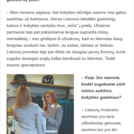
– Mes nesame pigiausi, bet kokybės atžvilgiu esame visa galva
aukščiau už kaimynus. Geras Lietuvos tekstilės gamintojų
kainos ir kokybės santykis mus „veža” į priekį. Užsienio
partneriai taip pat pakankamai lengvai supranta mūsų
mentalitetą – esu girdėjusi iš užsakovų, kad su lietuviais daug
lengviau susitarti nei, tarkim, su estais, latviais ar lenkais.
Lietuvių įmonėse taip pat dirba vis daugiau jaunų žmonių, kurie
sugeba tiesiogiai anglų kalba bendrauti su klientais. Todėl
esame operatyvesni.
– Kaip Jūs manote,
kodėl sugebame siūti
tokios aukštos
kokybės gaminius?
– Lietuvių moterims
siuvimas yra tarsi
užkoduotas genuose,
siuvimui jos yra itin