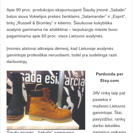
Apie 90 proc. produkcijos eksportuojanti Šiaulių įmonė „Sabalin”
batus siuva Vokietijos prekės ženklams „Salamander” ir „Esprit”,
britų „Russell & Bromley” ir kitiems. Šiauliuose kokybiška
avalynė gaminama ne atsitiktinai – tarpukaryje mieste buvo
pagaminama apie 60 proc. visos Lietuvos avalynės.
Įmonės atstovai atkreipia dėmesį, kad Lietuvoje avalynės
gamintojai profesiškai neruošiami, todėl yra sudėtinga rasti
darbuotojų.
Parduoda per
Etsy.com
JAV rinką taip pat
pasiekia ir
mažesni Lietuvos
gamintojai. Štai,
pavyzdžiui, rankų
darbo tekstilės
gaminius vaikams
Šiaulių įmonės ,,Sabalin” gaminama