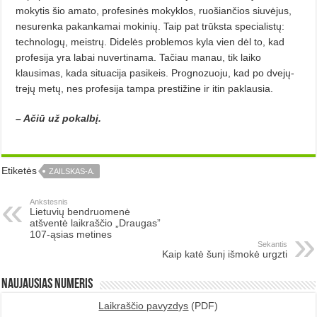
mokytis šio amato, profesinės mokyklos, ruošiančios siuvėjus,
nesurenka pakankamai mokinių. Taip pat trūksta specialistų:
technologų, meistrų. Didelės problemos kyla vien dėl to, kad
profesija yra labai nuvertinama. Tačiau manau, tik laiko
klausimas, kada situacija pasikeis. Prognozuoju, kad po dvejų-
trejų metų, nes profesija tampa prestižine ir itin paklausia.
– Ačiū už pokalbį.
Etiketės
ZAILSKAS-A.
Ankstesnis
Lietuvių bendruomenė
atšventė laikraščio „Draugas”
107-ąsias metines
Sekantis
Kaip katė šunį išmokė urgzti
Naujausias numeris
Laikraščio pavyzdys
(PDF)