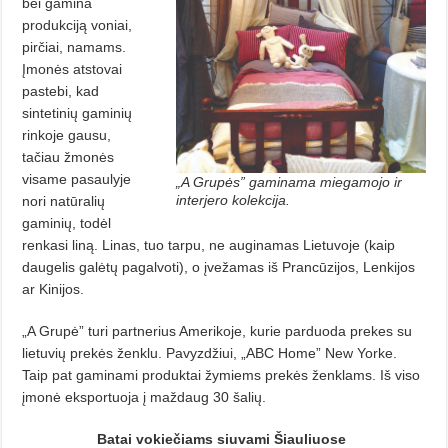
bei gamina
produkciją voniai,
pirčiai, namams.
Įmonės atstovai
pastebi, kad
sintetinių gaminių
rinkoje gausu,
tačiau žmonės
visame pasaulyje
„A Grupės” gaminama miegamojo ir
interjero kolekcija.
nori natūralių
gaminių, todėl
renkasi liną. Linas, tuo tarpu, ne auginamas Lietuvoje (kaip
daugelis galėtų pagalvoti), o įvežamas iš Prancūzijos, Lenkijos
ar Kinijos.
„A Grupė” turi partnerius Amerikoje, kurie parduoda prekes su
lietuvių prekės ženklu. Pavyzdžiui, „ABC Home” New Yorke.
Taip pat gaminami produktai žymiems prekės ženklams. Iš viso
įmonė eksportuoja į maždaug 30 šalių.
Batai vokiečiams siuvami Šiauliuose