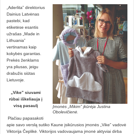
„Aderlita” direktorius
Dainius Latvėnas
pastebi, kad
etiketėse esantis
užrašas „Made in
Lithuania”
vertinamas kaip
kokybės garantas.
Prekės ženklams
yra pliusas, jeigu
drabužis siūtas
Lietuvoje.
„Vike” siuvami
rūbai iškeliauja į
visą pasaulį
Įmonės „Mikim” įkūrėja Justina
Obolevičienė.
Plačiau papasakoti
apie savo verslą sutiko Kaune įsikūrusios įmonės „Vike” vadovė
Viktorija Čeplikė. Viktorijos vadovaujama įmonė aktyviai dirba