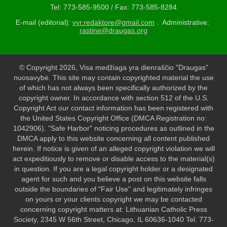
Tel: 773-585-9500 / Fax: 773-585-8284
E-mail (editorial):
vyr.redaktore@gmail.com
. Administrative:
rastine@draugas.org
© Copyright 2026, Visa medžiaga yra dienraščio "Draugas"
nuosavybė. This site may contain copyrighted material the use
of which has not always been specifically authorized by the
copyright owner. In accordance with section 512 of the U.S.
Copyright Act our contact information has been registered with
the United States Copyright Office (DMCA Registration no:
1042906). "Safe Harbor" noticing procedures as outlined in the
DMCA apply to this website concerning all content published
herein. If notice is given of an alleged copyright violation we will
act expeditiously to remove or disable access to the material(s)
in question. If you are a legal copyright holder or a designated
agent for such and you believe a post on this website falls
outside the boundaries of "Fair Use" and legitimately infringes
on yours or your clients copyright we may be contacted
concerning copyright matters at: Lithuanian Catholic Press
Society, 2345 W 56th Street, Chicago, IL 60636-1040 Tel. 773-