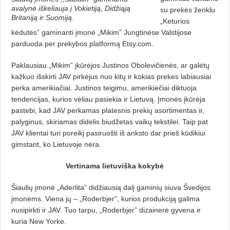
avalynė iškeliauja į Vokietiją, Didžiąją
su prekės ženklu
Britaniją ir Suomiją.
„Keturios
kėdutės” gaminanti įmonė „Mikim” Jungtinėse Valstijose
parduoda per prekybos platformą Etsy.com.
Paklausiau „Mikim” įkūrėjos Justinos Obolevičienės, ar galėtų
kažkuo išskirti JAV pirkėjus nuo kitų ir kokias prekes labiausiai
perka amerikiačiai. Justinos teigimu, amerikiečiai diktuoja
tendencijas, kurios vėliau pasiekia ir Lietuvą. Įmonės įkūrėja
pastebi, kad JAV perkamas platesnis prekių asortimentas ir,
palyginus, skiriamas didelis biudžetas vaikų tekstilei. Taip pat
JAV klientai turi poreikį pasiruošti iš anksto dar prieš kūdikiui
gimstant, ko Lietuvoje nėra.
Vertinama lietuviška kokybė
Šiaulių įmonė „Aderlita” didžiausią dalį gaminių siuva Švedijos
įmonėms. Viena jų – „Roderbjer”, kurios produkciją galima
nusipirkti ir JAV. Tuo tarpu, „Roderbjer” dizainerė gyvena ir
kuria New Yorke.