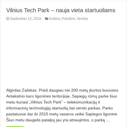
Vilnius Tech Park – nauja vieta startuoliams
September 15, 2016
Kultūra
,
Pokalbis
,
Verslas
Algirdas Zailskas. Prieš daugiau nei 200 metų įkurtos buvusios
Antakalnio karo ligoninės teritorijoje, Sapiegų rūmų parke šiuo
metu kuriasi „Vilnius Tech Park” – telekomunikacijų ir
informacinių technologijų startuolių bei verslo parkas. Parko
pastatuose dar iki 2015 metų vasaros veikė Sapiegos ligoninė.
Šiuo metu daugelis patalpų jau yra atnaujintos, o parką …