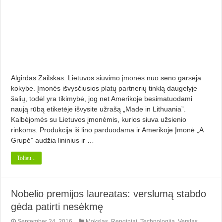
Algirdas Zailskas. Lietuvos siuvimo įmonės nuo seno garsėja
kokybe. Įmonės išvysčiusios platų partnerių tinklą daugelyje
šalių, todėl yra tikimybė, jog net Amerikoje besimatuodami
naują rūbą etiketėje išvysite užrašą „Made in Lithuania”.
Kalbėjomės su Lietuvos įmonėmis, kurios siuva užsienio
rinkoms. Produkcija iš lino parduodama ir Amerikoje Įmonė „A
Grupė” audžia lininius ir …
Toliau...
Nobelio premijos laureatas: verslumą stabdo
gėda patirti nesėkmę
September 24, 2016
Mokslas
,
Renginiai
,
Technologija
,
Verslas