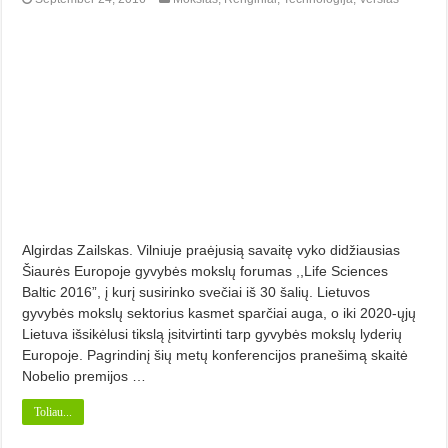
Algirdas Zailskas. Vilniuje praėjusią savaitę vyko didžiausias
Šiaurės Europoje gyvybės mokslų forumas ,,Life Sciences
Baltic 2016”, į kurį susirinko svečiai iš 30 šalių. Lietuvos
gyvybės mokslų sektorius kasmet sparčiai auga, o iki 2020-ųjų
Lietuva išsikėlusi tikslą įsitvirtinti tarp gyvybės mokslų lyderių
Europoje. Pagrindinį šių metų konferencijos pranešimą skaitė
Nobelio premijos …
Toliau...