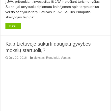
į JAV, pritraukiant investicijas iš JAV ir plečiant turizmo ryšius.
Su naujai atvykusiu diplomatu kalbėjomės apie tarptautinius
verslo santykius tarp Lietuvos ir JAV. Saulius Pumputis
skaitytojus taip pat …
Toliau...
Kaip Lietuvoje sukurti daugiau gyvybės
mokslų startuolių?
July 20, 2016
Mokslas
,
Renginiai
,
Verslas