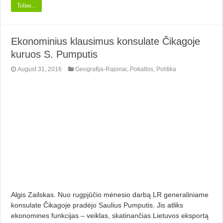
Toliau...
Ekonominius klausimus konsulate Čikagoje
kuruos S. Pumputis
August 31, 2016
Geografija-Rajonai
,
Pokalbis
,
Politika
Algis Zailskas. Nuo rugpjūčio mėnesio darbą LR generaliniame
konsulate Čikagoje pradėjo Saulius Pumputis. Jis atliks
ekonomines funkcijas – veiklas, skatinančias Lietuvos eksportą