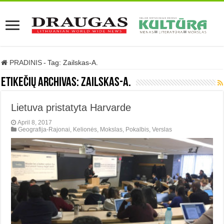
PRADINIS
-
Tag:
Zailskas-A.
Etikečių archivas:
Zailskas-A.
Lietuva pristatyta Harvarde
April 8, 2017
Geografija-Rajonai
,
Kelionės
,
Mokslas
,
Pokalbis
,
Verslas