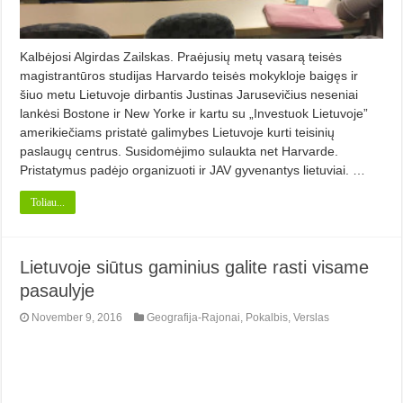
Kalbėjosi Algirdas Zailskas. Praėjusių metų vasarą teisės
magistrantūros studijas Harvardo teisės mokykloje baigęs ir
šiuo metu Lietuvoje dirbantis Justinas Jarusevičius neseniai
lankėsi Bostone ir New Yorke ir kartu su „Investuok Lietuvoje”
amerikiečiams pristatė galimybes Lietuvoje kurti teisinių
paslaugų centrus. Susidomėjimo sulaukta net Harvarde.
Pristatymus padėjo organizuoti ir JAV gyvenantys lietuviai. …
Toliau...
Lietuvoje siūtus gaminius galite rasti visame
pasaulyje
November 9, 2016
Geografija-Rajonai
,
Pokalbis
,
Verslas