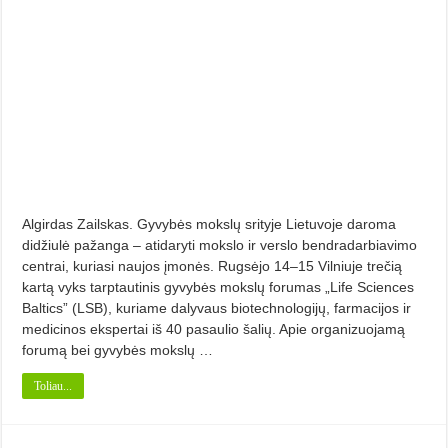
Algirdas Zailskas. Gyvybės mokslų srityje Lietuvoje daroma
didžiulė pažanga – atidaryti mokslo ir verslo bendradarbiavimo
centrai, kuriasi naujos įmonės. Rugsėjo 14–15 Vilniuje trečią
kartą vyks tarptautinis gyvybės mokslų forumas „Life Sciences
Baltics” (LSB), kuriame dalyvaus biotechnologijų, farmacijos ir
medicinos ekspertai iš 40 pasaulio šalių. Apie organizuojamą
forumą bei gyvybės mokslų …
Toliau...