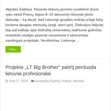
Algirdas Zailskas. Pasaulio lietuvių jaunimo susitikime (kuris
vyko netoli Prienų, liepos 8–10 dienomis) išsivystė įdomi
diskusija – ką daryti, kad Lietuvoje gyvybės mokslų srityje būtų
kuriama daugiau startuolių (angl. start-ups). Diskusijos dalyviai
taip pat kalbėjo apie būtinybę universitetų stalčiuose gulinčias
mokslines studijas paversti visuomenei ir ekonomikai
naudingais projektais. Verslininkas: Lietuvoje …
Toliau...
Projekte „LT Big Brother” patirtį perduoda
lietuviai profesionalai
June 17, 2016
Geografija-Rajonai
,
Kultūra
,
Mokslas