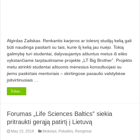
Algirdas Zailskas. Renkantis karjeros ar tolesnį studijų kelią gali
būti naudinga pasitarti su tais, kurie šį kelią jau nuėjo. Tokią
galimybę turi studentai, dalyvaujantys aštuntus metus iš eilės
vykstančiame tarptautiniame projekte „LT Big Brother”. Projekto
metu atrinkti studentai aštuonis mėnesius konsultuojasi su
jiems paskirtais mentoriais – skirtingose pasaulio valstybėse
įsitvirtinusiais …
Toliau...
Forumas „Life Sciences Baltics” siekia
pritraukti gerąją patirtį į Lietuvą
May 15, 2016
Mokslas
,
Pokalbis
,
Renginiai