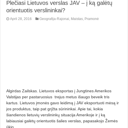
Plečiasi Lietuvos verslas JAV – į ką galėtų
orientuotis verslininkai?
April 28, 2016
Geografija-Rajonai
,
Maistas
,
Pramonė
Algirdas Zailskas. Lietuvos eksportas į Jungtines Amerikos
Valstijas per pastaruosius trejus metus išaugo beveik tris
kartus. Lietuvos įmonės gavo leidimą į JAV eksportuoti mėsą ir
jos produktus, taip pat grįžta sūrininkai. Apie tai, kokia
šiandienos lietuvių verslininkų situacija Amerikoje ir į ką
labiausiai galėtų orientuotis šalies verslas, papasakojo Žemės
ūkio …