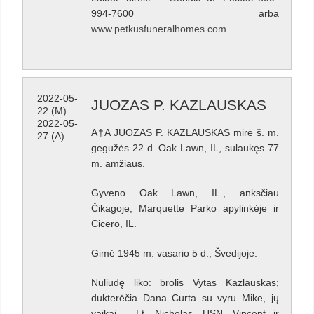
994-7600 arba
www.petkusfuneralhomes.com
.
2022-05-
JUOZAS P. KAZLAUSKAS
22 (M)
2022-05-
A†A JUOZAS P. KAZLAUSKAS mirė š. m.
27 (A)
gegužės 22 d. Oak Lawn, IL, sulaukęs 77
m. amžiaus.
Gyveno Oak Lawn, IL., anksčiau
Čikagoje, Marquette Parko apylinkėje ir
Cicero, IL.
Gimė 1945 m. vasario 5 d., Švedijoje.
Nuliūdę liko: brolis Vytas Kazlauskas;
dukterėčia Dana Curta su vyru Mike, jų
vaikai – Lt. Nicholas, USN, Vincent ir