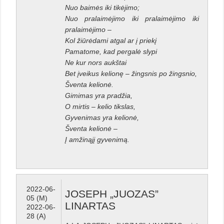
Nuo baimės iki tikėjimo;
Nuo pralaimėjimo iki pralaimėjimo iki
pralaimėjimo –
Kol žiūrėdami atgal ar į priekį
Pamatome, kad pergalė slypi
Ne kur nors aukštai
Bet įveikus kelionę – žingsnis po žingsnio,
Šventa kelionė.
Gimimas yra pradžia,
O mirtis – kelio tikslas,
Gyvenimas yra kelionė,
Šventa kelionė –
Į amžinąjį gyvenimą.
2022-06-
JOSEPH „JUOZAS”
05 (M)
LINARTAS
2022-06-
28 (A)