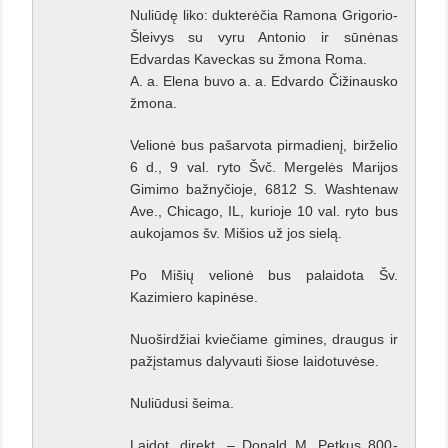
Nuliūdę liko: dukterėčia Ramona Grigorio-
Šleivys su vyru Antonio ir sūnėnas
Edvardas Kaveckas su žmona Roma.
A. a. Elena buvo a. a. Edvardo Čižinausko
žmona.
Velionė bus pašarvota pirmadienį, birželio
6 d., 9 val. ryto Švč. Mergelės Marijos
Gimimo bažnyčioje, 6812 S. Washtenaw
Ave., Chicago, IL, kurioje 10 val. ryto bus
aukojamos šv. Mišios už jos sielą.
Po Mišių velionė bus palaidota Šv.
Kazimiero kapinėse.
Nuoširdžiai kviečiame gimines, draugus ir
pažįstamus dalyvauti šiose laidotuvėse.
Nuliūdusi šeima.
Laidot. direkt. – Donald M. Petkus 800-