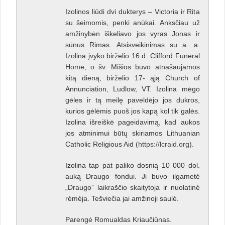
Izolinos liūdi dvi dukterys – Victoria ir Rita
su šeimomis, penki anūkai. Anksčiau už
amžinybėn iškeliavo jos vyras Jonas ir
sūnus Rimas. Atsisveikinimas su a. a.
Izolina įvyko birželio 16 d. Clifford Funeral
Home, o šv. Mišios buvo atnašaujamos
kitą dieną, birželio 17- ąją Church of
Annunciation, Ludlow, VT. Izolina mėgo
gėles ir tą meilę paveldėjo jos dukros,
kurios gėlėmis puoš jos kapą kol tik galės.
Izolina išreiškė pageidavimą, kad aukos
jos atminimui būtų skiriamos Lithuanian
Catholic Religious Aid (
https://lcraid.org
).
Izolina tap pat paliko dosnią 10 000 dol.
auką Draugo fondui. Ji buvo ilgametė
„Draugo” laikraščio skaitytoja ir nuolatinė
rėmėja. Tešviečia jai amžinoji saulė.
Parengė Romualdas Kriaučiūnas.