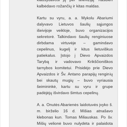
kalbėdavo rožančių ir kitas maldas.
Kartu su vyru, a. a. Mykolu Abariumi
dalyvavo Lietuvos šaulių sąjungos
išeivijoje veikloje, buvo organizacijos
sekretorė. Talkindavo šaulių renginiuose
dirbdama virtuvėje – gamindavo
cepelinus, kugelį ir kitus lietuviškus
patiekalus. Įstojo į Dievo Apvaizdos
Tarybą ir vadovavo Krikščioniškos
tarnybos komitetui. Prisidėjo prie Dievo
Apvaizdos ir Šv. Antano parapijų renginių
bei skautų mugių – buvo vyriausia
šeimininkė, kartu su vyru ir grupe
padėjėjų išvirdavo šimtus cepelinų.
A. a. Onutės Abarienės laidotuvės įvyko š.
m. birželio 16 d. Mišias atnašavo
klebonas kun. Tomas Miliauskas. Po šv.
Mišių velionė buvo nulydėta ir palaidota