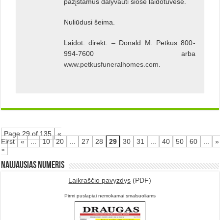
pažįstamus dalyvauti šiose laidotuvėse.
Nuliūdusi šeima.
Laidot. direkt. – Donald M. Petkus 800-
994-7600 arba
www.petkusfuneralhomes.com
.
Page 29 of 135
«
First
«
...
10
20
...
27
28
29
30
31
...
40
50
60
...
»
»
Naujausias numeris
Laikraščio pavyzdys
(PDF)
Pirmi puslapiai nemokamai smalsuoliams