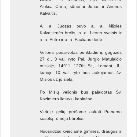
Aleksa Curta; sūnėnai Jonas ir Andrius
Kalvaitis.
A. a. Juozas buvo a. a. Nijolės
Kalvaitienės brolis, a. a. Leono svainis ir
a. a. Petro ir a. a. Pauliaus dėdė.
Velionis pašarvotas penktadienį, gegužės
27 d., 9 val. ryto Pal. Jurgio Matulaičio
misijoje, 14911 127th St., Lemont, IL,
kurioje 10 val. ryto bus aukojamos šv.
Mišios už jo sielą.
Po Mišių velionis bus palaidotas Šv.
Kazimiero lietuvių kapinėse.
Vietoje gėlių prašome aukoti Putnamo
seselių rėmėjų būreliui.
Nuoširdžiai kviečiame gimines, draugus ir