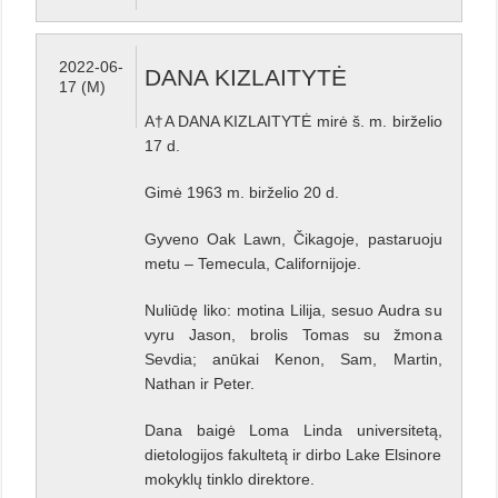
2022-06-
DANA KIZLAITYTĖ
17 (M)
A†A DANA KIZLAITYTĖ mirė š. m. birželio
17 d.
Gimė 1963 m. birželio 20 d.
Gyveno Oak Lawn, Čikagoje, pastaruoju
metu – Temecula, Californijoje.
Nuliūdę liko: motina Lilija, sesuo Audra su
vyru Jason, brolis Tomas su žmona
Sevdia; anūkai Kenon, Sam, Martin,
Nathan ir Peter.
Dana baigė Loma Linda universitetą,
dietologijos fakultetą ir dirbo Lake Elsinore
mokyklų tinklo direktore.