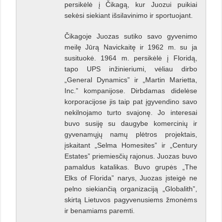
persikėlė į Čikagą, kur Juozui puikiai
sekėsi siekiant išsilavinimo ir sportuojant.
Čikagoje Juozas sutiko savo gyvenimo
meilę Jūrą Navickaitę ir 1962 m. su ja
susituokė. 1964 m. persikėlė į Floridą,
tapo UPS inžinieriumi, vėliau dirbo
„General Dynamics” ir „Martin Marietta,
Inc.” kompanijose. Dirbdamas didelėse
korporacijose jis taip pat įgyvendino savo
nekilnojamo turto svajonę. Jo interesai
buvo susiję su daugybe komercinių ir
gyvenamųjų namų plėtros projektais,
įskaitant „Selma Homesites” ir „Century
Estates” priemiesčių rajonus. Juozas buvo
pamaldus katalikas. Buvo grupės „The
Elks of Florida” narys, Juozas įsteigė ne
pelno siekiančią organizaciją „Globalith”,
skirtą Lietuvos pagyvenusiems žmonėms
ir benamiams paremti.