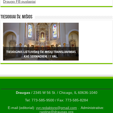
Draugo FB puslapiai
TIESIOGIAI šv. MIŠIOS
Draugas
/ 2345 W 56 St. / Chicago, IL 60636-1040
Tel: 773-585-9500 / Fax: 773-585-8284
E-mail (editorial):
vyr.redaktore@gmail.com
. Administrative:
rastine@draugas.org