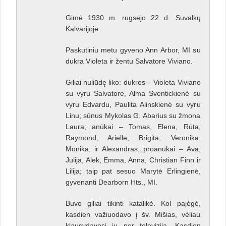
Gimė 1930 m. rugsėjo 22 d. Suvalkų
Kalvarijoje.
Paskutiniu metu gyveno Ann Arbor, MI su
dukra Violeta ir žentu Salvatore Viviano.
Giliai nuliūdę liko: dukros – Violeta Viviano
su vyru Salvatore, Alma Sventickienė su
vyru Edvardu, Paulita Alinskienė su vyru
Linu; sūnus Mykolas G. Abarius su žmona
Laura; anūkai – Tomas, Elena, Rūta,
Raymond, Arielle, Brigita, Veronika,
Monika, ir Alexandras; proanūkai – Ava,
Julija, Alek, Emma, Anna, Christian Finn ir
Lilija; taip pat sesuo Marytė Erlingienė,
gyvenanti Dearborn Hts., MI.
Buvo giliai tikinti katalikė. Kol pajėgė,
kasdien važiuodavo į šv. Mišias, vėliau
klausydavosi jų per televiziją. Kasdien