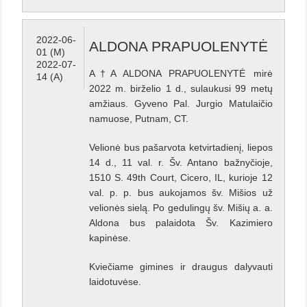
2022-06-
ALDONA PRAPUOLENYTĖ
01 (M)
2022-07-
A†A ALDONA PRAPUOLENYTĖ mirė
14 (A)
2022 m. birželio 1 d., sulaukusi 99 metų
amžiaus. Gyveno Pal. Jurgio Matulaičio
namuose, Putnam, CT.
Velionė bus pašarvota ketvirtadienį, liepos
14 d., 11 val. r. Šv. Antano bažnyčioje,
1510 S. 49th Court, Cicero, IL, kurioje 12
val. p. p. bus aukojamos šv. Mišios už
velionės sielą. Po gedulingų šv. Mišių a. a.
Aldona bus palaidota Šv. Kazimiero
kapinėse.
Kviečiame gimines ir draugus dalyvauti
laidotuvėse.