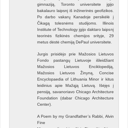
gimnaziją, Toronto universitete įgijo
bakalauro laipsnį iš inžinerinės geofizikos.
Po darbo vakarų Kanadoje persikėlė į
Čikagą tolesnėms studijoms. Illinois
Institute of Technology įgijo daktaro laipsnį
teorinės fizikinės chemijos srityje, 29
metus dėstė chemiją DePaul universitete.
Jurgis prisidėjo prie Mažosios Lietuvos
Fondo pastangų Lietuvoje išleidžiant
Mažosios Lietuvos Enciklopediją,
Mažosios Lietuvos Žinyną, Concise
Encyclopaedia of Lithuania Minor ir kitus
leidinius apie Mažąją Lietuvą. Išėjęs į
pensiją, savanoriavo Chicago Architecture
Foundation (dabar Chicago Architecture
Center).
A Poem by my Grandfather’s Rabbi, Alvin
Fine