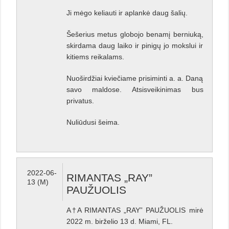
Ji mėgo keliauti ir aplankė daug šalių.
Šešerius metus globojo benamį berniuką,
skirdama daug laiko ir pinigų jo mokslui ir
kitiems reikalams.
Nuoširdžiai kviečiame prisiminti a. a. Daną
savo maldose. Atsisveikinimas bus
privatus.
Nuliūdusi šeima.
2022-06-
RIMANTAS „RAY”
13 (M)
PAUŽUOLIS
A†A RIMANTAS „RAY” PAUŽUOLIS mirė
2022 m. birželio 13 d. Miami, FL.