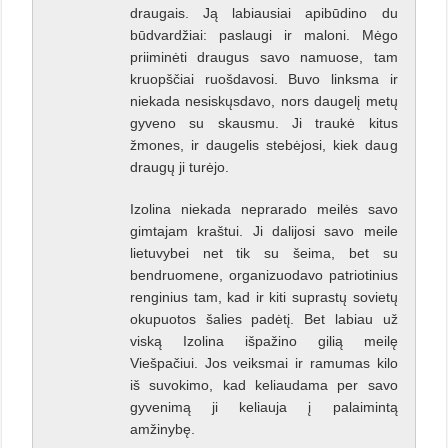
draugais. Ją labiausiai apibūdino du
būdvardžiai: paslaugi ir maloni. Mėgo
priiminėti draugus savo namuose, tam
kruopščiai ruošdavosi. Buvo linksma ir
niekada nesiskųsdavo, nors daugelį metų
gyveno su skausmu. Ji traukė kitus
žmones, ir daugelis stebėjosi, kiek daug
draugų ji turėjo.
Izolina niekada neprarado meilės savo
gimtajam kraštui. Ji dalijosi savo meile
lietuvybei net tik su šeima, bet su
bendruomene, organizuodavo patriotinius
renginius tam, kad ir kiti suprastų sovietų
okupuotos šalies padėtį. Bet labiau už
viską Izolina išpažino gilią meilę
Viešpačiui. Jos veiksmai ir ramumas kilo
iš suvokimo, kad keliaudama per savo
gyvenimą ji keliauja į palaimintą
amžinybę.