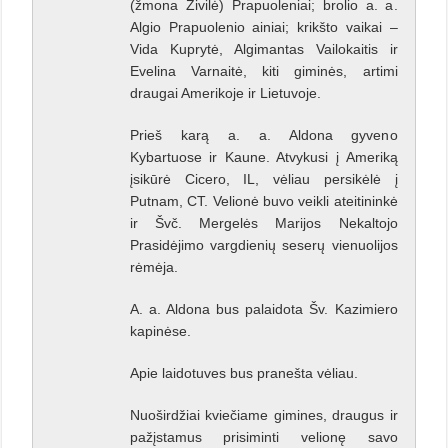
(žmona Živilė) Prapuoleniai; brolio a. a.
Algio Prapuolenio ainiai; krikšto vaikai –
Vida Kuprytė, Algimantas Vailokaitis ir
Evelina Varnaitė, kiti giminės, artimi
draugai Amerikoje ir Lietuvoje.
Prieš karą a. a. Aldona gyveno
Kybartuose ir Kaune. Atvykusi į Ameriką
įsikūrė Cicero, IL, vėliau persikėlė į
Putnam, CT. Velionė buvo veikli ateitininkė
ir Švč. Mergelės Marijos Nekaltojo
Prasidėjimo vargdienių seserų vienuolijos
rėmėja.
A. a. Aldona bus palaidota Šv. Kazimiero
kapinėse.
Apie laidotuves bus pranešta vėliau.
Nuoširdžiai kviečiame gimines, draugus ir
pažįstamus prisiminti velionę savo