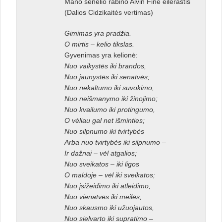
Mano senelio rabino Alvin Fine eilėraštis
(Dalios Cidzikaitės vertimas)
Gimimas yra pradžia.
O mirtis – kelio tikslas.
Gyvenimas yra kelionė:
Nuo vaikystės iki brandos,
Nuo jaunystės iki senatvės;
Nuo nekaltumo iki suvokimo,
Nuo neišmanymo iki žinojimo;
Nuo kvailumo iki protingumo,
O vėliau gal net išminties;
Nuo silpnumo iki tvirtybės
Arba nuo tvirtybės iki silpnumo –
Ir dažnai – vėl atgalios;
Nuo sveikatos – iki ligos
O maldoje – vėl iki sveikatos;
Nuo įsižeidimo iki atleidimo,
Nuo vienatvės iki meilės,
Nuo skausmo iki užuojautos,
Nuo sielvarto iki supratimo –