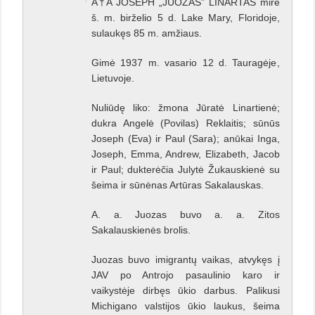
A†A JOSEPH „JUOZAS” LINARTAS mirė
š. m. birželio 5 d. Lake Mary, Floridoje,
sulaukęs 85 m. amžiaus.
Gimė 1937 m. vasario 12 d. Tauragėje,
Lietuvoje.
Nuliūdę liko: žmona Jūratė Linartienė;
dukra Angelė (Povilas) Reklaitis; sūnūs
Joseph (Eva) ir Paul (Sara); anūkai Inga,
Joseph, Emma, Andrew, Elizabeth, Jacob
ir Paul; dukterėčia Julytė Žukauskienė su
šeima ir sūnėnas Artūras Sakalauskas.
A. a. Juozas buvo a. a. Zitos
Sakalauskienės brolis.
Juozas buvo imigrantų vaikas, atvykęs į
JAV po Antrojo pasaulinio karo ir
vaikystėje dirbęs ūkio darbus. Palikusi
Michigano valstijos ūkio laukus, šeima