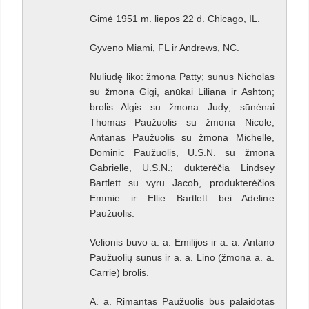
Gimė 1951 m. liepos 22 d. Chicago, IL.
Gyveno Miami, FL ir Andrews, NC.
Nuliūdę liko: žmona Patty; sūnus Nicholas
su žmona Gigi, anūkai Liliana ir Ashton;
brolis Algis su žmona Judy; sūnėnai
Thomas Paužuolis su žmona Nicole,
Antanas Paužuolis su žmona Michelle,
Dominic Paužuolis, U.S.N. su žmona
Gabrielle, U.S.N.; dukterėčia Lindsey
Bartlett su vyru Jacob, produkterėčios
Emmie ir Ellie Bartlett bei Adeline
Paužuolis.
Velionis buvo a. a. Emilijos ir a. a. Antano
Paužuolių sūnus ir a. a. Lino (žmona a. a.
Carrie) brolis.
A. a. Rimantas Paužuolis bus palaidotas