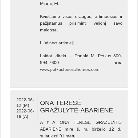
Miami, FL.
Kviečiame visus draugus, artimuosius ir
pažįstamus prisiminti velionį savo
maldose.
Liūdintys artimieji.
Laidot. direkt. – Donald M. Petkus 800-
994-7600 arba
www.petkusfuneralhomes.com
.
2022-06-
ONA TERESĖ
12 (M)
GRAŽULYTĖ-ABARIENĖ
2022-06-
16 (A)
A†A ONA TERESĖ GRAŽULYTĖ-
ABARIENĖ mirė š. m. birželio 12 d.,
sulaukusi 91 metų.