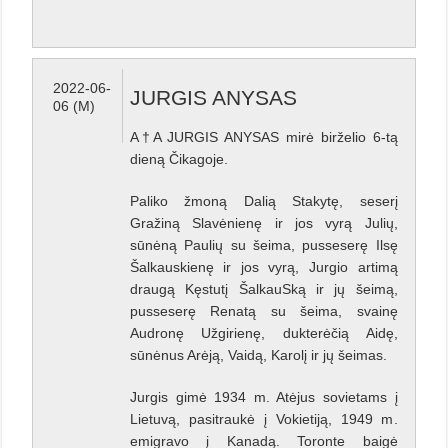
2022-06-
JURGIS ANYSAS
06 (M)
A†A JURGIS ANYSAS mirė birželio 6-tą
dieną Čikagoje.
Paliko žmoną Dalią Stakytę, seserį
Gražiną Slavėnienę ir jos vyrą Julių,
sūnėną Paulių su šeima, pusseserę Ilsę
Šalkauskienę ir jos vyrą, Jurgio artimą
draugą Kęstutį ŠalkauSką ir jų šeimą,
pusseserę Renatą su šeima, svainę
Audronę Užgirienę, dukterėčią Aidę,
sūnėnus Arėją, Vaidą, Karolį ir jų šeimas.
Jurgis gimė 1934 m. Atėjus sovietams į
Lietuvą, pasitraukė į Vokietiją, 1949 m.
emigravo į Kanadą. Toronte baigė