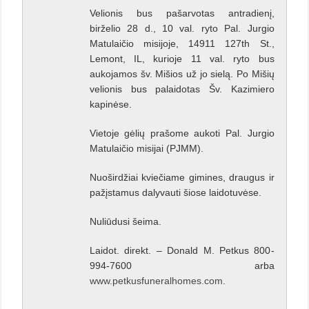
Velionis bus pašarvotas antradienį,
birželio 28 d., 10 val. ryto Pal. Jurgio
Matulaičio misijoje, 14911 127th St.,
Lemont, IL, kurioje 11 val. ryto bus
aukojamos šv. Mišios už jo sielą. Po Mišių
velionis bus palaidotas Šv. Kazimiero
kapinėse.
Vietoje gėlių prašome aukoti Pal. Jurgio
Matulaičio misijai (PJMM).
Nuoširdžiai kviečiame gimines, draugus ir
pažįstamus dalyvauti šiose laidotuvėse.
Nuliūdusi šeima.
Laidot. direkt. – Donald M. Petkus 800-
994-7600 arba
www.petkusfuneralhomes.com
.